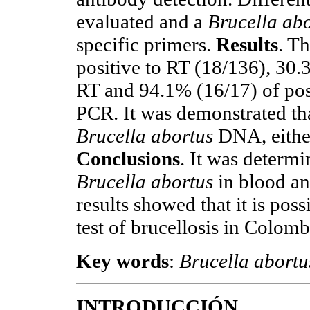
evaluated and a
Brucella ab
specific primers.
Results
. T
positive to RT (18/136), 30.
RT and 94.1% (16/17) of pos
PCR. It was demonstrated tha
Brucella abortus
DNA, either
Conclusions
. It was deter
Brucella abortus
in blood an
results showed that it is pos
test of brucellosis in Colomb
Key words
:
Brucella abortu
INTRODUCCIÓN