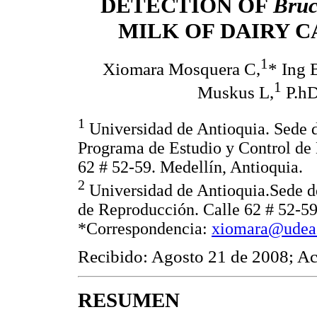
DETECTION OF
Bruc
MILK OF DAIRY 
1
Xiomara Mosquera C,
* Ing 
1
Muskus L,
P.hD
1
Universidad de Antioquia. Sede d
Programa de Estudio y Control de
62 # 52-59. Medellín, Antioquia.
2
Universidad de Antioquia.Sede de
de Reproducción. Calle 62 # 52-5
*Correspondencia:
xiomara@udea
Recibido: Agosto 21 de 2008; A
RESUMEN