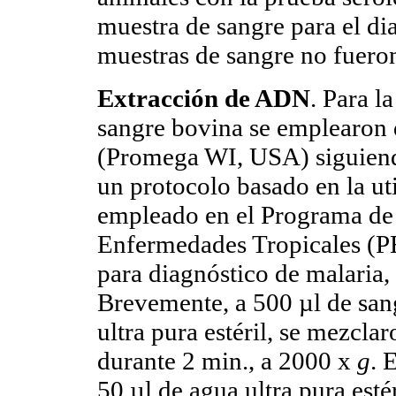
muestra de sangre para el d
muestras de sangre no fueron
Extracción de ADN
. Para l
sangre bovina se emplearon 
(Promega WI, USA) siguiendo
un protocolo basado en la uti
empleado en el Programa de 
Enfermedades Tropicales (P
para diagnóstico de malaria,
Brevemente, a 500 µl de sang
ultra pura estéril, se mezcla
durante 2 min., a 2000 x
g
. 
50 µl de agua ultra pura esté