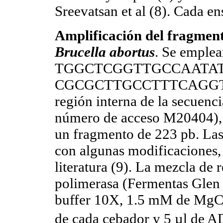
Sreevatsan et al (8). Cada e
Amplificación del fragmen
Brucella abortus
. Se emplea
TGGCTCGGTTGCCAATATCAA
CGCGCTTGCCTTTCAGGTCTG-
región interna de la secuenc
número de acceso M20404),
un fragmento de 223 pb. Las
con algunas modificaciones, 
literatura (9). La mezcla de
polimerasa (Fermentas Glen 
buffer 10X, 1.5 mM de MgC
de cada cebador y 5 µl de AD