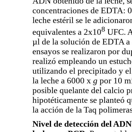
ADN obtenido de la leche, se
concentraciones de EDTA: 0.
leche estéril se le adicionar
8
equivalentes a 2x10
UFC. A 
µl de la solución de EDTA a 
ensayos se realizaron por d
realizó empleando un estuc
utilizando el precipitado y e
la leche a 6000 x
g
por 10 mi
posible quelante del calcio p
hipotéticamente se planteó q
la acción de la Taq polimera
Nivel de detección del AD