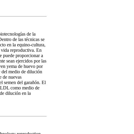
iotecnologías de la
entro de las técnicas se
cto en la equino-cultura,
 vida reproductiva. En
e puede proporcionar a
te sean ejercidos por las
tuyen yema de huevo por
 del medio de dilución
re de nuevas
el semen del garañón. El
las LDL como medio de
de dilución en la
echnology reproduction