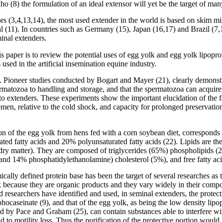
lho (8) the formulation of an ideal extensor will yet be the target of man
rs (3,4,13,14), the most used extender in the world is based on skim mi
 (11). In countries such as Germany (15), Japan (16,17) and Brazil (7,
inal extenders.
s paper is to review the potential uses of egg yolk and egg yolk lipopro
sed in the artificial insemination equine industry.
. Pioneer studies conducted by Bogart and Mayer (21), clearly demonstr
permatozoa to handling and storage, and that the spermatozoa can acquire 
o extenders. These experiments show the important elucidation of the fa
emen, relative to the cold shock, and capacity for prolonged preservatio
on of the egg yolk from hens fed with a corn soybean diet, corresponds 
ed fatty acids and 20% polyunsaturated fatty acids (22). Lipids are t
dry matter). They are composed of triglycerides (65%) phospholipids 
and 14% phosphatidylethanolamine) cholesterol (5%), and free fatty ac
cally defined protein base has been the target of several researches as 
k because they are organic products and they vary widely in their compo
d researchers have identified and used, in seminal extenders, the protecti
phocaseinate (9), and that of the egg yolk, as being the low density lip
d by Pace and Graham (25), can contain substances able to interfere with
 to motility loss. Thus the purification of the protective portion would 