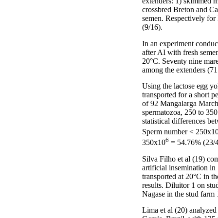
extenders: 1) skimmed mi
crossbred Breton and Ca
semen. Respectively for 
(9/16).
In an experiment conduct
after AI with fresh seme
20°C. Seventy nine mare
among the extenders (71
Using the lactose egg yo
transported for a short p
of 92 Mangalarga Marchad
spermatozoa, 250 to 350 
statistical differences 
Sperm number < 250x1
6
350x10
= 54.76% (23/4
Silva Filho et al (19) c
artificial insemination
transported at 20°C in 
results. Diluitor 1 on s
Nagase in the stud farm 
Lima et al (20) analyzed