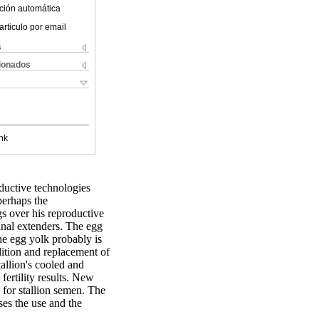
ción automática
articulo por email
s
cionados
nk
ductive technologies
perhaps the
gs over his reproductive
minal extenders. The egg
the egg yolk probably is
dition and replacement of
allion's cooled and
fertility results. New
 for stallion semen. The
ses the use and the