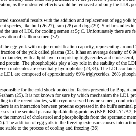
vation, as the undesired effects would be removed and only the LDL po
orted successful results with the addition and replacement of egg yolk
rent species, like bull (26,27), ram (28) and dogs(29). Similar studies in
d the use of LDL for cooling semen at 5ç C. Unfortunately there are fe
ervation of stallion semen (32).
 the egg yolk with major emulsification capacity, representing around 2/
e fraction of the yolk called plasma (33). It has an average density of 0.
in diameter, with a lipid layer comprising triglycerides and cholesterol
nd protein. The phospholipids play a key role in the stability of the LD
tween molecules are essentially hydrophobic (23,33). The LDL contains
he LDL are composed of approximately 69% triglycerides, 26% phosph
sponsible for the cold shock protection factors presented by Bogart a
Graham (25). It is not known for sure by which mechanism the LDL pro
ing to the recent studies, with cryopreserved bovine semen, conducted
there is an interaction between proteins expressed in the bull's seminal
esses in the seminal plasma lipid-binding-proteins (BSP: BSP-A1/A2
 the removal of cholesterol and phospholipids from the spermatic mem
35). The addition of egg yolk in the freezing extensors causes interac
 stable to the process of cooling and freezing (36).