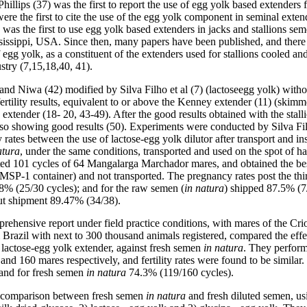
 Phillips (37) was the first to report the use of egg yolk based extenders
ere the first to cite the use of the egg yolk component in seminal exten
was the first to use egg yolk based extenders in jacks and stallions se
ississippi, USA. Since then, many papers have been published, and there
f egg yolk, as a constituent of the extenders used for stallions cooled an
stry (7,15,18,40, 41).
nd Niwa (42) modified by Silva Filho et al (7) (lactoseegg yolk) withou
fertility results, equivalent to or above the Kenney extender (11) (skim
extender (18- 20, 43-49). After the good results obtained with the stall
lso showing good results (50). Experiments were conducted by Silva Fi
ates between the use of lactose-egg yolk dilutor after transport and in
atura
, under the same conditions, transported and used on the spot of har
ed 101 cycles of 64 Mangalarga Marchador mares, and obtained the best
MSP-1 container) and not transported. The pregnancy rates post the thir
% (25/30 cycles); and for the raw semen (
in natura
) shipped 87.5% (7/
ut shipment 89.47% (34/38).
prehensive report under field practice conditions, with mares of the Cr
 Brazil with next to 300 thousand animals registered, compared the effe
 lactose-egg yolk extender, against fresh semen
in natura
. They perform
and 160 mares respectively, and fertility rates were found to be similar
and for fresh semen
in natura
74.3% (119/160 cycles).
e comparison between fresh semen
in natura
and fresh diluted semen, us