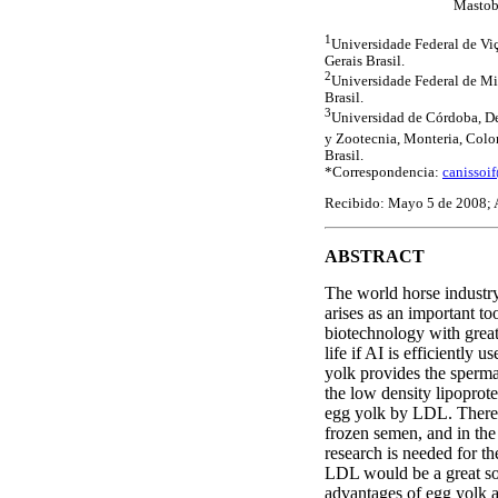
Mastob
1
Universidade Federal de Vi
Gerais Brasil.
2
Universidade Federal de Min
Brasil.
3
Universidad de Córdoba, De
y Zootecnia, Monteria, Col
Brasil.
*Correspondencia:
canissoi
Recibido: Mayo 5 de 2008; 
ABSTRACT
The world horse industry
arises as an important to
biotechnology with great
life if AI is efficiently
yolk provides the spermat
the low density lipoprot
egg yolk by LDL. There a
frozen semen, and in the 
research is needed for th
LDL would be a great solu
advantages of egg yolk 