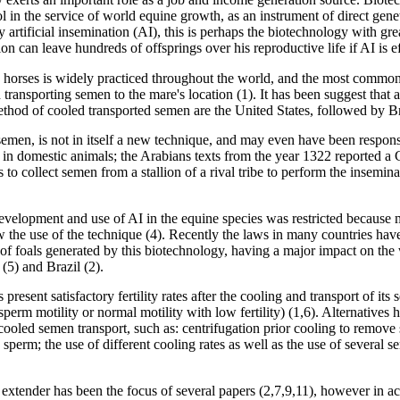
ool in the service of world equine growth, as an instrument of direct ge
 artificial insemination (AI), this is perhaps the biotechnology with gr
ion can leave hundreds of offsprings over his reproductive life if AI is ef
in horses is widely practiced throughout the world, and the most common
 transporting semen to the mare's location (1). It has been suggest that a
ethod of cooled transported semen are the United States, followed by Br
emen, is not in itself a new technique, and may even have been responsib
I in domestic animals; the Arabians texts from the year 1322 reported a 
 to collect semen from a stallion of a rival tribe to perform the insemin
velopment and use of AI in the equine species was restricted because 
ow the use of the technique (4). Recently the laws in many countries ha
 of foals generated by this biotechnology, having a major impact on the 
5) and Brazil (2).
 present satisfactory fertility rates after the cooling and transport of it
perm motility or normal motility with low fertility) (1,6). Alternatives
 cooled semen transport, such as: centrifugation prior cooling to remove
d sperm; the use of different cooling rates as well as the use of several s
 extender has been the focus of several papers (2,7,9,11), however in