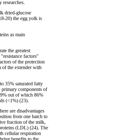
y researches.
lk dried-glucose
18-20) the egg yolk is
teins as main
ate the greatest
"resistance factors''
ctors of the protection
n of the extender with
to 35% saturated fatty
he primary components of
(29% out of which 86%
ids (<1%) (23).
there are disadvantages
sition from one batch to
ve fraction of the milk,
oproteins (LDL) (24). The
 cellular respiration
bring benefits to the