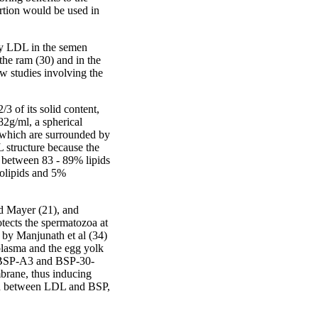
rtion would be used in
 by LDL in the semen
 the ram (30) and in the
w studies involving the
3 of its solid content,
982g/ml, a spherical
, which are surrounded by
L structure because the
 between 83 - 89% lipids
olipids and 5%
nd Mayer (21), and
tects the spermatozoa at
 by Manjunath et al (34)
 plasma and the egg yolk
, BSP-A3 and BSP-30-
brane, thus inducing
tion between LDL and BSP,