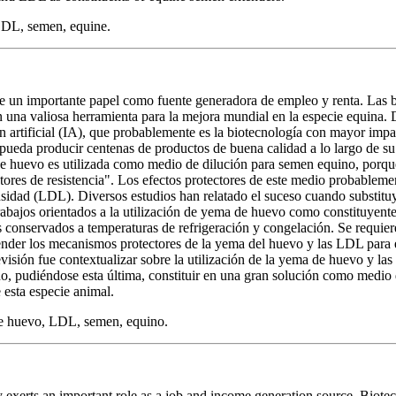
LDL, semen, equine.
ce un importante papel como fuente generadora de empleo y renta. Las b
 una valiosa herramienta para la mejora mundial en la especie equina. D
n artificial (IA), que probablemente es la biotecnología con mayor impa
ueda producir centenas de productos de buena calidad a lo largo de su
de huevo es utilizada como medio de dilución para semen equino, porqu
tores de resistencia". Los efectos protectores de este medio probablemen
nsidad (LDL). Diversos estudios han relatado el suceso cuando substi
bajos orientados a la utilización de yema de huevo como constituyente
conservados a temperaturas de refrigeración y congelación. Se requie
ender los mecanismos protectores de la yema del huevo y las LDL para 
revisión fue contextualizar sobre la utilización de la yema de huevo y 
o, pudiéndose esta última, constituir en una gran solución como medio 
e esta especie animal.
e huevo, LDL, semen, equino.
 exerts an important role as a job and income generation source. Biot