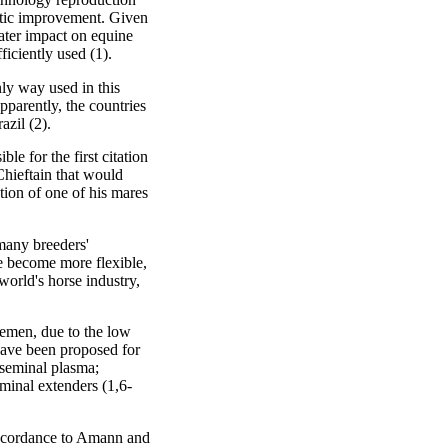
netic improvement. Given
eater impact on equine
ficiently used (1).
ly way used in this
pparently, the countries
azil (2).
le for the first citation
Chieftain that would
ation of one of his mares
many breeders'
ve become more flexible,
world's horse industry,
s semen, due to the low
 have been proposed for
 seminal plasma;
eminal extenders (1,6-
 accordance to Amann and