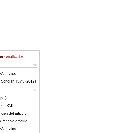
Personalizados
 Analytics
 Scholar H5M5 (
2019
)
(pdf)
lo en XML
cias del artículo
itar este artículo
 Analytics