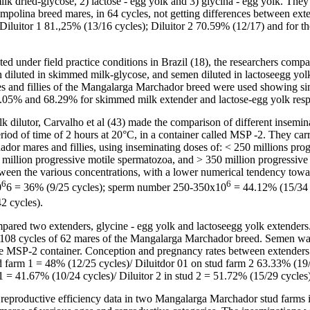
lk dried-glycose, 2) lactose - egg yolk and 3) glycina - egg yolk. The
mpolina breed mares, in 64 cycles, not getting differences between ex
Diluitor 1 81.,25% (13/16 cycles); Diluitor 2 70.59% (12/17) and for t
ed under field practice conditions in Brazil (18), the researchers comp
n diluted in skimmed milk-glycose, and semen diluted in lactoseegg yolk
s and fillies of the Mangalarga Marchador breed were used showing sim
.05% and 68.29% for skimmed milk extender and lactose-egg yolk respe
lk dilutor, Carvalho et al (43) made the comparison of different insemi
eriod of time of 2 hours at 20°C, in a container called MSP -2. They car
or mares and fillies, using inseminating doses of: < 250 millions prog
million progressive motile spermatozoa, and > 350 million progressive
between the various concentrations, with a lower numerical tendency towa
6
6
0
6 = 36% (9/25 cycles); sperm number 250-350x10
= 44.12% (15/34 
2 cycles).
ompared two extenders, glycine - egg yolk and lactoseegg yolk extender
 in 108 cycles of 62 mares of the Mangalarga Marchador breed. Semen w
the MSP-2 container. Conception and pregnancy rates between extenders
tud farm 1 = 48% (12/25 cycles)/ Diluitdor 01 on stud farm 2 63.33% (19/
1 = 41.67% (10/24 cycles)/ Diluitor 2 in stud 2 = 51.72% (15/29 cycles)
 reproductive efficiency data in two Mangalarga Marchador stud farms i