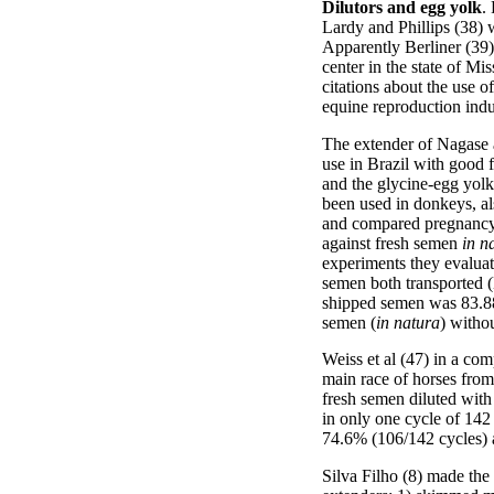
Dilutors and egg yolk
.
Lardy and Phillips (38) w
Apparently Berliner (39) 
center in the state of M
citations about the use o
equine reproduction indu
The extender of Nagase a
use in Brazil with good 
and the glycine-egg yolk 
been used in donkeys, a
and compared pregnancy r
against fresh semen
in n
experiments they evaluat
semen both transported (
shipped semen was 83.88
semen (
in natura
) witho
Weiss et al (47) in a com
main race of horses from
fresh semen diluted with
in only one cycle of 142 
74.6% (106/142 cycles) 
Silva Filho (8) made th