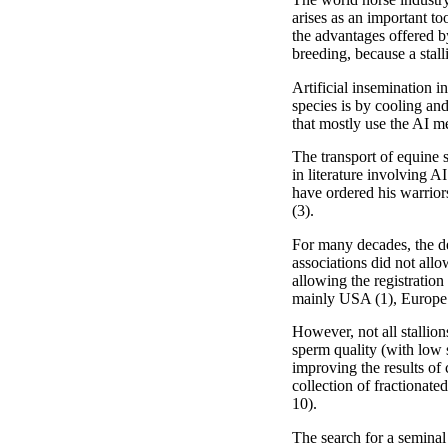
arises as an important t
the advantages offered by
breeding, because a stall
Artificial insemination 
species is by cooling and
that mostly use the AI m
The transport of equine s
in literature involving A
have ordered his warriors
(3).
For many decades, the de
associations did not all
allowing the registration
mainly USA (1), Europe (
However, not all stallions
sperm quality (with low s
improving the results of
collection of fractionate
10).
The search for a seminal