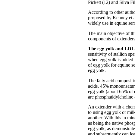
Pickett (12) and Silva Fi
According to other autho
proposed by Kenney et al
widely use in equine sem
The main objective of thi
components of extenders u
The egg yolk and LDL
sensitivity of stallion s
when egg yolk is added t
of egg yolk for equine s
egg yolk.
The fatty acid compositi
acids, 45% monounsaturat
egg yolk (about 65% of 
are phosphatidylcholine 
An extender with a chemi
to using egg yolk or mil
another. With this in min
as being the native phos
egg yolk, as demonstrate
and subsequently can lead