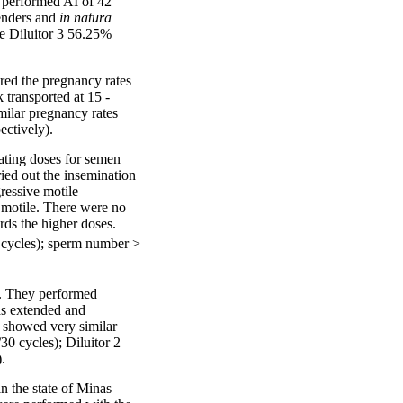
y performed AI of 42
tenders and
in natura
he Diluitor 3 56.25%
ared the pregnancy rates
 transported at 15 -
ilar pregnancy rates
ctively).
nating doses for semen
ried out the insemination
ressive motile
 motile. There were no
rds the higher doses.
cycles); sperm number >
s. They performed
as extended and
 showed very similar
30 cycles); Diluitor 2
.
n the state of Minas