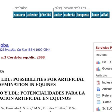
doba
Servicios 
0268
versión On-line
ISSN
1909-0544
Revista
n.3 Córdoba sep./dic. 2008
SciELO
Google
URA
Articulo
LDL: POSSIBILITIES FOR ARTIFICIAL
Inglés 
SEMINATION IN EQUINES
Articu
O Y LDL: POTENCIALIDADES PARA LA
Referen
ACION ARTIFICIAL EN EQUINOS
Como c
2
1
Sc, Fernando A. Souza,
M.Sc, Erotides C. Silva,
M.Sc,
SciELO
3
4