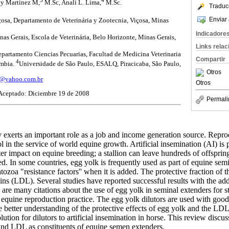
y Martinez M,
M.Sc, Anali L. Lima,
M.Sc.
Traduc
Enviar 
çosa, Departamento de Veterinária y Zootecnia, Viçosa, Minas
Indicadore
as Gerais, Escola de Veterinária, Belo Horizonte, Minas Gerais,
Links rela
partamento Ciencias Pecuarias, Facultad de Medicina Veterinaria
Compartir
4
ombia.
Universidade de São Paulo, ESALQ, Piracicaba, São Paulo,
Otros
f@yahoo.com.br
Otros
Aceptado: Diciembre 19 de 2008
Permali
 exerts an important role as a job and income generation source. Repro
ol in the service of world equine growth. Artificial insemination (AI) is 
er impact on equine breeding; a stallion can leave hundreds of offsprin
 used. In some countries, egg yolk is frequently used as part of equine se
ozoa "resistance factors'' when it is added. The protective fraction of 
eins (LDL). Several studies have reported successful results with the ad
re many citations about the use of egg yolk in seminal extenders for st
equine reproduction practice. The egg yolk dilutors are used with good 
e better understanding of the protective effects of egg yolk and the LDL
tion for dilutors to artificial insemination in horse. This review discus
and LDL as constituents of equine semen extenders.