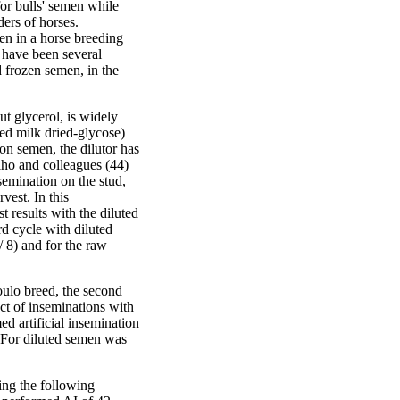
 for bulls' semen while
ders of horses.
men in a horse breeding
 have been several
d frozen semen, in the
t glycerol, is widely
med milk dried-glycose)
ion semen, the dilutor has
lho and colleagues (44)
semination on the stud,
vest. In this
 results with the diluted
d cycle with diluted
 8) and for the raw
ioulo breed, the second
ct of inseminations with
ed artificial insemination
. For diluted semen was
ing the following