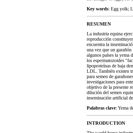
Key words
: Egg yolk; 
RESUMEN
La industria equina ejer
reproducción constituyen
encuentra la inseminació
una vez que un garañón p
algunos países la yema 
los espermatozoides "fac
lipoproteínas de baja de
LDL. También existen tra
para semen de garañones 
investigaciones para ent
objetivo de la presente 
dilución del semen equin
inseminación artificial d
Palabras clave
: Yema d
INTRODUCTION
The world horse industry