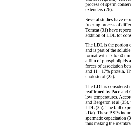
process of sperm conser
extenders (26).
Several studies have rep
freezing process of diffe
Tomcat (31) have reporte
addition of LDL for cons
The LDL is the portion of
and is part of the solubl
format with 17 to 60 nm 
a film of phospholipids a
forces of association be
and 11 - 17% protein. T
cholesterol (22).
The LDL is considered re
reaffirmed by Pace and 
low temperatures. Accord
and Bergeron et al (35), 
LDL (35). The bull expr
kDa). These BSPs induce
spermatic capacitation (
thus making the membrane