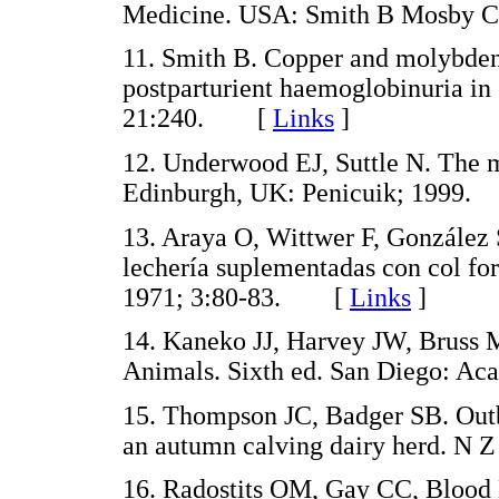
Medicine. USA: Smith B Mosb
11. Smith B. Copper and molybden
postparturient haemoglobinuria in 
21:240. [
Links
]
12. Underwood EJ, Suttle N. The mi
Edinburgh, UK: Penicuik; 199
13. Araya O, Wittwer F, González 
lechería suplementadas con col for
1971; 3:80-83. [
Links
]
14. Kaneko JJ, Harvey JW, Bruss 
Animals. Sixth ed. San Diego: 
15. Thompson JC, Badger SB. Outb
an autumn calving dairy herd. N
16. Radostits OM, Gay CC, Blood