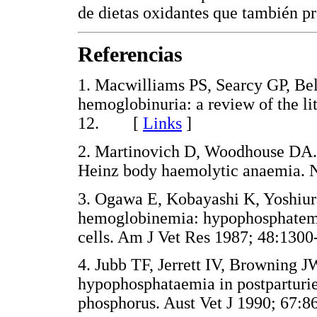
de dietas oxidantes que también p
Referencias
1. Macwilliams PS, Searcy GP, Bel
hemoglobinuria: a review of the li
12. [
Links
]
2. Martinovich D, Woodhouse DA. P
Heinz body haemolytic anaemia.
3. Ogawa E, Kobayashi K, Yoshiura
hemoglobinemia: hypophosphatemia
cells. Am J Vet Res 1987; 48:1
4. Jubb TF, Jerrett IV, Browning
hypophosphataemia in postparturie
phosphorus. Aust Vet J 1990; 6