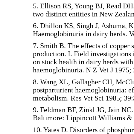
5. Ellison RS, Young BJ, Read DH.
two distinct entities in New Zea
6. Dhillon KS, Singh J, Ashuma, 
Haemoglobinuria in dairy herds
7. Smith B. The effects of copper 
production. I. Field investigations
on stock health in dairy herds with
haemoglobinuria. N Z Vet J 197
8. Wang XL, Gallagher CH, McClu
postparturient haemoglobinuria: ef
metabolism. Res Vet Sci 1985; 
9. Feldman BF, Zinkl JG, Jain NC.
Baltimore: Lippincott Williams
10. Yates D. Disorders of phospho