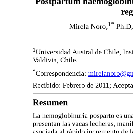
Postpartum haemoglobinur
reg
1*
Mirela Noro,
Ph.D,
1
Universidad Austral de Chile, Inst
Valdivia, Chile.
*
Correspondencia:
mirelanoro@g
Recibido: Febrero de 2011; Acepta
Resumen
La hemoglobinuria posparto es un
presentan las vacas lecheras, mani
asociada al rápido incremento de l