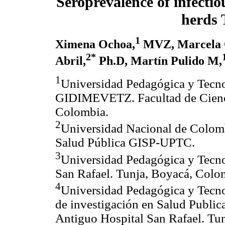
Seroprevalence of infectio
herds 
1
Ximena Ochoa,
MVZ, Marcela 
2*
Abril,
Ph.D, Martín Pulido M,
1
Universidad Pedagógica y Tecn
GIDIMEVETZ. Facultad de Cienc
Colombia.
2
Universidad Nacional de Colomb
Salud Pública GISP-UPTC.
3
Universidad Pedagógica y Tecno
San Rafael. Tunja, Boyacá, Colo
4
Universidad Pedagógica y Tecno
de investigación en Salud Publi
Antiguo Hospital San Rafael. Tu