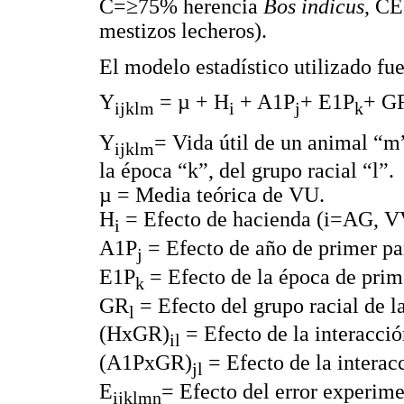
C=≥75% herencia
Bos indicus
, C
mestizos lecheros).
El modelo estadístico utilizado fue
Y
= µ + H
+ A1P
+ E1P
+ G
ijklm
i
j
k
Y
= Vida útil de un animal “m”
ijklm
la época “k”, del grupo racial “l”.
µ = Media teórica de VU.
H
= Efecto de hacienda (i=AG, V
i
A1P
= Efecto de año de primer pa
j
E1P
= Efecto de la época de prim
k
GR
= Efecto del grupo racial de l
l
(HxGR)
= Efecto de la interacció
il
(A1PxGR)
= Efecto de la interac
jl
E
= Efecto del error experim
ijklmn