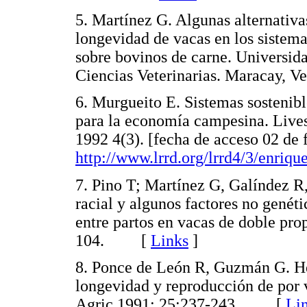
5. Martínez G. Algunas alternativa
longevidad de vacas en los sistem
sobre bovinos de carne. Universid
Ciencias Veterinarias. Maracay
6. Murgueito E. Sistemas sostenibl
para la economía campesina. Live
1992 4(3). [fecha de acceso 02 de
http://www.lrrd.org/lrrd4/3/enriqu
7. Pino T; Martínez G, Galíndez R
racial y algunos factores no genéti
entre partos en vacas de doble pro
104. [
Links
]
8. Ponce de León R, Guzmán G. Her
longevidad y reproducción de por 
Agric 1991; 25:237-243. [
Li