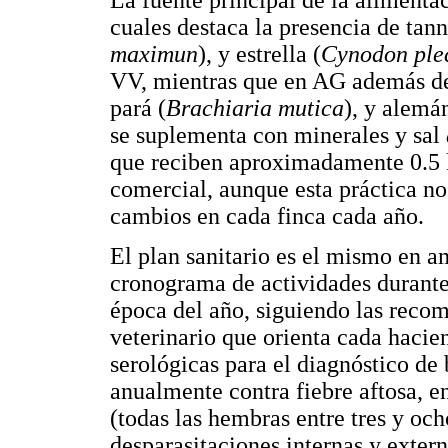
La fuente principal de la alimentac
cuales destaca la presencia de tann
maximun
), y estrella (
Cynodon ple
VV, mientras que en AG además de l
pará (
Brachiaria mutica
), y alemá
se suplementa con minerales y sal
que reciben aproximadamente 0.5 
comercial, aunque esta práctica no
cambios en cada finca cada año.
El plan sanitario es el mismo en a
cronograma de actividades durante 
época del año, siguiendo las reco
veterinario que orienta cada haci
serológicas para el diagnóstico de 
anualmente contra fiebre aftosa, e
(todas las hembras entre tres y oc
desparasitaciones internas y exter