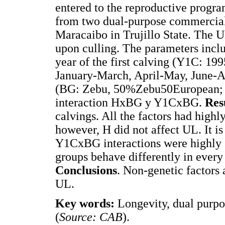
entered to the reproductive progr
from two dual-purpose commercial 
Maracaibo in Trujillo State. The 
upon culling. The parameters incl
year of the first calving (Y1C: 199
January-March, April-May, June-
(BG: Zebu, 50%Zebu50European; 
interaction HxBG y Y1CxBG.
Resu
calvings. All the factors had highl
however, H did not affect UL. It is
Y1CxBG interactions were highly s
groups behave differently in every 
Conclusions
. Non-genetic factors
UL.
Key words:
Longevity, dual purpo
(
Source:
CAB
).