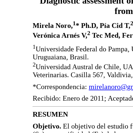
Diagnostic assessment of
from
1
Mirela Noro,
* Ph.D, Pía Cid T,
2
Verónica Arnés V,
Tec Med, Fer
1
Universidade Federal do Pampa,
Uruguaiana, Brasil.
2
Universidad Austral de Chile, UAC
Veterinarias. Casilla 567, Valdivia,
*Correspondencia:
mirelanoro@g
Recibido: Enero de 2011; Aceptad
RESUMEN
Objetivo.
El objetivo del estudio 