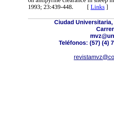
1993; 23:439-448. [
Links
]
Ciudad Universitaria
Carrer
mvz@uni
Teléfonos: (57) (4) 
revistamvz@co