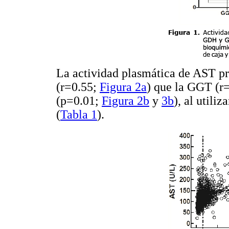
La actividad plasmática de AST p
(r=0.55;
Figura 2a
) que la GGT (r
(p=0.01;
Figura 2b
y
3b
), al util
(
Tabla 1
).