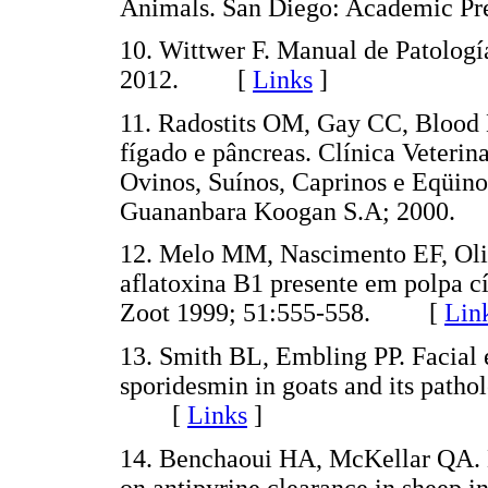
Animals. San Diego: Academic 
10. Wittwer F. Manual de Patología
2012. [
Links
]
11. Radostits OM, Gay CC, Blood
fígado e pâncreas. Clínica Veteri
Ovinos, Suínos, Caprinos e Eqüinos
Guananbara Koogan S.A; 200
12. Melo MM, Nascimento EF, Oliv
aflatoxina B1 presente em polpa cí
Zoot 1999; 51:555-558. [
Lin
13. Smith BL, Embling PP. Facial 
sporidesmin in goats and its patho
[
Links
]
14. Benchaoui HA, McKellar QA. Ef
on antipyrine clearance in sheep i