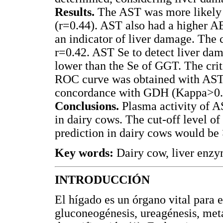
Results.
The AST was more likely 
(r=0.44). AST also had a higher 
an indicator of liver damage. Th
r=0.42. AST Se to detect liver dam
lower than the Se of GGT. The cri
ROC curve was obtained with AST>
concordance with GDH (Kappa>0.30
Conclusions.
Plasma activity of A
in dairy cows. The cut-off level o
prediction in dairy cows would be
Key words:
Dairy cow, liver enzym
INTRODUCCIÓN
El hígado es un órgano vital para 
gluconeogénesis, ureagénesis, met