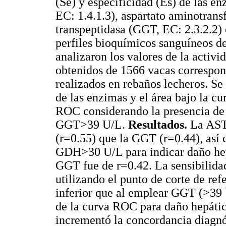
(Se) y especificidad (Es) de las 
EC: 1.4.1.3), aspartato aminotrans
transpeptidasa (GGT, EC: 2.3.2.2)
perfiles bioquímicos sanguíneos d
analizaron los valores de la acti
obtenidos de 1566 vacas correspon
realizados en rebaños lecheros. Se
de las enzimas y el área bajo la c
ROC considerando la presencia d
GGT>39 U/L.
Resultados.
La AST 
(r=0.55) que la GGT (r=0.44), así
GDH>30 U/L para indicar daño hep
GGT fue de r=0.42. La sensibilida
utilizando el punto de corte de ref
inferior que al emplear GGT (>39 
de la curva ROC para daño hepáti
incrementó la concordancia diagn