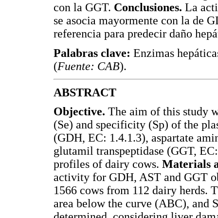
con la GGT.
Conclusiones.
La acti
se asocia mayormente con la de G
referencia para predecir daño hep
Palabras clave:
Enzimas hepáticas,
(
Fuente: CAB
).
ABSTRACT
Objective.
The aim of this study wa
(Se) and specificity (Sp) of the p
(GDH, EC: 1.4.1.3), aspartate amin
glutamil transpeptidase (GGT, EC:
profiles of dairy cows.
Materials 
activity for GDH, AST and GGT ob
1566 cows from 112 dairy herds. T
area below the curve (ABC), and 
determined, considering liver d