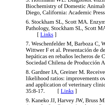
Biochemistry of Domestic Animal
Diego, California: Academic Pr
6. Stockham SL, Scott MA. Enzyme
Pathology, Stockham SL, Scott MA
[
Links
]
7. Weschenfelder M, Barboza C, 
Wittwer F et al. Presentación de d
hepáticas en rebaños lecheros de
Sociedad Chilena de Producció
8. Gardner IA, Greiner M. Receiver
likelihood ratios: improvements ov
and application of veterinary clini
35:8-17. [
Links
]
9. Kaneko JJ, Harvey JW, Bruss M