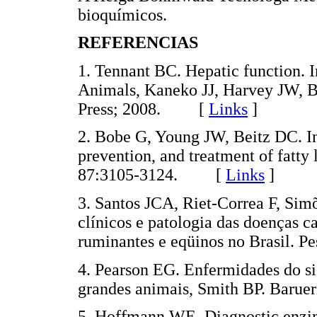
bioquímicos.
REFERENCIAS
1. Tennant BC. Hepatic function. 
Animals, Kaneko JJ, Harvey JW, B
Press; 2008. [
Links
]
2. Bobe G, Young JW, Beitz DC. In
prevention, and treatment of fatty 
87:3105-3124. [
Links
]
3. Santos JCA, Riet-Correa F, Sim
clínicos e patologia das doenças c
ruminantes e eqüinos no Brasil.
4. Pearson EG. Enfermidades do si
grandes animais, Smith BP. Baru
5. Hoffmann WE. Diagnostic enzim