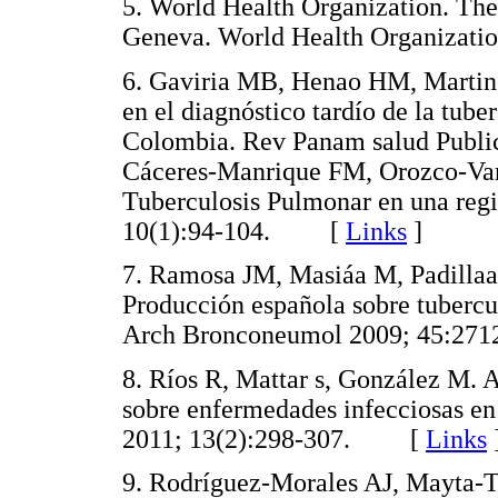
5. World Health Organization. The
Geneva. World Health Organiza
6. Gaviria MB, Henao HM, Martinez
en el diagnóstico tardío de la tub
Colombia. Rev Panam salud Pub
Cáceres-Manrique FM, Orozco-Var
Tuberculosis Pulmonar en una reg
10(1):94-104. [
Links
]
7. Ramosa JM, Masiáa M, Padillaa 
Producción española sobre tuberc
Arch Bronconeumol 2009; 45:
8. Ríos R, Mattar s, González M. A
sobre enfermedades infecciosas e
2011; 13(2):298-307. [
Links
9. Rodríguez-Morales AJ, Mayta-Tr