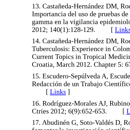
13. Castañeda-Hernández DM, Rod
Importancia del uso de pruebas de 
gamma en la vigilancia epidemioló
2012; 140(1):128-129. [
Link
14. Castañeda-Hernández DM, Rod
Tuberculosis: Experience in Colom
Current Topics in Tropical Medic
Croatia, March 2012. Chapter 
15. Escudero-Sepúlveda A, Escude
Redacción de un Trabajo Científico
[
Links
]
16. Rodríguez-Morales AJ, Rubino 
Ctries 2012; 6(9):652-653. [
L
17. Abudinén G, Soto-Valdés D, R