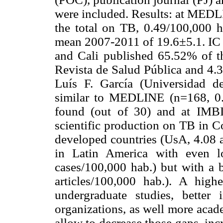
were included. Results: at MEDL
the total on TB, 0.49/100,000 
mean 2007-2011 of 19.6±5.1. IC 
and Cali published 65.52% of th
Revista de Salud Pública and 
Luís F. García (Universidad 
similar to MEDLINE (n=168, 0
found (out of 30) and at IMB
scientific production on TB in C
developed countries (UsA, 4.08 a
in Latin America with even l
cases/100,000 hab.) but with a b
articles/100,000 hab.). A high
undergraduate studies, better 
organizations, as well more acad
allow to decrease those gaps, incr