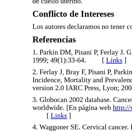
de cuello uterino.
Conflicto de Intereses
Los autores declaramos no tener co
Referencias
1. Parkin DM, Pisani P, Ferlay J. G
1999; 49(1):33-64. [
Links
]
2. Ferlay J, Bray F, Pisani P, 
Incidence, Mortality and Prevale
version 2.0 IARC Press, Lyon;
3. Globocan 2002 database. Cancer
worldwide. [En página web
http:/
[
Links
]
4. Waggoner SE. Cervical cancer.