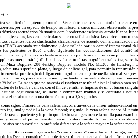
ráfico
ca se aplicó el siguiente protocolo: Sistemáticamente se examinó el paciente en 
ubiertas, por un espacio de tiempo no inferior a cinco minutos, observando la pr
érmicos secundarios (dermatitis ocre, lipodermatoesclerosis, atrofia blanca, hipo
 telangiectasias, las venas reticulares, la corona flebectásica, las varices tronculare
 Los pacientes fueron clasificados clínicamente, de acuerdo con la clasificación clí
ica (CEAP) aceptada mundialmente y desarrollada por un comité internacional d
e los pacientes se llevó a cabo siguiendo las recomendaciones del comité a
stico preciso y la correcta clasificación de los problemas venosos comprende: histor
pler scanner portátil (16). Para la evaluación ultrasonográfica cualitativa, se rea
 un Maxi Dopplex 200 desktop Doppler, modelo No. MD200 de Huntleigh Di
 sobre una superficie plana, y luego de aplicar gel, para permitir la transmisión 
frecuencia, por debajo del ligamento inguinal en su parte media, sin realizar pre
ión al corazón, para detectar sonido, mediante la maniobra de compresión manu
de Valsalva. La mano que no sostenía el trasductor se ubicó distal al mismo para re
acción de la bomba venosa, con el fin de permitir el impulso de un volumen sanguí
en estudio. Seguidamente, se liberó la compresión manual y se continuó auscultan
 hacia el trasductor con una duración mayor a 0,5 segundos.
como sigue: Primero, la vena safena mayor, a través de la unión safeno-femoral en 
nto inguinal y medial a la vena femoral; segundo, la vena safena menor. Al termin
ó detrás del paciente y le pidió que flexionara ligeramente la rodilla para examinar
ea y repetir el procedimiento descrito anteriormente. No se realizó explorac
e los sistemas superficial o profundo diferentes a la safena mayor y la safena menor.
en su 8th versión registra a las “venas varicosas” como factor de riesgo, sin hac
a de los Dvc, se consideró factor de riesgo, únicamente cuando la clasificación 