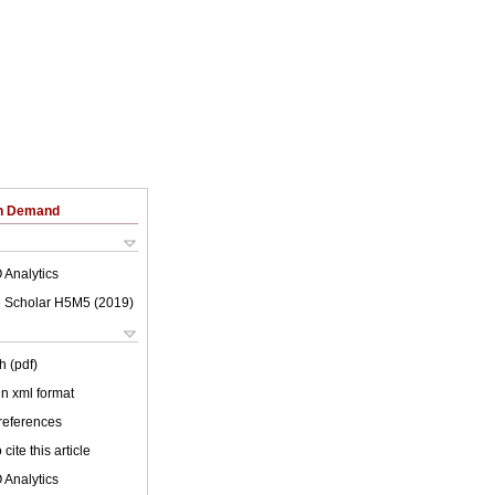
on Demand
 Analytics
 Scholar H5M5 (
2019
)
h (pdf)
 in xml format
 references
cite this article
 Analytics