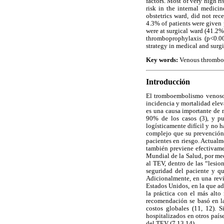
factors. Most of very high r
risk in the internal medici
obstetrics ward, did not rec
4.3% of patients were given
were at surgical ward (41.2%
thromboprophylaxis (p<0.00
strategy in medical and surg
Key words:
Venous thromboem
Introducción
El tromboembolismo venoso 
incidencia y mortalidad elev
es una causa importante de 
90% de los casos (3), y pu
logísticamente difícil y no h
complejo que su prevención, 
pacientes en riesgo. Actualme
también previene efectivame
Mundial de la Salud, por med
al TEV, dentro de las “lesio
seguridad del paciente y q
Adicionalmente, en una revi
Estados Unidos, en la que ad
la práctica con el más alto
recomendación se basó en la
costos globales (11, 12). 
hospitalizados en otros país
del TEV (7,13,14).