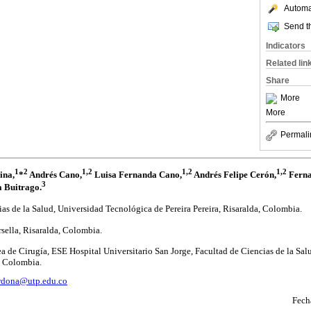
Automat
Send th
Indicators
Related lin
Share
More
More
Permali
1
2
1,2
1,2
1,2
ina,
*
Andrés Cano,
Luisa Fernanda Cano,
Andrés Felipe Cerón,
Ferna
3
 Buitrago.
s de la Salud, Universidad Tecnológica de Pereira Pereira, Risaralda, Colombia.
sella, Risaralda, Colombia.
 de Cirugía, ESE Hospital Universitario San Jorge, Facultad de Ciencias de la Sa
a, Colombia.
rdona@utp.edu.co
Fech