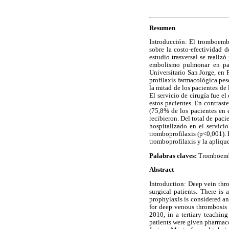
Resumen
Introducción: El tromboemb
sobre la costo-efectividad d
estudio trasversal se realiz
embolismo pulmonar en paci
Universitario San Jorge, en
profilaxis farmacológica pe
la mitad de los pacientes de
El servicio de cirugía fue e
estos pacientes. En contrast
(75,8% de los pacientes en e
recibieron. Del total de paci
hospitalizado en el servicio
tromboprofilaxis (p<0,001). 
tromboprofilaxis y la apliqu
Palabras claves:
Tromboembol
Abstract
Introduction: Deep vein thr
surgical patients. There is
prophylaxis is considered an
for deep venous thrombosis
2010, in a tertiary teachin
patients were given pharmac