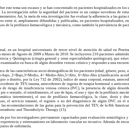
bre este tema son escasos y se han concentrado en pacientes hospitalizados en los s
. La investigación sobre la seguridad del paciente es un campo novedoso de estud
momentos. Así, la meta de esta investigación fue evaluar la adherencia a las guía
ares entre sí, ampliamente difundidas y publicadas, en pacientes hospitalizados, en 
 uso de la profilaxis farmacológica y mecánica, como también la prevalencia de paci
rsal, en un hospital universitario de tercer nivel de atención de salud en Pereir
os meses de Agosto de 2009 a Marzo de 2010. Se incluyeron 210 pacientes admitidos
tricia y Quirúrgicas (cirugía general y otras especialidades quirúrgicas), que estu
r examinados en busca de algún desorden venoso crónico y responder a una encuesta
rca de las características socio-demográficas de los pacientes (edad, género, peso, 
o-bajo, 2=Bajo,3=Medio, 4= Medio-Alto,5=Alto, 6=Alto-Alto (clasificación acor
ipio o distrito, por la Ley 732 de 2002), índice de masa corporal, estatura, anteced
ecedente de TEV, trauma, antecedentes de ingesta de terapia hormonal o anticoncep
res de riesgo de insuficiencia venosa crónica (IVC), la presencia de algún desor
 pie o sentado, el estreñimiento, el uso de fajas, el uso y tipo de la profilaxis me
mática intermitente), el uso de profilaxis farmacológica, la clase, dosis y d
uso, el servicio tratante, el registro o no del diagnóstico de algún DVC en el 
 a las recomendaciones de las guías para la prevención del TEV, de la 8th America
hrombotic and Thrombolytic Therapy (15).
ada por los investigadores previamente capacitados para evaluación semiológica y
 experiencia y entrenamiento en laboratorio vascular no invasivo. Además de encue
gistros de enfermería.