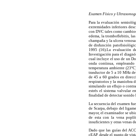
Examen Físico y Ultrasonog
Para la evaluación semiológi
extremidades inferiores desc
con DVC tales como cambios d
edema, la tromboflebitis, las
champaña y la ulcera venosa.
de disfunción patofisiológ
1995 (16).La evaluación d
Investigación para el diagnó
cual incluye el uso de un Dop
onda continua, empleando
temperatura ambiente (23°C),
trasductor de 5 a 10 MHz de 
de 45 a 60 grados en direcc
respiratorios y la maniobra 
simulando un eflujo o contr
estrés el sistema valvular 
finalidad de detectar sonido
La secuencia del examen fue 
de Scarpa, debajo del ligame
mayor, el examinador se ubic
de esta con la vena poplít
insuficientes y otras venas d
Dado que las guías del ACCP 
cEAP, desde el punto de vist