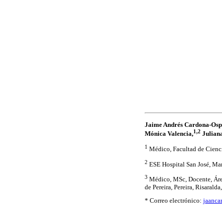
Jaime Andrés Cardona-Osp
1,2
Mónica Valencia,
Juliana
1
Médico, Facultad de Ciencia
2
ESE Hospital San José, Mar
3
Médico, MSc, Docente, Área
de Pereira, Pereira, Risarald
* Correo electrónico:
jaanca