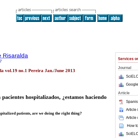
 Risaralda
Services 
7
Journal
a vol.19 no.1 Pereira Jan./June 2013
SciELO
Google
Article
 pacientes hospitalizados, ¿estamos haciendo
Spanis
Article
talized patients, are we doing the right thing?
Article
How to 
SciELO