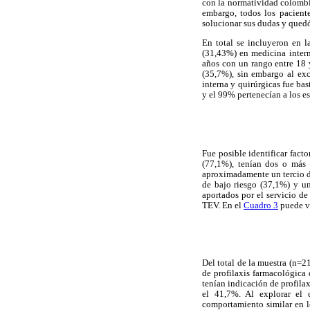
con la normatividad colombi
embargo, todos los paciente
solucionar sus dudas y quedó
En total se incluyeron en l
(31,43%) en medicina intern
años con un rango entre 18 
(35,7%), sin embargo al excl
interna y quirúrgicas fue b
y el 99% pertenecían a los est
Fue posible identificar fact
(77,1%), tenían dos o más 
aproximadamente un tercio de
de bajo riesgo (37,1%) y un
aportados por el servicio de
TEV. En el
Cuadro 3
puede ve
Del total de la muestra (n=21
de profilaxis farmacológica 
tenían indicación de profila
el 41,7%. Al explorar el 
comportamiento similar en lo