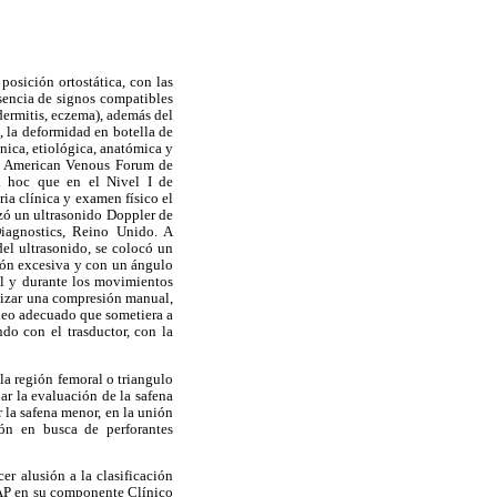
posición ortostática, con las
esencia de signos compatibles
dermitis, eczema), además del
s, la deformidad en botella de
nica, etiológica, anatómica y
el American Venous Forum de
d hoc que en el Nivel I de
ia clínica y examen físico el
lizó un ultrasonido Doppler de
agnostics, Reino Unido. A
del ultrasonido, se colocó un
sión excesiva y con un ángulo
al y durante los movimientos
alizar una compresión manual,
neo adecuado que sometiera a
do con el trasductor, con la
la región femoral o triangulo
ar la evaluación de la safena
 la safena menor, en la unión
ión en busca de perforantes
er alusión a la clasificación
CEAP en su componente Clínico