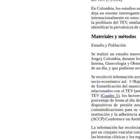
En Colombia, los estudios so
deja un enorme interrogante
internacionalmente en estos 
la profilaxis del TEV, simil
identificar la prevalencia de
Materiales y métodos
Estudio y Población
Se realizó un estudio trasve
Jorge), Colombia, durante l
Interna, Ginecología y Obste
de un día, y que pudieran se
Se recolectó información ace
socio-económico así: 1=Baj
de Estratificación del munic
relacionados con el TEV (ant
TEV (
Cuadro 1
), los facto
porcentaje de horas al día de
dispositivos de presión neu
contraindicaciones para su 
institución y la adherencia
(ACCP) Conference on Antit
La información fue recolect
por un cirujano vascular con
las historias clínicas y los re