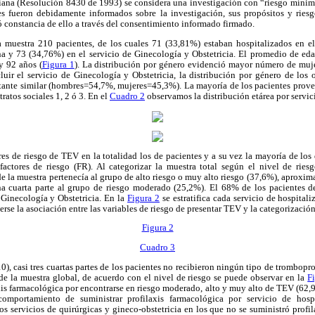
ana (Resolución 8430 de 1993) se considera una investigación con “riesgo mínimo”
s fueron debidamente informados sobre la investigación, sus propósitos y ries
 constancia de ello a través del consentimiento informado firmado.
a muestra 210 pacientes, de los cuales 71 (33,81%) estaban hospitalizados en el
a y 73 (34,76%) en el servicio de Ginecología y Obstetricia. El promedio de eda
y 92 años (
Figura 1
). La distribución por género evidenció mayor número de muj
uir el servicio de Ginecología y Obstetricia, la distribución por género de los 
astante similar (hombres=54,7%, mujeres=45,3%). La mayoría de los pacientes prove
ratos sociales 1, 2 ó 3. En el
Cuadro 2
observamos la distribución etárea por servic
ores de riesgo de TEV en la totalidad los de pacientes y a su vez la mayoría de los 
factores de riesgo (FR). Al categorizar la muestra total según el nivel de ri
 la muestra pertenecía al grupo de alto riesgo o muy alto riesgo (37,6%), aproxim
a cuarta parte al grupo de riesgo moderado (25,2%). El 68% de los pacientes d
 Ginecología y Obstetricia. En la
Figura 2
se estratifica cada servicio de hospitali
rse la asociación entre las variables de riesgo de presentar TEV y la categorización
Figura 2
Cuadro 3
0), casi tres cuartas partes de los pacientes no recibieron ningún tipo de trombopr
de la muestra global, de acuerdo con el nivel de riesgo se puede observar en la
F
xis farmacológica por encontrarse en riesgo moderado, alto y muy alto de TEV (62,
comportamiento de suministrar profilaxis farmacológica por servicio de hosp
s servicios de quirúrgicas y gineco-obstetricia en los que no se suministró prof