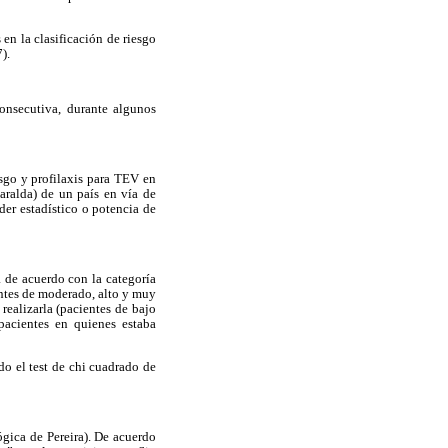
 en la clasificación de riesgo
).
onsecutiva, durante algunos
sgo y profilaxis para TEV en
saralda) de un país en vía de
er estadístico o potencia de
 de acuerdo con la categoría
entes de moderado, alto y muy
realizarla (pacientes de bajo
pacientes en quienes estaba
do el test de chi cuadrado de
ógica de Pereira). De acuerdo