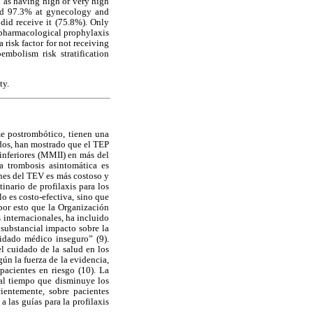
d as having high or very high
 and 97.3% at gynecology and
 did receive it (75.8%). Only
 pharmacological prophylaxis
risk factor for not receiving
mbolism risk stratification
ty.
e postrombótico, tienen una
ados, han mostrado que el TEP
inferiores (MMII) en más del
a trombosis asintomática es
iones del TEV es más costoso y
inario de profilaxis para los
lo es costo-efectiva, sino que
por esto que la Organización
 internacionales, ha incluido
 substancial impacto sobre la
idado médico inseguro” (9).
l cuidado de la salud en los
ún la fuerza de la evidencia,
pacientes en riesgo (10). La
 al tiempo que disminuye los
ientemente, sobre pacientes
 las guías para la profilaxis