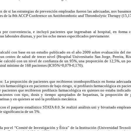
ión de si las estrategias de prevención empleadas fueron las adecuadas, nos basamos
es de la 8th ACCP Conference on Antithrombotic and Thrombolytic Therapy (15,17
a por conveniencia, e incluyó pacientes que ingresaban al hospital, en forma c
ras laborales diurnas, y por los ocho meses especificados previamente.
calculó con base en un estudio publicado en el año 2009 sobre evaluación del rie
un centro de salud de tercer nivel (Hospital Universitario San Jorge, Pereira, Ri
 Se calculó con un nivel de confianza de un 95%, una proporción de 12,5%, un pod
tral mínimo de 168 pacientes (IC95%=0,079-0,170).
n: La proporción de pacientes que recibieron tromboprofilaxis en forma adecuada
laxis farmacológica en pacientes de bajo riesgo, si profilaxis farmacológica en paci
de pacientes que recibieron profilaxis farmacológica en quienes no estaba indicado 
pacientes con tipo, dosis y tiempo apropiados de heparinas, la proporción de 
arinas y en quienes se usó la profilaxis mecánica.
con el paquete estadístico STATA 8.0. Se realizó análisis uni y bivariado emplean
de significancia de un 5%.
a por el “Comité de Investigación y Ética” de la Institución (Universidad Tecnol