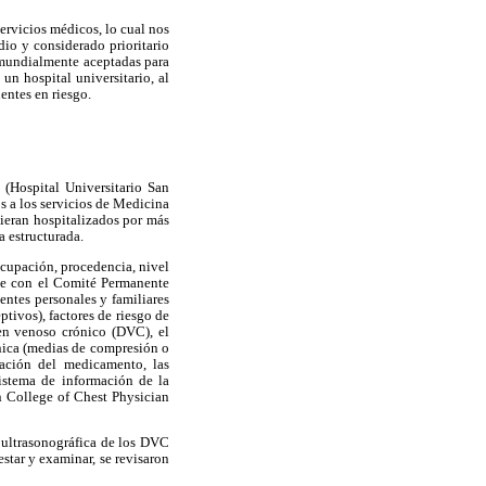
ervicios médicos, lo cual nos
io y considerado prioritario
s mundialmente aceptadas para
un hospital universitario, al
entes en riesgo.
a (Hospital Universitario San
 a los servicios de Medicina
vieran hospitalizados por más
 estructurada.
ocupación, procedencia, nivel
de con el Comité Permanente
entes personales y familiares
tivos), factores de riesgo de
den venoso crónico (DVC), el
cánica (medias de compresión o
uración del medicamento, las
sistema de información de la
n College of Chest Physician
 ultrasonográfica de los DVC
star y examinar, se revisaron