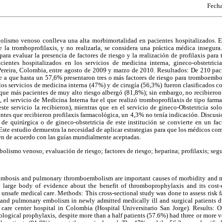
Fecha
olismo venoso conlleva una alta morbimortalidad en pacientes hospitalizados. E
e la tromboprofilaxis, y no realizarla, se considera una práctica médica insegur
ó para evaluar la presencia de factores de riesgo y la realización de profilaxis par
entes hospitalizados en los servicios de medicina interna, gineco-obstetricia
 Pereira, Colombia, entre agosto de 2009 y marzo de 2010. Resultados: De 210 paci
se a que hasta un 57,6% presentaron tres o más factores de riesgo para tromboemb
 los servicios de medicina interna (47%) y de cirugía (56,3%) fueron clasificados c
l que más pacientes de muy alto riesgo albergó (81,8%); sin embargo, no recibier
e, el servicio de Medicina Interna fue el que realizó tromboprofilaxis de tipo far
ste servicio la recibieron), mientras que en el servicio de gineco-Obstetricia sol
entes que recibieron profilaxis farmacológica, un 4,3% no tenía indicación. Discusi
 de quirúrgica o de gineco-obstetricia de este institución se convierte en un fac
Este estudio demuestra la necesidad de aplicar estrategias para que los médicos co
en de acuerdo con las guías mundialmente aceptadas.
ismo venoso; evaluación de riesgo; factores de riesgo; heparina; profilaxis; segu
ombosis and pulmonary thromboembolism are important causes of morbidity and mo
 a large body of evidence about the benefit of thromboprophylaxis and its cost-
 unsafe medical care. Methods: This cross-sectional study was done to assess risk 
 and pulmonary embolism in newly admitted medically ill and surgical patients 
g care center hospital in Colombia (Hospital Universitario San Jorge). Results: 
ological prophylaxis, despite more than a half patients (57.6%) had three or more