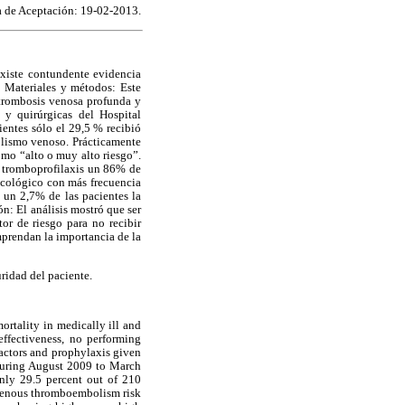
 de Aceptación: 19-02-2013.
xiste contundente evidencia
a. Materiales y métodos: Este
a trombosis venosa profunda y
 y quirúrgicas del Hospital
entes sólo el 29,5 % recibió
olismo venoso. Prácticamente
omo “alto o muy alto riesgo”.
on tromboprofilaxis un 86% de
macológico con más frecuencia
o un 2,7% de las pacientes la
ón: El análisis mostró que ser
tor de riesgo para no recibir
mprendan la importancia de la
ridad del paciente.
rtality in medically ill and
effectiveness, no performing
factors and prophylaxis given
during August 2009 to March
Only 29.5 percent out of 210
 venous thromboembolism risk