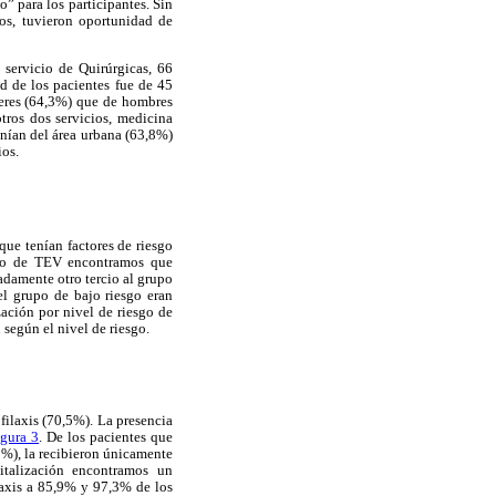
 para los participantes. Sin
gos, tuvieron oportunidad de
 servicio de Quirúrgicas, 66
d de los pacientes fue de 45
eres (64,3%) que de hombres
otros dos servicios, medicina
nían del área urbana (63,8%)
ios.
que tenían factores de riesgo
esgo de TEV encontramos que
adamente otro tercio al grupo
el grupo de bajo riesgo eran
zación por nivel de riesgo de
 según el nivel de riesgo.
ofilaxis (70,5%). La presencia
igura 3
. De los pacientes que
9%), la recibieron únicamente
italización encontramos un
ilaxis a 85,9% y 97,3% de los