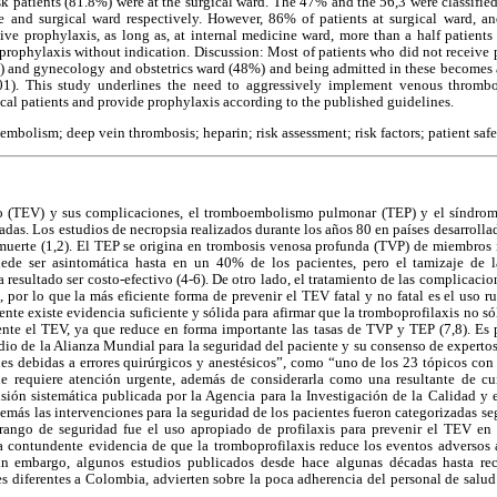
isk patients (81.8%) were at the surgical ward. The 47% and the 56,3 were classifie
ne and surgical ward respectively. However, 86% of patients at surgical ward,
eive prophylaxis, as long as, at internal medicine ward, more than a half patients
 prophylaxis without indication. Discussion: Most of patients who did not receive
) and gynecology and obstetrics ward (48%) and being admitted in these becomes a 
1). This study underlines the need to aggressively implement venous thromboe
ical patients and provide prophylaxis according to the published guidelines.
bolism; deep vein thrombosis; heparin; risk assessment; risk factors; patient safe
(TEV) y sus complicaciones, el tromboembolismo pulmonar (TEP) y el síndrom
adas. Los estudios de necropsia realizados durante los años 80 en países desarroll
muerte (1,2). El TEP se origina en trombosis venosa profunda (TVP) de miembros 
ede ser asintomática hasta en un 40% de los pacientes, pero el tamizaje de l
a resultado ser costo-efectivo (4-6). De otro lado, el tratamiento de las complicac
por lo que la más eficiente forma de prevenir el TEV fatal y no fatal es el uso rut
nte existe evidencia suficiente y sólida para afirmar que la tromboprofilaxis no só
nte el TEV, ya que reduce en forma importante las tasas de TVP y TEP (7,8). Es 
io de la Alianza Mundial para la seguridad del paciente y su consenso de expertos
nes debidas a errores quirúrgicos y anestésicos”, como “uno de los 23 tópicos con
ue requiere atención urgente, además de considerarla como una resultante de cu
sión sistemática publicada por la Agencia para la Investigación de la Calidad y e
emás las intervenciones para la seguridad de los pacientes fueron categorizadas seg
 rango de seguridad fue el uso apropiado de profilaxis para prevenir el TEV en 
 contundente evidencia de que la tromboprofilaxis reduce los eventos adversos
Sin embargo, algunos estudios publicados desde hace algunas décadas hasta rec
es diferentes a Colombia, advierten sobre la poca adherencia del personal de salud a