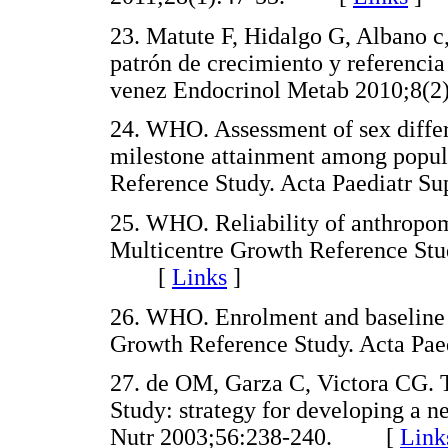
23. Matute F, Hidalgo G, Albano c
patrón de crecimiento y referencia
venez Endocrinol Metab 2010;8
24. WHO. Assessment of sex differ
milestone attainment among popu
Reference Study. Acta Paediatr
25. WHO. Reliability of anthrop
Multicentre Growth Reference Stu
[
Links
]
26. WHO. Enrolment and baseline 
Growth Reference Study. Acta P
27. de OM, Garza C, Victora CG.
Study: strategy for developing a n
Nutr 2003;56:238-240. [
Link