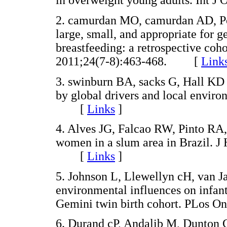
in overweight young adults. Int
2. camurdan MO, camurdan AD, Pol
large, small, and appropriate for g
breastfeeding: a retrospective coh
2011;24(7-8):463-468. [
Link
3. swinburn BA, sacks G, Hall KD 
by global drivers and local envir
[
Links
]
4. Alves JG, Falcao RW, Pinto RA,
women in a slum area in Brazil. J
[
Links
]
5. Johnson L, Llewellyn cH, van Ja
environmental influences on infant
Gemini twin birth cohort. PLos
6. Durand cP, Andalib M, Dunton 