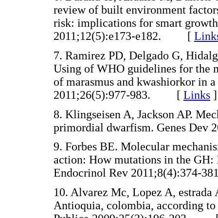
review of built environment factors
risk: implications for smart growt
2011;12(5):e173-e182. [
Link
7. Ramirez PD, Delgado G, Hidalg
Using of WHO guidelines for the m
of marasmus and kwashiorkor in a 
2011;26(5):977-983. [
Links
]
8. Klingseisen A, Jackson AP. Mec
primordial dwarfism. Genes De
9. Forbes BE. Molecular mechanism
action: How mutations in the GH: I
Endocrinol Rev 2011;8(4):374
10. Alvarez Mc, Lopez A, estrada A.
Antioquia, colombia, according to