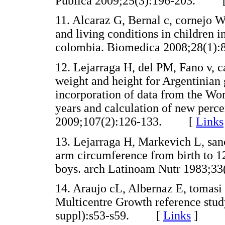
Publica 2009;25(3):196-203. 
11. Alcaraz G, Bernal c, cornejo W
and living conditions in children i
colombia. Biomedica 2008;28(
12. Lejarraga H, del PM, Fano v, c
weight and height for Argentinian 
incorporation of data from the Wor
years and calculation of new perce
2009;107(2):126-133. [
Links
13. Lejarraga H, Markevich L, sanc
arm circumference from birth to 12
boys. arch Latinoam Nutr 1983
14. Araujo cL, Albernaz E, tomas
Multicentre Growth reference stud
suppl):s53-s59. [
Links
]