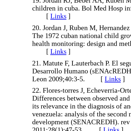
19. Jordan RJ, Bebel AA, Ruben M
children in cuba. Bol Med Hosp i
[
Links
]
20. Jordan J, Ruben M, Hernandez 
The 1972 cuban national child gro
health monitoring: design and me
[
Links
]
21. Matute F, Lauterbach P. El se
Desarrollo Humano (sENAcREDH).
Leon 2009;40:3-5. [
Links
]
22. Flores-torres J, Echeverria-Or
Differences between observed and
its relevance in the diagnosis of 
venezuela: analysis of the second
development (SENACREDH). rev P
2011;28(1):47-53. [
Links
]