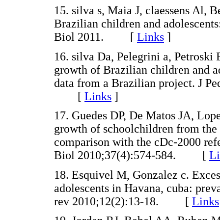
15. silva s, Maia J, claessens Al,
Brazilian children and adolescents
Biol 2011. [
Links
]
16. silva Da, Pelegrini a, Petrosk
growth of Brazilian children and a
data from a Brazilian project. J Pe
[
Links
]
17. Guedes DP, De Matos JA, Lopes 
growth of schoolchildren from the 
comparison with the cDc-2000 re
Biol 2010;37(4):574-584. [
Li
18. Esquivel M, Gonzalez c. Exces
adolescents in Havana, cuba: prev
rev 2010;12(2):13-18. [
Links