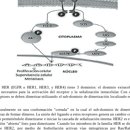
ia HER (EGFR o HER1, HER3, y HER4) tiene 3 dominios: el dominio extracelu
 necesarios para la activación del receptor y la señalización intracelular. Con 
ceptores se deben dimerizar utilizando el sub-dominio de dimerización localizado e
aturalmente en una conformación “cerrada” en la cual el sub-dominio de dimer
capaz de formar dímeros. La unión del ligando a estos receptores genera un cambio
permitiéndole dimerizarse e iniciar la cascada de señalización interna. HER2 es el
ón “abierta” listo para dimerizarse. Cuando los miembros de la familia HER se dim
 de HER2, por medio de fosforilación activan vías mitogénicas por Ra