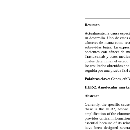
Resumen
Actualmente, la causa espec
su desarrollo. Uno de estos 
cánceres de mama como resu
sobrevidas bajas. La expres
pacientes con cáncer de m
Trastuzumab y otros medicam
cuales determinan el estado
los resultados obtenidos po
seguida por una prueba ISH c
Palabras clave:
Genes, erbB-
HER-2: A molecular marker u
Abstract
Currently, the specific caus
these is the HER2, whose o
amplification of the chromo
provides critical informatio
essential because of its rel
have been designed severa