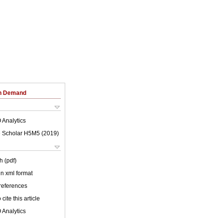
on Demand
 Analytics
 Scholar H5M5 (
2019
)
h (pdf)
 in xml format
 references
cite this article
 Analytics