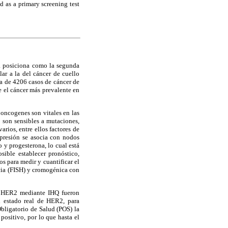
d as a primary screening test
a posiciona como la segunda
ar a la del cáncer de cuello
ia de 4206 casos de cáncer de
e el cáncer más prevalente en
 oncogenes son vitales en las
y son sensibles a mutaciones,
rios, entre ellos factores de
xpresión se asocia con nodos
o y progesterona, lo cual está
ible establecer pronóstico,
s para medir y cuantificar el
ncia (FISH) y cromogénica con
 de HER2 mediante IHQ fueron
el estado real de HER2, para
bligatorio de Salud (POS) la
ositivo, por lo que hasta el