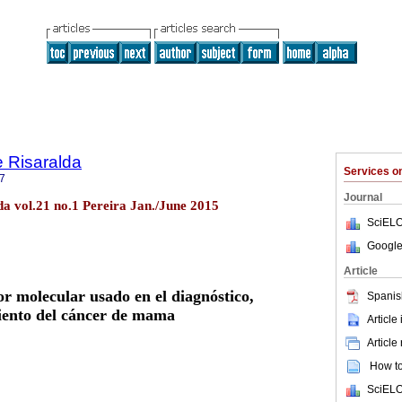
 Risaralda
Services 
7
Journal
a vol.21 no.1 Pereira Jan./June 2015
SciELO
Google
Article
 molecular usado en el diagnóstico,
Spanis
iento del cáncer de mama
Article
Article
How to 
SciELO