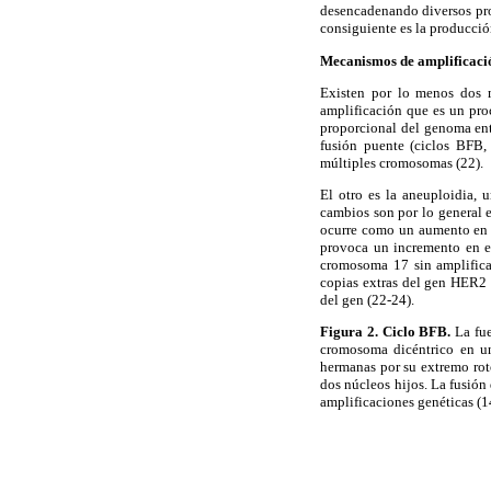
desencadenando diversos proc
consiguiente es la producció
Mecanismos de amplificaci
Existen por lo menos dos 
amplificación que es un pro
proporcional del genoma ent
fusión puente (ciclos BFB,
múltiples cromosomas (22).
El otro es la aneuploidia,
cambios son por lo general 
ocurre como un aumento en e
provoca un incremento en e
cromosoma 17 sin amplifica
copias extras del gen HER2 c
del gen (22-24).
Figura 2. Ciclo BFB.
La fue
cromosoma dicéntrico en un
hermanas por su extremo rot
dos núcleos hijos. La fusión
amplificaciones genéticas (