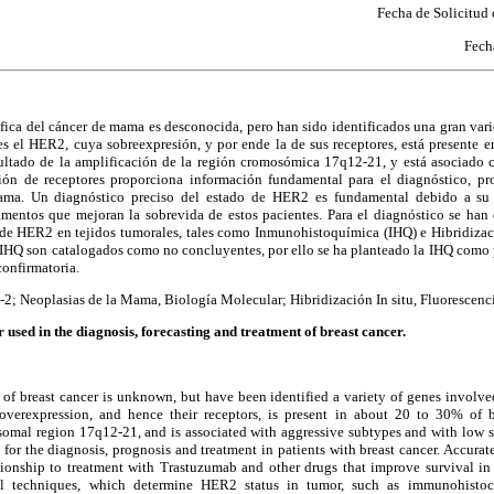
Fecha de Solicitud
Fech
ífica del cáncer de mama es desconocida, pero han sido identificados una gran var
es el HER2, cuya sobreexpresión, y por ende la de sus receptores, está presente 
ltado de la amplificación de la región cromosómica 17q12-21, y está asociado c
ión de receptores proporciona información fundamental para el diagnóstico, pr
ama. Un diagnóstico preciso del estado de HER2 es fundamental debido a su r
entos que mejoran la sobrevida de estos pacientes. Para el diagnóstico se han d
 de HER2 en tejidos tumorales, tales como Inmunohistoquímica (IHQ) e Hibridizaci
r IHQ son catalogados como no concluyentes, por ello se ha planteado la IHQ como 
onfirmatoria.
2; Neoplasias de la Mama, Biología Molecular; Hibridización In situ, Fluorescenc
sed in the diagnosis, forecasting and treatment of breast cancer.
e of breast cancer is unknown, but have been identified a variety of genes involv
verexpression, and hence their receptors, is present in about 20 to 30% of br
somal region 17q12-21, and is associated with aggressive subtypes and with low s
n for the diagnosis, prognosis and treatment in patients with breast cancer. Accurat
ationship to treatment with Trastuzumab and other drugs that improve survival in
l techniques, which determine HER2 status in tumor, such as immunohistoc