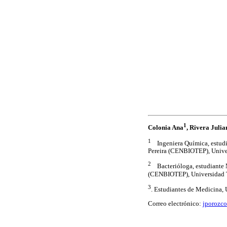
1
Colonia Ana
, Rivera Julia
1
Ingeniera Química, estudia
Pereira (CENBIOTEP), Univer
2
Bacterióloga, estudiante M
(CENBIOTEP), Universidad T
3
. Estudiantes de Medicina,
Correo electrónico:
jporozc