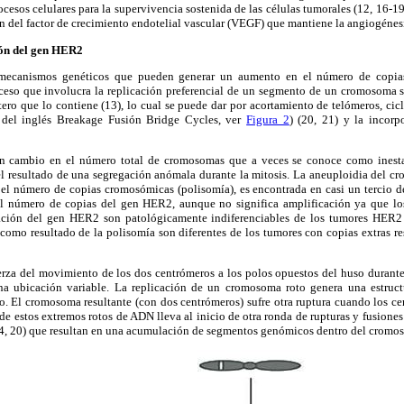
esos celulares para la supervivencia sostenida de las células tumorales (12, 16-1
n del factor de crecimiento endotelial vascular (VEGF) que mantiene la angiogénesi
ón del gen HER2
mecanismos genéticos que pueden generar un aumento en el número de copi
ceso que involucra la replicación preferencial de un segmento de un cromosoma 
ero que lo contiene (13), lo cual se puede dar por acortamiento de telómeros, cic
 del inglés Breakage Fusión Bridge Cycles, ver
Figura 2
) (20, 21) y la incorp
 un cambio en el número total de cromosomas que a veces se conoce como inest
el resultado de una segregación anómala durante la mitosis. La aneuploidia del 
l número de copias cromosómicas (polisomía), es encontrada en casi un tercio d
l número de copias del gen HER2, aunque no significa amplificación ya que lo
ción del gen HER2 son patológicamente indiferenciables de los tumores HER2
omo resultado de la polisomía son diferentes de los tumores con copias extras re
rza del movimiento de los dos centrómeros a los polos opuestos del huso durante 
a ubicación variable. La replicación de un cromosoma roto genera una estruct
o. El cromosoma resultante (con dos centrómeros) sufre otra ruptura cuando los ce
 de estos extremos rotos de ADN lleva al inicio de otra ronda de rupturas y fusiones
14, 20) que resultan en una acumulación de segmentos genómicos dentro del cromo