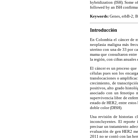
hybridization (ISH). Some of
followed by an ISH confirmat
Keywords:
Genes, erbB-2; B
Introducción
En Colombia el cáncer de m
neoplasia maligna más frecu
uterino con una de 33 por ca
mama que consultaron entre l
la región, con cifras anuales
El cáncer es un proceso que 
células pues son los encarga
translocaciones o amplificac
crecimiento, de transcripci
positivos, alto grado histoló
asociado con un fenotipo m
supervivencia libre de enfer
estado de HER2, entre estos 
doble color (DISH).
Una revisión de historias c
inconcluyentes. El reporte 
precisar un tratamiento ade
evaluación de gen HER2 medi
2011 no se contó con las her