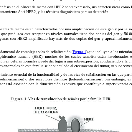
r énfasis en el cáncer de mama con HER2 sobreexpresado, sus características como
tratamiento Anti-HER2, y las técnicas diagnósticas para su detección.
ceres de mama están caracterizados por una amplificación de éste gen y por la s
a que produzca este receptor en niveles normales tiene dos copias del gen y 50.00
ígenas con HER2 amplificado hay más de dos copias del gen y aproximadament
amental de complejas vías de señalización (
Figura 1
) que incluyen a los miembro
 epidérmico humano (HER), muchos de los cuales también están involucrados e
ión en células normales puede dar lugar a una sobreexpresión, conduciendo a la pr
es anormales de esta familia se ha vinculado al crecimiento del tumor, su superviven
imiento esencial de la funcionalidad y de las vías de señalización en las que part
odimerización) o dos receptores distintos (heterodimerización). Sin embargo, e
tor está asociada con la dimerización excesiva que contribuye a supervivencia cel