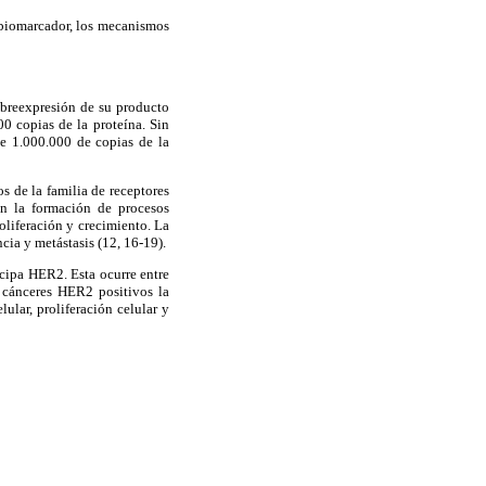
 biomarcador, los mecanismos
obreexpresión de su producto
0 copias de la proteína. Sin
e 1.000.000 de copias de la
s de la familia de receptores
n la formación de procesos
oliferación y crecimiento. La
cia y metástasis (12, 16-19).
icipa HER2. Esta ocurre entre
n cánceres HER2 positivos la
ular, proliferación celular y