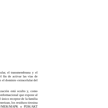
lar, el transmembrana y el
el fin de activar las vías de
n el dominio extracelular del
ización está oculto y, como
 conformacional que expone al
 único receptor de la familia
erizan, los residuos tirosina
s/Raf/MEK/MAPK o PI3K/AKT