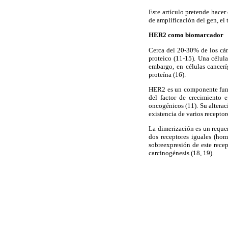
Este artículo pretende hace
de amplificación del gen, el 
HER2 como biomarcador
Cerca del 20-30% de los cán
proteico (11-15). Una célul
embargo, en células cancer
proteína (16).
HER2 es un componente fund
del factor de crecimiento
oncogénicos (11). Su alterac
existencia de varios receptor
La dimerización es un requer
dos receptores iguales (hom
sobreexpresión de este recep
carcinogénesis (18, 19).