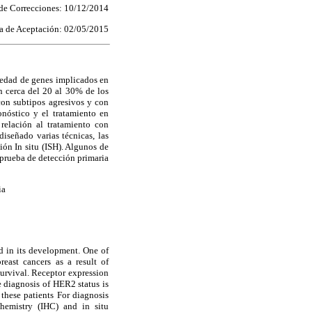
 de Correcciones: 10/12/2014
a de Aceptación: 02/05/2015
iedad de genes implicados en
en cerca del 20 al 30% de los
on subtipos agresivos y con
onóstico y el tratamiento en
elación al tratamiento con
iseñado varias técnicas, las
ón In situ (ISH). Algunos de
prueba de detección primaria
ia
ed in its development. One of
east cancers as a result of
urvival. Receptor expression
e diagnosis of HER2 status is
 these patients For diagnosis
hemistry (IHC) and in situ