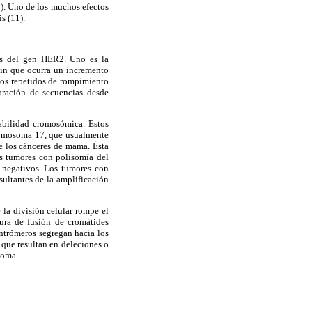
9). Uno de los muchos efectos
s (11).
as del gen HER2. Uno es la
sin que ocurra un incremento
los repetidos de rompimiento
oración de secuencias desde
abilidad cromosómica. Estos
cromosoma 17, que usualmente
e los cánceres de mama. Ésta
s tumores con polisomía del
 negativos. Los tumores con
sultantes de la amplificación
la división celular rompe el
ura de fusión de cromátides
ntrómeros segregan hacia los
 que resultan en deleciones o
soma.