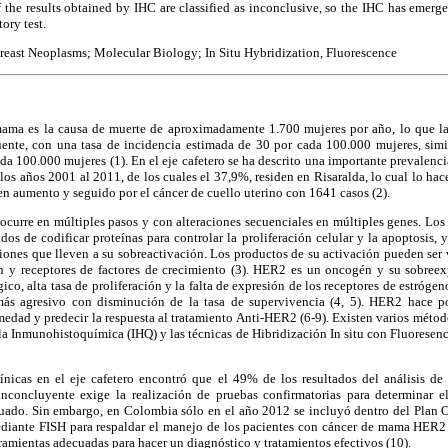
 the results obtained by IHC are classified as inconclusive, so the IHC has emerge
ory test.
reast Neoplasms; Molecular Biology; In Situ Hybridization, Fluorescence
ama es la causa de muerte de aproximadamente 1.700 mujeres por año, lo que l
ente, con una tasa de incidencia estimada de 30 por cada 100.000 mujeres, simil
da 100.000 mujeres (1). En el eje cafetero se ha descrito una importante prevalenc
os años 2001 al 2011, de los cuales el 37,9%, residen en Risaralda, lo cual lo hac
 en aumento y seguido por el cáncer de cuello uterino con 1641 casos (2).
ocurre en múltiples pasos y con alteraciones secuenciales en múltiples genes. Los
dos de codificar proteínas para controlar la proliferación celular y la apoptosis, 
iones que lleven a su sobreactivación. Los productos de su activación pueden ser va
ón y receptores de factores de crecimiento (3). HER2 es un oncogén y su sobree
gico, alta tasa de proliferación y la falta de expresión de los receptores de estrógen
ás agresivo con disminución de la tasa de supervivencia (4, 5). HER2 hace pos
medad y predecir la respuesta al tratamiento Anti-HER2 (6-9). Existen varios método
la Inmunohistoquímica (IHQ) y las técnicas de Hibridización In situ con Fluorese
línicas en el eje cafetero encontró que el 49% de los resultados del análisis
inconcluyente exige la realización de pruebas confirmatorias para determinar 
cuado. Sin embargo, en Colombia sólo en el año 2012 se incluyó dentro del Plan O
ante FISH para respaldar el manejo de los pacientes con cáncer de mama HER2 p
ramientas adecuadas para hacer un diagnóstico y tratamientos efectivos (10).