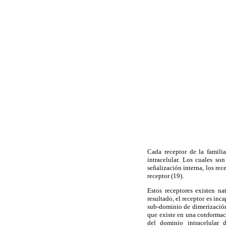
Cada receptor de la famil
intracelular. Los cuales son
señalización interna, los re
receptor (19).
Estos receptores existen n
resultado, el receptor es in
sub-dominio de dimerización 
que existe en una conformaci
del dominio intracelular