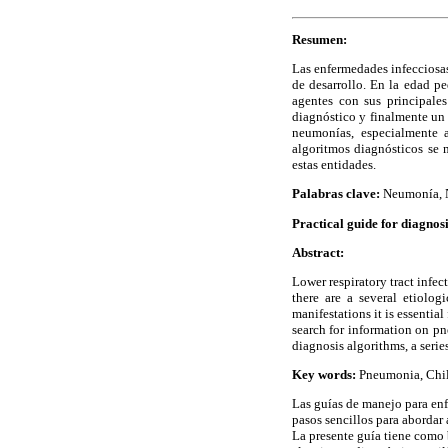
Resumen:
Las enfermedades infecciosas 
de desarrollo. En la edad pe
agentes con sus principale
diagnóstico y finalmente un 
neumonías, especialmente 
algoritmos diagnósticos se 
estas entidades.
Palabras clave:
Neumonía, N
Practical guide for diagnos
Abstract:
Lower respiratory tract infec
there are a several etiolo
manifestations it is essential
search for information on p
diagnosis algorithms, a serie
Key words:
Pneumonia, Chil
Las guías de manejo para enf
pasos sencillos para abordar a
La presente guía tiene como 