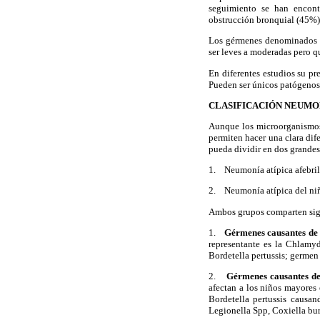
seguimiento se han encont
obstrucción bronquial (45%)
Los gérmenes denominados a
ser leves a moderadas pero q
En diferentes estudios su p
Pueden ser únicos patógenos
CLASIFICACIÓN NEUMON
Aunque los microorganismos 
permiten hacer una clara dif
pueda dividir en dos grandes
1. Neumonía atípica afebril
2. Neumonía atípica del n
Ambos grupos comparten signo
1.
Gérmenes causantes de l
representante es la Chlamy
Bordetella pertussis; germen
2.
Gérmenes causantes de
afectan a los niños mayores
Bordetella pertussis causa
Legionella Spp, Coxiella burn