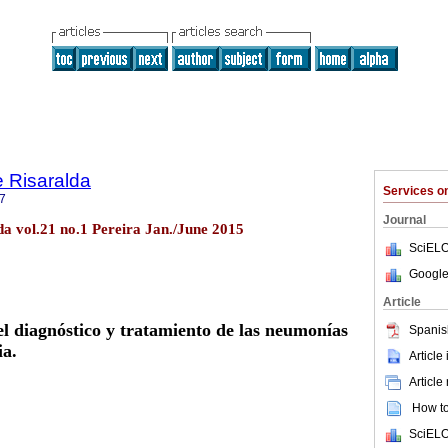
 Risaralda
Services 
7
Journal
a vol.21 no.1 Pereira Jan./June 2015
SciELO
Google
Article
el diagnóstico y tratamiento de las neumonías
Spanis
ia.
Article
Article
How to 
SciELO