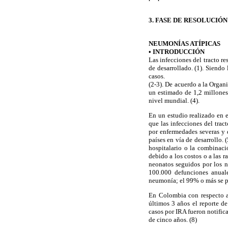
3. FASE DE RESOLUCIÓN
NEUMONÍAS ATÍPICAS
• INTRODUCCIÓN
Las infecciones del tracto re
de desarrollado. (1). Siendo
casos.
(2-3). De acuerdo a la Organ
un estimado de 1,2 millones
nivel mundial. (4).
En un estudio realizado en e
que las infecciones del trac
por enfermedades severas y 
países en vía de desarrollo.
hospitalario o la combinaci
debido a los costos o a las r
neonatos seguidos por los n
100.000 defunciones anual
neumonía; el 99% o más se pr
En Colombia con respecto a 
últimos 3 años el reporte d
casos por IRA fueron notific
de cinco años. (8)