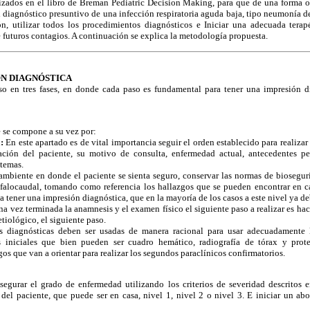
lizados en el libro de Breman Pediatric Decision Making, para que de una forma o
 diagnóstico presuntivo de una infección respiratoria aguda baja, tipo neumonía de 
n, utilizar todos los procedimientos diagnósticos e Iniciar una adecuada terap
futuros contagios. A continuación se explica la metodología propuesta.
ÓN DIAGNÓSTICA
so en tres fases, en donde cada paso es fundamental para tener una impresión di
e se compone a su vez por:
:
En este apartado es de vital importancia seguir el orden establecido para realiz
ación del paciente, su motivo de consulta, enfermedad actual, antecedentes pers
stemas.
mbiente en donde el paciente se sienta seguro, conservar las normas de biosegu
efalocaudal, tomando como referencia los hallazgos que se pueden encontrar en c
 a tener una impresión diagnóstica, que en la mayoría de los casos a este nivel ya d
a vez terminada la anamnesis y el examen físico el siguiente paso a realizar es ha
tiológico, el siguiente paso.
 diagnósticas deben ser usadas de manera racional para usar adecuadamente l
 iniciales que bien pueden ser cuadro hemático, radiografía de tórax y prot
os que van a orientar para realizar los segundos paraclínicos confirmatorios.
egurar el grado de enfermedad utilizando los criterios de severidad descritos e
 del paciente, que puede ser en casa, nivel 1, nivel 2 o nivel 3. E iniciar un ab