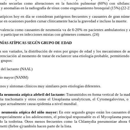
rado secuelas como alteraciones en la función pulmonar (60%) con sibilancia
 y anomalías en la radiografía de tórax como engrosamiento bronquial (15%) (22-2
típicos hoy en día se consideran patógenos frecuentes y causantes de gran núme
ue en ocasiones pueden cursar clínicamente hacia la gravedad e incluso la muerte.
revalencia como causantes de neumonía va de 6-20% en pacientes ambulatorios y 
 o participar en infecciones mixtas con gérmenes comunes. (24)
ÍAS ATÍPICAS SEGÚN GRUPO DE EDAD
son variados, la distribución de estos por grupo de edad y los mecanismos de a
erenciación al momento de tratar de esclarecer una etiología probable, permitiendo 
 grupos:
 del lactante (NAAL)
iño mayor (NANM)
s y síntomas clínicos muy similares pero etiologías diferentes.
a neumonía atípica afebril del lactante:
Transmitidos en forma vertical de la mad
dia trachomatis y otros como el Ureaplasma urealyticum, el Cytomegalovirus, o
 que actualmente causa epidemia a nivel mundial.
 neumonía atípica del niño mayor:
En este segundo grupo están los causantes d
 especialmente a los adolescentes, el principal responsable es el Mycoplasma pneu
ndo la tosferina. Otros menos frecuentes como la Chlamydia pneumoniae ahor
etti (fiebre q) también hacen parte de la lista.