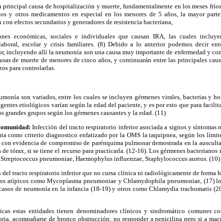
principal causa de hospitalización y muerte, fundamentalmente en los meses fríos 
cos y otros medicamentos en especial en los menores de 5 años, la mayor parte
 con efectos secundarios y generadores de resistencia bacteriana,
ones económicas, sociales e individuales que causan IRA, las cuales incluye
aboral, escolar y crisis familiares. (8) Debido a lo anterior podemos decir en
erior, incluyendo allí la neumonía son una causa muy importante de enfermedad y cons
ausas de muerte de menores de cinco años, y continuarán entre las principales cau
os para controlarlas.
monía son variados, entre los cuales se incluyen gérmenes virales, bacterias y ho
gentes etiológicos varían según la edad del paciente, y es por esto que para facilit
s grandes grupos según los gérmenes causantes y la edad. (11)
comunidad:
Infección del tracto respiratorio inferior asociada a signos y síntomas
ta como criterio diagnostico enfatizado por la OMS la taquipnea, según los límite
 con evidencia de compromiso de parénquima pulmonar demostrada en la ausculta
ía de tórax, si se tiene el recurso para practicarla. (12-16). Los gérmenes bacteria
l Streptococcus pneumoniae, Haemophylus influenzae, Staphylococcus aureus. (10)
 del tracto respiratorio inferior que no cursa clínica ni radiológicamente de forma 
os atípicos como Mycoplasma pneumoniae y Chlamydophila pneumoniae, (17) los
s casos de neumonía en la infancia (18-19) y otros como Chlamydia trachomatis (2
icas estas entidades tienen denominadores clínicos y sindromático comunes com
oria, acompañarse de bronco obstrucción; no responder a penicilina pero si a mac