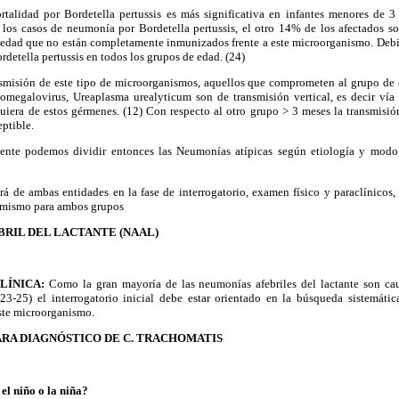
talidad por Bordetella pertussis es más significativa en infantes menores de 3
os casos de neumonía por Bordetella pertussis, el otro 14% de los afectados s
e edad que no están completamente inmunizados frente a este microorganismo. Debid
rdetella pertussis en todos los grupos de edad. (24)
nsmisión de este tipo de microorganismos, aquellos que comprometen al grupo de
megalovirus, Ureaplasma urealyticum son de transmisión vertical, es decir vía 
uiera de estos gérmenes. (12) Con respecto al otro grupo > 3 meses la transmisió
eptible.
mente podemos dividir entonces las Neumonías atípicas según etiología y mod
ará de ambas entidades en la fase de interrogatorio, examen físico y paraclínicos, 
l mismo para ambos grupos
BRIL DEL LACTANTE (NAAL)
CLÍNICA:
Como la gran mayoría de las neumonías afebriles del lactante son ca
3-25) el interrogatorio inicial debe estar orientado en la búsqueda sistemátic
ste microorganismo.
ARA DIAGNÓSTICO DE C. TRACHOMATIS
el niño o la niña?