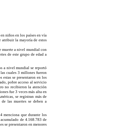
 en niños en los países en vía
 atribuir la mayoría de estos
de muerte a nivel mundial con
rtes de este grupo de edad a
os a nivel mundial se reportó
 las cuales 3 millones fueron
 estas se presentaron en los
ado, pobre acceso al servicio
ro no recibieron la atención
siones fue 3 veces más alta en
méricas, se registran más de
 de las muertes se deben a
014 menciona que durante los
un acumulado de 4.168.783 de
les se presentaron en menores