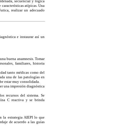
rdenada, secuencial y lógica
características atípicas. Una
éutica, realizar un adecuado
agnóstica e instaurar así un
ar una buena anamnesis. Tomar
onales, familiares, historia
ridad tanto médicas como del
ada una de las patologías en
ebe estar muy consolidada.
cer una impresión diagnóstica
os recursos del sistema. Se
eína C reactiva y se brinda
n la estrategia AIEPI lo que
ordaje de acuerdo a las guías