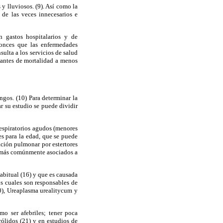
y lluviosos. (9). Así como la
 de las veces innecesarios e
n gastos hospitalarios y de
tonces que las enfermedades
ulta a los servicios de salud
santes de mortalidad a menos
ngos. (10) Para determinar la
ar su estudio se puede dividir
 respiratorios agudos (menores
s para la edad, que se puede
ción pulmonar por estertores
nos más comúnmente asociados a
habitual (16) y que es causada
 cuales son responsables de
0), Ureaplasma urealitycum y
o ser afebriles; tener poca
rólidos (21) y en estudios de