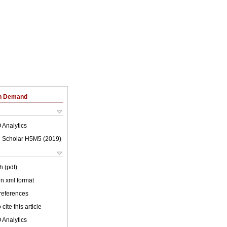
on Demand
 Analytics
 Scholar H5M5 (
2019
)
h (pdf)
 in xml format
 references
cite this article
 Analytics