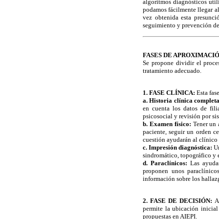
algoritmos diagnósticos uti
podamos fácilmente llegar al
vez obtenida esta presunció
seguimiento y prevención de 
FASES DE APROXIMACI
Se propone dividir el proce
tratamiento adecuado.
1.
FASE CLÍNICA:
Esta fas
a. Historia clínica completa
en cuenta los datos de fili
psicosocial y revisión por si
b. Examen físico:
Tener un a
paciente, seguir un orden c
cuestión ayudarán al clínico
c. Impresión diagnóstica:
Un
sindromático, topográfico y e
d. Paraclínicos:
Las ayudas
proponen unos paraclínicos
información sobre los hallazg
2. FASE DE DECISIÓN:
As
permite la ubicación inicial
propuestas en AIEPI.