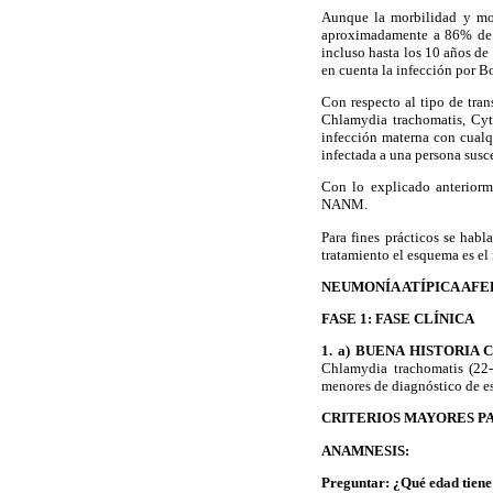
Aunque la morbilidad y mor
aproximadamente a 86% de l
incluso hasta los 10 años d
en cuenta la infección por Bo
Con respecto al tipo de tra
Chlamydia trachomatis, Cyto
infección materna con cualq
infectada a una persona susc
Con lo explicado anterior
NANM.
Para fines prácticos se habl
tratamiento el esquema es e
NEUMONÍA ATÍPICA AFE
FASE 1: FASE CLÍNICA
1. a) BUENA HISTORIA 
Chlamydia trachomatis (22-2
menores de diagnóstico de e
CRITERIOS MAYORES P
ANAMNESIS:
Preguntar: ¿Qué edad tiene 