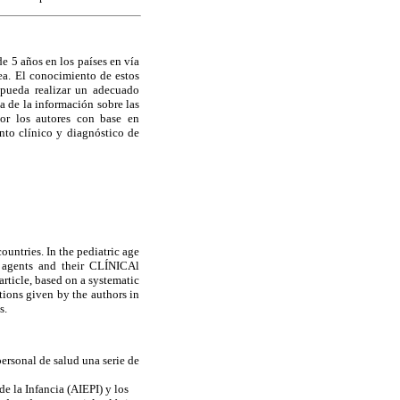
de 5 años en los países en vía
rea. El conocimiento de estos
 pueda realizar un adecuado
a de la información sobre las
or los autores con base en
nto clínico y diagnóstico de
ountries. In the pediatric age
e agents and their CLÍNICAl
 article, based on a systematic
ions given by the authors in
s.
ersonal de salud una serie de
e la Infancia (AIEPI) y los