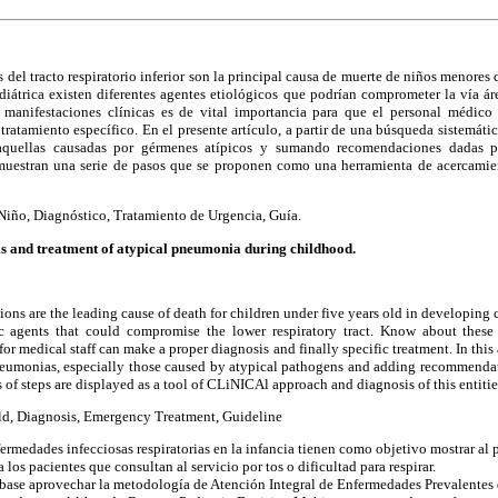
del tracto respiratorio inferior son la principal causa de muerte de niños menores 
diátrica existen diferentes agentes etiológicos que podrían comprometer la vía á
s manifestaciones clínicas es de vital importancia para que el personal médico
tratamiento específico. En el presente artículo, a partir de una búsqueda sistemátic
aquellas causadas por gérmenes atípicos y sumando recomendaciones dadas p
muestran una serie de pasos que se proponen como una herramienta de acercamie
iño, Diagnóstico, Tratamiento de Urgencia, Guía.
is and treatment of atypical pneumonia during childhood.
tions are the leading cause of death for children under five years old in developing c
gic agents that could compromise the lower respiratory tract. Know about thes
 for medical staff can make a proper diagnosis and finally specific treatment. In this
neumonias, especially those caused by atypical pathogens and adding recommendat
s of steps are displayed as a tool of CLiNICAl approach and diagnosis of this entitie
d, Diagnosis, Emergency Treatment, Guideline
ermedades infecciosas respiratorias en la infancia tienen como objetivo mostrar al p
 los pacientes que consultan al servicio por tos o dificultad para respirar.
base aprovechar la metodología de Atención Integral de Enfermedades Prevalentes d