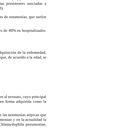
s persistentes asociadas a
3)
ro de neumonías, que suelen
es de 40% en hospitalizados.
dquisición de la enfermedad,
que, de acuerdo a la edad, se
re al neonato, cuyo principal
 en forma adquirida como la
e las neumonías atípicas que
moniae y en la actualidad la
a Chlamydophila pneumoniae,