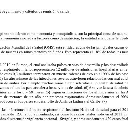
:
Seguimiento y criterios de remisión o salida.
spiratorio inferior como neumonía y bronquiolitis, son la principal causa de muerte
 la neumonía asociada a factores como desnutrición, la entidad a la que se le puede
ización Mundial de la Salud (OMS), esta entidad es una de las principales causas 
 de muertes en niños menores de 5 años. Esto representa el 18% de todas las mue
l 2010 en Europa, el cual analizaba países en vías de desarrollo y los desarrollad
to respiratorio inferior representaron 12 millones de admisiones hospitalarias entre
de estas 0,3 millones terminaron en muerte. Además de esto en el 99% de los casos
 (5) Un alto número de las infecciones severas estuvieron relacionadas con mal cuid
ón de ambas. Por ejemplo muchos niños fueron referidos a un centro de salud pe
azones culturales para acceder a los servicios de salud. (6) A su vez la tasa de admi
iños entre los 0 y 59 meses. (5) Según estimaciones de los últimos años en las A
es de menores de un año por procesos respiratorios. Aproximadamente el 90%
oducen en los países en desarrollo de América Latina y el Caribe. (7)
las infecciones del tracto respiratorio el Instituto Nacional de salud para el 2
e casos de IRA ha ido aumentando, así como los casos fatales, solo en el 2011 
ados al sistema de vigilancia nacional - Sivigila, y aproximadamente 470 casos fata