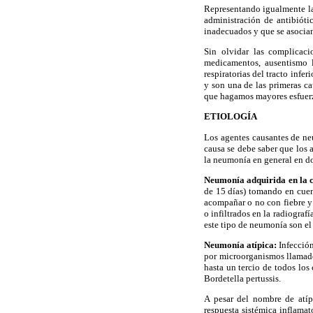
Representando igualmente la 
administración de antibióti
inadecuados y que se asocian
Sin olvidar las complicaci
medicamentos, ausentismo l
respiratorias del tracto inf
y son una de las primeras c
que hagamos mayores esfuerz
ETIOLOGÍA
Los agentes causantes de neu
causa se debe saber que los a
la neumonía en general en do
Neumonía adquirida en la 
de 15 días) tomando en cuen
acompañar o no con fiebre y
o infiltrados en la radiograf
este tipo de neumonía son e
Neumonía atípica:
Infección
por microorganismos llamad
hasta un tercio de todos lo
Bordetella pertussis.
A pesar del nombre de atíp
respuesta sistémica inflamat