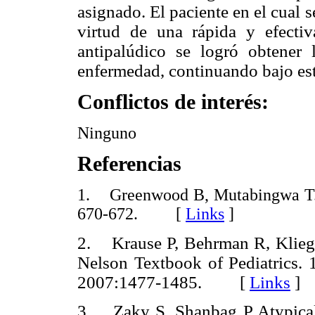
asignado. El paciente en el cua
virtud de una rápida y efecti
antipalúdico se logró obtener l
enfermedad, continuando bajo est
Conflictos de interés:
Ninguno
Referencias
1. Greenwood B, Mutabingwa T. M
670-672. [
Links
]
2. Krause P, Behrman R, Klieg
Nelson Textbook of Pediatrics. 
2007:1477-1485. [
Links
]
3. Zaky S, Shanbag P Atypical 