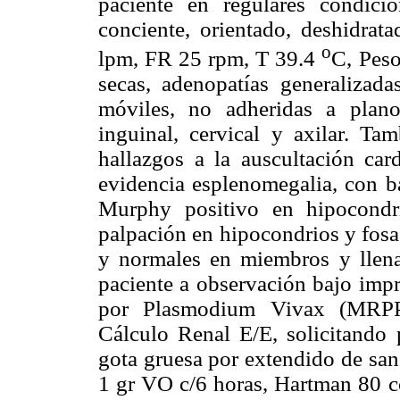
paciente en regulares condicion
conciente, orientado, deshidr
o
lpm, FR 25 rpm, T 39.4
C, Peso
secas, adenopatías generalizad
móviles, no adheridas a plano
inguinal, cervical y axilar. Tam
hallazgos a la auscultación ca
evidencia esplenomegalia, con ba
Murphy positivo en hipocondri
palpación en hipocondrios y fosa 
y normales en miembros y llena
paciente a observación bajo impr
por Plasmodium Vivax (MRPPV
Cálculo Renal E/E, solicitando
gota gruesa por extendido de san
1 gr VO c/6 horas, Hartman 80 cc