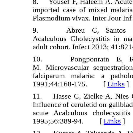
8. Yousef F, Haleem A. Acute a
imported case of mixed malari
Plasmodium vivax. Inter Jour 
9. Abreu C, Santos L, 
Acalculous Cholecystitis in ma
adult cohort. Infect 2013; 41
10. Pongponratn E, Rig
M. Microvascular sequestratio
falciparum malaria: a path
1991;44:168-175. [
Links
]
11. Hasse C, Zielke A, Nies 
Influence of ceruletid on gallbla
acute Acalculous cholecystitis
1995;56:389-94. [
Links
]