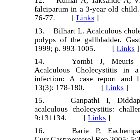
12. Kumar A, Taksande A, Vilh
falciparum in a 3-year old child
76-77. [
Links
]
13. Bilhart L. Acalculous cholec
polyps of the gallbladder. Gast
1999; p. 993-1005. [
Links
]
14. Yombi J, Meuris C
Acalculous Cholecystitis in 
infection: A case report and 
13(3): 178-180. [
Links
]
15. Ganpathi I, Diddapu
acalculous cholecystitis: cha
9:131134. [
Links
]
16. Barie P, Eachempati S
Curr Gastroenterol Rep 2005;