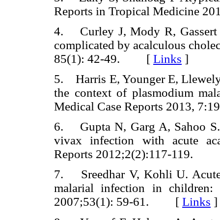
Reports in Tropical Medicine 
4. Curley J, Mody R, Gassert 
complicated by acalculous cholec
85(1): 42-49. [
Links
]
5. Harris E, Younger E, Llewelyn
the context of plasmodium malar
Medical Case Reports 2013, 
6. Gupta N, Garg A, Sahoo S. 
vivax infection with acute aca
Reports 2012;2(2):117-119.
7. Sreedhar V, Kohli U. Acute a
malarial infection in children
2007;53(1): 59-61. [
Links
]