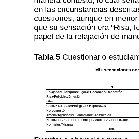
manera contestó, lo cual seña
en las circunstancias descrita
cuestiones, aunque en menor 
que su sensación era “Risa, fe
papel de la relajación de man
Tabla 5
Cuestionario estudian
Mis sensaciones co
n
Relajadas/Tranquilas/Ligera/ Descanso/Desestrés
Risa/Felicidad/Emoción
Otro
Calor/Exaltadas//Enérgicas/ Expresivas
No contestó
Ameno/Agradable/ Comodidad/Satisfacción
Enfocadas/ Cambio de enfoque/ Atentas/Concentrados
Normales/Mismas
Total