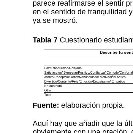
parece reafirmarse el sentir p
en el sentido de tranquilidad
ya se mostró.
Tabla 7
Cuestionario estudian
Describe tu sen
Paz/Tranquilidad/Relajada
Satisfacción/ Bienestar/Positivo/Confianza/ Cómodo/Conforta
Atento/Receptivo/Reflexivo/Vinculado/ Motivación/ Activo
Divertido/Contento/Feliz/Emoción/Entusiasmo/ Empático
No contestó
Otro
Total
Fuente:
elaboración propia.
Aquí hay que añadir que la úl
obviamente con una oración, 