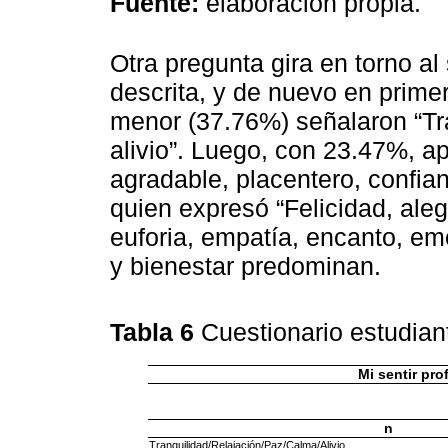
Fuente:
elaboración propia.
Otra pregunta gira en torno al 
descrita, y de nuevo en prime
menor (37.76%) señalaron “Tra
alivio”. Luego, con 23.47%, ap
agradable, placentero, confia
quien expresó “Felicidad, aleg
euforia, empatía, encanto, em
y bienestar predominan.
Tabla 6
Cuestionario estudian
Mi sentir pr
n
Tranquilidad/Relajación/Paz/Calma/Alivio