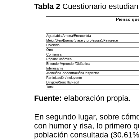
Tabla 2
Cuestionario estudian
Pienso qu
Agradable/Amena/Entretenida
Mejor/Bien/Buena (clase y profesora)/Favorece
Divertida
Otro
Confianza
Rápida/Dinámica
Entender/Aprender/Didáctica
Interesante
Atención/Concentración/Despiertos
Participación/Incluyente
Dirigible/Sencilla/Fácil
Total
Fuente:
elaboración propia.
En segundo lugar, sobre cómo 
con humor y risa, lo primero q
población consultada (30.61%