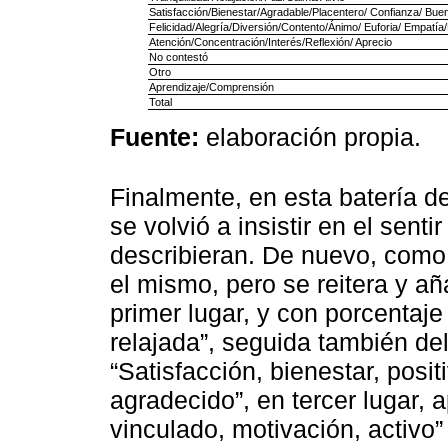
Satisfacción/Bienestar/Agradable/Placentero/ Confianza/ Buen
Felicidad/Alegría/Diversión/Contento/Ánimo/ Euforia/ Empatí
Atención/Concentración/Interés/Reflexión/ Aprecio
No contestó
Otro
Aprendizaje/Comprensión
Total
Fuente:
elaboración propia.
Finalmente, en esta batería d
se volvió a insistir en el sentir
describieran. De nuevo, como 
el mismo, pero se reitera y a
primer lugar, y con porcentaje 
relajada”, seguida también d
“Satisfacción, bienestar, posi
agradecido”, en tercer lugar, a
vinculado, motivación, activo”