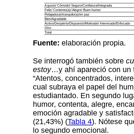
A gusto/ Cómodo/ Seguro/Confianza/Integrada
Feliz/ Contento(a)/ Alegre/ Buen humor
Relajado(a)/tranquilo(a)/en paz
Bien/Agradable
Activo/Despierto/Dispuesto/Motivado/ Interesado/Enfocado
Otro
Total
Fuente:
elaboración propia.
Se interrogó también sobre
cu
estoy
…y ahí apareció con un 
“Atentos, concentrados, inter
cual subraya el papel del humo
estudiantado. En segundo luga
humor, contenta, alegre, enca
emoción agradable y satisfacto
(21,43%) (
Tabla 4
). Nótese qu
lo segundo emocional.