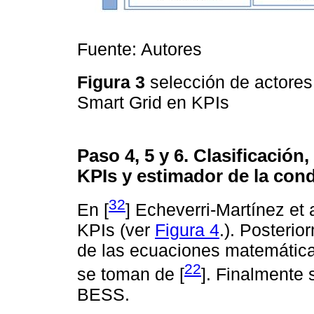
Fuente: Autores
Figura 3
selección de actores
Smart Grid en KPIs
Paso 4, 5 y 6. Clasificació
KPIs y estimador de la con
32
En [
] Echeverri-Martínez et a
KPIs (ver
Figura 4
.). Posteri
de las ecuaciones matemática
22
se toman de [
]. Finalmente 
BESS.