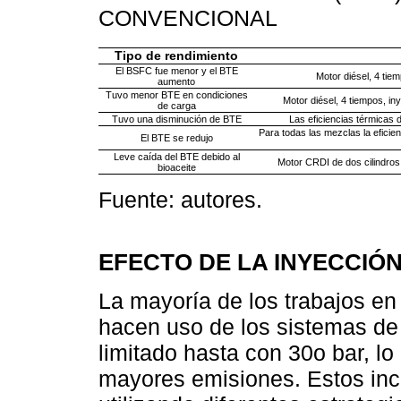
CONVENCIONAL
Tipo de rendimiento
El BSFC fue menor y el BTE
Motor diésel, 4 tie
aumento
Tuvo menor BTE en condiciones
Motor diésel, 4 tiempos, in
de carga
Tuvo una disminución de BTE
Las eficiencias térmicas
Para todas las mezclas la eficien
El BTE se redujo
Leve caída del BTE debido al
Motor CRDI de dos cilindros
bioaceite
Fuente: autores.
EFECTO DE LA INYECCIÓ
La mayoría de los trabajos en
hacen uso de los sistemas de
limitado hasta con 30o bar, l
mayores emisiones. Estos in