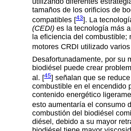
utilizando diferentes estrateg
tamaños de los orificios de b
43
compatibles [
]. La tecnolog
(CEDI)
es la tecnología más a
la eficiencia del combustible
motores CRDI utilizado varios
Desafortunadamente, por su m
biodiésel puede crear problem
45
al. [
] señalan que se reduce
combustible en el encendido p
contenido energético ligerame
esto aumentaría el consumo d
combustión del biodiésel com
diésel, debido a su mayor retr
biodiésel tiene mayor viscosi