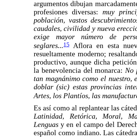
argumentos dibujan marcadamente 
profesiones diversas:
muy princ
población, vastos descubrimiento
caudales, civilidad y nueva erecci
exige mayor número de person
15
seglares...
Aflora en esta nuev
resueltamente moderno; resaltando
productivo, aunque dicha petició
la benevolencia del monarca:
No 
tan magnánimo como el nuestro, e
doblar (sic) estas provincias int
Artes, los Plantíos, las manufactur
Es así como al replantear las cáte
Latinidad, Retórica, Moral, Mat
Lenguas
y en el campo del Derec
español como indiano. Las cátedr