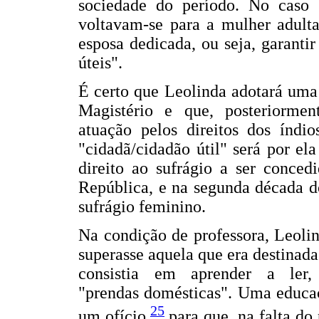
sociedade do período. No caso 
voltavam-se para a mulher adult
esposa dedicada, ou seja, garantir
úteis".
É certo que Leolinda adotará uma 
Magistério e que, posteriorme
atuação pelos direitos dos índi
"cidadã/cidadão útil" será por ela
direito ao sufrágio a ser conced
República, e na segunda década d
sufrágio feminino.
Na condição de professora, Leoli
superasse aquela que era destinada
consistia em aprender a ler,
"prendas domésticas". Uma educaç
25
um ofício,
para que, na falta do