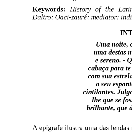
Keywords:
History of the Lati
Daltro; Oaci-zauré; mediator; ind
IN
Uma noite, 
uma destas m
e sereno. -
cabaça para te
com sua estrel
o seu espan
cintilantes. Julg
lhe que se fo
brilhante, que 
A epígrafe ilustra uma das lendas 