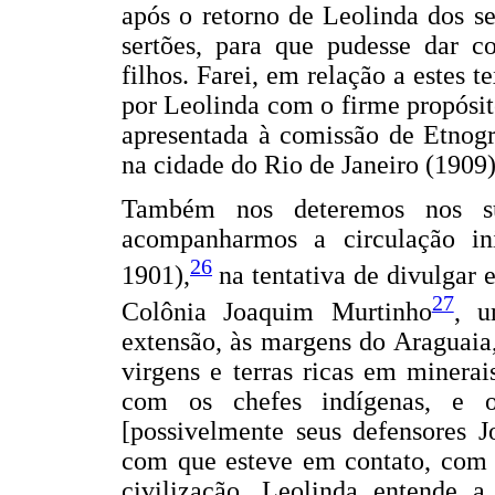
após o retorno de Leolinda dos se
sertões, para que pudesse dar co
filhos. Farei, em relação a estes 
por Leolinda com o firme propósito
apresentada à comissão de Etnogr
na cidade do Rio de Janeiro (1909)
Também nos deteremos nos su
acompanharmos a circulação in
26
1901),
na tentativa de divulgar e
27
Colônia Joaquim Murtinho
, u
extensão, às margens do Araguaia
virgens e terras ricas em minera
com os chefes indígenas, e o 
[possivelmente seus defensores J
com que esteve em contato, com o
civilização. Leolinda entende a