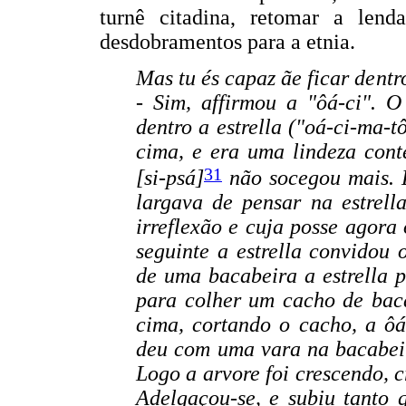
turnê citadina, retomar a len
desdobramentos para a etnia.
Mas tu és capaz ãe ficar dent
- Sim, affirmou a "ôá-ci". 
dentro a estrella ("oá-ci-ma-t
cima, e era uma lindeza cont
31
[si-psá
]
não socegou mais. D
largava de pensar na estrel
irreflexão e cuja posse agora
seguinte a estrella convidou 
de uma bacabeira a estrella 
para colher um cacho de baca
cima, cortando o cacho, a ôá
deu com uma vara na bacabeir
Logo a arvore foi crescendo, c
Adelgaçou-se, e subiu tanto 