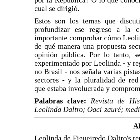
por la República? O lo que conocía
cual se dirigió.
Estos son los temas que discut
profundizar ese regreso a la c
importante comprobar cómo Leolin
de qué manera una propuesta secu
opinión pública. Por lo tanto, s
experimentado por Leolinda - y reg
no Brasil - nos señala varias pista
sectores - y la pluralidad de re
que estaba involucrada y comprom
Palabras clave:
Revista de His
Leolinda Daltro; Oaci-zauré; medi
A
Leolinda de Figueiredo Daltro's re