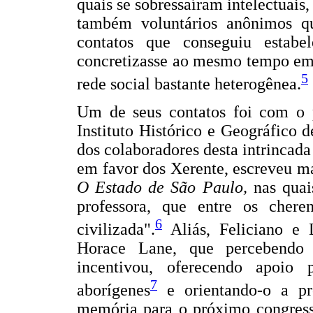
quais se sobressaíram intelectuais, 
também voluntários anônimos qu
contatos que conseguiu estabe
concretizasse ao mesmo tempo em 
5
rede social bastante heterogênea.
Um de seus contatos foi com o pr
Instituto Histórico e Geográfico 
dos colaboradores desta intrinca
em favor dos Xerente, escreveu m
O Estado de São Paulo,
nas quai
professora, que entre os chere
6
civilizada".
Aliás, Feliciano e
Horace Lane, que percebendo 
incentivou, oferecendo apoio 
7
aborígenes
e orientando-o a pr
memória para o próximo congress