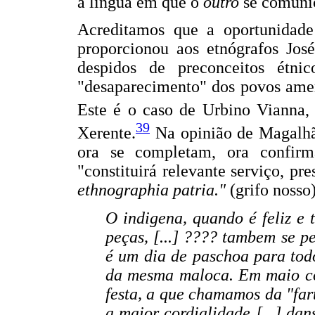
a língua em que o
outro
se comuni
Acreditamos que a oportunidad
proporcionou aos etnógrafos Jos
despidos de preconceitos étnic
"desaparecimento" dos povos amer
Este é o caso de Urbino Vianna,
39
Xerente.
Na opinião de Magalhãe
ora se completam, ora confir
"constituirá relevante serviço, pre
ethnographia patria."
(grifo nosso
O indigena, quando é feliz e 
peças, [...] ???? tambem se pe
é um dia de paschoa para tod
da mesma maloca. Em maio com
festa, a que chamamos da "fart
a maior cordialidade [...] dans