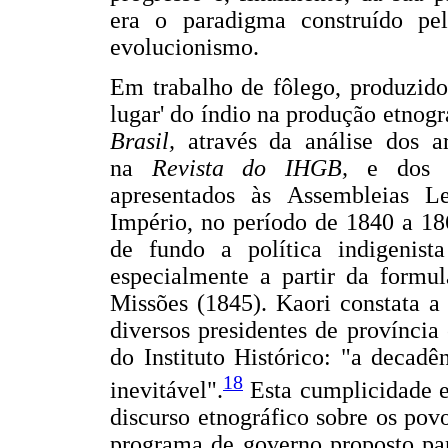
era o paradigma construído pe
evolucionismo.
Em trabalho de fôlego, produzid
lugar' do índio na produção etnogr
Brasil,
através da análise dos ar
na
Revista do IHGB,
e dos Re
apresentados às Assembleias Le
Império, no período de 1840 a 18
de fundo a política indigenista
especialmente a partir da form
Missões (1845). Kaori constata a 
diversos presidentes de província 
do Instituto Histórico: "a decad
18
inevitável".
Esta cumplicidade e
discurso etnográfico sobre os pov
programa de governo proposto para