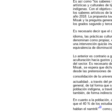
Es así como "los saberes y
artísticas y culturales de
indígenas. Con el objetivo
los saberes artísticos de l
año 2018. La propuesta tuvo
Misak y la pregunta genera
los grados segundo y terce
Es necesario decir que el c
idioma, las prácticas cultu
denominan como propias; en
una intervención quizás inv
equivalencia de disminució
Lo anterior es contrario a
aculturación hacia gustos 
del sector. Es necesario d
Misak, se espera que dicha
desde las pretensiones de l
consolidación de la univer
actualidad-, a través del p
general, de tal forma que s
población indígena, a trav
también, de forma indirecta
En cuanto a la población, a
que el 40
%
de los estudia
20
hablan el namtrik"
como pa