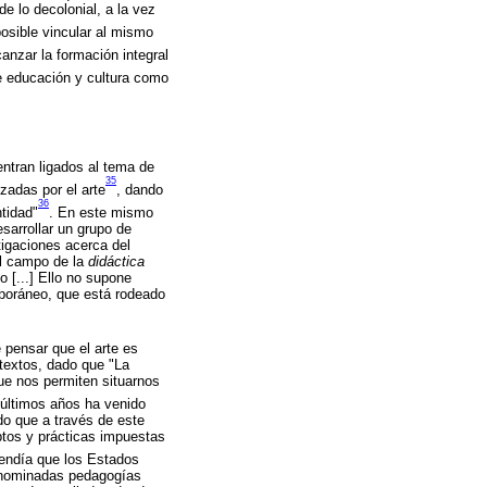
e lo decolonial, a la vez
 posible vincular al mismo
canzar la formación integral
re educación y cultura como
entran ligados al tema de
35
izadas por el arte
, dando
36
tidad"
. En este mismo
esarrollar un grupo de
stigaciones acerca del
el campo de la
didáctica
o [...] Ello no supone
mporáneo, que está rodeado
e pensar que el arte es
ntextos, dado que "La
que nos permiten situarnos
 últimos años ha venido
o que a través de este
ptos y prácticas impuestas
tendía que los Estados
 denominadas pedagogías