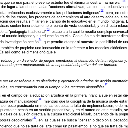
21
ua que se usó para el presente estudio fue el idioma ancestral, namui wam
.
ó dar lugar a las denominadas "acciones afirmativas, las políticas educativas 
22
 estar enfocadas exclusivamente a las poblaciones indígenas"
, pero, en est
oría de los casos, los procesos de acercamiento al arte desarrollados en la 
ación que resulta similar en el campo de lo educativo en el mundo indígena.
cticas suelen tener solamente el punto de vista occidental, y en directa rela
23
de la "pedagogía tradicional"
, escuela a la cual le resulta complejo universa
r al mundo indígena y su educación en ella. Con el ánimo de transformar dich
24
da investigación-acción
, que permita otorgar al maestro la posibilidad de u
también de propiciar una innovación en lo referente a los modelos didácticos
 Es así como se dimensionó que el
 teórico y un diseñador de juegos orientados al desarrollo de la inteligencia y
el mundo para mejoramiento de la capacidad adaptativa del ser humano.
 ser un enseñante a un diseñador y ejecutor de criterios de acción orientados
27
eales, en concordancia con el tiempo y los recursos disponibles
.
 en el campo de la educación artística en la primera infancia suelen estar d
28
natura de manualidades"
, mientras que la disciplina de la música suele esta
e ser poco practicada en muchas escuelas a falta de implementación, o de m
 expuesto se pensó en un sentido propositivo, y en el marco de este estudio, s
cales de alusión directa a la cultura tradicional Misak, partiendo de la prop
29
ogías decoloniales"
, en las cuales se busca "pensar lo decolonial pedagó
endiendo que no se trata del arte como un pasatiempo, sino que se trata de 