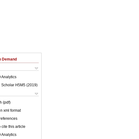
on Demand
 Analytics
 Scholar H5M5 (
2019
)
h (pdf)
 in xml format
 references
cite this article
 Analytics