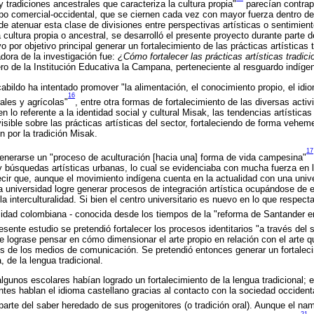
 tradiciones ancestrales que caracteriza la cultura propia"
parecían contrap
 tipo comercial-occidental, que se ciernen cada vez con mayor fuerza dentro 
 de atenuar esta clase de divisiones entre perspectivas artísticas o sentimien
a cultura propia o ancestral, se desarrolló el presente proyecto durante parte d
 por objetivo principal generar un fortalecimiento de las prácticas artísticas 
dora de la investigación fue:
¿Cómo fortalecer las prácticas artísticas tradici
ro de la Institución Educativa la Campana, perteneciente al resguardo indí
abildo ha intentado promover "la alimentación, el conocimiento propio, el idioma
16
rales y agrícolas"
, entre otra formas de fortalecimiento de las diversas acti
 lo referente a la identidad social y cultural Misak, las tendencias artístic
isible sobre las prácticas artísticas del sector, fortaleciendo de forma vehem
n por la tradición Misak.
17
 generarse un "proceso de aculturación [hacia una] forma de vida campesina"
y búsquedas artísticas urbanas, lo cual se evidenciaba con mucha fuerza en l
ecir que, aunque el movimiento indígena cuenta en la actualidad con una univ
 universidad logre generar procesos de integración artística ocupándose de 
a interculturalidad. Si bien el centro universitario es nuevo en lo que respect
sidad colombiana - conocida desde los tiempos de la "reforma de Santander 
resente estudio se pretendió fortalecer los procesos identitarios "a través del 
e lograse pensar en cómo dimensionar el arte propio en relación con el arte q
és de los medios de comunicación. Se pretendió entonces generar un fortaleci
, de la lengua tradicional.
lgunos escolares habían logrado un fortalecimiento de la lengua tradicional; e
ntes hablan el idioma castellano gracias al contacto con la sociedad occident
rte del saber heredado de sus progenitores (o tradición oral). Aunque el na