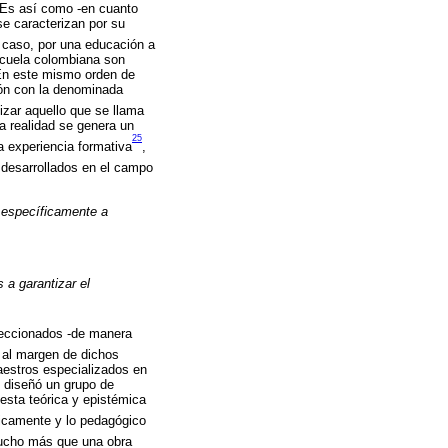
 Es así como -en cuanto
se caracterizan por su
e caso, por una educación a
escuela colombiana son
 En este mismo orden de
ción con la denominada
lizar aquello que se llama
a realidad se genera un
25
na experiencia formativa
,
 desarrollados en el campo
, específicamente a
 a garantizar el
ireccionados -de manera
r al margen de dichos
aestros especializados en
e diseñó un grupo de
uesta teórica y epistémica
gicamente y lo pedagógico
mucho más que una obra