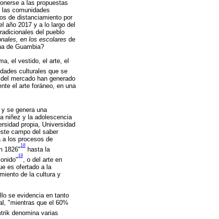
onerse a las propuestas
de las comunidades
tos de distanciamiento por
el año 2017 y a lo largo del
tradicionales del pueblo
onales, en los escolares
de
gena de Guambia?
, el vestido, el arte, el
vidades culturales que se
as del mercado han generado
ente el arte foráneo, en una
y se genera una
a niñez y la adolescencia
ersidad propia, Universidad
este campo del saber
a a los procesos de
18
en 1826"
hasta la
19
sonido"
, o del arte en
ue es ofertado a la
miento de la cultura y
llo se evidencia en tanto
al, "mientras que el 60%
mtrik denomina varias