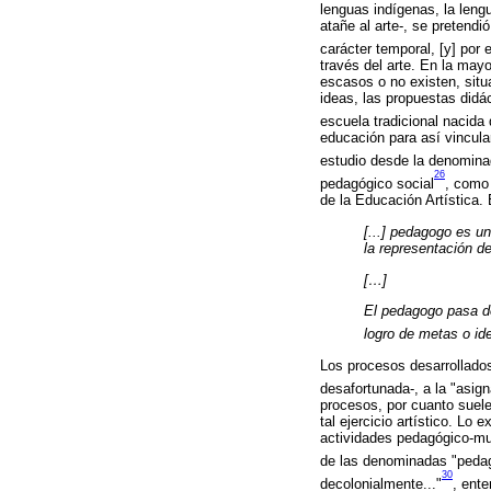
lenguas indígenas, la leng
atañe al arte-, se pretendi
carácter temporal, [y] por
través del arte. En la may
escasos o no existen, situ
ideas, las propuestas didá
escuela tradicional nacida 
educación para así vincula
estudio desde la denomina
26
pedagógico social
, como 
de la Educación Artística.
[...] pedagogo es un
la representación d
[…]
El pedagogo pasa de
logro de metas o id
Los procesos desarrollados
desafortunada-, a la "asig
procesos, por cuanto suel
tal ejercicio artístico. Lo
actividades pedagógico-musi
de las denominadas "pedag
30
decolonialmente..."
, ent