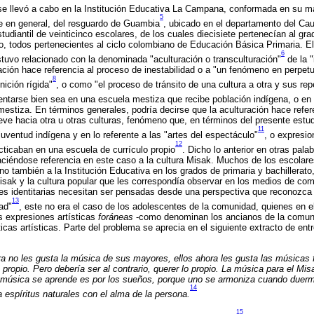
se llevó a cabo en la Institución Educativa La Campana, conformada en su m
5
e en general, del resguardo de Guambia
, ubicado en el departamento del Cau
tudiantil de veinticinco escolares, de los cuales diecisiete pertenecían al gr
ro, todos pertenecientes al ciclo colombiano de Educación Básica Primaria. E
6
stuvo relacionado con la denominada "aculturación o transculturación"
de la "
ación hace referencia al proceso de inestabilidad o a "un fenómeno en perpet
8
nición rígida"
, o como "el proceso de tránsito de una cultura a otra y sus re
ntarse bien sea en una escuela mestiza que recibe población indígena, o en
estiza. En términos generales, podría decirse que la aculturación hace refer
eve hacia otra u otras culturas, fenómeno que, en términos del presente estu
11
uventud indígena y en lo referente a las "artes del espectáculo"
, o expresio
12
ticaban en una escuela de currículo propio
. Dicho lo anterior en otras pala
 haciéndose referencia en este caso a la cultura Misak. Muchos de los escolar
o también a la Institución Educativa en los grados de primaria y bachillerato
isak y la cultura popular que les correspondía observar en los medios de co
nes identitarias necesitan ser pensadas desde una perspectiva que reconozca
13
ad"
, este no era el caso de los adolescentes de la comunidad, quienes en e
 expresiones artísticas
foráneas
-como denominan los ancianos de la comunid
icas artísticas. Parte del problema se aprecia en el siguiente extracto de ent
a no les gusta la música de sus mayores, ellos ahora les gusta las músicas
o propio. Pero debería ser al contrario, querer lo propio. La música para el Mis
 música se aprende es por los sueños, porque uno se armoniza cuando duerm
14
 espíritus naturales con el alma de la persona.
15