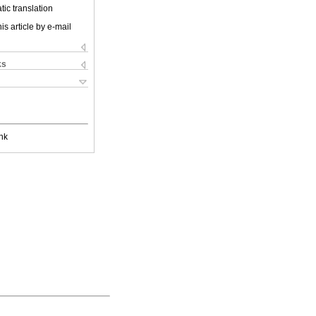
ic translation
is article by e-mail
ks
nk