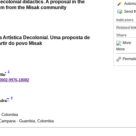
ecolonial didactics. A proposal in the
Automat
oom from the Misak community
Send th
Indicators
Related lin
Share
 Artística Decolonial. Uma proposta de
artir do povo Misak
More
More
Permali
2
*
tta
-0002-9976-18082
4
**
ndra
, Colombia
a Campana - Guambia, Colombia