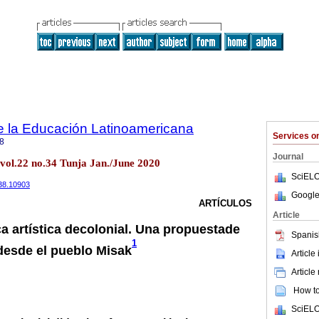
de la Educación Latinoamericana
Services 
8
Journal
 vol.22 no.34 Tunja Jan./June 2020
SciELO
238.10903
Google
ARTÍCULOS
Article
a artística decolonial. Una propuestade
Spanis
1
 desde el pueblo Misak
Article
Article
How to 
SciELO