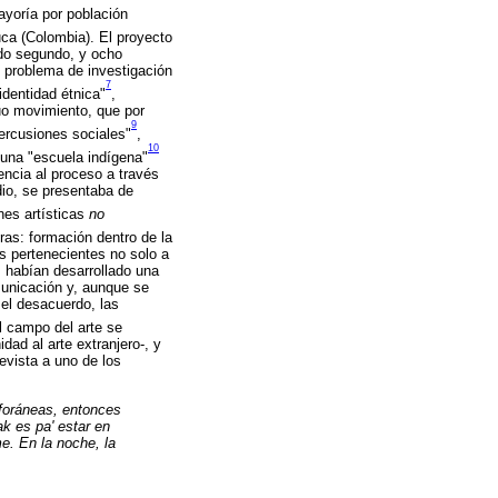
ayoría por población
ca (Colombia). El proyecto
ado segundo, y ocho
l problema de investigación
7
identidad étnica"
,
uo movimiento, que por
9
percusiones sociales"
,
10
 una "escuela indígena"
encia al proceso a través
dio, se presentaba de
nes artísticas
no
bras: formación dentro de la
es pertenecientes no solo a
, habían desarrollado una
municación y, aunque se
 el desacuerdo, las
l campo del arte se
ad al arte extranjero-, y
revista a uno de los
 foráneas, entonces
ak es pa' estar en
e. En la noche, la