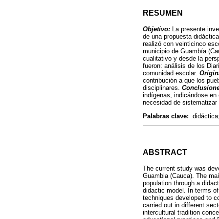
RESUMEN
Objetivo:
La presente inve
de una propuesta didáctica
realizó con veinticinco es
municipio de Guambía (Ca
cualitativo y desde la pers
fueron: análisis de los Dia
comunidad escolar.
Origin
contribución a que los pu
disciplinares.
Conclusion
indígenas, indicándose en 
necesidad de sistematizar 
Palabras clave:
didáctica
ABSTRACT
The current study was deve
Guambia (Cauca). The main 
population through a didact
didactic model. In terms of
techniques developed to col
carried out in different se
intercultural tradition con