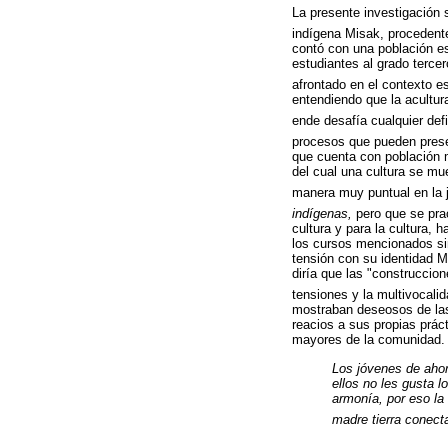
La presente investigación 
indígena Misak, procedent
contó con una población es
estudiantes al grado terce
afrontado en el contexto e
entendiendo que la acultur
ende desafía cualquier defi
procesos que pueden prese
que cuenta con población m
del cual una cultura se mu
manera muy puntual en la j
indígenas,
pero que se prac
cultura y para la cultura,
los cursos mencionados sin
tensión con su identidad M
diría que las "construccio
tensiones y la multivocalid
mostraban deseosos de las
reacios a sus propias práct
mayores de la comunidad.
Los jóvenes de ahor
ellos no les gusta l
armonía, por eso la
madre tierra conecta