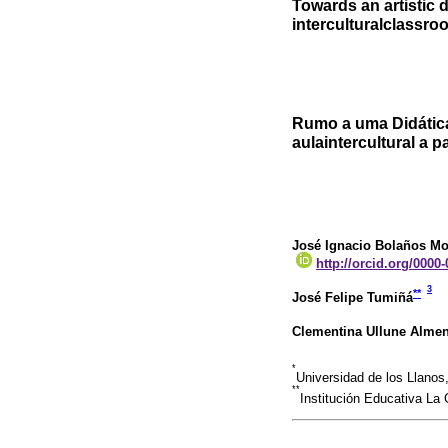
Towards an artistic d
interculturalclassr
Rumo a uma Didática
aulaintercultural a p
José Ignacio Bolaños Mo
http://orcid.org/0000
3
**
José Felipe Tumiñá
Clementina Ullune Alme
*
Universidad de los Llanos
**
Institución Educativa L