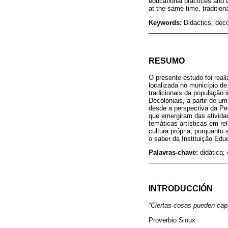
educational practices and D
at the same time, tradition
Keywords:
Didactics; deco
RESUMO
O presente estudo foi rea
localizada no município de
tradicionais da população
Decoloniais, a partir de 
desde a perspectiva da Pe
que emergiram das ativida
temáticas artísticas em re
cultura própria, porquanto
o saber da Instituição Edu
Palavras-chave:
didática;
INTRODUCCIÓN
“Ciertas cosas pueden capt
Proverbio Sioux