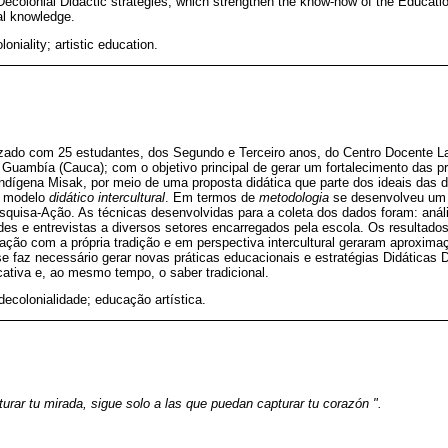
ecolonial Didactic strategies, which strengthen the know-how of the Education
al knowledge.
loniality; artistic education.
lizado com 25 estudantes, dos Segundo e Terceiro anos, do Centro Docente L
 Guambía (Cauca); com o objetivo principal de gerar um fortalecimento das prá
 indígena Misak, por meio de uma proposta didática que parte dos ideais da
um modelo
didático intercultural
. Em termos de
metodologia
se desenvolveu um e
squisa-Ação. As técnicas desenvolvidas para a coleta dos dados foram: aná
des e entrevistas a diversos setores encarregados pela escola. Os resultado
lação com a própria tradição e em perspectiva intercultural geraram aproxima
 se faz necessário gerar novas práticas educacionais e estratégias Didáticas 
cativa e, ao mesmo tempo, o saber tradicional.
 decolonialidade; educação artística.
urar tu mirada, sigue solo a las que puedan capturar tu corazón ".