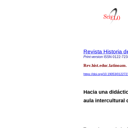
Revista Historia 
Print version
ISSN
0122-723
Rev.hist.educ.latinoam.
https://doi.org/10.19053/01227
Hacia una didáctic
aula intercultural