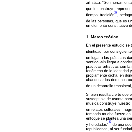
artística. "Son herramienta
que lo construye, represe
32
tiempo: tradición
, pedago
de las personas, que es un
un elemento constitutivo de
1. Marco teórico
En el presente estudio se 
identidad; por consiguiente
un lugar a las prácticas d
sentido -sin llegar a conde
prácticas artísticas con la
fenómeno de la identidad 
propiamente dicha, en donde
abandonar los derechos cul
de un desarrollo transloca
Si bien resulta cierto que 
susceptible de usarse para
música construye nuestro s
en relatos culturales imagi
tomando mucha fuerza en 
enfoque se plantea una ser
39
y heredadas"
de una soci
republicanos, al ser funda