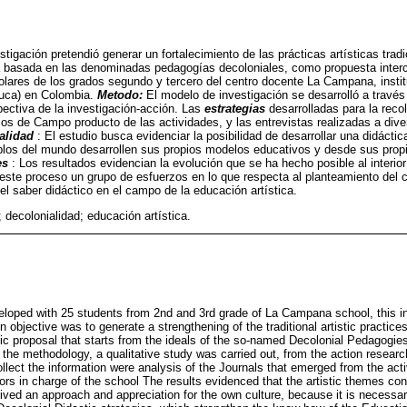
stigación pretendió generar un fortalecimiento de las prácticas artísticas trad
 basada en las denominadas pedagogías decoloniales, como propuesta intercu
colares de los grados segundo y tercero del centro docente La Campana, instit
uca) en Colombia.
Metodo:
El modelo de investigación se desarrolló a través
pectiva de la investigación-acción. Las
estrategias
desarrolladas para la reco
rios de Campo producto de las actividades, y las entrevistas realizadas a div
alidad
: El estudio busca evidenciar la posibilidad de desarrollar una didáctica
eblos del mundo desarrollen sus propios modelos educativos y desde sus prop
es
: Los resultados evidencian la evolución que se ha hecho posible al interio
este proceso un grupo de esfuerzos en lo que respecta al planteamiento del có
el saber didáctico en el campo de la educación artística.
; decolonialidad; educación artística.
loped with 25 students from 2nd and 3rd grade of La Campana school, this inst
objective was to generate a strengthening of the traditional artistic practice
ic proposal that starts from the ideals of the so-named Decolonial Pedagogies
 the methodology, a qualitative study was carried out, from the action resear
lect the information were analysis of the Journals that emerged from the acti
ctors in charge of the school The results evidenced that the artistic themes co
ceived an approach and appreciation for the own culture, because it is necessa