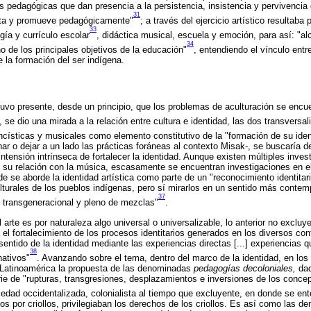
s pedagógicas que dan presencia a la persistencia, insistencia y pervivencia d
31
nta y promueve pedagógicamente"
; a través del ejercicio artístico resultaba
33
gía y currículo escolar
, didáctica musical, escuela y emoción, para así: "al
34
o de los principales objetivos de la educación"
, entendiendo el vínculo ent
 la formación del ser indígena.
tuvo presente, desde un principio, que los problemas de aculturación se encu
, se dio una mirada a la relación entre cultura e identidad, las dos transversal
ancísticas y musicales como elemento constitutivo de la "formación de su iden
nar o dejar a un lado las prácticas foráneas al contexto Misak-, se buscaría d
 intensión intrínseca de fortalecer la identidad. Aunque existen múltiples inve
y su relación con la música, escasamente se encuentran investigaciones en 
 se aborde la identidad artística como parte de un "reconocimiento identitari
turales de los pueblos indígenas, pero sí mirarlos en un sentido más conte
37
l, transgeneracional y pleno de mezclas"
.
el arte es por naturaleza algo universal o universalizable, lo anterior no excluy
 el fortalecimiento de los procesos identitarios generados en los diversos co
entido de la identidad mediante las experiencias directas [...] experiencias 
38
nativos"
. Avanzando sobre el tema, dentro del marco de la identidad, en los
Latinoamérica la propuesta de las denominadas
pedagogías decoloniales,
dad
ie de "rupturas, transgresiones, desplazamientos e inversiones de los conce
edad occidentalizada, colonialista al tiempo que excluyente, en donde se en
dos por criollos, privilegiaban los derechos de los criollos. Es así como las