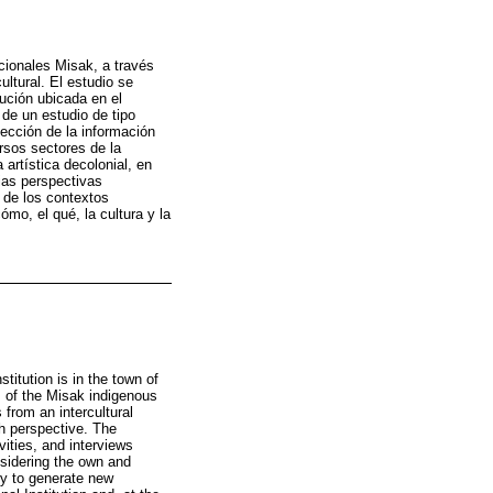
icionales Misak, a través
ltural. El estudio se
ución ubicada en el
 de un estudio de tipo
lección de la información
ersos sectores de la
 artística decolonial, en
ias perspectivas
r de los contextos
mo, el qué, la cultura y la
itution is in the town of
s of the Misak indigenous
 from an intercultural
ch perspective. The
vities, and interviews
nsidering the own and
ry to generate new