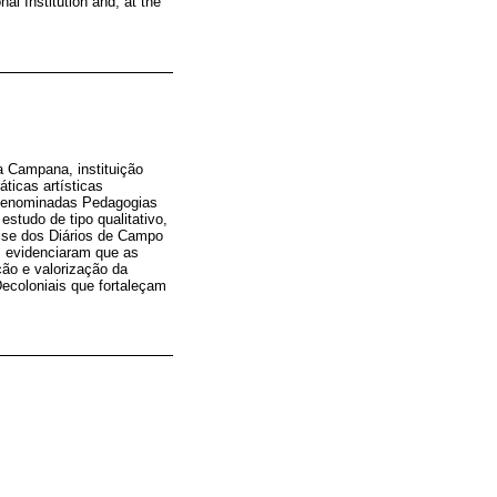
al Institution and, at the
a Campana, instituição
ticas artísticas
s denominadas Pedagogias
studo de tipo qualitativo,
lise dos Diários de Campo
s evidenciaram que as
ção e valorização da
Decoloniais que fortaleçam