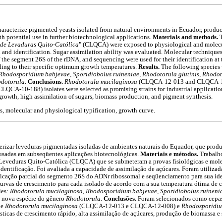
haracterize pigmented yeasts isolated from natural environments in Ecuador, produ
th potential use in further biotechnological applications.
Materials and methods.
T
de Levaduras Quito-Católica
" (CLQCA) were exposed to physiological and molecula
on and identification. Sugar assimilation ability was evaluated. Molecular techniqu
f the segment 26S of the rDNA, and sequencing were used for their identification at 
rding to their specific optimum growth temperatures.
Results.
The following species 
hodosporidium babjevae, Sporidiobolus ruineniae, Rhodotorula glutinis, Rhodot
dotorula
.
Conclusions.
Rhodotorula mucilaginosa
(CLQCA-12-013 and CLQCA-1
LQCA-10-188) isolates were selected as promising strains for industrial applicati
 growth, high assimilation of sugars, biomass production, and pigment synthesis.
s, molecular and physiological typification, growth curve.
cterizar leveduras pigmentadas isoladas de ambientes naturais do Equador, que prod
 usadas em subseqüentes aplicações biotecnológicas.
Materiais e métodos.
Trabalho
eveduras Quito-Católica (CLQCA) que se submeteram a provas fisiológicas e mole
 identificação. Foi avaliada a capacidade de assimilação de açúcares. Foram utilizad
ação parcial do segmento 26S do ADNr ribossomal e seqüenciamento para sua ide
curvas de crescimento para cada isolado de acordo com a sua temperatura ótima de 
ies:
Rhodotorula mucilaginosa, Rhodosporidium babjevae, Sporidiobolus ruineniae
 nova espécie do gênero
Rhodotorula.
Conclusões.
Foram selecionados como cepas 
de
Rhodotorula mucilaginosa
(CLQCA-12-013 e CLQCA-12-008) e
Rhodosporidiu
ísticas de crescimento rápido, alta assimilação de açúcares, produção de biomassa e