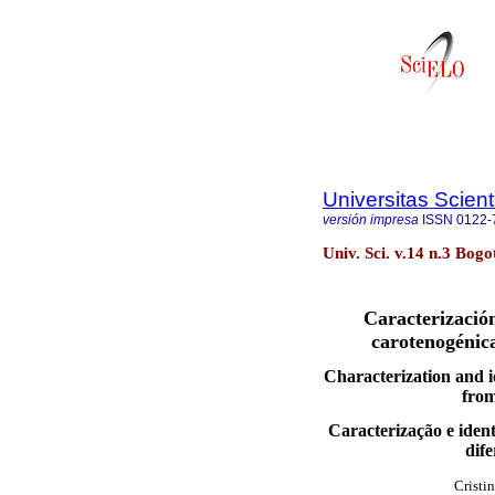
Universitas Scien
versión impresa
ISSN
0122-
Univ. Sci. v.14 n.3 Bogo
Caracterización
carotenogénica
Characterization and id
from
Caracterização e ident
dif
Cristi