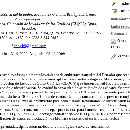
Traduc
Enviar 
Católica del Ecuador, Escuela de Ciencias Biológicas, Centro
Neotropical para
Indicadore
masa, Colección de Levaduras Quito-Católica (CLQCA), Quito,
Links rela
Ecuador.
ca, Casilla Postal 17-01-2184, Quito, Ecuador. Tel.: 1593 2 299
Compartir
1700, ext. 1175; fax 1593 2 299 1687
Otros
*
cris.gb9@gmail.com
Otros
bido: 13-10-2009; Aceptado: 03-12-2009
Permali
cterizar levaduras pigmentadas aisladas de ambientes naturales del Ecuador que sea
y puedan ser utilizadas en posteriores aplicaciones biotecnológicas.
Materiales y mé
Colección de Levaduras Quito-Católica (CLQCA) que fueron sometidos a pruebas fi
ficación e identificación. Se evaluó la capacidad de asimilación de azúcares. Se emp
CR, amplificación parcial del segmento 26S del ADNr y secuenciamiento para iden
los aislados a 20, 30 y 37°C para determinar la temperatura en la que presenten mej
minadas las curvas de crecimiento para cada aislado.
Resultados.
Se identificaron l
m babjevae, Sporidiobolus ruineniae, Rhodotorula glutinis, Rhodotorula slooffi
siones.
Se seleccionaron como cepas promisorias para futuros usos industriales los 
3 y CLQCA-12-008) y
Rhodosporidium babjevae
(CLQCA-10-188), por presentar c
milación de azúcares, producción de biomasa e intensidad en la pigmentación.
igmentadas, tipificación molecular y fisiológica, curva de crecimiento.