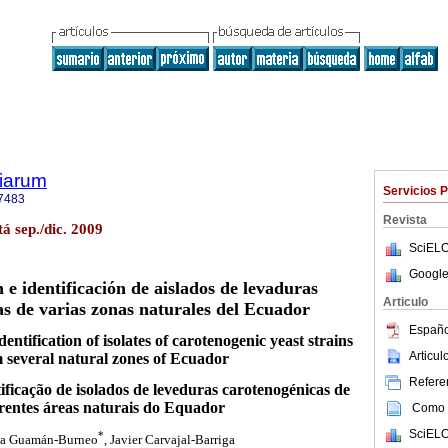
tiarum
Servicios 
7483
Revista
tá sep./dic. 2009
SciELO
Google
 e identificación de aislados de levaduras
Articulo
s de varias zonas naturales del Ecuador
Españo
entification of isolates of carotenogenic yeast strains
Articu
 several natural zones of Ecuador
Referen
ificação de isolados de leveduras carotenogénicas de
erentes áreas naturais do Equador
Como c
SciELO
*
na Guamán-Burneo
, Javier Carvajal-Barriga