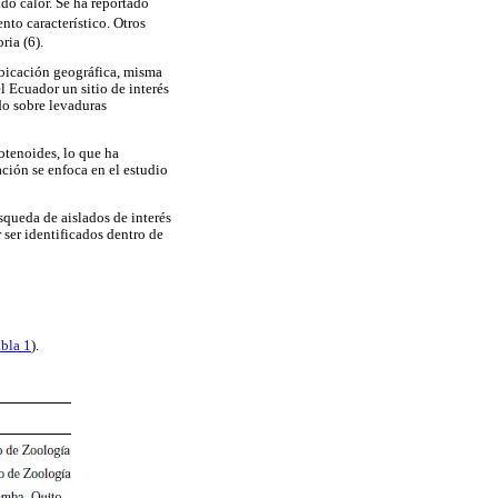
ndo calor. Se ha reportado
nto característico. Otros
ria (6).
ubicación geográfica, misma
l Ecuador un sitio de interés
do sobre levaduras
otenoides, lo que ha
ación se enfoca en el estudio
úsqueda de aislados de interés
 ser identificados dentro de
bla 1
).