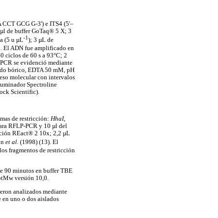
A CCT GCG G-3') e ITS4 (5'–
µl de buffer GoTaq® 5 X; 3
-1
a (5 u µL
); 3 µL de
. El ADN fue amplificado en
 ciclos de 60 s a 93°C; 2
e PCR se evidenció mediante
ácido bórico, EDTA 50 mM, pH
peso molecular con intervalos
luminador Spectroline
ock Scientific).
imas de restricción:
HhaI,
para RFLP-PCR y 10 µl del
cción REact® 2 10x; 2,2 µL
ón
et al
. (1998) (13). El
los fragmentos de restricción
nte 90 minutos en buffer TBE
ptMw versión 10,0.
fueron analizados mediante
 en uno o dos aislados