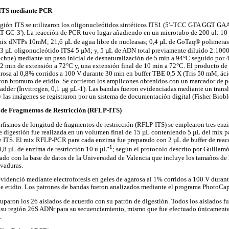
 ITS mediante PCR
 región ITS se utilizaron los oligonucleótidos sintéticos ITS1 (5'–TCC GTA GGT GA
-3'). La reacción de PCR tuvo lugar añadiendo en un microtubo de 200 ul: 10 
x dNTPs 10mM; 21,6 µL de agua libre de nucleasas; 0,4 µL de GoTaq® polimeras
3 µL oligonucleótido ITS4 5 µM; y, 5 µL de ADN total previamente diluido 2:1000
hne) mediante un paso inicial de desnaturalización de 5 min a 94°C seguido por 40
 2 min de extensión a 72°C y, una extensión final de 10 min a 72°C. El producto d
garosa al 0,8% corridos a 100 V durante 30 min en buffer TBE 0,5 X (Tris 50 mM, 
 con bromuro de etidio. Se corrieron los amplicones obtenidos con un marcador de 
der (Invitrogen, 0,1 µg µL-1). Las bandas fueron evidenciadas mediante un trans
y las imágenes se registraron por un sistema de documentación digital (Fisher Biobl
 de Fragmentos de Restricción (RFLP-ITS)
morfismos de longitud de fragmentos de restricción (RFLP-ITS) se emplearon tres enz
de digestión fue realizada en un volumen final de 15 µL conteniendo 5 µL del mix 
e ITS. El mix RFLP-PCR para cada enzima fue preparado con 2 µL de buffer de rea
-1
0,8 µL de enzima de restricción 10 u µL
; según el protocolo descrito por Guillam
do con la base de datos de la Universidad de Valencia que incluye los tamaños de 
evaduras.
evidenció mediante electroforesis en geles de agarosa al 1% corridos a 100 V dura
de etidio. Los patrones de bandas fueron analizados mediante el programa PhotoCa
gruparon los 26 aislados de acuerdo con su patrón de digestión. Todos los aislados 
u región 26S ADNr para su secuenciamiento, mismo que fue efectuado únicamente
.