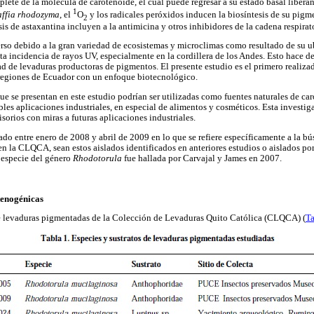
iplete de la molécula de carotenoide, el cual puede regresar a su estado basal libera
1
ffia rhodozyma
, el
O
y los radicales peróxidos inducen la biosíntesis de su pigme
2
sis de astaxantina incluyen a la antimicina y otros inhibidores de la cadena respirato
rso debido a la gran variedad de ecosistemas y microclimas como resultado de su 
a incidencia de rayos UV, especialmente en la cordillera de los Andes. Esto hace de
ad de levaduras productoras de pigmentos. El presente estudio es el primero realiza
regiones de Ecuador con un enfoque biotecnológico.
e se presentan en este estudio podrían ser utilizadas como fuentes naturales de car
bles aplicaciones industriales, en especial de alimentos y cosméticos. Esta investig
sorios con miras a futuras aplicaciones industriales.
zado entre enero de 2008 y abril de 2009 en lo que se refiere específicamente a la b
n la CLQCA, sean estos aislados identificados en anteriores estudios o aislados por
 especie del género
Rhodotorula
fue hallada por Carvajal y James en 2007.
tenogénicas
de levaduras pigmentadas de la Colección de Levaduras Quito Católica (CLQCA) (
Ta