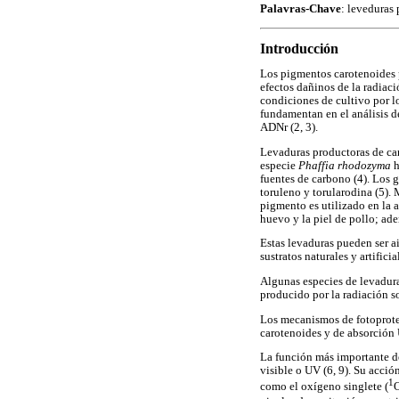
Palavras-Chave
: leveduras 
Introducción
Los pigmentos carotenoides p
efectos dañinos de la radiaci
condiciones de cultivo por l
fundamentan en el análisis d
ADNr (2, 3).
Levaduras productoras de ca
especie
Phaffia rhodozyma
h
fuentes de carbono (4). Los 
toruleno y torularodina (5).
pigmento es utilizado en la a
huevo y la piel de pollo; ad
Estas levaduras pueden ser a
sustratos naturales y artifi
Algunas especies de levadura
producido por la radiación so
Los mecanismos de fotoprote
carotenoides y de absorción 
La función más importante de
visible o UV (6, 9). Su acció
1
como el oxígeno singlete (