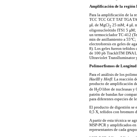
Amplificación de la región
Para la amplificación de la
TCC TCC GCT TAT TGA TAT GC
µL de MgCl
25 mM; 4 µL mi
2
oligonucleótido ITS1 5 µM; 
un termociclador TC-412 (Tec
min de anillamiento a 55°C;
electroforesis en geles de a
8). Los geles fueron teñidos
de 100 pb TrackltTM DNA Lad
Ultraviolet Translluminator 
Polimorfismos de Longitud
Para el análisis de los poli
HaeIII
y
HinfI
. La reacción 
producto de amplificación d
de H
O libre de nucleasas y 
2
patrón de bandas fue compara
para diferentes especies de l
El producto de digestión se 
0,5 X, teñidos con bromuro 
A partir de esta técnica se a
MSP-PCR y amplificados en s
representantes de cada grupo