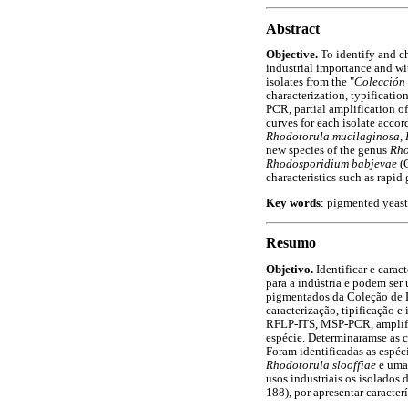
Abstract
Objective.
To identify and c
industrial importance and wi
isolates from the "
Colección 
characterization, typificati
PCR, partial amplification o
curves for each isolate acco
Rhodotorula mucilaginosa, R
new species of the genus
Rho
Rhodosporidium babjevae
(C
characteristics such as rapid
Key words
: pigmented yeast
Resumo
Objetivo.
Identificar e cara
para a indústria e podem ser
pigmentados da Coleção de L
caracterização, tipificação e
RFLP-ITS, MSP-PCR, amplific
espécie. Determinaramse as 
Foram identificadas as espéc
Rhodotorula slooffiae
e uma
usos industriais os isolados 
188), por apresentar caracter