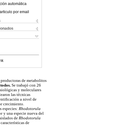
ción automática
articulo por email
s
cionados
nk
n productoras de metabolitos
todos.
Se trabajó con 26
siológicas y moleculares
learon las técnicas
tificación a nivel de
or crecimiento.
as especies:
Rhodotorula
ae
y una especie nueva del
aislados de
Rhodotorula
aracterísticas de