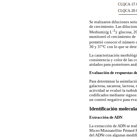
Se realizaron diluciones seri
de crecimiento. Las dilucio
-1
Medium) (g L
): glucosa, 2
monitoreó el crecimiento de 
permitió conocer el número 
30 y 37°C con lo que se dete
La caracterización morfológic
consistencia y color de las c
aislados para posteriores aná
Evaluación de respuestas d
Para determinar la asimilaci
galactosa, sacarosa, lactosa,
actividad se evaluó la turbid
codificados mediante signos: (
un control negativo para eva
Identificación molecul
Extracción de ADN
La extracción de ADN se real
Micro/Minisatellite Primed P
del ADNr con algunas modifi