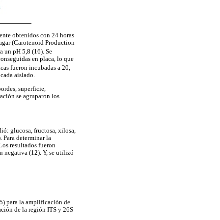
amente obtenidos con 24 horas
 agar (Carotenoid Production
 a un pH 5,8 (16). Se
conseguidas en placa, lo que
acas fueron incubadas a 20,
 cada aislado.
ordes, superficie,
zación se agruparon los
ó: glucosa, fructosa, xilosa,
. Para determinar la
 Los resultados fueron
 negativa (12). Y, se utilizó
5) para la amplificación de
ción de la región ITS y 26S