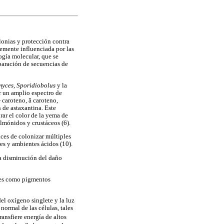
lonias y protección contra
temente influenciada por las
ogía molecular, que se
paración de secuencias de
yces, Sporidiobolus
y la
ar un amplio espectro de
 caroteno, ã caroteno,
 de astaxantina. Este
rar el color de la yema de
almónidos y crustáceos (6).
aces de colonizar múltiples
es y ambientes ácidos (10).
la disminución del daño
tes como pigmentos
el oxígeno singlete y la luz
normal de las células, tales
ransfiere energía de altos