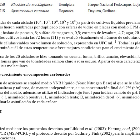
2
3
4
5
6
adas de cada aislado (10
, 10
, 10
, 10
y 10
) a partir de cultivos líquidos previ
nes fueron sembradas por duplicado con esferas de vidrio en placas con medio CPM
0; fosfato de potasio, 8; sulfato de magnesio, 0,5; extracto de levadura, 4,7; agar, 20
los cultivos hasta las 72 horas (11) y se evaluó visualmente el número de colonias 
-1
de células viables por volumen de solución, expresando en UFC mL
. Todas las pl
rminó cuál de estas temperaturas ofrece mejores condiciones para el crecimiento de
a de los 26 aislados se hizo tomando en cuenta: forma, brillo, tamaño, elevación, b
olonias que van de tonalidades salmón claro a rosa oscuro. A partir de esta caracteri
lisis moleculares.
e crecimiento en compuestos carbonados
ón de azúcares se empleó medio YNB líquido (Yeast Nitrogen Base) al que se le añadi
 maltosa y rafinosa, de manera independiente, a una concentración final del 2% (p/v)
ez del medio; además, se utilizó el indicador rojo fenol para indicar cambio de pH.
+), asimilación positiva; L, asimilación lenta; D, asimilación débil; (-), asimilación
luar la asimilación de cada azúcar.
ar
izó mediante los protocolos descritos por Libkind
et al
. (2003); Hartung
et al
, (200
CR (MSP-PCR); y el protocolo descrito por Guthrie y Fink (2002) para la amplifica
caciones.