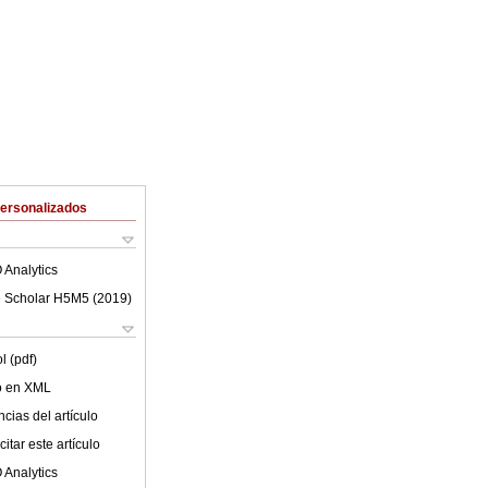
Personalizados
 Analytics
 Scholar H5M5 (
2019
)
l (pdf)
lo en XML
cias del artículo
itar este artículo
 Analytics