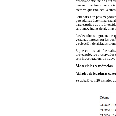
niveles de excitación a un tr
que en organismos como
Pha
factores que inducen la sínte
Ecuador es un país megadive
que además determina una alt
para estudios de biodiversid
carotenogéncias de algunas 
Las levaduras pigmentadas qu
generado interés por las posi
y selección de aislados promi
El presente trabajo fue reali
biotecnológico preservados e
esta investigación. La nueva
Materiales y métodos
Aislados de levaduras caro
Se trabajó con 26 aislados 