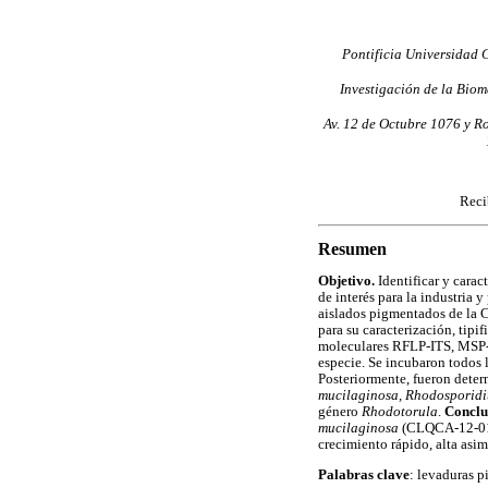
Pontificia Universidad 
Investigación de la Bio
Av. 12 de Octubre 1076 y Ro
Reci
Resumen
Objetivo.
Identificar y cara
de interés para la industria 
aislados pigmentados de la 
para su caracterización, tipi
moleculares RFLP-ITS, MSP-P
especie. Se incubaron todos 
Posteriormente, fueron deter
mucilaginosa, Rhodosporidiu
género
Rhodotorula
.
Conclu
mucilaginosa
(CLQCA-12-01
crecimiento rápido, alta asi
Palabras clave
: levaduras p