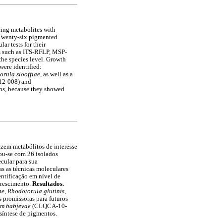
cing metabolites with
wenty-six pigmented
r tests for their
es such as ITS-RFLP, MSP-
the species level. Growth
were identified:
orula slooffiae
, as well as a
2-008) and
ons, because they showed
uzem metabólitos de interesse
u-se com 26 isolados
cular para sua
as as técnicas moleculares
ntificação em nível de
crescimento.
Resultados.
, Rhodotorula glutinis,
promissoras para futuros
m babjevae
(CLQCA-10-
 síntese de pigmentos.