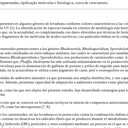
pigmentadas, tipificação molecular e fisiológica, curva de crescimento.
resentes en algunos géneros de levaduras confieren colores característicos a las co
ón UV (1). La identificación de especies basada en criterios de morfología está fuer
o que, en la actualidad, es complementada con datos obtenidos por técnicas de biol
e fragmentos de las moléculas de ácidos nucleicos, con particular énfasis en la com
rotenoides pertenecientes a los géneros
Rhodotorula, Rhodosporidium, Sporobolom
an sido estudiadas en otros trabajos similares, las cuales se caracterizan por asimil
géneros
Rhodosporidium y Sporidiobolus
, son productores de carotenoides como: â-
 Mientras que,
Phaffia rhodozyma
ha sido utilizada industrialmente en la producción
vicultura para la alimentación de gallinas de postura y pollos de engorde para mejo
emás, en la acuacultura se utiliza como pigmento de carne, piel o exoesqueleto en s
isladas de ambientes naturales ya que presentan una amplia distribución, y son cap
ciales. Además, presentan capacidad de adaptación a ambientes extremos como glaciar
s, como las que son objeto del presente estudio, han desarrollado estrategias para 
lar.
cción que se conocen en levaduras incluyen la síntesis de compuestos antioxidan
UV, como las micosporinas (7, 8).
 los carotenoides, en las levaduras es la protección contra la combinación dañina d
n consiste en desactivar los radicales libres que se producen durante el metabolismo 
O
), hidroxilo (OH-), peróxidos y otros oxidantes mediante un proceso en el que se t
2