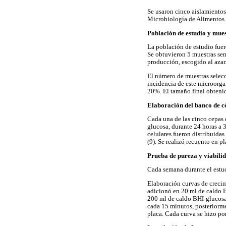
Se usaron cinco aislamiento
Microbiología de Alimentos d
Población de estudio y mue
La población de estudio fuer
Se obtuvieron 5 muestras sem
producción, escogido al azar
El número de muestras selecc
incidencia de este microorga
20%. El tamaño final obtenid
Elaboración del banco de c
Cada una de las cinco cepas
glucosa, durante 24 horas a 3
celulares fueron distribuidas
(9). Se realizó recuento en pl
Prueba de pureza y viabili
Cada semana durante el estud
Elaboración curvas de crecim
adicionó en 20 ml de caldo 
200 ml de caldo BHI-glucosa
cada 15 minutos, posteriormen
placa. Cada curva se hizo por