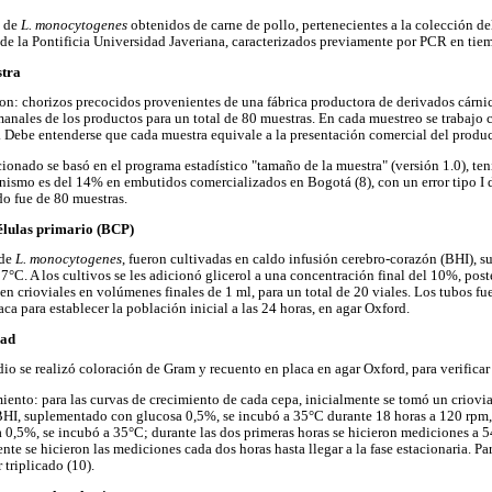
s de
L. monocytogenes
obtenidos de carne de pollo, pertenecientes a la colección de
e la Pontificia Universidad Javeriana, caracterizados previamente por PCR en tiemp
stra
on: chorizos precocidos provenientes de una fábrica productora de derivados cárnic
anales de los productos para un total de 80 muestras. En cada muestreo se trabajo
. Debe entenderse que cada muestra equivale a la presentación comercial del produc
ionado se basó en el programa estadístico "tamaño de la muestra" (versión 1.0), te
nismo es del 14% en embutidos comercializados en Bogotá (8), con un error tipo I d
o fue de 80 muestras.
élulas primario (BCP)
 de
L. monocytogenes
, fueron cultivadas en caldo infusión cerebro-corazón (BHI),
7°C. A los cultivos se les adicionó glicerol a una concentración final del 10%, pos
 en crioviales en volúmenes finales de 1 ml, para un total de 20 viales. Los tubos 
aca para establecer la población inicial a las 24 horas, en agar Oxford.
dad
io se realizó coloración de Gram y recuento en placa en agar Oxford, para verificar
iento: para las curvas de crecimiento de cada cepa, inicialmente se tomó un criovi
BHI, suplementado con glucosa 0,5%, se incubó a 35°C durante 18 horas a 120 rpm, 
 0,5%, se incubó a 35°C; durante las dos primeras horas se hicieron mediciones a 
te se hicieron las mediciones cada dos horas hasta llegar a la fase estacionaria. Pa
 triplicado (10).