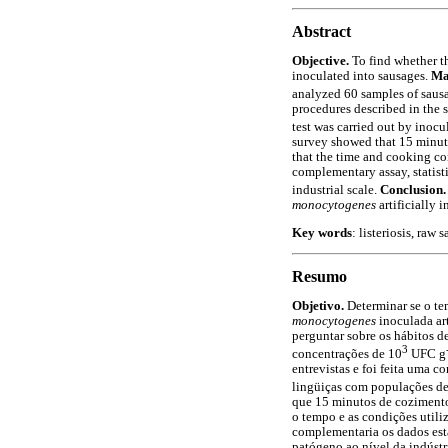
Abstract
Objective.
To find whether t
inoculated into sausages.
Ma
analyzed 60 samples of saus
procedures described in the 
test was carried out by inoc
survey showed that 15 minute
that the time and cooking con
complementary assay, statisti
industrial scale.
Conclusion.
monocytogenes
artificially 
Key words
: listeriosis, raw
Resumo
Objetivo.
Determinar se o te
monocytogenes
inoculada ar
perguntar sobre os hábitos d
3
concentrações de 10
UFC g
entrevistas e foi feita uma 
lingüiças com populações d
que 15 minutos de cozimento 
o tempo e as condições utili
complementaria os dados esta
patógeno ao nível da indústr