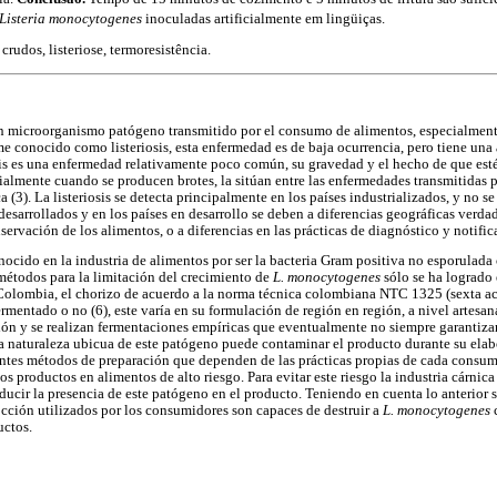
Listeria monocytogenes
inoculadas artificialmente em lingüiças.
crudos, listeriose, termoresistência.
n microorganismo patógeno transmitido por el consumo de alimentos, especialmente
e conocido como listeriosis, esta enfermedad es de baja ocurrencia, pero tiene una 
sis es una enfermedad relativamente poco común, su gravedad y el hecho de que est
cialmente cuando se producen brotes, la sitúan entre las enfermedades transmitidas
(3). La listeriosis se detecta principalmente en los países industrializados, y no se 
 desarrollados y en los países en desarrollo se deben a diferencias geográficas verda
ervación de los alimentos, o a diferencias en las prácticas de diagnóstico y notific
ocido en la industria de alimentos por ser la bacteria Gram positiva no esporulada
 métodos para la limitación del crecimiento de
L. monocytogenes
sólo se ha logrado e
 Colombia, el chorizo de acuerdo a la norma técnica colombiana NTC 1325 (sexta ac
rmentado o no (6), este varía en su formulación de región en región, a nivel artesan
ión y se realizan fermentaciones empíricas que eventualmente no siempre garantiza
la naturaleza ubicua de este patógeno puede contaminar el producto durante su elab
ntes métodos de preparación que dependen de las prácticas propias de cada consum
s productos en alimentos de alto riesgo. Para evitar este riesgo la industria cárnica
ucir la presencia de este patógeno en el producto. Teniendo en cuenta lo anterior se
cción utilizados por los consumidores son capaces de destruir a
L. monocytogenes
c
uctos.