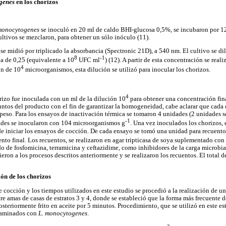
genes
en los chorizos
monocytogenes
se inoculó en 20 ml de caldo BHI-glucosa 0,5%, se incubaron por 12 
ltivos se mezclaron, para obtener un sólo inóculo (11).
se midió por triplicado la absorbancia (Spectronic 21D), a 540 nm. El cultivo se
8
-1
a de 0,25 (equivalente a 10
UFC ml
) (12). A partir de esta concentración se real
4
ón de 10
microorganismos, esta dilución se utilizó para inocular los chorizos.
4
izo fue inoculada con un ml de la dilución 10
para obtener una concentración fin
puntos del producto con el fin de garantizar la homogeneidad, cabe aclarar que cada
 peso. Para los ensayos de inactivación térmica se tomaron 4 unidades (2 unidades se
-1
dades se inocularon con 104 microorganismos g
. Una vez inoculados los chorizos,
de iniciar los ensayos de cocción. De cada ensayo se tomó una unidad para recuento 
nto final. Los recuentos, se realizaron en agar tripticasa de soya suplementado con
o de fosfomicina, terramicina y ceftazidime, como inhibidores de la carga microb
eron a los procesos descritos anteriormente y se realizaron los recuentos. El total d
ón de los chorizos
 cocción y los tiempos utilizados en este estudio se procedió a la realización de un
re amas de casas de estratos 3 y 4, donde se estableció que la forma más frecuente d
teriormente frito en aceite por 5 minutos. Procedimiento, que se utilizó en este es
ntaminados con
L. monocytogenes
.