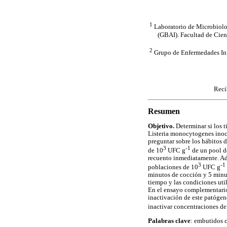
1
Laboratorio de Microbiolog
(GBAI). Facultad de Cienc
2
Grupo de Enfermedades Infe
Reci
Resumen
Objetivo.
Determinar si los t
Listeria monocytogenes inocu
preguntar sobre los hábitos 
3
-1
de 10
UFC g
de un pool d
recuento inmediatamente. Ad
3
-1
poblaciones de 10
UFC g
minutos de cocción y 5 minuto
tiempo y las condiciones uti
En el ensayo complementario 
inactivación de este patógeno
inactivar concentraciones de
Palabras clave
: embutidos c