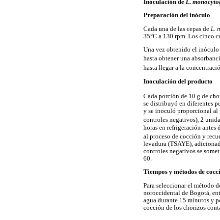
Inoculación de
L. monocyto
Preparación del inóculo
Cada una de las cepas de
L. 
35°C a 130 rpm. Los cinco cu
Una vez obtenido el inóculo 
hasta obtener una absorbanci
hasta llegar a la concentraci
Inoculación del producto
Cada porción de 10 g de chor
se distribuyó en diferentes 
y se inoculó proporcional al
controles negativos), 2 uni
horas en refrigeración antes 
al proceso de cocción y recue
levadura (TSAYE), adicionad
controles negativos se someti
60.
Tiempos y métodos de cocci
Para seleccionar el método de
noroccidental de Bogotá, ent
agua durante 15 minutos y pos
cocción de los chorizos co