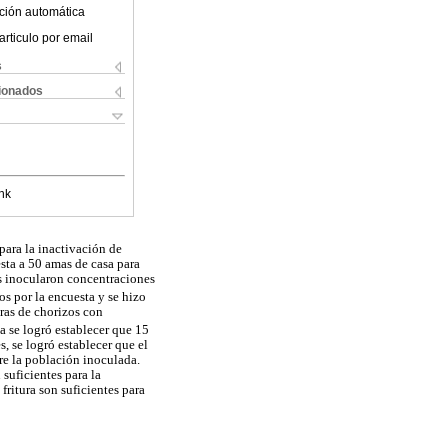
ción automática
articulo por email
s
cionados
nk
para la inactivación de
sta a 50 amas de casa para
es inocularon concentraciones
os por la encuesta y se hizo
ras de chorizos con
 se logró establecer que 15
, se logró establecer que el
re la población inoculada.
suficientes para la
ritura son suficientes para