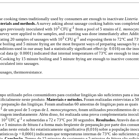
he cooking times traditionally used by consumers are enough to inactivate
Listeri
terials and methods.
A survey asking about sausage cooking habits was complete
3
-1
ages previously inoculated with 10
CFU g
from a pool of 5 strains of
L. monocyt
survey were applied to the samples, and counting was done immediately after. Addi
3
-1
ulating 20 samples of sausages with 10
CFU g
and exposing them to 72°C and 73°
 boiling and 5 minute frying are the most frequent ways of preparing sausages by
ditions used in our assay had a statistically significant effect (p: 0.016) on the ino
cal data (p: 0.0001) indicated that internal temperatures of 73°C are enough to ina
Cooking by 15 minute boiling and 5 minute frying are enough to inactive concentr
inoculated into sausages.
 sausages, thermoresistance.
mpo utilizado pelos consumidores para cozinhar lingüiças são suficientes para a in
tificialmente neste produto.
Materiais e métodos.
Foram realizadas entrevistas a 50
e preparação das lingüiças. Foram analisadas 60 amostras de lingüiças para as quai
-1
de um pool de 5 cepas de
L. monocytogenes
, foram utilizados procedimentos de 
contagem imediatamente. Além disso, foi realizada uma prova complementaria inocu
3
-1
e 10
UFC g
e submetidas a 72 e 73°C por 30 segundos.
Resultados.
Através das en
e 5 minutos de fritura é a forma mais freqüente de preparação por parte dos consum
zadas neste estudo foi estatisticamente significativa (0,016) sobre a população ino
tísticos (p = 0,0001) indicaram que temperaturas internas de 73°C são suficientes p
ia.
Conclusão.
Tempo de 15 minutos de cozimento e 5 minutos de fritura são suficie