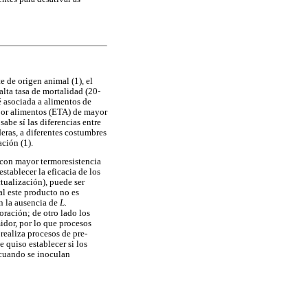
 de origen animal (1), el
alta tasa de mortalidad (20-
é asociada a alimentos de
 por alimentos (ETA) de mayor
sabe sí las diferencias entre
deras, a diferentes costumbres
ación (1).
 con mayor termoresistencia
stablecer la eficacia de los
tualización), puede ser
al este producto no es
n la ausencia de
L.
oración; de otro lado los
idor, por lo que procesos
 realiza procesos de pre-
 quiso establecer si los
uando se inoculan