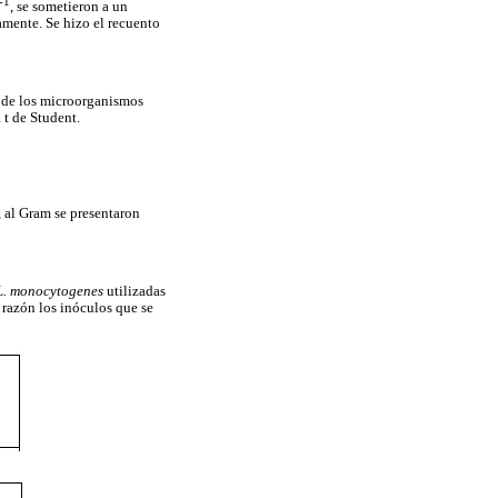
-1
, se sometieron a un
amente. Se hizo el recuento
% de los microorganismos
 t de Student.
 al Gram se presentaron
L. monocytogenes
utilizadas
l razón los inóculos que se