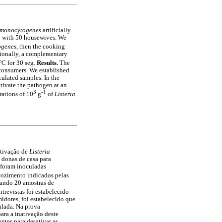
a monocytogenes
artificially
d with 50 housewives. We
ogenes
, then the cooking
tionally, a complementary
C for 30 seg.
Results.
The
 consumers. We established
culated samples. In the
ctivate the pathogen at an
3
-1
ations of 10
g
of
Listeria
ativação de
Listeria
 donas de casa para
s foram inoculadas
cozimento indicados pelas
lando 20 amostras de
trevistas foi estabelecido
idores, foi estabelecido que
culada. Na prova
ara a inativação deste
ntes para desativar as