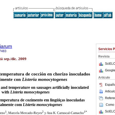
tiarum
Servicios 
7483
Revista
tá sep./dic. 2009
SciELO
Google
temperatura de cocción en chorizo inoculados
Articulo
almente con
Listeria monocytogenes
Españo
 and temperature on sausages artificially inoculated
Articu
with
Listeria monocytogenes
Referen
temperatura de cozimento em lingüiças inoculadas
cialmente com
Listeria monocytogenes
Como c
SciELO
1
2
1*
reno
, Marcela Mercado-Reyes
y Ana K. Carrascal-Camacho