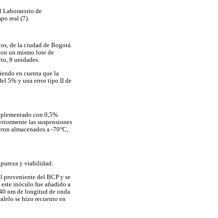
l Laboratorio de
o real (7).
os, de la ciudad de Bogotá.
 con un mismo lote de
to, 8 unidades.
niendo en cuenta que la
el 5% y una error tipo II de
 suplementado con 0,5%
teriormente las suspensiones
fueron almacenados a -70°C,
 pureza y viabilidad.
al proveniente del BCP y se
este inóculo fue añadido a
540 nm de longitud de onda
ralelo se hizo recuento en