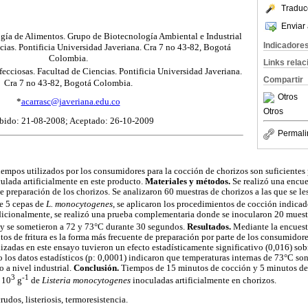
Traduc
Enviar 
ía de Alimentos. Grupo de Biotecnología Ambiental e Industrial
Indicadore
ias. Pontificia Universidad Javeriana. Cra 7 no 43-82, Bogotá
Colombia.
Links rela
cciosas. Facultad de Ciencias. Pontificia Universidad Javeriana.
Compartir
Cra 7 no 43-82, Bogotá Colombia.
Otros
*
acarrasc@javeriana.edu.co
Otros
bido: 21-08-2008; Aceptado: 26-10-2009
Permali
iempos utilizados por los consumidores para la cocción de chorizos son suficientes 
lada artificialmente en este producto.
Materiales y métodos.
Se realizó una encue
de preparación de los chorizos. Se analizaron 60 muestras de chorizos a las que se l
e 5 cepas de
L. monocytogenes
, se aplicaron los procedimientos de cocción indicad
icionalmente, se realizó una prueba complementaria donde se inocularon 20 muest
y se sometieron a 72 y 73°C durante 30 segundos.
Resultados.
Mediante la encuesta
s de fritura es la forma más frecuente de preparación por parte de los consumidores
lizadas en este ensayo tuvieron un efecto estadísticamente significativo (0,016) sob
los datos estadísticos (p: 0,0001) indicaron que temperaturas internas de 73°C son 
 a nivel industrial.
Conclusión.
Tiempos de 15 minutos de cocción y 5 minutos de f
3
-1
 10
g
de
Listeria monocytogenes
inoculadas artificialmente en chorizos.
rudos, listeriosis, termoresistencia.