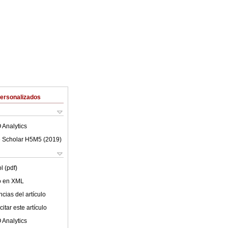
Personalizados
 Analytics
 Scholar H5M5 (
2019
)
l (pdf)
lo en XML
cias del artículo
itar este artículo
 Analytics