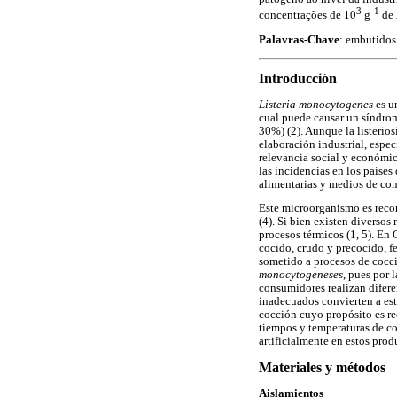
3
-1
concentrações de 10
g
de
Palavras-Chave
: embutidos 
Introducción
Listeria monocytogenes
es u
cual puede causar un síndrom
30%) (2). Aunque la listerio
elaboración industrial, espe
relevancia social y económica 
las incidencias en los países
alimentarias y medios de cons
Este microorganismo es recon
(4). Si bien existen diversos
procesos térmicos (1, 5). En
cocido, crudo y precocido, fe
sometido a procesos de cocc
monocytogeneses
, pues por 
consumidores realizan difere
inadecuados convierten a esto
cocción cuyo propósito es red
tiempos y temperaturas de co
artificialmente en estos prod
Materiales y métodos
Aislamientos