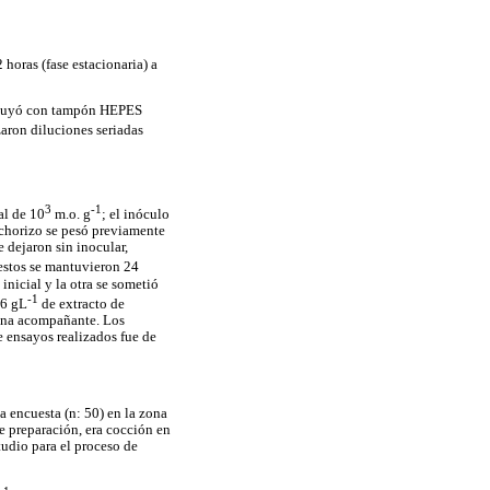
horas (fase estacionaria) a
 diluyó con tampón HEPES
izaron diluciones seriadas
3
-1
al de 10
m.o. g
; el inóculo
 chorizo se pesó previamente
 dejaron sin inocular,
 estos se mantuvieron 24
inicial y la otra se sometió
-1
 6 gL
de extracto de
iana acompañante. Los
e ensayos realizados fue de
a encuesta (n: 50) en la zona
e preparación, era cocción en
tudio para el proceso de