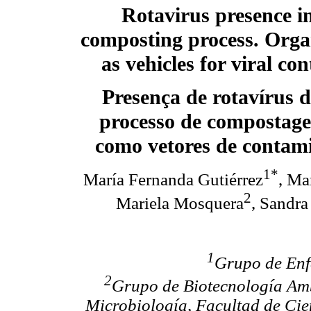
Rotavirus presence i
composting process. Organi
as vehicles for viral co
Presença de rotavírus 
processo de compostag
como vetores de contami
1*
María Fernanda Gutiérrez
, Ma
2
Mariela Mosquera
, Sandra
1
Grupo de Enf
2
Grupo de Biotecnología Amb
Microbiología, Facultad de Cie