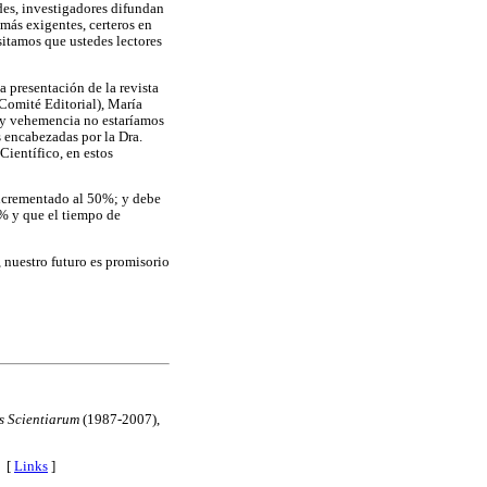
des, investigadores difundan
más exigentes, certeros en
sitamos que ustedes lectores
 presentación de la revista
(Comité Editorial), María
o y vehemencia no estaríamos
s encabezadas por la Dra.
ientífico, en estos
ncrementado al 50%; y debe
% y que el tiempo de
, nuestro futuro es promisorio
s Scientiarum
(1987-2007),
. [
Links
]