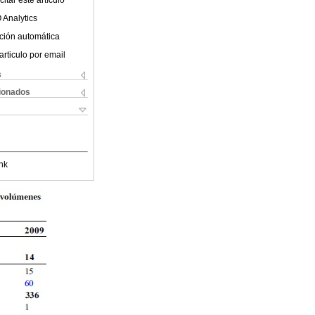
 Analytics
ción automática
articulo por email
s
cionados
nk