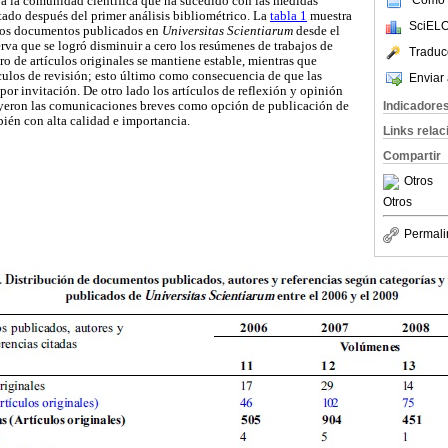
a a la comunidad científica que ha sucedido con las medidas
tado después del primer análisis bibliométrico. La
tabla 1
muestra
SciELO
 los documentos publicados en
Universitas Scientiarum
desde el
rva que se logró disminuir a cero los resúmenes de trabajos de
Traduc
ro de artículos originales se mantiene estable, mientras que
ulos de revisión; esto último como consecuencia de que las
Enviar 
por invitación. De otro lado los artículos de reflexión y opinión
Indicadore
uyeron las comunicaciones breves como opción de publicación de
bién con alta calidad e importancia.
Links rela
Compartir
Otros
Otros
Permali