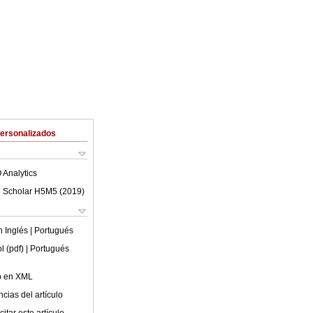
Personalizados
 Analytics
 Scholar H5M5 (
2019
)
en
Inglés
| Portugués
l (pdf)
| Portugués
lo en XML
cias del artículo
itar este artículo