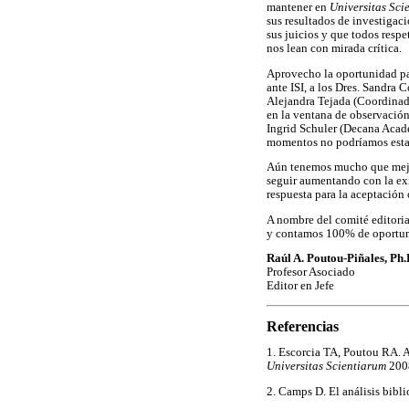
mantener en
Universitas Sci
sus resultados de investigac
sus juicios y que todos resp
nos lean con mirada crítica.
Aprovecho la oportunidad par
ante ISI, a los Dres. Sandra 
Alejandra Tejada (Coordinado
en la ventana de observación 
Ingrid Schuler (Decana Acadé
momentos no podríamos estar
Aún tenemos mucho que mejor
seguir aumentando con la ex
respuesta para la aceptación
A nombre del comité editoria
y contamos 100% de oportun
Raúl A. Poutou-Piñales, Ph.
Profesor Asociado
Editor en Jefe
Referencias
1. Escorcia TA, Poutou RA. An
Universitas Scientiarum
200
2. Camps D. El análisis bibl