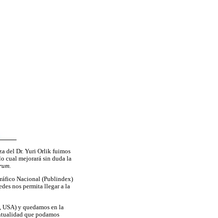
za del Dr. Yuri Orlik fuimos
lo cual mejorará sin duda la
arum
.
gráfico Nacional (Publindex)
es nos permita llegar a la
s, USA) y quedamos en la
puntualidad que podamos