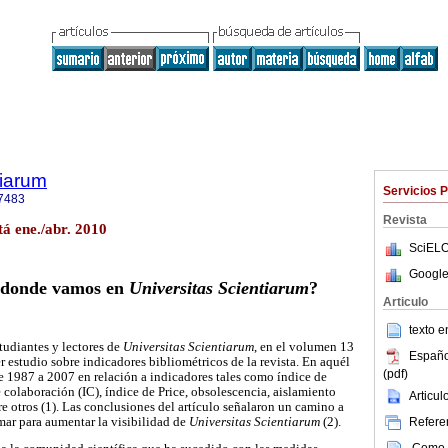
tiarum
Servicios 
7483
Revista
tá ene./abr. 2010
SciELO
Google
 donde vamos en
Universitas Scientiarum
?
Articulo
texto 
tudiantes y lectores de
Universitas Scientiarum
, en el volumen 13
Españo
r estudio sobre indicadores bibliométricos de la revista. En aquél
(pdf)
de 1987 a 2007 en relación a indicadores tales como índice de
 colaboración (IC), índice de Price, obsolescencia, aislamiento
Articu
re otros (1). Las conclusiones del artículo señalaron un camino a
omar para aumentar la visibilidad de
Universitas Scientiarum
(2).
Referen
Como c