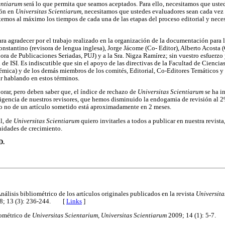
entiarum
será lo que permita que seamos aceptados. Para ello, necesitamos que uste
ión en
Universitas Scientiarum
, necesitamos que ustedes evaluadores sean cada vez 
etemos al máximo los tiempos de cada una de las etapas del proceso editorial y nece
a agradecer por el trabajo realizado en la organización de la documentación para la
Constantino (revisora de lengua inglesa), Jorge Jácome (Co- Editor), Alberto Acosta 
ra de Publicaciones Seriadas, PUJ) y a la Sra. Nigza Ramírez; sin vuestro esfuerz
de ISI. Es indiscutible que sin el apoyo de las directivas de la Facultad de Ciencia
mica) y de los demás miembros de los comités, Editorial, Co-Editores Temáticos y C
 hablando en estos términos.
ar, pero deben saber que, el índice de rechazo de
Universitas Scientiarum
se ha i
igencia de nuestros revisores, que hemos disminuido la endogamia de revisión al 2
 o no de un artículo sometido está aproximadamente en 2 meses.
l, de
Universitas Scientiarum
quiero invitarles a todos a publicar en nuestra revista
idades de crecimiento.
D.
álisis bibliométrico de los artículos originales publicados en la revista
Universita
8; 13 (3): 236-244. [
Links
]
iométrico de
Universitas Scientarium, Universitas Scientiarum
2009; 14 (1): 5-7