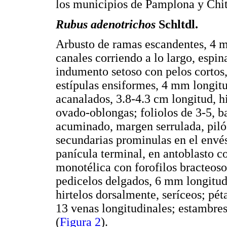
los municipios de Pamplona y Chita
Rubus adenotrichos
Schltdl.
Arbusto de ramas escandentes, 4 m 
canales corriendo a lo largo, espi
indumento setoso con pelos cortos, 
estípulas ensiformes, 4 mm longitu
acanalados, 3.8-4.3 cm longitud, h
ovado-oblongas; foliolos de 3-5, b
acuminado, margen serrulada, pilós
secundarias prominulas en el envés
panícula terminal, en antoblasto c
monotélica con forofilos bracteoso
pedicelos delgados, 6 mm longitud
hirtelos dorsalmente, seríceos; pé
13 venas longitudinales; estambre
(
Figura 2
).