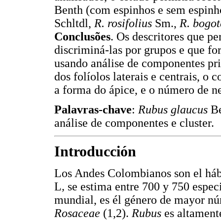
Benth (com espinhos e sem espinh
Schltdl,
R. rosifolius
Sm.,
R. bogot
Conclusões
. Os descritores que pe
discriminá-las por grupos e que f
usando análise de componentes pri
dos folíolos laterais e centrais, o 
a forma do ápice, e o número de n
Palavras-chave
:
Rubus glaucus
Be
análise de componentes e cluster.
Introducción
Los Andes Colombianos son el hábi
L
,
se estima entre 700 y 750 especi
mundial, es él género de mayor nú
Rosaceae
(1,2).
Rubus
es altament