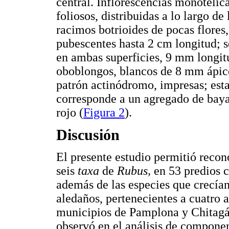
central. Inflorescencias monotélica
foliosos, distribuidas a lo largo de
racimos botrioides de pocas flores,
pubescentes hasta 2 cm longitud; s
en ambas superficies, 9 mm longitu
oboblongos, blancos de 8 mm ápic
patrón actinódromo, impresas; est
corresponde a un agregado de baya
rojo (
Figura 2
).
Discusión
El presente estudio permitió recono
seis
taxa
de
Rubus,
en 53 predios 
además de las especies que crecía
aledaños, pertenecientes a cuatro 
municipios de Pamplona y Chitagá
observó en el análisis de componen