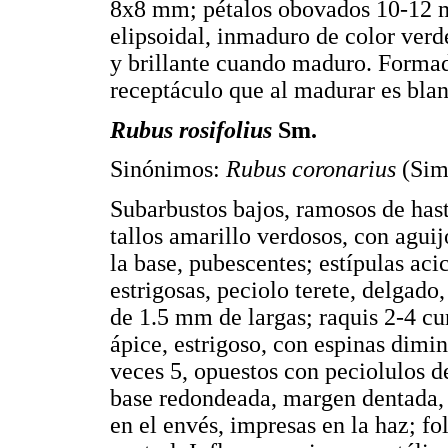
8x8 mm; pétalos obovados 10-12 m
elipsoidal, inmaduro de color verd
y brillante cuando maduro. Formad
receptáculo que al madurar es bla
Rubus rosifolius
Sm.
Sinónimos:
Rubus coronarius
(Sim
Subarbustos bajos, ramosos de has
tallos amarillo verdosos, con agui
la base, pubescentes; estípulas ac
estrigosas, peciolo terete, delgado
de 1.5 mm de largas; raquis 2-4 cu
ápice, estrigoso, con espinas dimin
veces 5, opuestos con peciolulos 
base redondeada, margen dentada, 
en el envés, impresas en la haz; fo