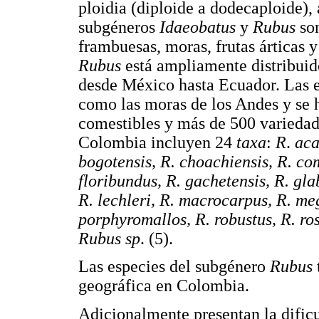
ploidia (diploide a dodecaploide),
subgéneros
Idaeobatus
y
Rubus
so
frambuesas, moras, frutas árticas 
Rubus
está ampliamente distribuid
desde México hasta Ecuador. Las e
como las moras de los Andes y se 
comestibles y más de 500 variedad
Colombia incluyen 24
taxa
:
R
.
aca
bogotensis, R. choachiensis, R. co
floribundus, R. gachetensis, R. gla
R. lechleri, R. macrocarpus, R. me
porphyromallos, R. robustus, R. rose
Rubus sp
. (5).
Las especies del subgénero
Rubus
geográfica en Colombia.
Adicionalmente presentan la dificu