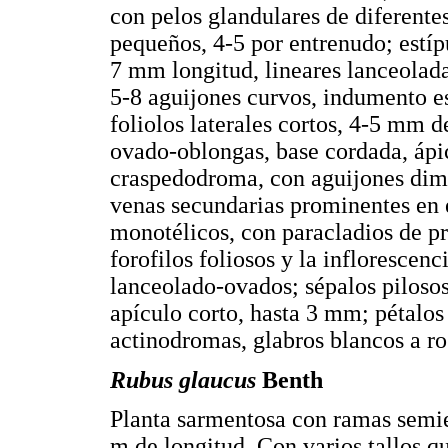
con pelos glandulares de diferentes
pequeños, 4-5 por entrenudo; estípu
7 mm longitud, lineares lanceolada
5-8 aguijones curvos, indumento es
foliolos laterales cortos, 4-5 mm 
ovado-oblongas, base cordada, áp
craspedodroma, con aguijones dimi
venas secundarias prominentes en e
monotélicos, con paracladios de pr
forofilos foliosos y la inflorescenc
lanceolado-ovados; sépalos piloso
apículo corto, hasta 3 mm; pétalo
actinodromas, glabros blancos a ro
Rubus glaucus
Benth
Planta sarmentosa con ramas semier
m de longitud. Con varios tallos q