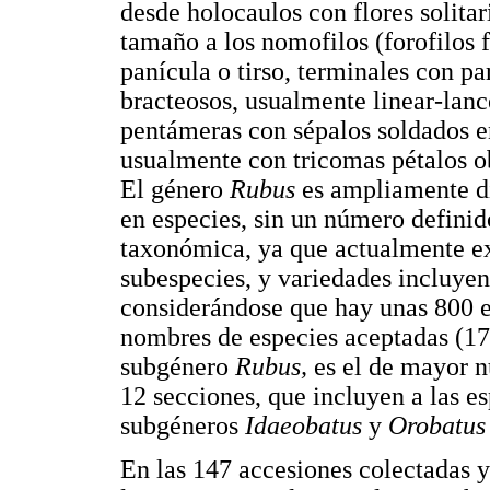
desde holocaulos con flores solitar
tamaño a los nomofilos (forofilos 
panícula o tirso, terminales con p
bracteosos, usualmente linear-lan
pentámeras con sépalos soldados e
usualmente con tricomas pétalos ob
El género
Rubus
es ampliamente di
en especies, sin un número definid
taxonómica, ya que actualmente ex
subespecies, y variedades incluye
considerándose que hay unas 800 es
nombres de especies aceptadas (17)
subgénero
Rubus,
es el de mayor n
12 secciones, que incluyen a las e
subgéneros
Idaeobatus
y
Orobatu
En las 147 accesiones colectadas y