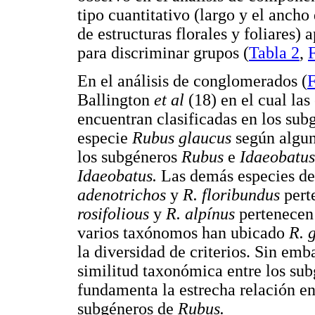
tipo cuantitativo (largo y el ancho 
de estructuras florales y foliares)
para discriminar grupos (
Tabla 2
,
En el análisis de conglomerados (
F
Ballington
et al
(18) en el cual la
encuentran clasificadas en los su
especie
Rubus glaucus
según algun
los subgéneros
Rubus
e
Idaeobatus
Idaeobatus.
Las demás especies de
adenotrichos
y
R. floribundus
pert
rosifolious
y
R. alpínus
pertenecen
varios taxónomos han ubicado
R. 
la diversidad de criterios. Sin emb
similitud taxonómica entre los su
fundamenta la estrecha relación en
subgéneros de
Rubus.