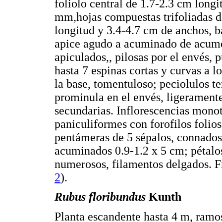
foliolo central de 1.7-2.3 cm longit
mm,hojas compuestas trifoliadas de
longitud y 3.4-4.7 cm de anchos, 
apice agudo a acuminado de acume
apiculados,, pilosas por el envés, 
hasta 7 espinas cortas y curvas a l
la base, tomentuloso; peciolulos t
prominula en el envés, ligeramente
secundarias. Inflorescencias monot
paniculiformes con forofilos folio
pentámeras de 5 sépalos, connados 
acuminados 0.9-1.2 x 5 cm; pétalo
numerosos, filamentos delgados. Fru
2
).
Rubus floribundus
Kunth
Planta escandente hasta 4 m, ramos