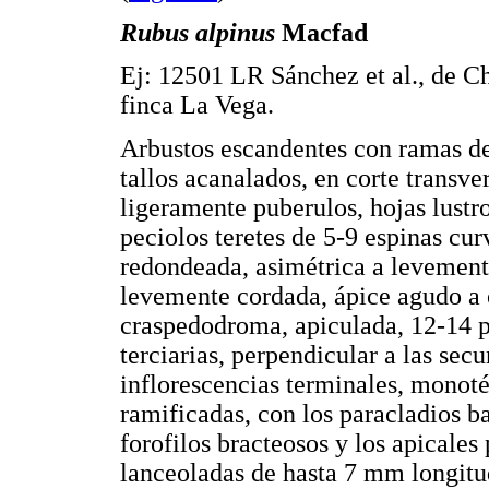
Rubus alpinus
Macfad
Ej: 12501 LR Sánchez et al., de Ch
finca La Vega.
Arbustos escandentes con ramas de 
tallos acanalados, en corte transve
ligeramente puberulos, hojas lustro
peciolos teretes de 5-9 espinas cur
redondeada, asimétrica a levemente
levemente cordada, ápice agudo a 
craspedodroma, apiculada, 12-14 pa
terciarias, perpendicular a las secu
inflorescencias terminales, monoté
ramificadas, con los paracladios b
forofilos bracteosos y los apicale
lanceoladas de hasta 7 mm longitu