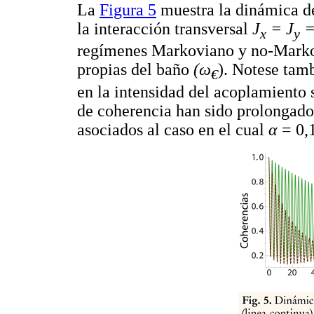
La
Figura 5
muestra la dinámica d
la interacción transversal
J
= J
=
x
y
regímenes Markoviano y no-Markov
propias del baño
(ω
). Notese tamb
€
en la intensidad del acoplamiento 
de coherencia han sido prolongado
asociados al caso en el cual
α
= 0,1