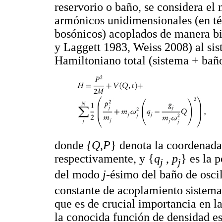
reservorio o baño, se considera el
armónicos unidimensionales (en t
bosónicos) acoplados de manera b
y Laggett 1983, Weiss 2008) al sis
Hamiltoniano total (sistema + bañ
donde
{Q
,
P
} denota la coordenad
respectivamente, y {
q
,
p
} es la 
j
j
del modo
j
-ésimo del baño de osci
constante de acoplamiento sistema
que es de crucial importancia en l
la conocida función de densidad e