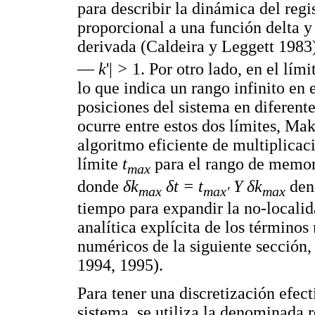
para describir la dinámica del regis
proporcional a una función delta y 
derivada (Caldeira y Leggett 1983);
—
k
'|
>
1. Por otro lado, en el lím
lo que indica un rango infinito en 
posiciones del sistema en diferent
ocurre entre estos dos límites, M
algoritmo eficiente de multiplicac
límite
t
para el rango de memori
max
donde
δk
δt = t
Y δk
den
max
max'
max
tiempo para expandir la no-localid
analítica explícita de los términos
numéricos de la siguiente sección
1994, 1995).
Para tener una discretización efecti
sistema, se utiliza la denominada 