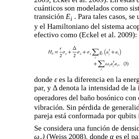
cuánticos son modelados como sist
transición
E
. Para tales casos, s
i
y el Hamiltoniano del sistema aco
efectivo como (Eckel et al. 2009):
donde
ε
es la diferencia en la ener
par, y Δ denota la intensidad de la
operadores del baño bosónico con
vibración. Sin pérdida de generali
pareja está conformada por qubits i
Se considera una función de dens
ω
)
(Weiss 2008), donde
α
es el p
c