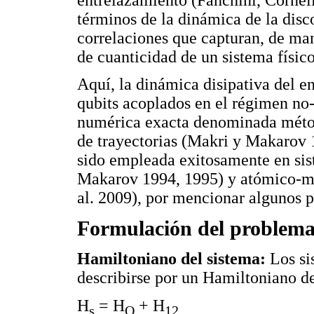
términos de la dinámica de la disc
correlaciones que capturan, de man
de cuanticidad de un sistema físico
Aquí, la dinámica disipativa del e
qubits acoplados en el régimen no
numérica exacta denominada métod
de trayectorias (Makri y Makarov 1
sido empleada exitosamente en sis
Makarov 1994, 1995) y atómico-mol
al. 2009), por mencionar algunos 
Formulación del problem
Hamiltoniano del sistema:
Los si
describirse por un Hamiltoniano d
H
= H
+ H
s
O
12