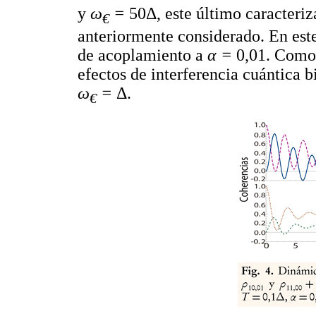
y
ω
=
50Δ, este último caracteri
€
anteriormente considerado. En este
de acoplamiento a
α =
0,01. Como 
efectos de interferencia cuántica b
ω
=
Δ.
€