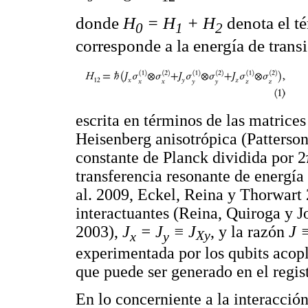
donde
H
=
H
+
H
denota el t
0
1
2
corresponde a la energía de trans
escrita en términos de las matrices
Heisenberg anisotrópica (Patterson 
constante de Planck dividida por 2
transferencia resonante de energía
al. 2009, Eckel, Reina y Thorwart 
interactuantes (Reina, Quiroga y J
2003),
J
=
J
≡ J
, y la razón
J
Xy
x
y
experimentada por los qubits acopl
que puede ser generado en el regis
En lo concerniente a la interacción