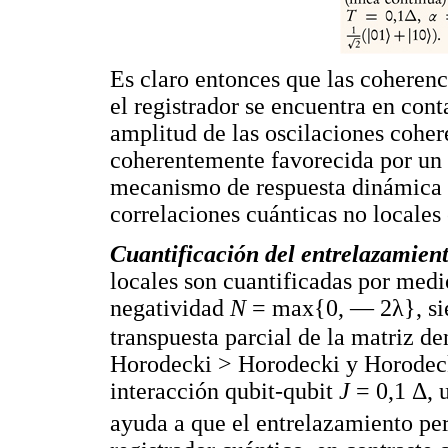
Es claro entonces que las cohere
el registrador se encuentra en con
amplitud de las oscilaciones coher
coherentemente favorecida por un
mecanismo de respuesta dinámica s
correlaciones cuánticas no locales 
Cuantificación del entrelazamien
locales son cuantificadas por medi
negatividad
N
= max{0, — 2λ}, s
transpuesta parcial de la matriz d
Horodecki > Horodecki y Horodeck
interacción qubit-qubit
J
= 0,1 Δ, 
ayuda a que el entrelazamiento pe