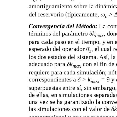
amortiguamiento sobre la dinámic
del reservorio (típicamente,
ω
> Δ
c
Convergencia del Método:
La con
términos del parámetro
δk
, don
max
para cada paso en el tiempo, y en e
esperado del operador
σ
, el cual 
z
los dos estados del sistema. Así, l
adecuado para
δk
con el fin de
max
requiere para cada simulación; nót
correspondientes a
δ > k
=
9 y
max
superpuestas entre sí, sin embargo
de ellas, en simulaciones separad
una vez se ha garantizado la conve
las simulaciones con el valor de
δk