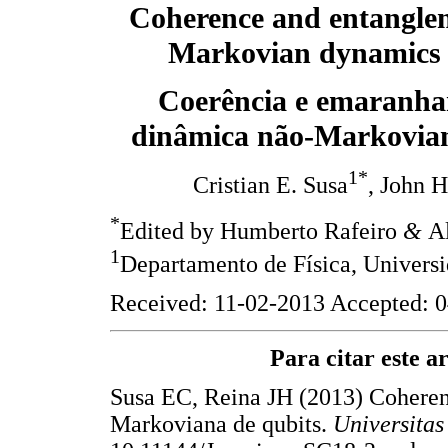
Coherence and entangle
Markovian dynamics 
Coerência e emaranh
dinâmica não-Markovian
1*
Cristian E. Susa
, John H
*
Edited by Humberto Rafeiro
&
A
1
Departamento de Física, Universi
Received: 11-02-2013 Accepted: 0
Para citar este art
Susa EC, Reina JH (2013) Coheren
Markoviana de qubits.
Universitas