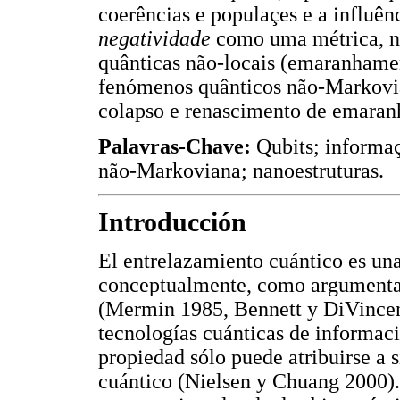
coerências e populaçes e a influên
negatividade
como uma métrica, n
quânticas não-locais (emaranhamen
fenómenos quânticos não-Markovia
colapso e renascimento de emara
Palavras-Chave:
Qubits; informa
não-Markoviana; nanoestruturas.
Introducción
El entrelazamiento cuántico es una
conceptualmente, como argumentaci
(Mermin 1985, Bennett y DiVincen
tecnologías cuánticas de informac
propiedad sólo puede atribuirse a 
cuántico (Nielsen y Chuang 2000).