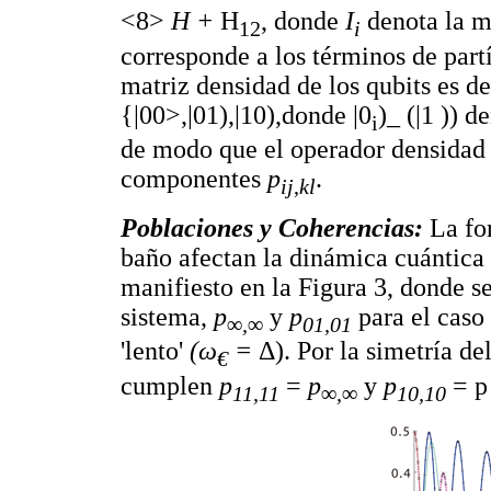
<8>
H
+
H
, donde
I
denota la m
12
i
corresponde a los términos de partí
matriz densidad de los qubits es d
{|00>,|01),|10),donde |0
)_ (|1 )) 
i
de modo que el operador densidad a
componentes
p
.
i
j
,
kl
Poblaciones y Coherencias:
La fo
baño afectan la dinámica cuántica 
manifiesto en la Figura 3,
donde se
sistema,
p
y
p
para el caso
∞,∞
01,01
'lento'
(ω
=
Δ). Por la simetría de
€
cumplen
p
=
p
y
p
= 
11,11
∞,∞
10,10