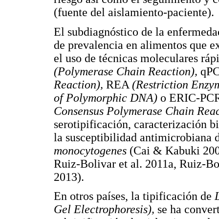
(fuente del aislamiento-paciente).
El subdiagnóstico de la enfermeda
de prevalencia en alimentos que e
el uso de técnicas moleculares ráp
(Polymerase Chain Reaction),
qP
Reaction),
REA
(Restriction Enzy
of Polymorphic DNA)
o ERIC-PC
Consensus Polymerase Chain Reac
serotipificación, caracterización 
la susceptibilidad antimicrobiana 
monocytogenes
(Cai & Kabuki 2002
Ruiz-Bolivar et al. 2011a, Ruiz-Bo
2013).
En otros países, la tipificación de
Gel Electrophoresis),
se ha conver