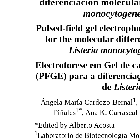
diferenciación molecula
monocytogen
Pulsed-field gel electrop
for the molecular differ
Listeria monocyto
Electroforese em Gel de 
(PFGE) para a diferencia
de
Lister
1
Ángela María Cardozo-Bernal
,
1*
Piñales
, Ana K. Carrasca
*Edited by Alberto Acosta
1
Laboratorio de Biotecnología Mol