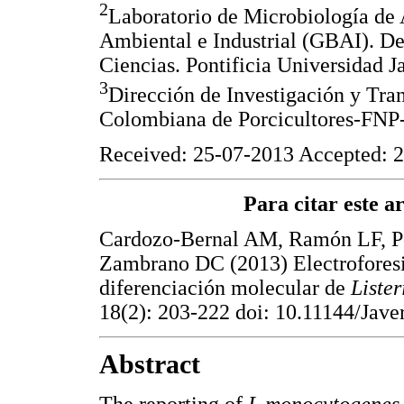
2
Laboratorio de Microbiología de
Ambiental e Industrial (GBAI). D
Ciencias. Pontificia Universidad J
3
Dirección de Investigación y Tra
Colombiana de Porcicultores-FN
Received: 25-07-2013 Accepted: 2
Para citar este art
Cardozo-Bernal AM, Ramón LF, P
Zambrano DC (2013) Electroforesi
diferenciación molecular de
Liste
18(2): 203-222 doi: 10.11144/Jave
Abstract
The reporting of
L monocytogene