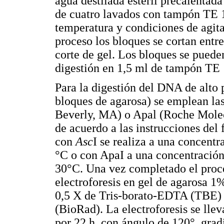
agua destilada estéril precalentad
de cuatro lavados con tampón TE 1
temperatura y condiciones de agit
proceso los bloques se cortan entr
corte de gel. Los bloques se pued
digestión en 1,5 ml de tampón TE
Para la digestión del DNA de alto 
bloques de agarosa) se emplean l
Beverly, MA) o Apal (Roche Molec
de acuerdo a las instrucciones del 
con
Asc
I se realiza a una concent
°C o con ApaI a una concentración
30°C. Una vez completado el proce
electroforesis en gel de agarosa 
0,5 X de Tris-borato-EDTA (TBE
(BioRad). La electroforesis se llev
por 22 h, con ángulo de 120°, grad