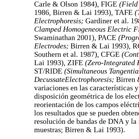
Carle & Olson 1984), FIGE
(Field
1986, Birren & Lai 1993), TAFE
(
Electrophoresis;
Gardiner et al. 
Clamped Homogeneous Electric F
Swaminathan 2001), PACE
(Progr
Electrodes;
Birren & Lai 1993), 
Southern et al. 1987), CFGE
(Cont
Lai 1993), ZIFE
(Zero-Integrated 
ST/RIDE
(Simultaneous Tangentia
DecussateElectrophoresis;
Birren 
variaciones en las características y
disposición geométrica de los ele
reorientación de los campos eléctr
los resultados que se pueden obte
resolución de bandas de DNA y la r
muestras; Birren & Lai 1993).