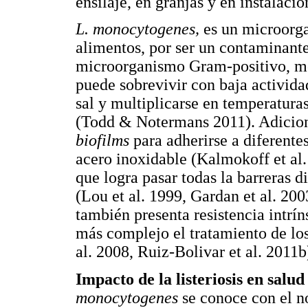
ensilaje, en granjas y en instalac
L. monocytogenes,
es un microorga
alimentos, por ser un contaminante
microorganismo Gram-positivo, móv
puede sobrevivir con baja activida
sal y multiplicarse en temperaturas
(Todd & Notermans 2011). Adiciona
biofilms
para adherirse a diferente
acero inoxidable (Kalmokoff et al.
que logra pasar todas la barreras 
(Lou et al. 1999, Gardan et al. 20
también presenta resistencia intrí
más complejo el tratamiento de los 
al. 2008, Ruiz-Bolivar et al. 2011b
Impacto de la listeriosis en salu
monocytogenes
se conoce con el n