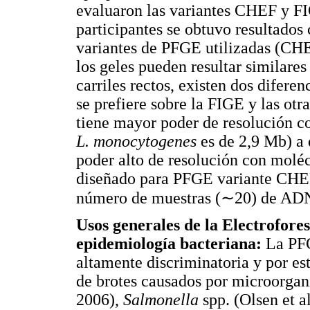
evaluaron las variantes CHEF y FI
participantes se obtuvo resultados 
variantes de PFGE utilizadas (CHE
los geles pueden resultar similare
carriles rectos, existen dos difer
se prefiere sobre la FIGE y las ot
tiene mayor poder de resolución c
L. monocytogenes
es de 2,9 Mb) a 
poder alto de resolución con moléc
diseñado para PFGE variante CHEF
número de muestras (∼20) de ADN 
Usos generales de la Electrofore
epidemiología bacteriana:
La PFG
altamente discriminatoria y por es
de brotes causados por microorg
2006),
Salmonella
spp. (Olsen et a