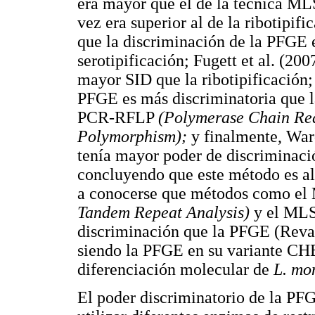
era mayor que el de la técnica M
vez era superior al de la ribotipif
que la discriminación de la PFGE er
serotipificación; Fugett et al. (2
mayor SID que la ribotipificación;
PFGE es más discriminatoria que la 
PCR-RFLP
(Polymerase Chain Rea
Polymorphism);
y finalmente, War
tenía mayor poder de discrimina
concluyendo que este método es al
a conocerse que métodos como e
Tandem Repeat Analysis)
y el MLS
discriminación que la PFGE (Revazi
siendo la PFGE en su variante CHE
diferenciación molecular de
L. mo
El poder discriminatorio de la P