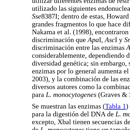
utilizar diferentes enzimas de rest
utilizado las siguientes endonucle
Sse
8387I; dentro de estas, Howard 
grandes fragmentos lo que hace difí
Nakama et al. (1998), encontraron
discriminación que
Apa
I,
Asc
I y
S
discriminación entre las enzimas
A
considerablemente, dependiendo de
diversidad genética; sin embargo, 
enzimas por lo general aumenta el
2003), y la combinación de las en
diversos autores como la combinac
para
L. monocytogenes
(Graves & 
Se muestran las enzimas (
Tabla 1
)
para la digestión del DNA de
L. m
excepto, Xbal tienen secuencias d
de
L. monocytones
tiene un tamañ