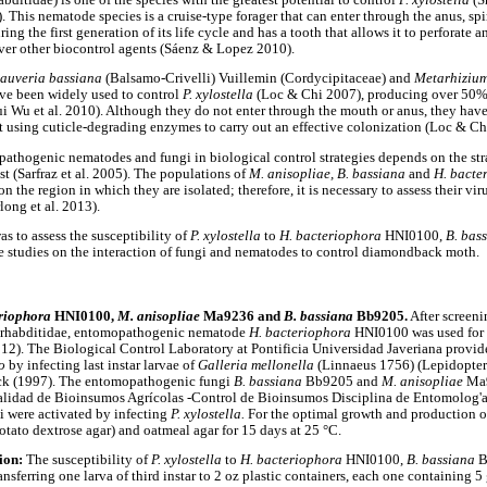
his nematode species is a cruise-type forager that can enter through the anus, spir
ing the first generation of its life cycle and has a tooth that allows it to perforate 
ver other biocontrol agents (Sáenz & Lopez 2010).
auveria bassiana
(Balsamo-Crivelli) Vuillemin (Cordycipitaceae) and
Metarhizium
ave been widely used to control
P. xylostella
(Loc & Chi 2007), producing over 50% 
i Wu et al. 2010). Although they do not enter through the mouth or anus, they have 
 it using cuticle-degrading enzymes to carry out an effective colonization (Loc & Ch
athogenic nematodes and fungi in biological control strategies depends on the str
est (Sarfraz et al. 2005). The populations of
M. anisopliae, B. bassiana
and
H. bacte
 the region in which they are isolated; therefore, it is necessary to assess their vi
long et al. 2013).
as to assess the susceptibility of
P. xylostella
to
H. bacteriophora
HNI0100,
B. bas
 studies on the interaction of fungi and nematodes to control diamondback moth.
eriophora
HNI0100,
M. anisopliae
Ma9236 and
B. bassiana
Bb9205.
After screenin
orhabditidae, entomopathogenic nematode
H. bacteriophora
HNI0100 was used for t
). The Biological Control Laboratory at Pontificia Universidad Javeriana provided
vo
by infecting last instar larvae of
Galleria mellonella
(Linnaeus 1756) (Lepidoptera
k (1997). The entomopathogenic fungi
B. bassiana
Bb9205 and
M. anisopliae
Ma9
alidad de Bioinsumos Agrícolas -Control de Bioinsumos Disciplina de Entomolog'a
i were activated by infecting
P. xylostella.
For the optimal growth and production of
otato dextrose agar) and oatmeal agar for 15 days at 25 °C.
ion:
The susceptibility of
P. xylostella
to
H. bacteriophora
HNI0100,
B. bassiana
B
ferring one larva of third instar to 2 oz plastic containers, each one containing 5 