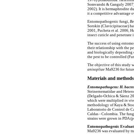
Somvanshi & Ganguly 2007). T
2002). It is hermaphrodite dur
it a competitive advantage o
Entomopathogenic fungi,
Be
Sorokin (Clavicipitaceae) h
2001, Pucheta et al. 2006, Hu
insect cuticle and penetrate
The success of using entomop
their relationship with the p
and biologically depending on
the pest to be controlled (Fur
The objective of this study w
anisopliae
Ma9236 for future
Materials and methods
Entomopathogens: H. bact
Steinernematidae and Heter
(Delgado-Ochica & Sáenz 2012
which were multiplied
in vi
methodology of Kaya & Stoc
Laboratorio de Control de C
Caldas - Colombia. The fung
strains were grown in PDA (p
Entomopathogenic Evaluat
Ma9236 was evaluated by trans