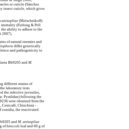
acles or cuticle (Sánchez
any insect cuticle, which gives
 anisopliae
(Metschnikoff)
mortality (Furlong & Pell
the ability to adhere to the
i 2007).
ains of natural enemies and
riophora
differ genetically
rulence and pathogenicity to
siana
Bb9205 and
M.
g different strains of
he laboratory tests
 the infective juveniles,
: Pyralidae) following the
236 were obtained from the
, Cenicafé, Chinchiná -
 conidia, the reactivated
b9205 and
M. anisopliae
g of broccoli leaf and 60 g of