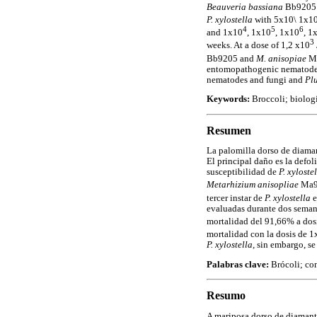
Beauveria bassiana
Bb9205
P. xylostella
with 5x10\ 1x1
4
5
6
and 1x10
, 1x10
, 1x10
, 1
3
weeks. At a dose of 1,2 x10
Bb9205 and
M. anisopiae
Ma
entomopathogenic nematodes a
nematodes and fungi and
Plu
Keywords:
Broccoli; biolo
Resumen
La palomilla dorso de diam
El principal daño es la defol
susceptibilidad de
P. xyloste
Metarhizium anisopliae
Ma9
tercer instar de
P. xylostella
e
evaluadas durante dos seman
mortalidad del 91,66% a dos
mortalidad con la dosis de 
P. xylostella,
sin embargo, se 
Palabras clave:
Brócoli; co
Resumo
A mariposa dorso de diaman