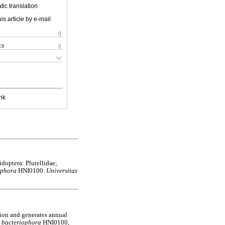
ic translation
is article by e-mail
ks
nk
idoptera: Plutellidae;
iophora
HNI0100.
Universitas
ation and generates annual
s bacteriophora
HNI0100,