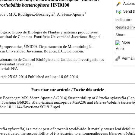
Automat
rorhabditis bacteriophora
HNI0100
Send th
1
2
1
dros
, M.X. Rodríguez-Bocanegra
, A. Sáenz-Aponte
Indicators
Related lin
ógico. Grupo de Biología de Plantas y sistemas productivos.
Share
cultad de Ciencias. Pontificia Universidad Javeriana. Bogotá,
More
 Agropecuarias, UNIDIA. Departamento de Microbiología.
More
icia Universidad Javeriana. Bogotá, D.C., Colombia.
Permali
aboratorio de Control Biológico and Unidad de Investigaciones
iversidad Javeriana.
terial: N/A
ted: 25-03-2014 Published on line: 16-06-2014
Para citar este artículo / To cite this article
ez-Bocanegra MX, Sáenz-Aponte A (2014) Susceptibility of
Plutella xylostella
(Lep
a bassiana
Bb9205,
Metarhizium anisopliae
Ma9236 and
Heterorhabditis bacter
doi: 10.11144/Javeriana.SC19-2.spxl
tella xylostella)
is a major pest of broccoli worldwide. It mainly causes leaf defoli
we evaluated the susceptibility of
P. xylostella
to entomopathogens
Heterorhabditi