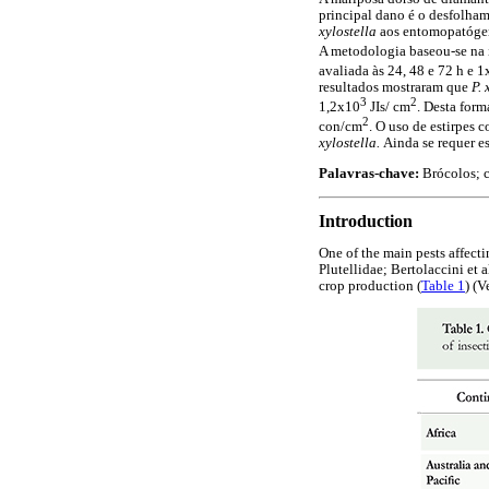
principal dano é o desfolham
xylostella
aos entomopatóg
A metodologia baseou-se na
avaliada às 24, 48 e 72 h e 
resultados mostraram que
P. 
3
2
1,2x10
JIs/ cm
. Desta form
2
con/cm
. O uso de estirpes
xylostella.
Ainda se requer e
Palavras-chave:
Brócolos; 
Introduction
One of the main pests affect
Plutellidae; Bertolaccini et 
crop production (
Table 1
) (V