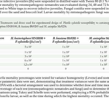
The infective juveniles (IJs) were suspended in distilled water with Tween 80 (0.1 %
vae mortality by entomopathogenic nematodes was evaluated during 24, 48 and 72 h
rred to White traps to recover infective juveniles. Fungal conidia were suspended i
d over the sand and broccoli leaf. Larvae mortality by entomopathogenic fungi wa
tella
mortality percentages were tested for variance homogeneity (Levene) and no
r parametric data were met, demonstrating that treatment variances were the same an
NOVA with a factorial arrangement was used to determine whether dose and time mean
percentage of each test (entomopathogenic nematodes and fungi) and to determine the
risons using Tukey and Scheffe tests were performed, employing a 95% probability
ylostella
larvae, as well as the time during which the highest mortality occurred. Th