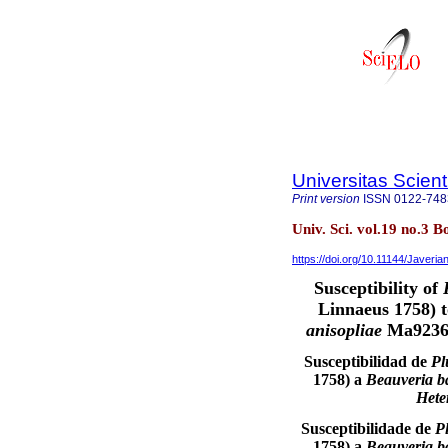
Universitas Scien
Print version
ISSN
0122-748
Univ. Sci. vol.19 no.3 
https://doi.org/10.11144/Javeri
Susceptibility of
Linnaeus 1758) 
anisopliae
Ma9236
Susceptibilidad de
Pl
1758) a
Beauveria b
Hete
Susceptibilidade de
Pl
1758) a
Beauveria b