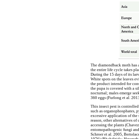
The diamondback moth has a f
the entire life cycle takes pl
During the 15 days of its lar
White spots on the leaves evi
the product intended for con
the pupa is covered with a s
nocturnal; males emerge seek
360 eggs (Furlong et al. 2013
This insect pest is controlle
such as organophosphates, pyr
excessive application of the
reason, other alternatives of
accessing the plants (Chavez
entomopathogenic fungi and 
Schroer et al. 2005, Bertola
1976) (Rhabditida: Heterorhab