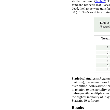
sterile river sand (
Table 2
). 
sand and broccoli leaf. Lar
dead, the larvae were transfe
80 (0.1 % v/v) and inoculate
Statistical Analysis:
P. xylos
Smirnov); the assumptions fo
distribution. A univariate A
in relation to the mortality 
Subsequently, multiple compa
the highest mortality of
P. x
Statistix 10 software.
Results