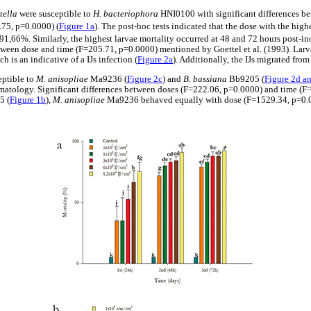
stella
were susceptible to
H. bacteriophora
HNI0100 with significant differences b
75, p=0.0000) (
Figure 1a
).
The post-hoc tests indicated that the dose with the high
91,66%. Similarly, the highest larvae mortality occurred at 48 and 72 hours post-i
etween dose and time (F=205.71, p=0.0000) mentioned by Goettel et al. (1993). Larv
h is an indicative of a IJs infection (
Figure 2a
). Additionally, the IJs migrated from
eptible to
M. anisopliae
Ma9236 (
Figure 2c
) and
B. bassiana
Bb9205 (
Figure 2d a
omatology. Significant differences between doses (F=222.06, p=0.0000) and time (
5 (
Figure 1b
),
M. anisopliae
Ma9236 behaved equally with dose (F=1529.34, p=0.