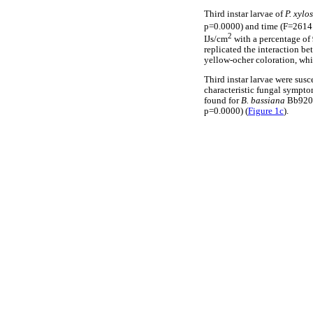
Third instar larvae of
P. xylo
p=0.0000) and time (F=2614.
2
IJs/cm
with a percentage of 
replicated the interaction b
yellow-ocher coloration, whic
Third instar larvae were susc
characteristic fungal sympt
found for
B. bassiana
Bb920
p=0.0000) (
Figure 1c
).