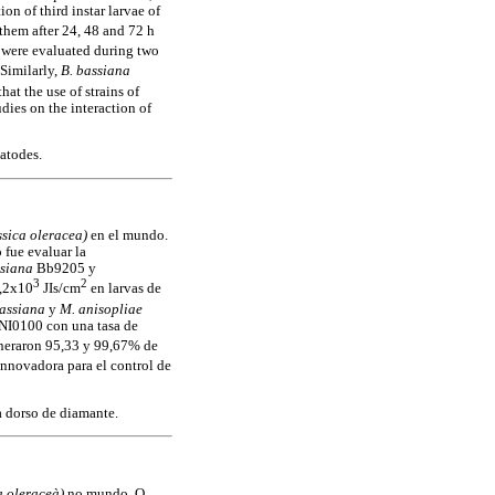
 of third instar larvae of
hem after 24, 48 and 72 h
were evaluated during two
Similarly,
B. bassiana
that the use of strains of
dies on the interaction of
atodes.
ssica oleracea)
en el mundo.
 fue evaluar la
ssiana
Bb9205 y
3
2
,2x10
JIs/cm
en larvas de
bassiana
y
M. anisopliae
NI0100 con una tasa de
eraron 95,33 y 99,67% de
nnovadora para el control de
 dorso de diamante.
a oleraceà)
no mundo. O