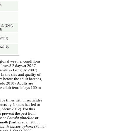
gional weather conditions;
 lasts 3.2 days at 20 °C.
omvanshi & Ganguly 2007).
 in the size and quality of
 before the adult hatches,
ado 2010). Adults are
e adult female lays 160 to
five times with insecticides
ucts by farmers has led to
, Sáenz 2012). For this
to prevent the pest from
re
or
Cotesia plutellae
or
th (Sarfraz et al. 2005,
bditis bacteriophora
(Poinar
hinde & Singh 2000,