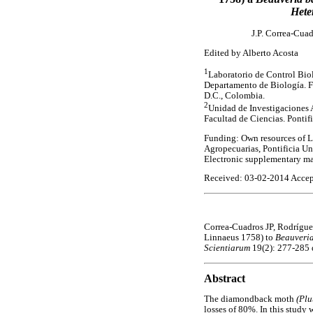
Hete
J.P. Correa-Cua
Edited by Alberto Acosta
1
Laboratorio de Control Biol
Departamento de Biología. Fa
D.C., Colombia.
2
Unidad de Investigaciones
Facultad de Ciencias. Pontif
Funding: Own resources of L
Agropecuarias, Pontificia Un
Electronic supplementary ma
Received: 03-02-2014 Accep
Correa-Cuadros JP, Rodrígu
Linnaeus 1758) to
Beauveri
Scientiarum
19(2): 277-285 
Abstract
The diamondback moth
(Plu
losses of 80%. In this study 