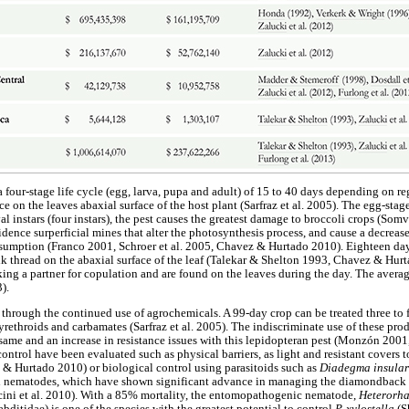
our-stage life cycle (egg, larva, pupa and adult) of 15 to 40 days depending on re
ace on the leaves abaxial surface of the host plant (Sarfraz et al. 2005). The egg-stage
val instars (four instars), the pest causes the greatest damage to broccoli crops (S
dence surperficial mines that alter the photosynthesis process, and cause a decrease
sumption (Franco 2001, Schroer et al. 2005, Chavez & Hurtado 2010). Eighteen days
ilk thread on the abaxial surface of the leaf (Talekar & Shelton 1993, Chavez & Hurt
ing a partner for copulation and are found on the leaves during the day. The averag
).
d through the continued use of agrochemicals. A 99-day crop can be treated three to 
ethroids and carbamates (Sarfraz et al. 2005). The indiscriminate use of these prod
 same and an increase in resistance issues with this lepidopteran pest (Monzón 2001
 control have been evaluated such as physical barriers, as light and resistant covers 
 & Hurtado 2010) or biological control using parasitoids such as
Diadegma insula
nematodes, which have shown significant advance in managing the diamondback mo
ccini et al. 2010). With a 85% mortality, the entomopathogenic nematode,
Heterorha
ditidae) is one of the species with the greatest potential to control
P. xylostella
(S