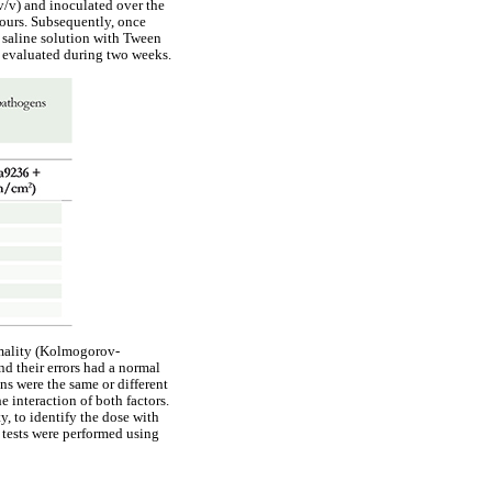
 v/v) and inoculated over the
ours. Subsequently, once
n saline solution with Tween
s evaluated during two weeks.
rmality (Kolmogorov-
d their errors had a normal
s were the same or different
 interaction of both factors.
, to identify the dose with
e tests were performed using