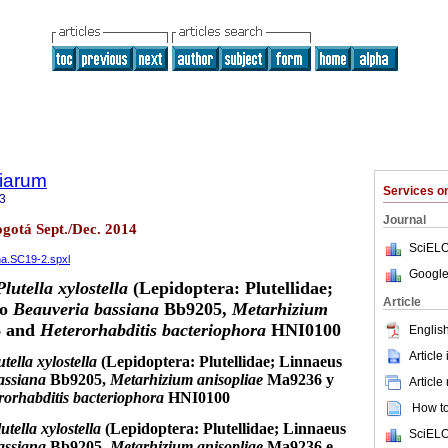
tiarum
Services 
3
Journal
Bogotá Sept./Dec. 2014
SciELO
ana.SC19-2.spxl
Google
Plutella xylostella
(Lepidoptera: Plutellidae;
Article
to
Beauveria bassiana
Bb9205,
Metarhizium
 and
Heterorhabditis bacteriophora
HNI0100
English
Article
utella xylostella
(Lepidoptera: Plutellidae; Linnaeus
assiana
Bb9205,
Metarhizium anisopliae
Ma9236 y
Article
rorhabditis bacteriophora
HNI0100
How to 
utella xylostella
(Lepidoptera: Plutellidae; Linnaeus
SciELO
assiana
Bb9205,
Metarhizium anisopliae
Ma9236 e