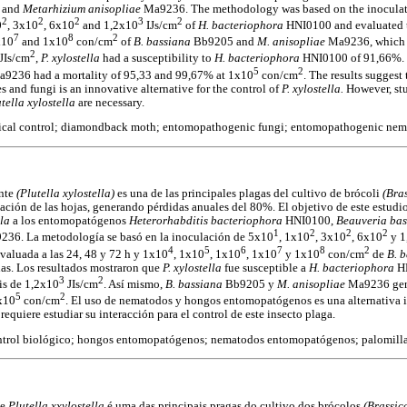
 and
Metarhizium anisopliae
Ma9236. The methodology was based on the inoculation
2
2
2
3
2
0
, 3x10
, 6x10
and 1,2x10
IJs/cm
of
H. bacteriophora
HNI0100 and evaluated t
7
8
2
x10
and 1x10
con/cm
of
B. bassiana
Bb9205 and
M. anisopliae
Ma9236, which 
2
JIs/cm
,
P. xylostella
had a susceptibility to
H. bacteriophora
HNI0100 of 91,66%. 
5
2
9236 had a mortality of 95,33 and 99,67% at 1x10
con/cm
. The results suggest 
nd fungi is an innovative alternative for the control of
P. xylostella.
However, stu
tella xylostella
are necessary.
gical control; diamondback moth; entomopathogenic fungi; entomopathogenic nem
ante
(Plutella xylostella)
es una de las principales plagas del cultivo de brócoli
(Bra
iación de las hojas, generando pérdidas anuales del 80%. El objetivo de este estudio
lla
a los entomopatógenos
Heterorhabditis bacteriophora
HNI0100,
Beauveria ba
1
2
2
2
236. La metodología se basó en la inoculación de 5x10
, 1x10
, 3x10
, 6x10
y 1
4
5
6
7
8
2
valuada a las 24, 48 y 72 h y 1x10
, 1x10
, 1x10
, 1x10
y 1x10
con/cm
de
B. 
as. Los resultados mostraron que
P. xylostella
fue susceptible a
H. bacteriophora
H
3
2
is de 1,2x10
JIs/cm
. Así mismo,
B. bassiana
Bb9205 y
M. anisopliae
Ma9236 gen
5
2
1x10
con/cm
. El uso de nematodos y hongos entomopatógenos es una alternativa i
requiere estudiar su interacción para el control de este insecto plaga.
ntrol biológico; hongos entomopatógenos; nematodos entomopatógenos; palomilla
te
Plutella xxylostella
é uma das principais pragas do cultivo dos brócolos
(Brassic