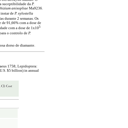
 a suceptibilidade da
P.
hizium anisopliae
Ma9236.
 instar de
P. xylostella
das durante 2 semanas. Os
e de 91,66% com a dose de
5
dade com a dose de 1x10
para o controlo de
P.
osa dorso de diamante.
aeus 1758; Lepidoptera:
U.S. $5 billion) in annual