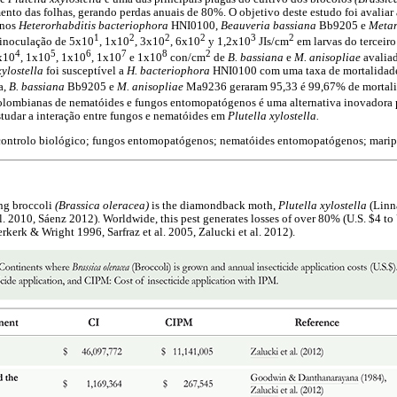
ento das folhas, gerando perdas anuais de 80%. O objetivo deste estudo foi avaliar
enos
Heterorhabditis bacteriophora
HNI0100,
Beauveria bassiana
Bb9205 e
Metar
1
2
2
2
3
2
 inoculação de 5x10
, 1x10
, 3x10
, 6x10
y 1,2x10
JIs/cm
em larvas do terceiro
4
5
6
7
8
2
1x10
, 1x10
, 1x10
, 1x10
e 1x10
con/cm
de
B. bassiana
e
M. anisopliae
avalia
xylostella
foi susceptível a
H. bacteriophora
HNI0100 com uma taxa de mortalidad
a,
B. bassiana
Bb9205 e
M. anisopliae
Ma9236 geraram 95,33 é 99,67% de mortali
 colombianas de nematóides e fungos entomopatógenos é uma alternativa inovadora 
studar a interação entre fungos e nematóides em
Plutella xylostella.
controlo biológico; fungos entomopatógenos; nematóides entomopatógenos; marip
ing broccoli
(Brassica oleracea)
is the diamondback moth,
Plutella xylostella
(Linn
al. 2010, Sáenz 2012). Worldwide, this pest generates losses of over 80% (U.S. $4 to 
erkerk & Wright 1996, Sarfraz et al. 2005, Zalucki et al. 2012).