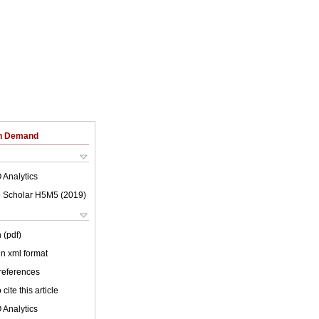
on Demand
 Analytics
 Scholar H5M5 (
2019
)
 (pdf)
 in xml format
 references
cite this article
 Analytics