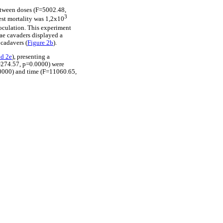
etween doses (F=5002.48,
3
est mortality was 1,2x10
noculation. This experiment
ae cavaders displayed a
 cadavers (
Figure 2b
).
nd 2e
), presenting a
F=274.57, p=0.0000) were
0000) and time (F=11060.65,