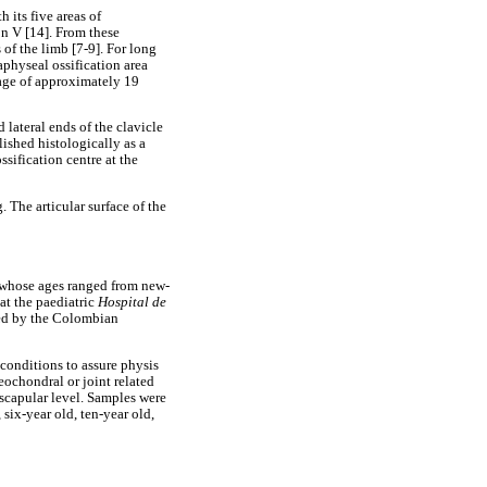
 its five areas of
ion V [14]. From these
of the limb [7-9]. For long
aphyseal ossification area
e age of approximately 19
 lateral ends of the clavicle
lished histologically as a
sification centre at the
. The articular surface of the
, whose ages ranged from new-
at the paediatric
Hospital de
ded by the Colombian
 conditions to assure physis
eochondral or joint related
 scapular level. Samples were
six-year old, ten-year old,