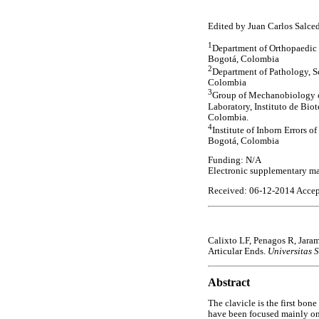
Edited by Juan Carlos Salce
1
Department of Orthopaedic 
Bogotá, Colombia
2
Department of Pathology, S
Colombia
3
Group of Mechanobiology o
Laboratory, Instituto de Bi
Colombia.
4
Institute of Inborn Errors o
Bogotá, Colombia
Funding: N/A
Electronic supplementary ma
Received: 06-12-2014 Accep
Calixto LF, Penagos R, Jara
Articular Ends.
Universitas 
Abstract
The clavicle is the first bone
have been focused mainly on 