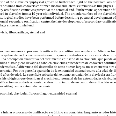
tion of the clavicle's epiphyseal growth to further shed light on the postnatal ossifi
es obtained from cadavers confirmed medial and lateral extremities as true physes.
ry ossification centre was present at the acromial end. Furthermore, appearance of 
nced in clavicles from a 19-year old individual. The articular surface of the clavicle
histological studies have been performed before describing postnatal development of
omial secondary ossification centre, the late development of a secondary ossificatio
ilage at the acromial end.
vicle; fibrocartilage; sternal end
eso que comienza el proceso de osificación y el último en completarlo. Mientras los 
incipalmente en los eventos embrionarios, nuestro estudio se enfoca en su desarroll
o una descripción cualitativa del crecimiento epifisario de la clavícula, que pueda ar
tudios histológicos llevados a cabo en clavículas procedentes de cadáveres confirm
aderas fisis. A diferencia del desarrollo de otros huesos largos, no se encuentra otro
cromial. Por otra parte, la aparición de la extremidad esternal ocurre a la edad de 
9 años de edad. La superficie articular del extremo acromial de la clavícula era fib
os histológicos que describan el crecimiento posnatal de las extremidades clavicula
sificación secundaria acromial, el desarrollo tardío de un centro de osificación sec
brocartílago en la extremidad acromial.
cromial; clavícula; fibrocartílago; extremidad esternal
o a iniciar o processo de ossificação e o último em completar. Enquanto estudos his