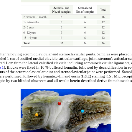
fter removing acromioclavicular and sternoclavicular joints. Samples were placed i
ded 1 cm of ossified medial clavicle, articular cartilage, joint, sternum's articular c
ed 1 cm from the lateral calcified clavicle including acromioclavicular ligaments, 
e 1
). Blocks were fixed in 10 % buffered formalin, followed by decalcification in so
cuts of the acromioclavicular joint and sternoclavicular joint were performed. Sam
were performed, followed by hematoxylin and eosin (H&E) staining [15]. Microscop
phs by two blinded observers and all results herein described derive from these obs