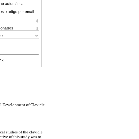
ão automática
este artigo por email
s
cionados
ar
nk
al Development of Clavicle
cal studies of the clavicle
tive of this study was to