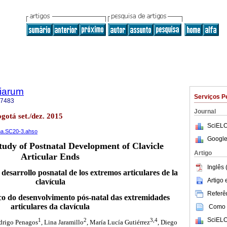
tiarum
Serviços P
-7483
Journal
ogotá set./dez. 2015
SciELO
ana.SC20-3.ahso
Google
Study of Postnatal Development of Clavicle
Artigo
Articular Ends
Inglês 
 desarrollo posnatal de los extremos articulares de la
Artigo
clavícula
Referên
co do desenvolvimento pós-natal das extremidades
articulares da clavícula
Como c
SciELO
1
2
3,4
drigo Penagos
, Lina Jaramillo
, María Lucía Gutiérrez
, Diego