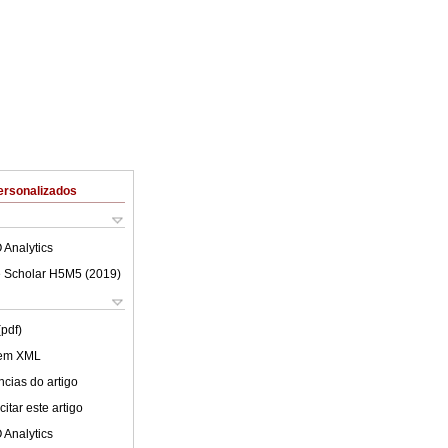
ersonalizados
 Analytics
 Scholar H5M5 (
2019
)
(pdf)
 em XML
cias do artigo
itar este artigo
 Analytics