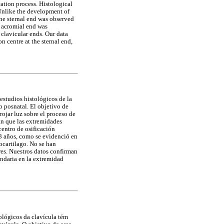
cation process. Histological
 Unlike the development of
the sternal end was observed
's acromial end was
 clavicular ends. Our data
n centre at the sternal end,
estudios histológicos de la
o posnatal. El objetivo de
rojar luz sobre el proceso de
an que las extremidades
 centro de osificación
18 años, como se evidenció en
rocartilago. No se han
res. Nuestros datos confirman
undaria en la extremidad
tológicos da clavícula tém