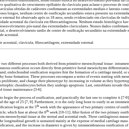
 em eventos embrionarios, nosso estudo enfoca no desenvolvimento pós-natal da cla
eo qualitativa do crescimento epifisário da clavícula para aclarar o processo de oss
lavículas obtidas de cadáveres confirmaram as extremidades mediais e laterais como 
sos longos, nenhum centro de ossificação secundário estava presente na extremida
 esternal foi observado após os 18 anos, sendo evidenciado em clavículas de indi
emidade acromial da clavícula era fibrocartilaginosa. Nenhum estudo histológico hav
esenvolvimento pós-natal das extremidades claviculares. Nossos dados confirmam 
ial, o desenvolvimento tardio de centro de ossificação secundário na extremidade es
de acromial.
 acromial; clavícula; fibrocartilagem; extremidade esternal.
 two different processes both derived from primitive mesenchymal tissue: intram
branous ossification occurs directly from primitive foetal mesenchyme differentiatin
nd, endochondral ossification requires first the formation of a cartilage mould, or
by bone formation. These processes encompass a series of events starting with mese
n proliferate, and change their phenotype by increasing in volume as they hypertro
ertrophic chondrocytes before they undergo apoptosis. Last, osteoblasts invade this
nd tissue maintenance [3-6].
 to begin the process of ossification, and practically the last one to complete it [7-9
d the age of 25 [7, 9]. Furthermore, it is the only long bone to ossify in an intra
th
ication begins at the 5
week with the appearance of two primary centres of ossific
th
vicle, which fuse at about the 6
week [10-11]. After fusion of the two primary ossif
from mesenchymal tissue at the sternal and acromial ends. These cartilaginous mass
e longitudinal growth is sustained mainly at the expense of medial cartilage mass a
ification, and the increase in diameter is given by intramembranous ossification of 