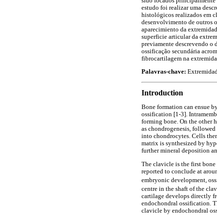
sido focados principalmente
estudo foi realizar uma descr
histológicos realizados em c
desenvolvimento de outros os
aparecimiento da extremidade
superficie articular da extr
previamente descrevendo o d
ossificação secundária acrom
fibrocartilagem na extremida
Palavras-chave:
Extremidade
Introduction
Bone formation can ensue by
ossification [1-3]. Intramem
forming bone. On the other ha
as chondrogenesis, followed 
into chondrocytes. Cells the
matrix is synthesized by hyp
further mineral deposition a
The clavicle is the first bone
reported to conclude at aroun
embryonic development, ossif
centre in the shaft of the cla
cartilage develops directly 
endochondral ossification. Th
clavicle by endochondral oss