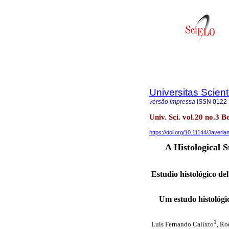
Universitas Scien
versão impressa
ISSN
0122
Univ. Sci. vol.20 no.3 B
https://doi.org/10.11144/Javeri
A Histological 
Estudio histológico del
Um estudo histológi
1
Luis Fernando Calixto
, Ro