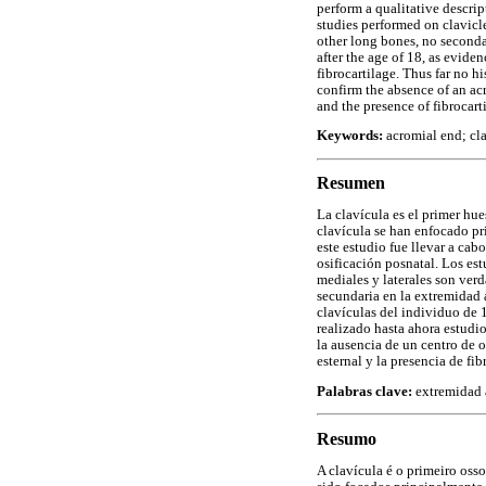
perform a qualitative descrip
studies performed on clavicl
other long bones, no seconda
after the age of 18, as evide
fibrocartilage. Thus far no 
confirm the absence of an acr
and the presence of fibrocart
Keywords:
acromial end; cla
Resumen
La clavícula es el primer hu
clavícula se han enfocado pr
este estudio fue llevar a cab
osificación posnatal. Los es
mediales y laterales son verd
secundaria en la extremidad a
clavículas del individuo de 1
realizado hasta ahora estudi
la ausencia de un centro de o
esternal y la presencia de fi
Palabras clave:
extremidad a
Resumo
A clavícula é o primeiro oss