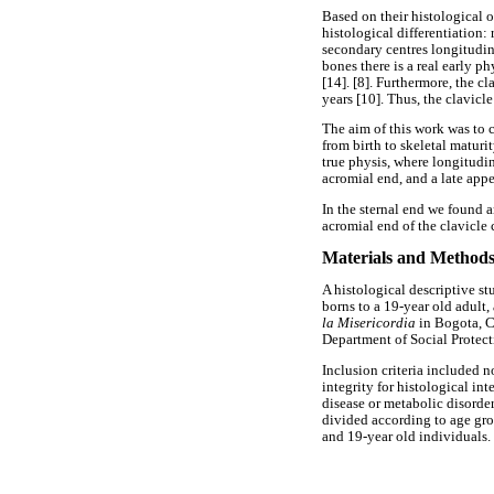
Based on their histological o
histological differentiation: 
secondary centres longitudina
bones there is a real early p
[14]. [8]. Furthermore, the cl
years [10]. Thus, the clavicle
The aim of this work was to c
from birth to skeletal maturi
true physis, where longitudin
acromial end, and a late appe
In the sternal end we found a
acromial end of the clavicle 
Materials and Method
A histological descriptive s
borns to a 19-year old adult,
la Misericordia
in Bogota, C
Department of Social Protect
Inclusion criteria included 
integrity for histological in
disease or metabolic disorder
divided according to age gro
and 19-year old individuals.