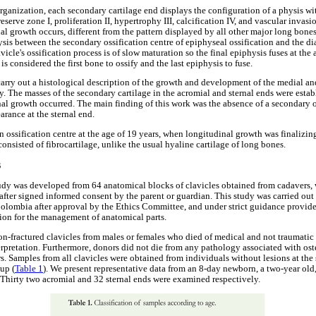
rganization, each secondary cartilage end displays the configuration of a physis with
reserve zone I, proliferation II, hypertrophy III, calcification IV, and vascular invas
l growth occurs, different from the pattern displayed by all other major long bones 
hysis between the secondary ossification centre of epiphyseal ossification and the di
avicle's ossification process is of slow maturation so the final epiphysis fuses at th
 is considered the first bone to ossify and the last epiphysis to fuse.
arry out a histological description of the growth and development of the medial and
ty. The masses of the secondary cartilage in the acromial and sternal ends were estab
al growth occurred. The main finding of this work was the absence of a secondary os
arance at the sternal end.
n ossification centre at the age of 19 years, when longitudinal growth was finalizing
consisted of fibrocartilage, unlike the usual hyaline cartilage of long bones.
s
tudy was developed from 64 anatomical blocks of clavicles obtained from cadavers
 after signed informed consent by the parent or guardian. This study was carried out 
olombia after approval by the Ethics Committee, and under strict guidance provi
ion for the management of anatomical parts.
non-fractured clavicles from males or females who died of medical and not traumatic
terpretation. Furthermore, donors did not die from any pathology associated with ost
s. Samples from all clavicles were obtained from individuals without lesions at the
up (
Table 1
). We present representative data from an 8-day newborn, a two-year old, 
 Thirty two acromial and 32 sternal ends were examined respectively.