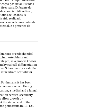
vícula. O objetivo de esse
ificação pós-natal. Estudos
fises reais. Diferente do
de acromial. Além disso, o
víduos de 19 anos. A
ia sido realizado
a ausencia de um centro de
ternal, e a presenca de
embranous or endochondral
g into osteoblasts and
 anlagen, in a process known
nchymal cell differentiation
phy. Subsequently a calcified
 mineralized scaffold for
]. For humans it has been
membranous manner. During
ation, a medial and a lateral
ication centres, secondary
es allow growth by
t the sternal end of the
the periosteum [8, 11-13].