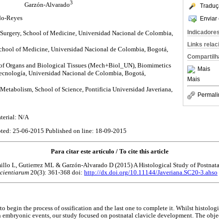
3
Garzón-Alvarado
Traduç
do-Reyes
Enviar 
Indicadore
Surgery, School of Medicine, Universidad Nacional de Colombia,
Links rela
chool of Medicine, Universidad Nacional de Colombia, Bogotá,
Compartilh
f Organs and Biological Tissues (Mech+Biol_UN), Biomimetics
Mais
otecnología, Universidad Nacional de Colombia, Bogotá,
Mais
f Metabolism, School of Science, Pontificia Universidad Javeriana,
Permali
terial: N/A
ted: 25-06-2015 Published on line: 18-09-2015
Para citar este artículo / To cite this article
millo L, Gutierrez ML & Garzón-Alvarado D (2015) A Histological Study of Postnat
Scientiarum
20(3): 361-368 doi:
http://dx.doi.org/10.11144/Javeriana.SC20-3.ahso
 to begin the process of ossification and the last one to complete it. Whilst histologi
embryonic events, our study focused on postnatal clavicle development. The objec