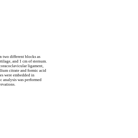
n two different blocks as
artilage, and 1 cm of sternum.
coracoclavicular ligament,
dium citrate and formic acid
ples were embedded in
ic analysis was performed
ervations.