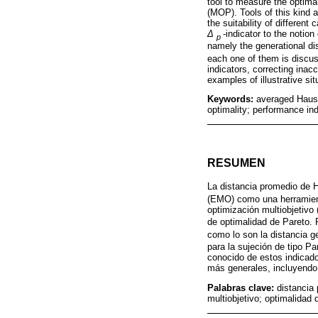
tool to measure the optimal
(MOP). Tools of this kind a
the suitability of differen
Δ
-indicator to the notion
p
namely the generational d
each one of them is discus
indicators, correcting inac
examples of illustrative sit
Keywords:
averaged Hausdo
optimality; performance ind
RESUMEN
La distancia promedio de 
(EMO) como una herramient
optimización multiobjetivo
de optimalidad de Pareto.
como lo son la distancia 
para la sujeción de tipo P
conocido de estos indicado
más generales, incluyendo 
Palabras clave:
distancia 
multiobjetivo; optimalidad