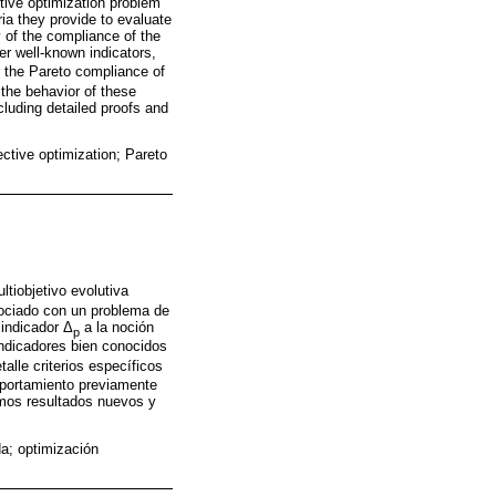
ctive optimization problem
ria they provide to evaluate
y of the compliance of the
her well-known indicators,
or the Pareto compliance of
the behavior of these
cluding detailed proofs and
ective optimization; Pareto
tiobjetivo evolutiva
sociado con un problema de
 indicador Δ
a la noción
p
indicadores bien conocidos
talle criterios específicos
mportamiento previamente
emos resultados nuevos y
da; optimización