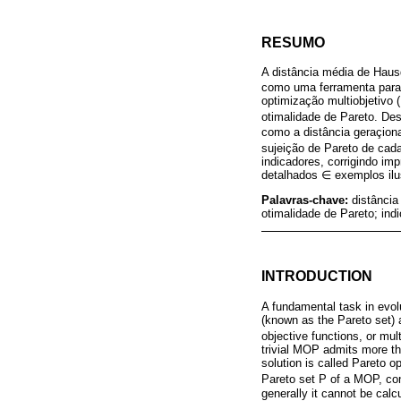
RESUMO
A distância média de Haus
como uma ferramenta para 
optimização multiobjetivo
otimalidade de Pareto. De
como a distância geraçion
sujeição de Pareto de ca
indicadores, corrigindo im
detalhados ∈ exemplos ilus
Palavras-chave:
distância
otimalidade de Pareto; in
INTRODUCTION
A fundamental task in evolu
(known as the Pareto set) 
objective functions, or mult
trivial MOP admits more tha
solution is called Pareto o
Pareto set P of a MOP, cons
generally it cannot be calc