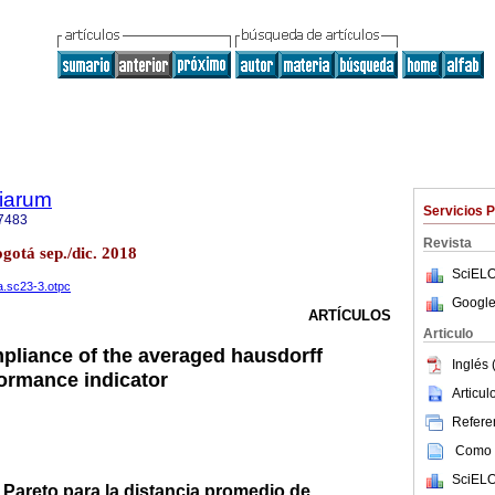
tiarum
Servicios 
7483
Revista
ogotá sep./dic. 2018
SciELO
na.sc23-3.otpc
Google
ARTÍCULOS
Articulo
pliance of the averaged hausdorff
Inglés 
formance indicator
Articu
Referen
Como c
SciELO
 Pareto para la distancia promedio de