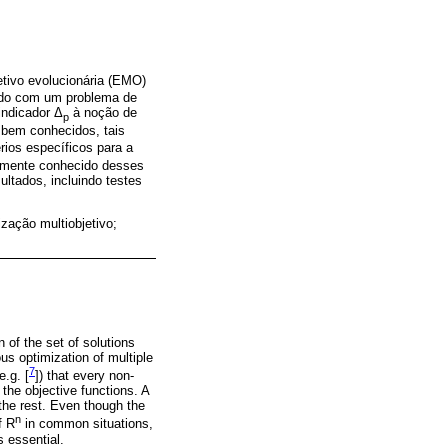
etivo evolucionária (EMO)
iado com um problema de
indicador Δ
à noção de
p
 bem conhecidos, tais
rios específicos para a
amente conhecido desses
ltados, incluindo testes
ização multiobjetivo;
 of the set of solutions
us optimization of multiple
7
e.g. [
]) that every non-
 the objective functions. A
 the rest. Even though the
n
f R
in common situations,
s essential.