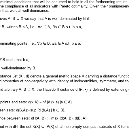
minimal conditions that will be assumed to hold in all the forthcoming results.
the compliance of all indicators with Pareto optimality. Given their omnipresenc
n that we call well-dominance.
hives A, B ⊂ X we say that A is well-dominated by B if
 B, written B ≤ A, i.e., ∀a ∈ A, ∃b ∈ B s.t. b ≤ a,
ominating points, i.e., ∀b ∈ B, ∃a ∈ A s.t. b ≤ a.
\B such that b a,
ly well-dominated by B.
tance Let (X , d) denote a general metric space X carrying a distance functio
 properties of non-negativity with identity of indiscernibles, symmetry, and the
nd arbitrary A, B ⊂ X, the Hausdorff distance dH(•, •) is defined by extending
oints and sets: d(x,A):=inf {d (x,a) |a ∈ A}.
een sets: d(B,A):=sup {d (b,A) | b ∈ B}.
nce between sets: dH(A, B) := max {d(A, B), d(B, A)}.
wed with dH, the set K(X) ⊂ -P(X) of all non-empty compact subsets of X turns 