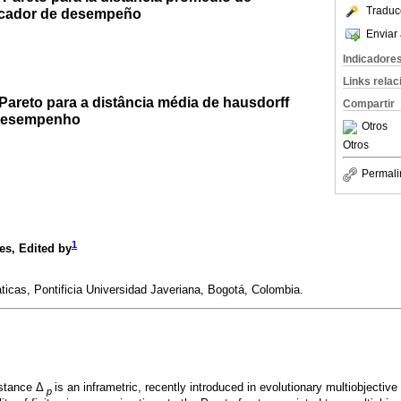
Traduc
icador de desempeño
Enviar 
Indicadore
Links rela
Pareto para a distância média de hausdorff
Compartir
 desempenho
Otros
Otros
Permali
1
es
, Edited by
cas, Pontificia Universidad Javeriana, Bogotá, Colombia.
stance Δ
is an inframetric, recently introduced in evolutionary multiobjectiv
p