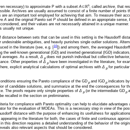
n
 even necessary) to approximate P with a subset
A
⊂ℝ
, called
archive,
that re
ssible. Archives are usually assumed to consist of a finite number of points 
are an important tool employed for achieving that aim. To measure their acc
ive
A
and the original Pareto set
P
should be defined in an appropriate sense, 
 considered, and their values are not necessarily attained in a unique manner.
s usually not unique.
of distance between sets that can be used in this setting is the Hausdorff dista
 for undesirable ambiguities, and heavily punishes single outlier solutions. Alte
10
ced in the literature (see, e.g. [
]) and among them, the averaged Hausdorf
g the well-known generational (GD) and inverted generational (IGD) indicators,
l averages. As a result,
Δ
does not punish individual but collective behavio
p
tance. Other properties of
Δ
have been investigated in the literature, for exa
p
 here, explicit analytical calculations of optimal archives with
Δ
for particula
p
 conditions ensuring the Pareto compliance of the GD
and IGD
indicators b
p
p
avior of candidate solutions, and summarize at the end the consequences for t
e. The proofs require only simple properties of
Δ
(or the intermediate GD
p
p
l be recalled in the section on preliminaries.
riteria for compliance with Pareto optimality can help to elucidate advantage
tor for the evaluation of MOEAs. This is a necessary step in view of the poss
sdorff distance with the purpose of enhancing its usefulness for applications
 appearing in the literature for both, the cases of finite and continuous approx
in this direction requires a detailed understanding of the behavior of the origin
eveals also relevant aspects that should be considered.