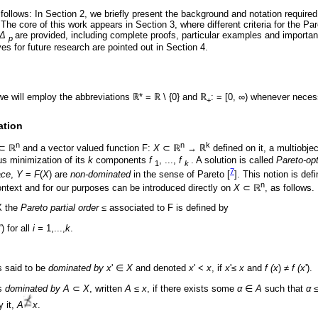
follows: In Section 2, we briefly present the background and notation required
 The core of this work appears in Section 3, where different criteria for the Pa
Δ
are provided, including complete proofs, particular examples and important
p
s for future research are pointed out in Section 4.
 will employ the abbreviations ℝ* = ℝ \ {0} and ℝ
: = [0, ∞) whenever neces
+
ation
n
n
k
⊂ ℝ
and a vector valued function F:
X
⊂ ℝ
→ ℝ
defined on it, a multiobje
us minimization of its
k
components
f
, ...,
f
. A solution is called
Pareto-op
1
k
7
ace
,
Y
=
F
(
X
) are
non-dominated
in the sense of Pareto [
]. This notion is defi
n
 context and for our purposes can be introduced directly on
X
⊂ ℝ
, as follows.
 the
Pareto partial order ≤
associated to F is defined by
') for all
i =
1,...,
k
.
s said to be
dominated by x
' ∈
X
and denoted
x
' <
x
, if
x
'≤
x
and
f (x
) ≠
f (x
').
s
dominated by A
⊂
X
, written
A
≤
x
, if there exists some
α
∈
A
such that
α
 it,
A
x
.