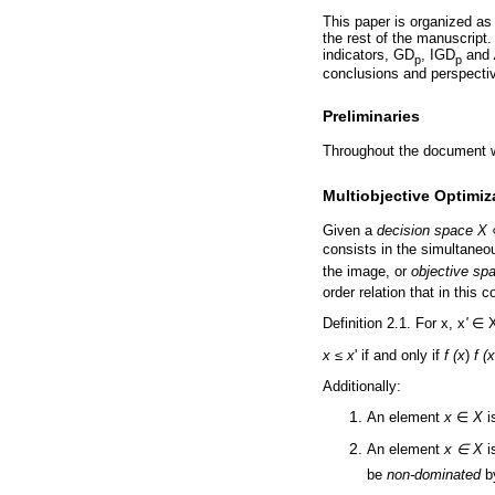
This paper is organized as 
the rest of the manuscript.
indicators, GD
, IGD
and
p
p
conclusions and perspective
Preliminaries
Throughout the document we
Multiobjective Optimiz
Given a
decision space X
consists in the simultaneo
the image, or
objective sp
order relation that in this
Definition 2.1. For x, x
'
∈ X
x ≤ x
' if and only if
f (x
)
f (x
Additionally:
An element
x
∈
X
i
An element
x ∈ X
i
be
non-dominated
by