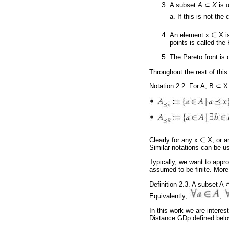
A subset
A
⊂
X
is
a. If this is not the
An element x ∈ X is
points is called the
The Pareto front is
Throughout the rest of thi
Notation 2.2. For A, B ⊂ X
Clearly for any x ∈ X, or 
Similar notations can be us
Typically, we want to appro
assumed to be finite. More
Definition 2.3. A subset A 
Equivalently,
,
In this work we are interes
Distance GDp defined bel