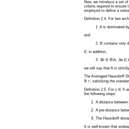
Now, we introduce a set of 
criteria required to ensure 
employed to define a notio
Definition 2.4. For two arc
1. A is dominated by
and
2. B contains only d
If, in addition,
3. ∃b ∈ B\A, ∃a ∈ A
we will say that A is strict
The Averaged Hausdorff Dis
ℝ +, satisfying the standard
Definition 2.5. For x ∈ X a
the following steps:
A distance between p
A pre-distance betw
The Hausdorff dista
It is well-known that endo