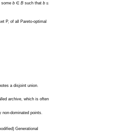
st some
b
∈
B
such that
b ≤
set P, of all Pareto-optimal
otes a disjoint union.
lled archive, which is often
lly non-dominated points.
modified) Generational