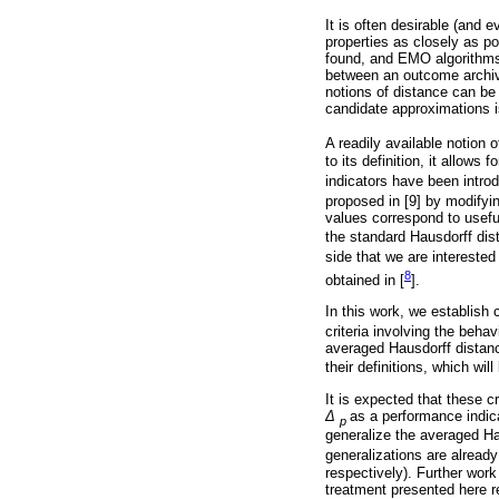
It is often desirable (and
properties as closely as po
found, and EMO algorithms 
between an outcome arch
notions of distance can be
candidate approximations i
A readily available notion 
to its definition, it allows
indicators have been introdu
proposed in [9] by modifyin
values correspond to usefu
the standard Hausdorff dis
side that we are interested
8
obtained in [
].
In this work, we establish
criteria involving the beh
averaged Hausdorff distanc
their definitions, which wil
It is expected that these c
Δ
as a performance indica
p
generalize the averaged Hau
generalizations are already
respectively). Further work 
treatment presented here r