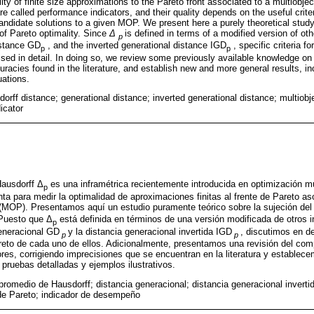
ity of finite size approximations to the Pareto front associated to a multiobje
re called performance indicators, and their quality depends on the useful crite
t candidate solutions to a given MOP. We present here a purely theoretical stud
 of Pareto optimality. Since
Δ
is defined in terms of a modified version of ot
p
istance GD
, and the inverted generational distance IGD
, specific criteria f
p
p
sed in detail. In doing so, we review some previously available knowledge on 
curacies found in the literature, and establish new and more general results, in
uations.
rff distance; generational distance; inverted generational distance; multiobj
icator
Hausdorff Δ
es una inframétrica recientemente introducida en optimización mul
p
a para medir la optimalidad de aproximaciones finitas al frente de Pareto a
 (MOP). Presentamos aquí un estudio puramente teórico sobre la sujeción del
 Puesto que Δ
está definida en términos de una versión modificada de otros 
p
generacional GD
y la distancia generacional invertida IGD
, discutimos en de
p
p
areto de cada uno de ellos. Adicionalmente, presentamos una revisión del co
res, corrigiendo imprecisiones que se encuentran en la literatura y establec
pruebas detalladas y ejemplos ilustrativos.
promedio de Hausdorff; distancia generacional; distancia generacional inverti
 de Pareto; indicador de desempeño