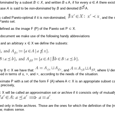
dominated
by a subset
B
⊂
X
, and written
B ≤
A, if for every
α
∈
A
there exi
 case
A
is said to be
non-dominated
by
B
and denoted
B
A.
 called Pareto-optimal if it is non-dominated,
, and the 
 Pareto set.
 defined as the image F (P) of the Pareto set P ⊂ X.
s document we make use of the following handy abbreviations
 and an arbitrary x ∈ X we define the subsets:
any B ⊂ X we have that:
, and
, where U den
ed in terms of ≤, >, and >, according to the needs of the situation.
ximate P with a set of the form F (A) where A ⊂ X is an appropriate subset ca
 precisely,
⊂ X will be called an approximation set or archive if it consists only of mutua
.
ted only in finite archives. Those are the ones for which the definition of the (
ow, makes sense.