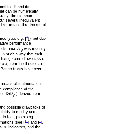
sembles P and its
that can be numerically
uracy, the distance
but several inequivalent
 This means that the set of
4
nce (see, e.g. [
]), but due
rnative performance
f distance
Δ
was recently
p
 in such a way that their
r, fixing some drawbacks of
mple, from the theoretical
r Pareto fronts have been
y means of mathematical
he compliance of the
and IGD
) derived from
p
s and possible drawbacks of
ibility to modify and
. In fact, promising
12
1
imations (see [
] and [
],
al p -indicators, and the