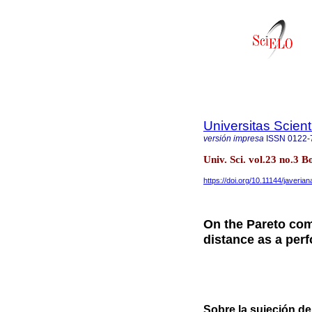
Universitas Scien
versión impresa
ISSN
0122-
Univ. Sci. vol.23 no.3 B
https://doi.org/10.11144/javeria
On the Pareto com
distance as a per
Sobre la sujeción de