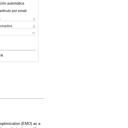
ción automática
articulo por email
s
cionados
nk
e optimization (EMO) as a