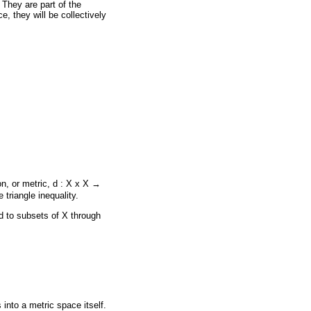
 They are part of the
e, they will be collectively
n, or metric, d : X x X →
 triangle inequality.
 d to subsets of X through
into a metric space itself.