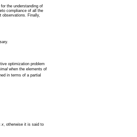
 for the understanding of
reto compliance of all the
 observations. Finally,
sary.
ctive optimization problem
timal
when the elements of
ned in terms of a partial
≤
x
, otherwise it is said to