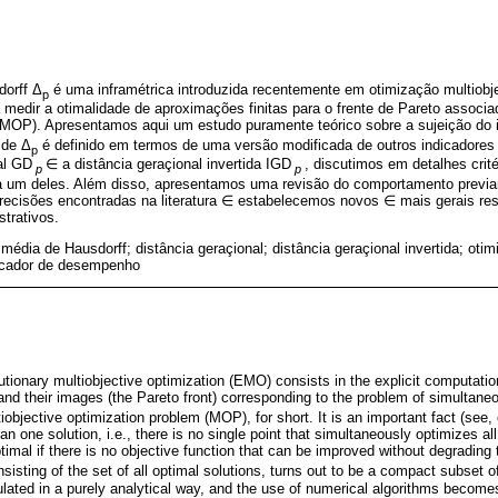
dorff Δ
é uma inframétrica introduzida recentemente em otimização multiobj
p
medir a otimalidade de aproximações finitas para o frente de Pareto assoc
 (MOP). Apresentamos aqui um estudo puramente teórico sobre a sujeição do 
sde Δ
é definido em termos de uma versão modificada de outros indicadores
p
al GD
∈ a distância geraçional invertida IGD
, discutimos em detalhes crité
p
p
da um deles. Além disso, apresentamos uma revisão do comportamento previ
precisões encontradas na literatura ∈ estabelecemos novos ∈ mais gerais resu
trativos.
 média de Hausdorff; distância geraçional; distância geraçional invertida; otim
dicador de desempenho
tionary multiobjective optimization (EMO) consists in the explicit computation
and their images (the Pareto front) corresponding to the problem of simultaneo
iobjective optimization problem (MOP), for short. It is an important fact (see, 
n one solution, i.e., there is no single point that simultaneously optimizes all
ptimal if there is no objective function that can be improved without degrading
isting of the set of all optimal solutions, turns out to be a compact subset o
ulated in a purely analytical way, and the use of numerical algorithms become