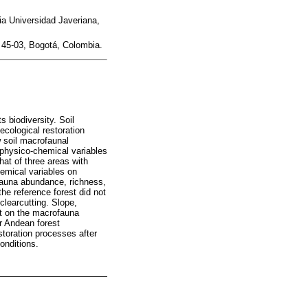
ia Universidad Javeriana,
 45-03, Bogotá, Colombia.
 biodiversity. Soil
cological restoration
w soil macrofaunal
l physico-chemical variables
hat of three areas with
chemical variables on
auna abundance, richness,
the reference forest did not
 clearcutting. Slope,
ect on the macrofauna
r Andean forest
toration processes after
onditions.