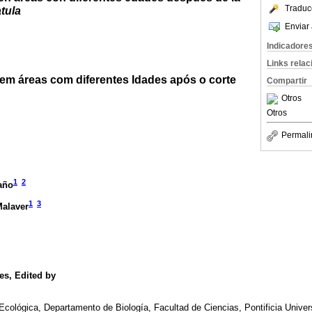
Traduc
tula
Enviar 
Indicadore
Links rela
em áreas com diferentes Idades após o corte
Compartir
Otros
Otros
Permali
1
2
año
1
3
Malaver
es
, Edited by
cológica, Departamento de Biología, Facultad de Ciencias, Pontificia Univer