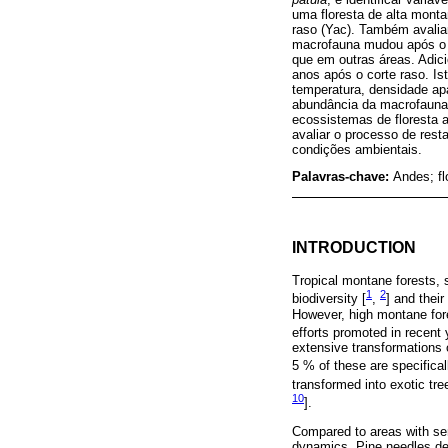
uma floresta de alta monta
raso (Yac). Também avalia
macrofauna mudou após o c
que em outras áreas. Adic
anos após o corte raso. Is
temperatura, densidade apa
abundância da macrofauna.
ecossistemas de floresta a
avaliar o processo de rest
condições ambientais.
Palavras-chave:
Andes; fl
INTRODUCTION
Tropical montane forests, 
1
2
biodiversity [
,
] and thei
However, high montane fore
efforts promoted in recent 
extensive transformations o
5 % of these are specifical
transformed into exotic tre
10
].
Compared to areas with sem
dynamics. Pine needles depo