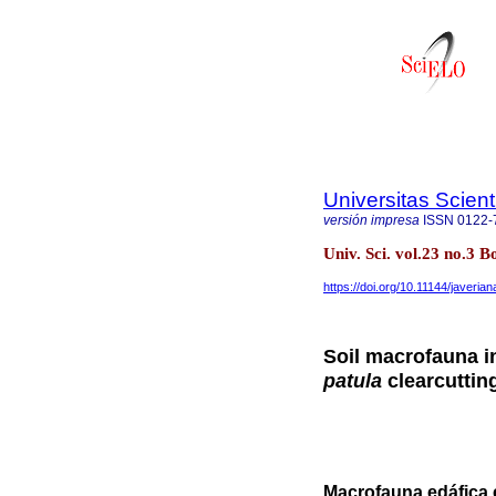
Universitas Scien
versión impresa
ISSN
0122-
Univ. Sci. vol.23 no.3 B
https://doi.org/10.11144/javeria
Soil macrofauna in
patula
clearcuttin
Macrofauna edáfica 