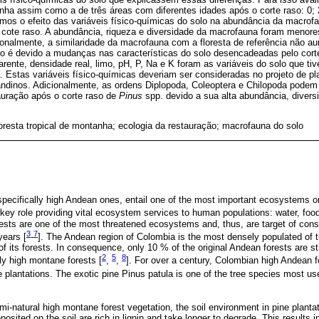
nha assim como a de três áreas com diferentes idades após o corte raso: 0; 
mos o efeito das variáveis físico-químicas do solo na abundância da macrof
ote raso. A abundância, riqueza e diversidade da macrofauna foram menore
ionalmente, a similaridade da macrofauna com a floresta de referência não 
to é devido a mudanças nas características do solo desencadeadas pelo corte
rente, densidade real, limo, pH, P, Na e K foram as variáveis do solo que tiv
 Estas variáveis físico-químicas deveriam ser consideradas no projeto de pl
ndinos. Adicionalmente, as ordens Diplopoda, Coleoptera e Chilopoda podem 
auração após o corte raso de
Pinus
spp. devido a sua alta abundância, divers
oresta tropical de montanha; ecologia da restauração; macrofauna do solo
specifically high Andean ones, entail one of the most important ecosystems on
r key role providing vital ecosystem services to human populations: water, food
sts are one of the most threatened ecosystems and, thus, are target of conse
3
7
years [
-
]. The Andean region of Colombia is the most densely populated of t
f its forests. In consequence, only 10 % of the original Andean forests are st
2
5
8
ly high montane forests [
,
,
]. For over a century, Colombian high Andean 
e plantations. The exotic pine Pinus patula is one of the tree species most use
i-natural high montane forest vegetation, the soil environment in pine plant
sited on the soil are rich in lignin and take longer to degrade. This results i