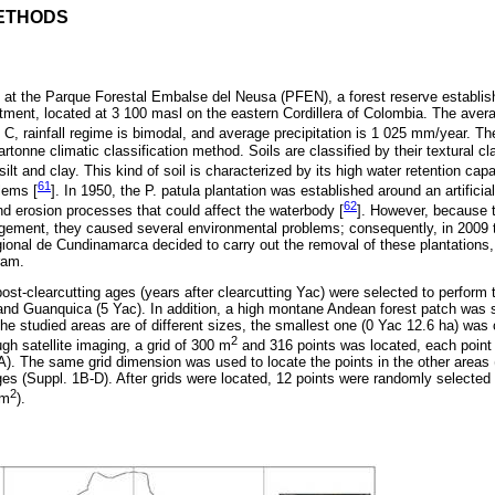
ETHODS
t the Parque Forestal Embalse del Neusa (PFEN), a forest reserve establishe
ment, located at 3 100 masl on the eastern Cordillera of Colombia. The aver
C, rainfall regime is bimodal, and average precipitation is 1 025 mm/year. Th
rtonne climatic classification method. Soils are classified by their textural c
ilt and clay. This kind of soil is characterized by its high water retention cap
61
lems [
]. In 1950, the P. patula plantation was established around an artificia
62
d erosion processes that could affect the waterbody [
]. However, because t
agement, they caused several environmental problems; consequently, in 2009 
onal de Cundinamarca decided to carry out the removal of these plantations,
ram.
post-clearcutting ages (years after clearcutting Yac) were selected to perform
and Guanquica (5 Yac). In addition, a high montane Andean forest patch was 
the studied areas are of different sizes, the smallest one (0 Yac 12.6 ha) was
2
gh satellite imaging, a grid of 300 m
and 316 points was located, each point
A). The same grid dimension was used to locate the points in the other areas
ges (Suppl. 1B-D). After grids were located, 12 points were randomly selected 
2
 m
).