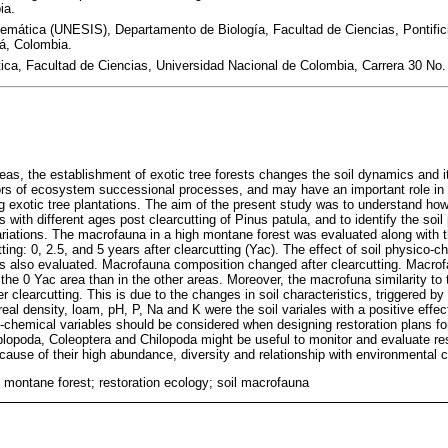
ia.
emática (UNESIS), Departamento de Biología, Facultad de Ciencias, Pontific
á, Colombia.
ca, Facultad de Ciencias, Universidad Nacional de Colombia, Carrera 30 No.
as, the establishment of exotic tree forests changes the soil dynamics and its
rs of ecosystem successional processes, and may have an important role in e
ng exotic tree plantations. The aim of the present study was to understand ho
with different ages post clearcutting of Pinus patula, and to identify the soi
ariations. The macrofauna in a high montane forest was evaluated along with t
tting: 0, 2.5, and 5 years after clearcutting (Yac). The effect of soil physico-
also evaluated. Macrofauna composition changed after clearcutting. Macrof
 the 0 Yac area than in the other areas. Moreover, the macrofuna similarity to 
r clearcutting. This is due to the changes in soil characteristics, triggered by
real density, loam, pH, P, Na and K were the soil variales with a positive eff
chemical variables should be considered when designing restoration plans fo
opoda, Coleoptera and Chilopoda might be useful to monitor and evaluate res
cause of their high abundance, diversity and relationship with environmental c
l montane forest; restoration ecology; soil macrofauna