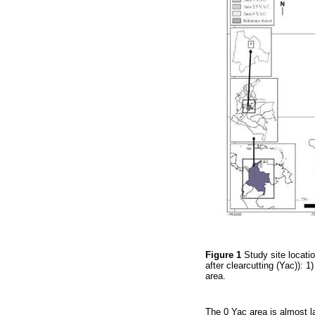
Figure 1
Study site locati
after clearcutting (Yac)): 1
area.
The 0 Yac area is almost l