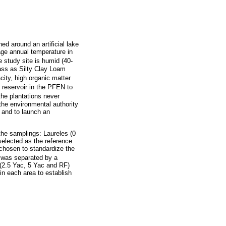
d around an artificial lake
age annual temperature in
e study site is humid (40-
lass as Silty Clay Loam
acity, high organic matter
l reservoir in the PFEN to
he plantations never
the environmental authority
 and to launch an
 the samplings: Laureles (0
selected as the reference
 chosen to standardize the
 was separated by a
 (2.5 Yac, 5 Yac and RF)
in each area to establish