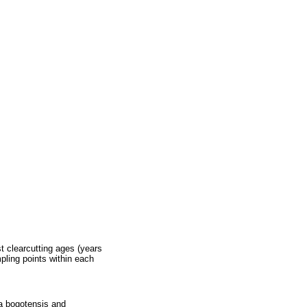
st clearcutting ages (years
mpling points within each
ca bogotensis and