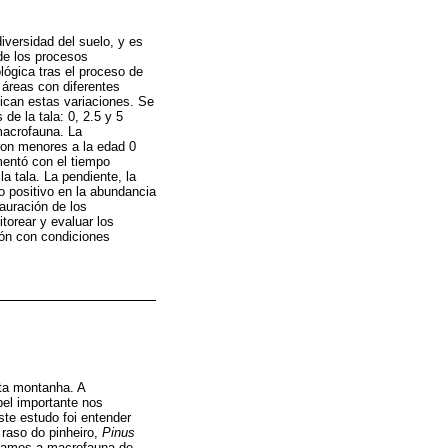
iversidad del suelo, y es
de los procesos
lógica tras el proceso de
 áreas con diferentes
plican estas variaciones. Se
e la tala: 0, 2.5 y 5
macrofauna. La
ron menores a la edad 0
mentó con el tiempo
a tala. La pendiente, la
to positivo en la abundancia
auración de los
torear y evaluar los
ión con condiciones
lta montanha. A
el importante nos
ste estudo foi entender
raso do pinheiro,
Pinus
aliamos a macrofauna de