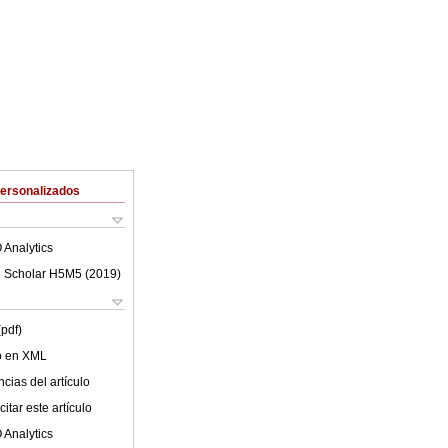
Personalizados
 Analytics
 Scholar H5M5 (
2019
)
(pdf)
lo en XML
cias del artículo
itar este artículo
 Analytics