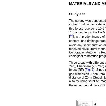
MATERIALS AND M
Study site
The survey was conducted a
in the Cundinamarca depart
◦
this forest reserve is 10.5
70), according to the De Ma
60
[
], with predominance of s
content, and drainage prob
avoid any sedimentation an
received silvicultural man
Corporación Autónoma Regi
ecological restoration prog
Three areas with different 
Yac), Chapinero (2.5 Yac) 
forest (RF) (
Fig. 1
). Since 
grid dimension. Then, throu
distance of 20 m (Suppl. 1
also by using satellite ima
the experimental plots (10