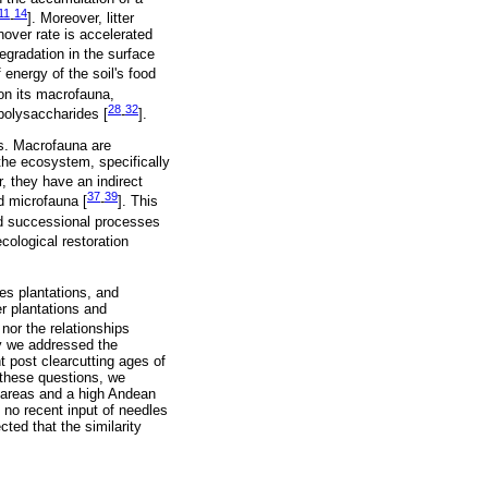
11
14
-
]. Moreover, litter
nover rate is accelerated
egradation in the surface
 energy of the soil's food
 on its macrofauna,
28
32
polysaccharides [
-
].
ps. Macrofauna are
the ecosystem, specifically
, they have an indirect
37
39
d microfauna [
-
]. This
d successional processes
ecological restoration
es plantations, and
er plantations and
nor the relationships
dy we addressed the
 post clearcutting ages of
 these questions, we
 areas and a high Andean
 no recent input of needles
cted that the similarity