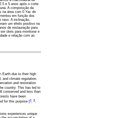
2.5 e 5 anos após o corte
auna. A composição da
s na área com 0 Yac do
aumentou em função dos
 raso. A inclinação,
eram um efeito positivo na
anos de restauração para
ser úteis para monitorar e
idade e relação com as
 Earth due to their high
, and climate regulation.
rvation and restoration
he country. This has led to
ill conserved and less than
forests have been
4
9
d for this purpose [
,
,
ations experiences unique
n the accumulation of a