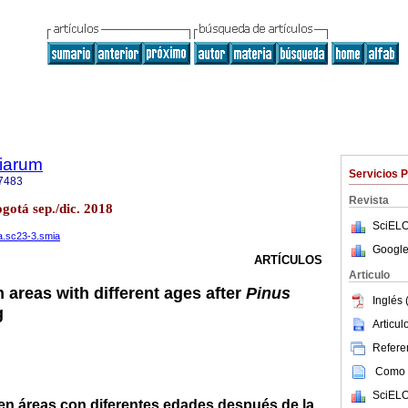
tiarum
Servicios 
7483
Revista
ogotá sep./dic. 2018
SciELO
na.sc23-3.smia
Google
ARTÍCULOS
Articulo
 areas with different ages after
Pinus
Inglés 
g
Articu
Referen
Como c
SciELO
en áreas con diferentes edades después de la