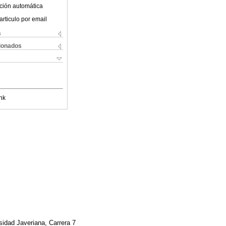
ción automática
articulo por email
s
cionados
nk
sidad Javeriana, Carrera 7