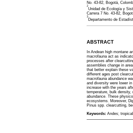
No. 43-82, Bogotá, Colomb
2
Unidad de Ecología y Sist
Carrera 7 No. 43-82, Bogot
3
Departamento de Estadísti
ABSTRACT
In Andean high montane are
macrofauna act as indicato
processes after clearcutti
assemblies change in areas 
that better explain these v
different ages post clearcu
macrofauna abundance was 
and diversity were lower in
increase with the years afte
temperature, bulk density, 
abundance. These physico-
ecosystems. Moreover, Dipl
Pinus spp. clearcutting, be
Keywords:
Andes; tropica