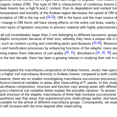
organic matter (OM). This type of OM is characteristic of coniferous forests [
ean forests has a high N and C content, thus its degradation and nutrient tur
ow temperature and humidity of the Andean region decreases the speed of OM d
19
23
mulation of OM in the top soil [
-
]. OM is the basis and the main source of
ny change in OM forms will have strong effects on the entire soil biota, mainly
stem lacks of lignolytic enzymes to process material with highly polymerized 
all soil invertebrates larger than 2 mm belonging to different taxonomic grou
edaphic ecosystem because of their size, whereby they have a unique role in 
33
36
 such as nutrient cycling and controlling pests and diseases [
-
]. Moreover
n and humification processes by enhancing functions of the edaphic meso an
40
41
24
42
43
ning makes them indicators of soil quality [
,
], disturbance [
,
,
] an
in the last decade, there has been a growing interest in studying their role in 
investigated the macrofauna composition of Andean forests, exotic tree speci
ng a higher soil macrofauna diversity in Andean forests compared to both conif
However, there are no studies investigating macrofauna succession processes 
sico-chemical variables in areas after clearcutting of P. patula. In this stu
acrofauna composition, structure and function vary among areas with different
ysico-chemical soil variables better explain the possible variation. To answer
 and structure of the edaphic macrofauna of three high montane successional
ypothesis was that areas that experienced pine clearcuttings earlier, and have
 suitable for the arrival of different macrofauna groups. Consequently, we expe
h will increase with the time elapsed after clearcutting.