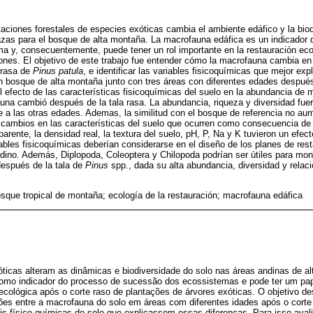
taciones forestales de especies exóticas cambia el ambiente edáfico y la biod
as para el bosque de alta montaña. La macrofauna edáfica es un indicador 
a y, consecuentemente, puede tener un rol importante en la restauración eco
iones. El objetivo de este trabajo fue entender cómo la macrofauna cambia en
 rasa de
Pinus patula
, e identificar las variables fisicoquímicas que mejor ex
 bosque de alta montaña junto con tres áreas con diferentes edades después d
 efecto de las características fisicoquímicas del suelo en la abundancia de 
una cambió después de la tala rasa. La abundancia, riqueza y diversidad fue
e a las otras edades. Ademas, la similitud con el bosque de referencia no au
s cambios en las características del suelo que ocurren como consecuencia de l
arente, la densidad real, la textura del suelo, pH, P, Na y K tuvieron un efec
bles fisicoquímicas deberían considerarse en el diseño de los planes de rest
no. Además, Diplopoda, Coleoptera y Chilopoda podrían ser útiles para moni
después de la tala de
Pinus
spp., dada su alta abundancia, diversidad y relac
sque tropical de montaña; ecología de la restauración; macrofauna edáfica
óticas alteram as dinâmicas e biodiversidade do solo nas áreas andinas de a
omo indicador do processo de sucessão dos ecossistemas e pode ter um pap
cológica após o corte raso de plantações de árvores exóticas. O objetivo de
 entre a macrofauna do solo em áreas com diferentes idades após o corte 
áveis físico-químicas do solo que explicassem essas diferenças. Para isso av