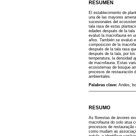
RESUMEN
El establecimiento de plan
una de las mayores amenaz
sucesionales del ecosistem
tala rasa de estas plantac
edades después de la tala
evaluó la macrofauna en un
años. También se evaluó el
composicion de la macrofa
después de la tala rasa qu
después de la tala, por lo
temperatura, la densidad ap
de macrofauna. Estas varia
ecosistemas de bosque andi
procesos de restauración 
ambientales.
Palabras clave:
Andes; bo
RESUMO
As florestas de árvores ex
macrofauna do solo atua c
processos de restauração e
como mudam as associações
patula
, e identificar vari