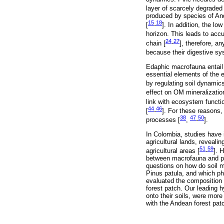
layer of scarcely degraded 
produced by species of And
15
18
[
-
]. In addition, the l
horizon. This leads to accu
24
27
chain [
-
], therefore, a
because their digestive sy
Edaphic macrofauna entail 
essential elements of the 
by regulating soil dynamics
effect on OM mineralizatio
link with ecosystem functio
44
46
[
-
]. For these reasons, 
38
47
50
processes [
,
-
].
In Colombia, studies have 
agricultural lands, reveali
51
59
agricultural areas [
-
]. 
between macrofauna and phy
questions on how do soil m
Pinus patula, and which ph
evaluated the composition
forest patch. Our leading h
onto their soils, were more
with the Andean forest patc