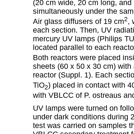
(20 cm wide, 20 cm long, and
simultaneously under the same
2
Air glass diffusers of 19 cm
,
each section. Then, UV radiat
mercury UV lamps (Philips T
located parallel to each react
Both reactors were placed ins
sheets (60 x 50 x 30 cm) with 
reactor (Suppl. 1). Each secti
TiO
) placed in contact with 4
2
with VBLCC of P. ostreaus an
UV lamps were turned on follo
under dark conditions during 2
test was carried on samples t
VBLCC secondary treatment for