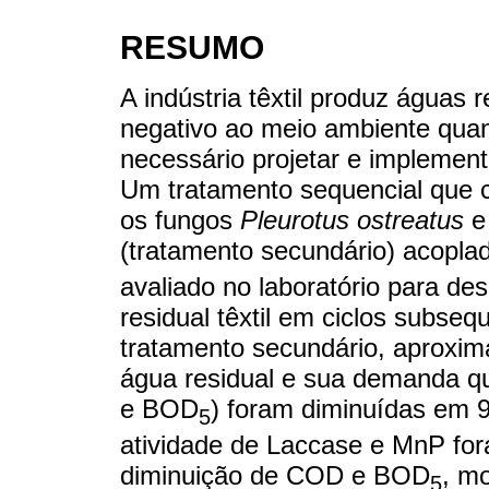
RESUMO
A indústria têxtil produz águas
negativo ao meio ambiente quan
necessário projetar e implemen
Um tratamento sequencial que co
os fungos
Pleurotus ostreatus
(tratamento secundário) acoplad
avaliado no laboratório para desc
residual têxtil em ciclos subseq
tratamento secundário, aproxi
água residual e sua demanda q
e BOD
) foram diminuídas em 
5
atividade de Laccase e MnP for
diminuição de COD e BOD
, m
5