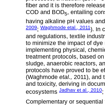
fiber and it is therefore relea
COD and BOD
, entailing co
5
having alkaline pH values and 
2009
Waghmode etal., 2011
;
). In
and regulations, textile indust
to minimize the impact of dye 
implementing physical, chemic
treatment protocols, based on
sludge, anaerobic reactors, an
protocols have proved to be ef
(Waghmode
etal.,
2011), and t
and toxicity, deriving in docu
Jadhav et al., 2010
ecosystems
Complementary or sequential 