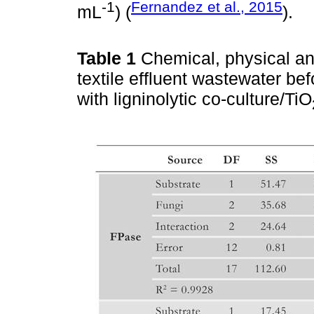
-1
Fernandez et al., 2015
mL
) (
).
Table 1
Chemical, physical an
textile effluent wastewater be
with ligninolytic co-culture/TiO