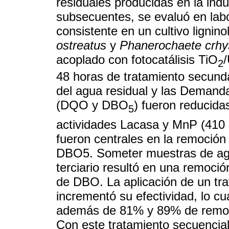
residuales producidas en la indus
subsecuentes, se evaluó en labo
consistente en un cultivo lignin
ostreatus
y
Phanerochaete crhy
acoplado con fotocatálisis TiO
/
2
48 horas de tratamiento secunda
del agua residual y las Deman
(DQO y DBO
) fueron reducid
5
actividades Lacasa y MnP (410
fueron centrales en la remoción
DBO5. Someter muestras de agu
terciario resultó en una remoc
de DBO. La aplicación de un tra
incrementó su efectividad, lo c
además de 81% y 89% de remo
Con este tratamiento secuencial