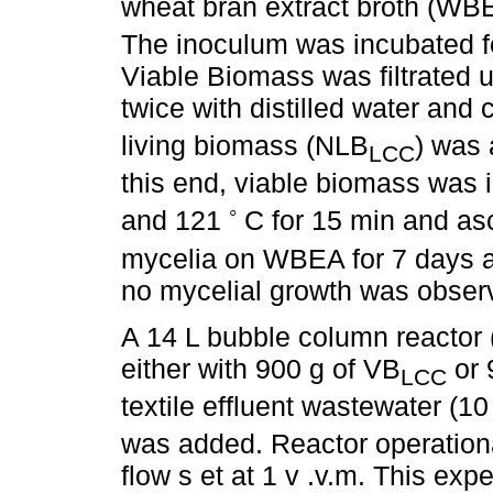
wheat bran extract broth (WBE
The inoculum was incubated f
Viable Biomass was filtrated 
twice with distilled water and 
living biomass (NLB
) was 
LCC
this end, viable biomass was i
◦
and 121
C for 15 min and asce
mycelia on WBEA for 7 days 
no mycelial growth was obser
A 14 L bubble column reactor 
either with 900 g of VB
or 
LCC
textile effluent wastewater (1
was added. Reactor operationa
flow s et at 1 v .v.m. This expe