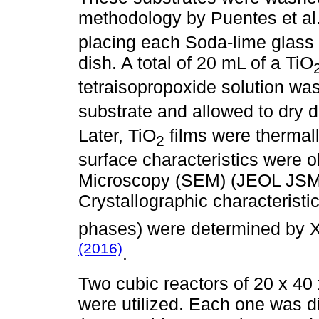
methodology by Puentes et al.
placing each Soda-lime glass 
dish. A total of 20 mL of a TiO
tetraisopropoxide solution wa
substrate and allowed to dry d
Later, TiO
films were thermal
2
surface characteristics were 
Microscopy (SEM) (JEOL JSM 
Crystallographic characteristi
phases) were determined by X-
(2016)
.
Two cubic reactors of 20 x 40 
were utilized. Each one was di