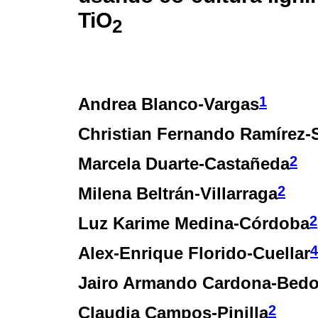
TiO
2
1
Andrea Blanco-Vargas
Christian Fernando Ramírez-S
2
Marcela Duarte-Castañeda
2
Milena Beltrán-Villarraga
2
Luz Karime Medina-Córdoba
4
Alex-Enrique Florido-Cuellar
Jairo Armando Cardona-Bed
2
Claudia Campos-Pinilla