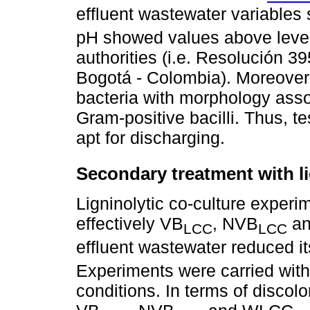
effluent wastewater variables
pH showed values above level
authorities (i.e. Resolución 39
Bogotá - Colombia). Moreover,
bacteria with morphology ass
Gram-positive bacilli. Thus, t
apt for discharging.
Secondary treatment with li
Ligninolytic co-culture exper
effectively VB
, NVB
an
LCC
LCC
effluent wastewater reduced i
Experiments were carried with
conditions. In terms of discolo