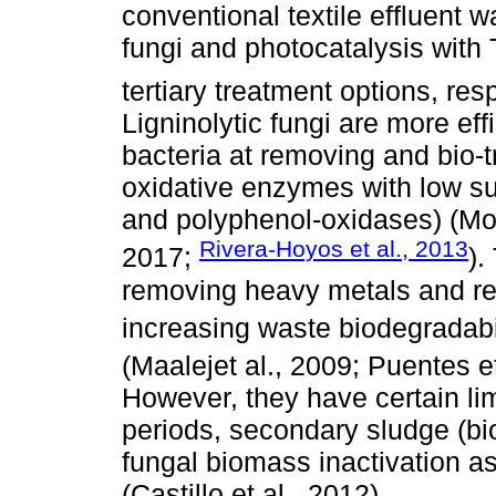
conventional textile effluent w
fungi and photocatalysis with 
tertiary treatment options, resp
Ligninolytic fungi are more ef
bacteria at removing and bio-t
oxidative enzymes with low sub
and polyphenol-oxidases) (M
Rivera-Hoyos et al., 2013
2017;
).
removing heavy metals and 
increasing waste biodegradabil
(Maalejet al., 2009; Puentes e
However, they have certain li
periods, secondary sludge (bi
fungal biomass inactivation 
(Castillo et al., 2012).