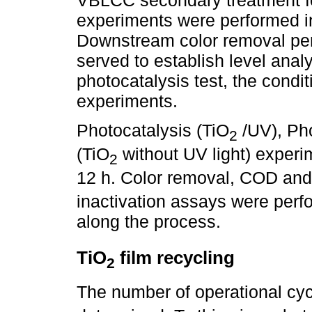
experiments were performed in 
Downstream color removal pe
served to establish level anal
photocatalysis test, the condi
experiments.
Photocatalysis (TiO
/UV), Pho
2
(TiO
without UV light) experim
2
12 h. Color removal, COD an
inactivation assays were per
along the process.
TiO
film recycling
2
The number of operational cyc