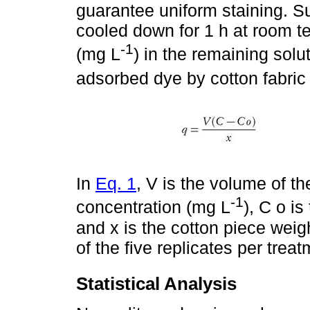
guarantee uniform staining. Su
cooled down for 1 h at room t
-1
(mg L
) in the remaining solu
adsorbed dye by cotton fabric
In
Eq. 1
, V is the volume of th
-1
concentration (mg L
), C o is
and x is the cotton piece weig
of the five replicates per treat
Statistical Analysis