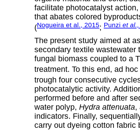
facilitate photocatalyst action
that abates colored byproduct
Nogueira et al., 2015
Punzi
et al.,
(
;
The present study aimed at as
secondary textile wastewater t
fungal biomass coupled to a 
treatment. To this end, ad ho
trough four consecutive cycles
photocatalytic activity. Additio
performed before and after seq
water polyp,
Hydra attenuata
,
indicators. Finally, sequential
carry out dyeing cotton fabric