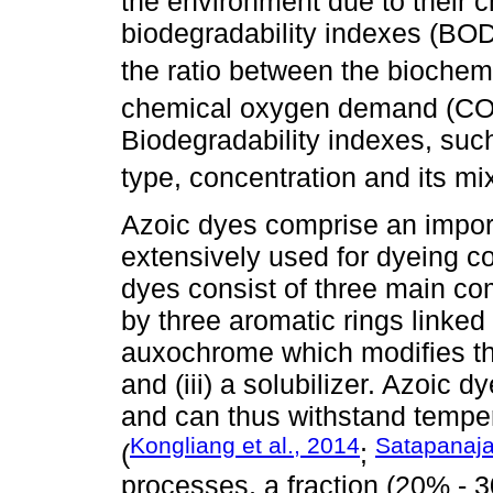
the environment due to their 
biodegradability indexes (BO
the ratio between the bioch
chemical oxygen demand (COD
Biodegradability indexes, su
type, concentration and its m
Azoic dyes comprise an import
extensively used for dyeing co
dyes consist of three main c
by three aromatic rings linked
auxochrome which modifies th
and (iii) a solubilizer. Azoic d
and can thus withstand temper
Kongliang et al., 2014
Satapanajar
(
;
processes, a fraction (20% - 3