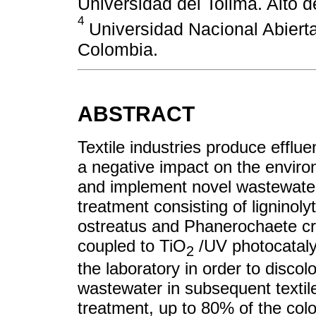
Universidad del Tolima. Alto 
4
Universidad Nacional Abierta
Colombia.
ABSTRACT
Textile industries produce efflue
a negative impact on the enviro
and implement novel wastewater 
treatment consisting of ligninoly
ostreatus and Phanerochaete c
coupled to TiO
/UV photocatalys
2
the laboratory in order to discolo
wastewater in subsequent textil
treatment, up to 80% of the co