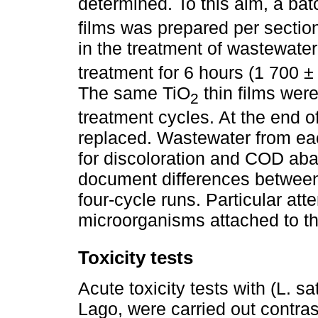
determined. To this aim, a bat
films was prepared per sectio
in the treatment of wastewate
treatment for 6 hours (1 700 
The same TiO
thin films were
2
treatment cycles. At the end 
replaced. Wastewater from eac
for discoloration and COD ab
document differences between 
four-cycle runs. Particular att
microorganisms attached to the
Toxicity tests
Acute toxicity tests with (L. s
Lago, were carried out contrast