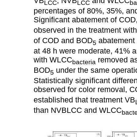
VB
, NVB
and WLCC
LCC
LCC
ba
percentages of 80%, 35%, and
Significant abatement of CO
observed in the treatment wit
of COD and BOD
abatement o
5
at 48 h were moderate, 41% a
with WLCC
removed as
bacteria
BOD
under the same operatio
5
Statistically significant diff
observed for color removal,
established that treatment VB
than NVBLCC and WLCC
bacte