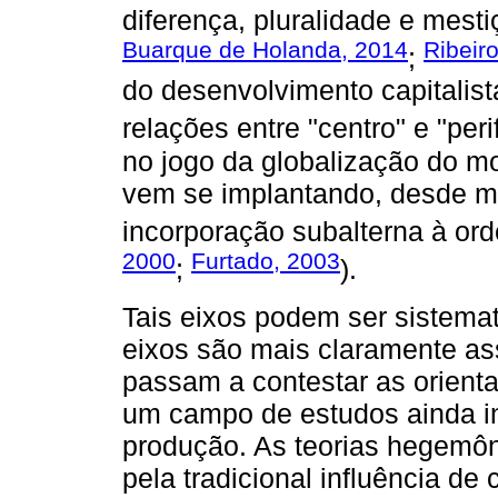
diferença, pluralidade e mesti
Buarque de Holanda, 2014
Ribeir
;
do desenvolvimento capitalis
relações entre "centro" e "perif
no jogo da globalização do mo
vem se implantando, desde m
incorporação subalterna à ord
2000
Furtado, 2003
;
).
Tais eixos podem ser sistema
eixos são mais claramente a
passam a contestar as orient
um campo de estudos ainda in
produção. As teorias hegemôni
pela tradicional influência d