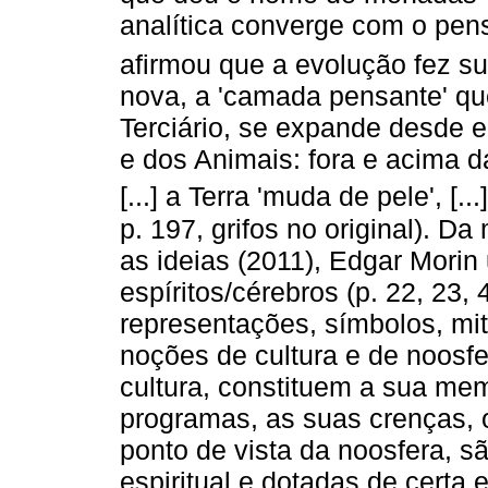
analítica converge com o pen
afirmou que a evolução fez s
nova, a 'camada pensante' qu
Terciário, se expande desde 
e dos Animais: fora e acima d
[...] a Terra 'muda de pele', [.
p. 197, grifos no original). 
as ideias (2011), Edgar Morin
espíritos/cérebros (p. 22, 23,
representações, símbolos, mito
noções de cultura e de noosfe
cultura, constituem a sua me
programas, as suas crenças, 
ponto de vista da noosfera, s
espiritual e dotadas de certa e