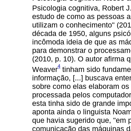
Psicologia cognitiva, Robert J
estudo de como as pessoas 
utilizam o conhecimento" (201
década de 1950, alguns psicó
incômoda ideia de que as má
para demonstrar o processame
(2010, p. 10). O autor afirma
4
Weaver
tinham sido fundamen
informação, [...] buscava en
sobre como elas elaboram os 
processada pelos computadore
esta tinha sido de grande imp
aponta ainda o linguista Noa
que havia sugerido que, "em po
comunicação das máquinas da