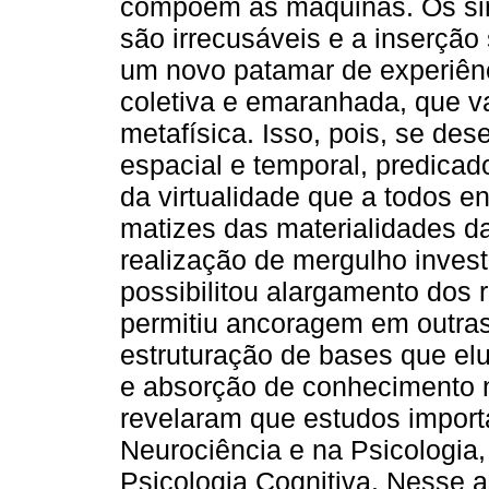
compõem as máquinas. Os sin
são irrecusáveis e a inserção
um novo patamar de experiênc
coletiva e emaranhada, que v
metafísica. Isso, pois, se de
espacial e temporal, predica
da virtualidade que a todos e
matizes das materialidades d
realização de mergulho investi
possibilitou alargamento dos r
permitiu ancoragem em outras
estruturação de bases que e
e absorção de conhecimento 
revelaram que estudos import
Neurociência e na Psicologia
Psicologia Cognitiva. Nesse as