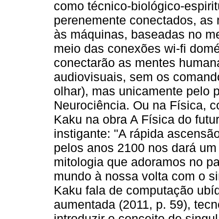
como técnico-biológico-espiri
perenemente conectados, as 
às máquinas, baseadas no me
meio das conexões wi-fi domé
conectarão as mentes humana
audiovisuais, sem os comando
olhar), mas unicamente pelo 
Neurociência. Ou na Física, co
Kaku na obra A Física do futu
instigante: "A rápida ascens
pelos anos 2100 nos dará um 
mitologia que adoramos no pa
mundo à nossa volta com o si
Kaku fala de computação ubíq
aumentada (2011, p. 59), tecnol
introduzir o conceito de singu