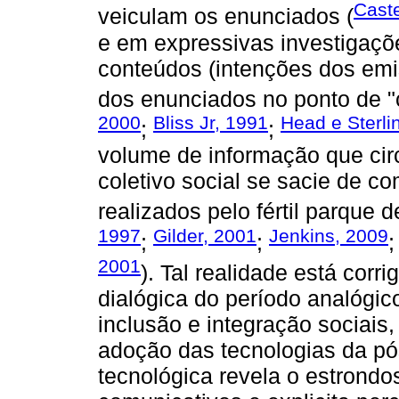
Caste
veiculam os enunciados (
e em expressivas investigaçõ
conteúdos (intenções dos emi
dos enunciados no ponto de "
2000
Bliss Jr, 1991
Head e Sterli
;
;
volume de informação que cir
coletivo social se sacie de c
realizados pelo fértil parque 
1997
Gilder, 2001
Jenkins, 2009
;
;
2001
). Tal realidade está corri
dialógica do período analógico
inclusão e integração sociais
adoção das tecnologias da pó
tecnológica revela o estrond