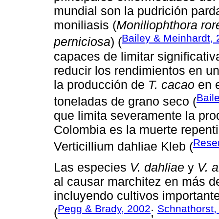
mundial son la pudrición par
moniliasis (
Moniliophthora rore
Bailey & Meinhardt,
perniciosa
) (
capaces de limitar significati
reducir los rendimientos en u
la producción de
T. cacao
en e
Bail
toneladas de grano seco (
que limita severamente la pro
Colombia es la muerte repent
Resen
Verticillium dahliae Kleb (
Las especies
V. dahliae
y
V. 
al causar marchitez en más d
incluyendo cultivos important
Pegg & Brady, 2002
Schnathorst,
(
;