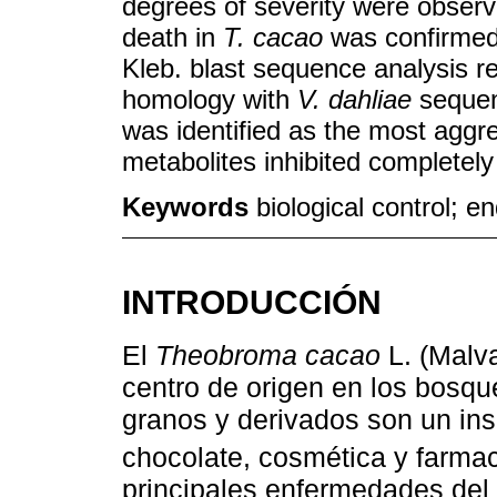
degrees of severity were obser
death in
T. cacao
was confirmed
Kleb. blast sequence analysis r
homology with
V. dahliae
sequen
was identified as the most aggr
metabolites inhibited completely
Keywords
biological control; e
INTRODUCCIÓN
El
Theobroma cacao
L. (Malv
centro de origen en los bosq
granos y derivados son un ins
chocolate, cosmética y farmac
principales enfermedades del