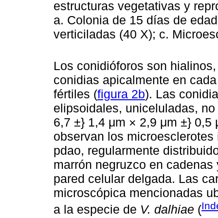
estructuras vegetativas y rep
a. Colonia de 15 días de edad
verticiladas (40 X); c. Microes
Los conidióforos son hialinos
conidias apicalmente en cada f
fértiles (
figura 2b
). Las conidi
elipsoidales, uniceluladas, n
6,7 ±} 1,4 μm × 2,9 μm ±} 0,5 
observan los microesclerotes 
pdao, regularmente distribuido
marrón negruzco en cadenas 
pared celular delgada. Las car
microscópica mencionadas ub
Ind
a la especie de
V. dalhiae
(