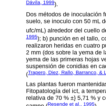
Dávila, 1999
).
Dos métodos de inoculación f
suelo, se inoculo con 50 mL d
ufc/mL) alrededor del cuello de
1995
); b) punción en el tallo, 
realizaron heridas en cuatro p
2 mm (dos sobre la yema de la
yema de las primeras hojas ve
suspensión de conidias en cad
Trapero, Diez, Rallo, Barranco, &
(
Las plantas fueron mantenidas
Fitopatología del ict, a temp
relativa de 70 % ±} 5,71 % y 
Resende et al., 1995
campo (
).