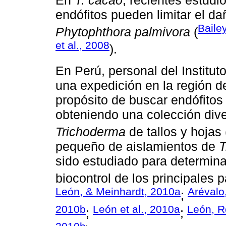
endófitos pueden limitar el d
Bailey
Phytophthora palmivora
(
et al., 2008
).
En Perú, personal del Instituto
una expedición en la región d
propósito de buscar endófitos
obteniendo una colección div
Trichoderma
de tallos y hojas 
pequeño de aislamientos de
T
sido estudiado para determinar
biocontrol de los principales 
León, & Meinhardt, 2010a
Arévalo
;
2010b
León et al., 2010a
León, R
;
;