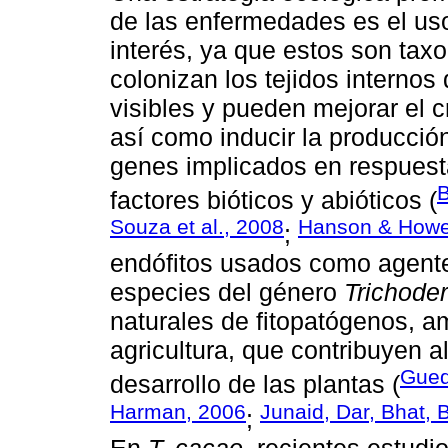
de las enfermedades es el uso
interés, ya que estos son tax
colonizan los tejidos internos
visibles y pueden mejorar el c
así como inducir la producció
genes implicados en respuest
B
factores bióticos y abióticos (
Souza et al., 2008
Hanson & Howel
;
endófitos usados como agentes
especies del género
Trichode
naturales de fitopatógenos, a
agricultura, que contribuyen a
Guede
desarrollo de las plantas (
Harman, 2006
Junaid, Dar, Bhat, 
;
En
T. cacao
, recientes estud