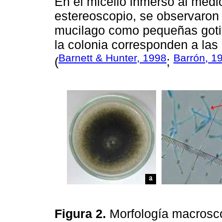
En el micelio inmerso al medio
estereoscopio, se observaron
mucilago como pequeñas gotit
la colonia corresponden a la
Barnett & Hunter, 1998
Barrón, 1
(
;
Figura 2.
Morfología macroscó