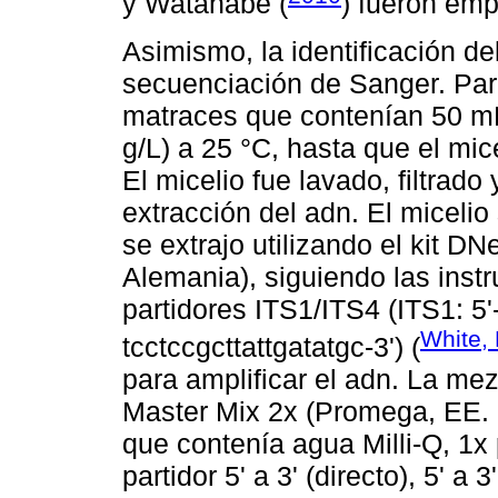
y Watanabe (
) fueron emp
Asimismo, la identificación de
secuenciación de Sanger. Para 
matraces que contenían 50 mL
g/L) a 25 °C, hasta que el mice
El micelio fue lavado, filtrad
extracción del adn. El micelio 
se extrajo utilizando el kit 
Alemania), siguiendo las instr
partidores ITS1/ITS4 (ITS1: 5'
White, 
tcctccgcttattgatatgc-3') (
para amplificar el adn. La me
Master Mix 2x (Promega, EE. 
que contenía agua Milli-Q, 1x
partidor 5' a 3' (directo), 5' a 