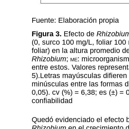
Fuente: Elaboración propia
Figura 3.
Efecto de
Rhizobiu
(0, surco 100 mg/L, foliar 100
foliar) en la altura promedio 
Rhizobium
;
me
: microorganism
entre estos. Valores represen
5).Letras mayúsculas difieren
minúsculas entre las formas d
0,05). cv (%) = 6,38; es (±) = 
confiabilidad
Quedó evidenciado el efecto be
Rhizobium
en el crecimiento de