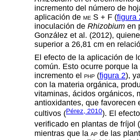
incremento del número de hoja
aplicación de
me
S + F (
figura 
inoculación de
Rhizobium
en p
González et al. (2012), quien
superior a 26,81 cm en relació
El efecto de la aplicación de 
común. Esto ocurre porque la 
incremento el
php
(
figura 2
), 
con la materia orgánica, pro
vitaminas, ácidos orgánicos, 
antioxidantes, que favorecen e
Pérez, 2010
cultivos (
). El efect
verificado en plantas de fríjol (
mientras que la
ap
de las plant