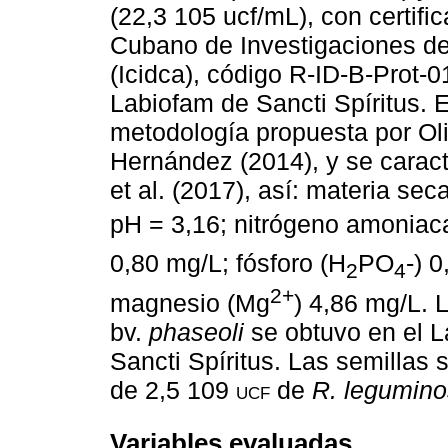
(22,3 105 ucf/mL), con certific
Cubano de Investigaciones de
(Icidca), código R-ID-B-Prot-0
Labiofam de Sancti Spíritus. E
metodología propuesta por Oli
Hernández (2014), y se carac
et al. (2017), así: materia sec
pH = 3,16; nitrógeno amoniac
0,80 mg/L; fósforo (H
PO
-) 
2
4
2+
magnesio (Mg
) 4,86 mg/L.
bv.
phaseoli
se obtuvo en el L
Sancti Spíritus. Las semillas
de 2,5 109
ucf
de
R. legumin
Variables evaluadas