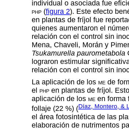
individual o asociada fue efic
php
(
figura 2
). Este efecto ben
en plantas de fríjol fue repor
quienes aumentaron el número 
relación con el control sin in
Mena, Chaveli, Morán y Piment
Tsukamurella paurometabola
lograron estimular significat
relación con el control sin inoc
La aplicación de los
me
de for
el
php
en plantas de fríjol. Est
aplicación de los
me
en forma f
Díaz, Montero, & 
follaje (22 %) (
el área fotosintética de las p
elaboración de nutrimentos par