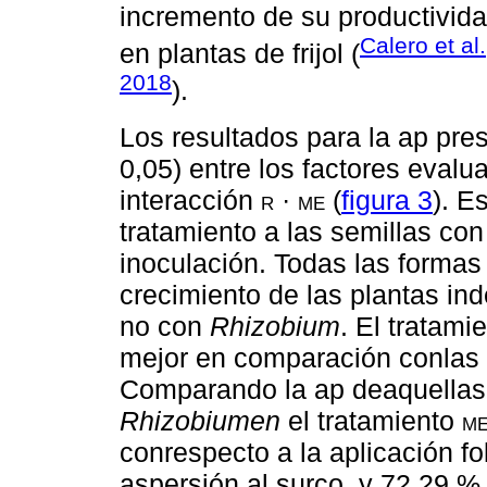
incremento de su productividad
Calero et al
en plantas de frijol (
2018
).
Los resultados para la ap pres
0,05) entre los factores evalua
interacción
r · me
(
figura 3
). E
tratamiento a las semillas co
inoculación. Todas las formas
crecimiento de las plantas in
no con
Rhizobium
. El tratami
mejor en comparación conlas 
Comparando la ap deaquellas 
Rhizobiumen
el tratamiento
m
conrespecto a la aplicación fo
aspersión al surco, y 72,29 %