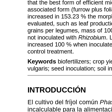
that the best form of efficient 
associated form (furrow plus fol
increased in 153.23 % the morp
evaluated, such as leaf producti
grains per legumes, mass of 10
not inoculated with
Rhizobium
. 
increased 100 % when inoculat
control treatment.
Keywords
biofertilizers; crop y
vulgaris; seed inoculation; soil i
INTRODUCCIÓN
El cultivo del fríjol común
Phas
incalculable para la alimenta