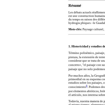
Résumé
Les débats actuels réaffirmen
est une construction humaine.
du temps en raison des différ
hydrogra phiques –le Guadalqu
Mots-clés:
Paysage culturel, 
1. Historicidad y estudios d
Término polisémico, paisaje, 
pintura, la extensión de terr
considerar que se trata de un
concreto», "el paisaje con su
paisaje que no solo podemos 
Por muchos años, la Geografí
primordial en su esquema con
estudios sobre los paisajes, c
6
conocimiento
. Podemos deci
por elementos abióticos, biót
el artículo, nos interesa sobr
Todavía, nuestra manera de pe
al mismo tiempo, elementos ta