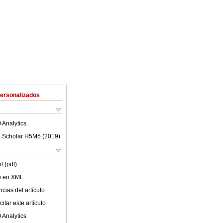
Personalizados
 Analytics
 Scholar H5M5 (
2019
)
l (pdf)
lo en XML
cias del artículo
itar este artículo
 Analytics