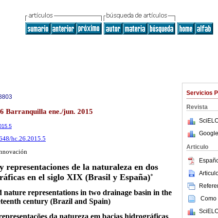
Servicios 
8803
Revista
26 Barranquilla ene./jun. 2015
SciELO
015.5
Google
5648/hc.26.2015.5
Articulo
 innovación
Españo
 y representaciones de la naturaleza en dos
Articu
áficas en el siglo XIX (Brasil y España)
*
Referen
 nature representations in two drainage basin in the
Como c
teenth century (Brazil and Spain)
SciELO
 representações da natureza em bacias hidrográficas