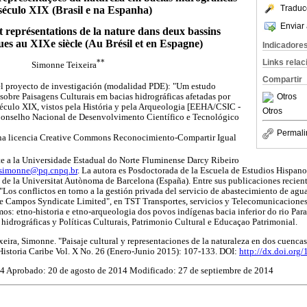
Traduc
século XIX (Brasil e na Espanha)
Enviar 
t représentations de la nature dans deux bassins
es au XIXe siècle (Au Brésil et en Espagne)
Indicadore
Links rela
**
Simonne Teixeira
Compartir
del proyecto de investigación (modalidad PDE): "Um estudo
obre Paisagens Culturais em bacias hidrográficas afetadas por
Otros
éculo XIX, vistos pela História y pela Arqueologia [EEHA/CSIC -
Otros
l Conselho Nacional de Desenvolvimento Científico e Tecnológico
Permali
una licencia Creative Commons Reconocimiento-Compartir Igual
te a la Universidade Estadual do Norte Fluminense Darcy Ribeiro
simonne@pq.cnpq.br
. La autora es Posdoctorada de la Escuela de Estudios Hispan
s de la Universitat Autònoma de Barcelona (España). Entre sus publicaciones recien
"Los conflictos en torno a la gestión privada del servicio de abastecimiento de agu
e Campos Syndicate Limited", en TST Transportes, servicios y Telecomunicaciones"
mos: etno-historia e etno-arqueologia dos povos indígenas bacia inferior do rio Para
hidrográficas y Políticas Culturais, Patrimonio Cultural e Educaçao Patrimonial.
xeira, Simonne. "Paisaje cultural y representaciones de la naturaleza en dos cuencas
Historia Caribe Vol. X No. 26 (Enero-Junio 2015): 107-133. DOI:
http://dx.doi.org
14 Aprobado: 20 de agosto de 2014 Modificado: 27 de septiembre de 2014