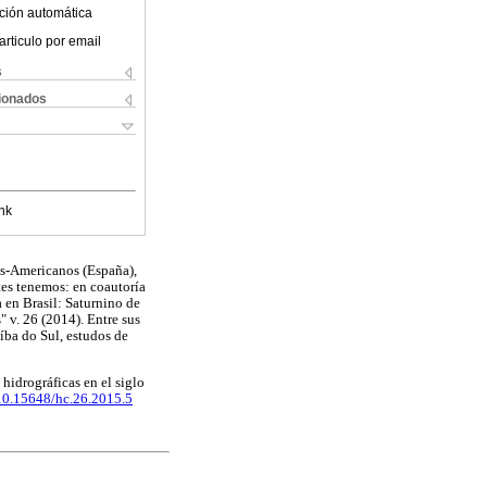
ción automática
articulo por email
s
cionados
nk
os-Americanos (España),
tes tenemos: en coautoría
a en Brasil: Saturnino de
 v. 26 (2014). Entre sus
íba do Sul, estudos de
 hidrográficas en el siglo
/10.15648/hc.26.2015.5