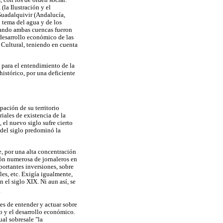
(la Ilustración y el
Guadalquivir (Andalucía,
l tema del agua y de los
cuando ambas cuencas fueron
 desarrollo económico de las
 Cultural, teniendo en cuenta
 para el entendimiento de la
histórico, por una deficiente
ación de su territorio
riales de existencia de la
 el nuevo siglo sufre cierto
 del siglo predominó la
, por una alta concentración
ión numerosa de jornaleros en
portantes inversiones, sobre
les, etc. Exigía igualmente,
 el siglo XIX. Ni aun así, se
.
ces de entender y actuar sobre
so y el desarrollo económico.
ual sobresale "la