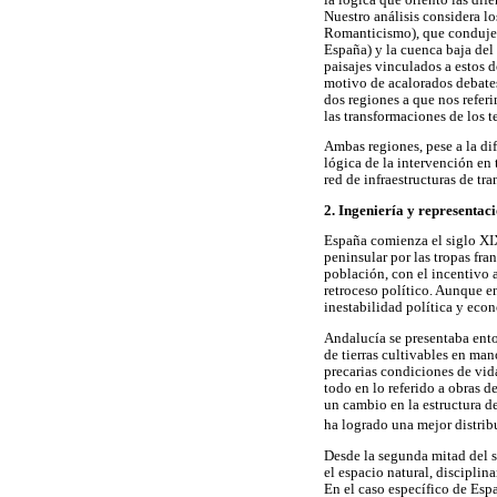
Nuestro análisis considera lo
Romanticismo), que condujero
España) y la cuenca baja del 
paisajes vinculados a estos 
motivo de acalorados debates
dos regiones a que nos refer
las transformaciones de los t
Ambas regiones, pese a la di
lógica de la intervención en 
red de infraestructuras de tra
2. Ingeniería y representac
España comienza el siglo XIX
peninsular por las tropas fra
población, con el incentivo a
retroceso político. Aunque e
inestabilidad política y eco
Andalucía se presentaba ento
de tierras cultivables en man
precarias condiciones de vid
todo en lo referido a obras d
un cambio en la estructura de
ha logrado una mejor distribu
Desde la segunda mitad del si
el espacio natural, disciplin
En el caso específico de Españ