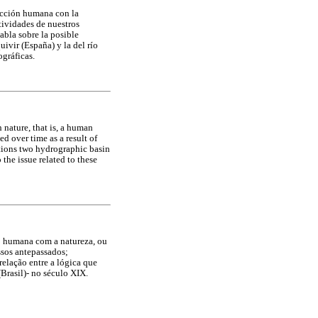
racción humana con la
tividades de nuestros
abla sobre la posible
uivir (España) y la del río
ográficas.
 nature, that is, a human
ed over time as a result of
entions two hydrographic basin
the issue related to these
o humana com a natureza, ou
ssos antepassados;
relação entre a lógica que
(Brasil)- no século XIX.