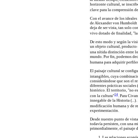
horizonte cultural, se inscri
clave para la comprensión d
Con el avance de los ideales
de Alexander von Humboldt s
deja de ser vista, tan solo
vivo dotado de finalidad, "la
De esto modo y según la visió
un objeto cultural, producto
una nítida distinción entre lo 
mundo. Por fin, podemos deci
humana para adquirir perfile
El paisaje cultural se confi
intangibles, cuya combinació
considerándose que son el re
diferentes prácticas sociales
histórico. El territorio, "no
14
con la cultura"
. Para Civa
innegable de la Historia (...
modificación humana y de rel
experimentación.
Desde nuestro punto de vista
todavía persisten, con una m
primordialmente, el paisaje 
Las relaciones económ