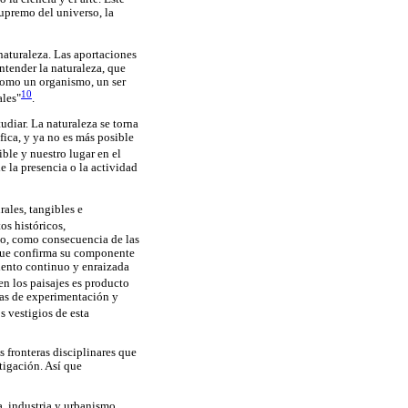
supremo del universo, la
naturaleza. Las aportaciones
tender la naturaleza, que
como un organismo, un ser
10
ales"
.
udiar. La naturaleza se torna
fica, y ya no es más posible
sible y nuestro lugar en el
 la presencia o la actividad
ales, tangibles e
s históricos,
mpo, como consecuencia de las
o que confirma su componente
imiento continuo y enraizada
en los paisajes es producto
ivas de experimentación y
os vestigios de esta
 fronteras disciplinares que
tigación. Así que
, industria y urbanismo.