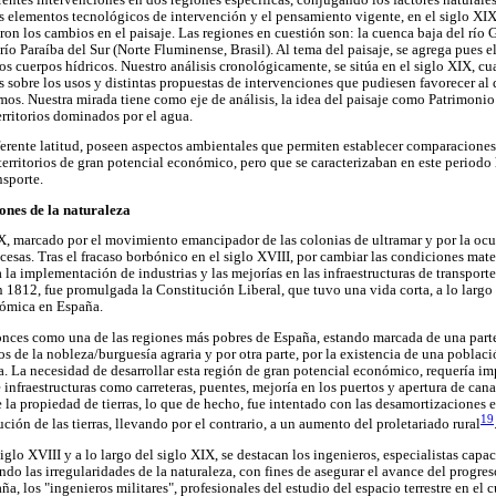
s elementos tecnológicos de intervención y el pensamiento vigente, en el siglo XIX 
n los cambios en el paisaje. Las regiones en cuestión son: la cuenca baja del río 
río Paraíba del Sur (Norte Fluminense, Brasil). Al tema del paisaje, se agrega pues e
dos cuerpos hídricos. Nuestro análisis cronológicamente, se sitúa en el siglo XIX, 
 sobre los usos y distintas propuestas de intervenciones que pudiesen favorecer al
imos. Nuestra mirada tiene como eje de análisis, la idea del paisaje como Patrimonio
erritorios dominados por el agua.
ferente latitud, poseen aspectos ambientales que permiten establecer comparaciones
territorios de gran potencial económico, pero que se caracterizaban en este periodo 
nsporte.
iones de la naturaleza
, marcado por el movimiento emancipador de las colonias de ultramar y por la ocup
ncesas. Tras el fracaso borbónico en el siglo XVIII, por cambiar las condiciones mate
 la implementación de industrias y las mejorías en las infraestructuras de transporte,
n 1812, fue promulgada la Constitución Liberal, que tuvo una vida corta, a lo largo
nómica en España.
nces como una de las regiones más pobres de España, estando marcada de una parte
os de la nobleza/burguesía agraria y por otra parte, por la existencia de una poblac
a. La necesidad de desarrollar esta región de gran potencial económico, requería im
e infraestructuras como carreteras, puentes, mejoría en los puertos y apertura de cana
 la propiedad de tierras, lo que de hecho, fue intentado con las desamortizaciones en
19
ción de las tierras, llevando por el contrario, a un aumento del proletariado rural
glo XVIII y a lo largo del siglo XIX, se destacan los ingenieros, especialistas capa
ando las irregularidades de la naturaleza, con fines de asegurar el avance del progre
a, los "ingenieros militares", profesionales del estudio del espacio terrestre en el c