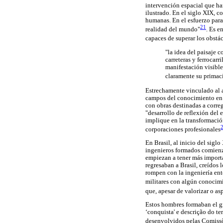
intervención espacial que han
ilustrado. En el siglo XIX, c
humanas. En el esfuerzo para 
21
realidad del mundo"
. Es e
capaces de superar los obstá
"la idea del paisaje 
carreteras y ferrocarr
manifestación visible
claramente su primac
Estrechamente vinculado al a
campos del conocimiento en d
con obras destinadas a correg
"desarrollo de reflexión del 
implique en la transformación 
corporaciones profesionales
En Brasil, al inicio del sigl
ingenieros formados comienza
empiezan a tener más importa
regresaban a Brasil, creídos
rompen con la ingeniería ento
militares con algún conocim
que, apesar de valorizar o as
Estos hombres formaban el gru
‘conquista' e descrição do te
desenvolvidos pelas Comissõ