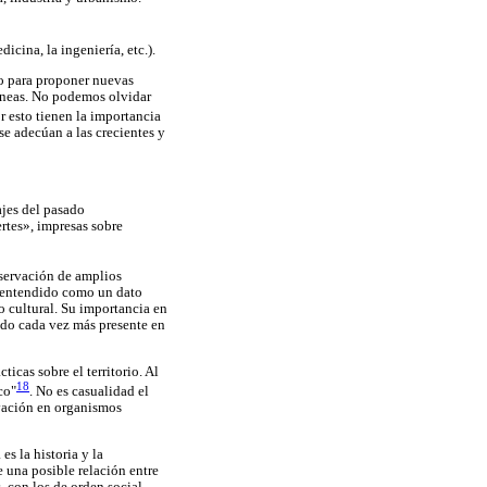
dicina, la ingeniería, etc.).
no para proponer nuevas
ráneas. No podemos olvidar
or esto tienen la importancia
 se adecúan a las crecientes y
ajes del pasado
rtes», impresas sobre
eservación de amplios
er entendido como un dato
 cultural. Su importancia en
ndo cada vez más presente en
icas sobre el territorio. Al
18
co"
. No es casualidad el
rvación en organismos
es la historia y la
e una posible relación entre
, con los de orden social.