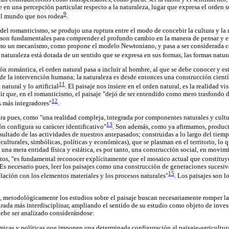
be en una percepción particular respecto a la naturaleza, lugar que expresa el orden 
9
el mundo que nos rodea
.
 del romanticismo, se produjo una ruptura entre el modo de concebir la cultura y la 
on fundamentales para comprender el profundo cambio en la manera de pensar y en
 como un mecanismo, como propone el modelo Newtoniano, y pasa a ser considerada 
 naturaleza está dotada de un sentido que se expresa en sus formas, las formas natur
n romántica, el orden natural pasa a incluir al hombre, al que se debe conocer y est
 de la intervención humana; la naturaleza es desde entonces una construcción cientí
11
natural y lo artificial
. El paisaje nos insiere en el orden natural, es la realidad vi
r que, en el romanticismo, el paisaje "dejó de ser entendido como mero trasfondo de
12
s más integradores"
.
gura pues, como "una realidad compleja, integrada por componentes naturales y cultur
13
n configura su carácter identificativo"
. Son además, como ya afirmamos, producto
sultado de las actividades de nuestros antepasados; construidas a lo largo del tie
 (culturales, simbólicas, políticas y económicas), que se plasman en el territorio, l
 es una mera entidad física y estática, es por tanto, una construcción social, en mov
ntos, "es fundamental reconocer explícitamente que el mosaico actual que constituy
). Es necesario pues, leer los paisajes como una construcción de generaciones suces
15
ación con los elementos materiales y los procesos naturales"
. Los paisajes son l
, metodológicamente los estudios sobre el paisaje buscan necesariamente romper las
irada más interdisciplinar, ampliando el sentido de su estudio como objeto de inves
debe ser analizado considerándose:
icas y políticas que imponen una determinada configuración al paisaje-agricultura