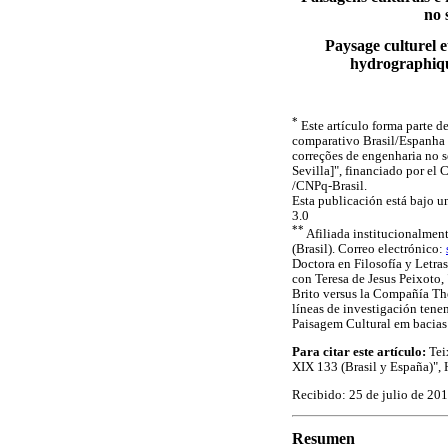
no 
Paysage culturel e
hydrographiqu
*
Este artículo forma parte 
comparativo Brasil/Espanha s
correções de engenharia no s
Sevilla]", financiado por e
/CNPq-Brasil.
Esta publicación está bajo 
3.0
**
Afiliada institucionalmen
(Brasil). Correo electrónico:
Doctora en Filosofía y Letra
con Teresa de Jesus Peixoto, 
Brito versus la Compañía Th
líneas de investigación tene
Paisagem Cultural em bacias 
Para citar este artículo:
Tei
XIX 133 (Brasil y España)", 
Recibido: 25 de julio de 20
Resumen