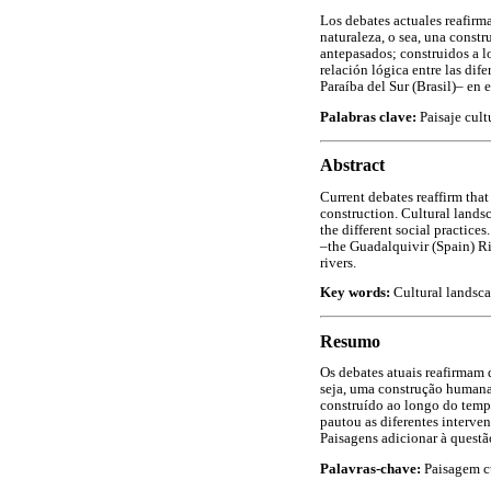
Los debates actuales reafirma
naturaleza, o sea, una constr
antepasados; construidos a lo
relación lógica entre las dif
Paraíba del Sur (Brasil)– en 
Palabras clave:
Paisaje cultu
Abstract
Current debates reaffirm that
construction. Cultural landsca
the different social practice
–the Guadalquivir (Spain) Riv
rivers.
Key words:
Cultural landsca
Resumo
Os debates atuais reafirmam
seja, uma construção humana.
construído ao longo do tempo 
pautou as diferentes interven
Paisagens adicionar à questã
Palavras-chave:
Paisagem cu