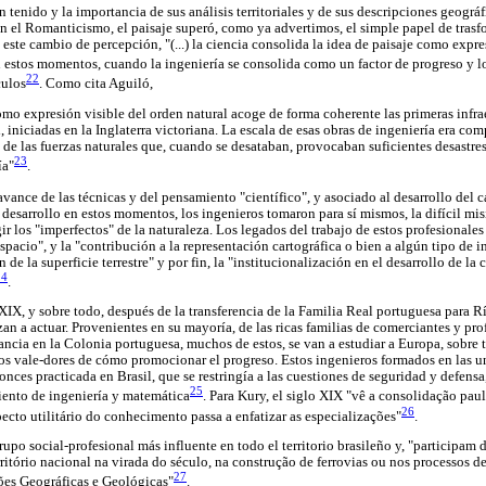
 tenido y la importancia de sus análisis territoriales y de sus descripciones geográf
on el Romanticismo, el paisaje superó, como ya advertimos, el simple papel de trasf
este cambio de percepción, "(...) la ciencia consolida la idea de paisaje como expre
n estos momentos, cuando la ingeniería se consolida como un factor de progreso y 
22
culos
. Como cita Aguiló,
como expresión visible del orden natural acoge de forma coherente las primeras infra
il, iniciadas en la Inglaterra victoriana. La escala de esas obras de ingeniería era co
 de las fuerzas naturales que, cuando se desataban, provocaban suficientes desastr
23
ía"
.
vance de las técnicas y del pensamiento "científico", y asociado al desarrollo del c
esarrollo en estos momentos, los ingenieros tomaron para sí mismos, la difícil misió
ir los "imperfectos" de la naturaleza. Los legados del trabajo de estos profesionale
espacio", y la "contribución a la representación cartográfica o bien a algún tipo de 
de la superficie terrestre" y por fin, la "institucionalización en el desarrollo de la 
24
.
o XIX, y sobre todo, después de la transferencia de la Familia Real portuguesa para R
n a actuar. Provenientes en su mayoría, de las ricas familias de comerciantes y prof
ncia en la Colonia portuguesa, muchos de estos, se van a estudiar a Europa, sobre
 los vale-dores de cómo promocionar el progreso. Estos ingenieros formados en las u
nces practicada en Brasil, que se restringía a las cuestiones de seguridad y defensa,
25
iento de ingeniería y matemática
. Para Kury, el siglo XIX "vê a consolidação paul
26
pecto utilitário do conhecimento passa a enfatizar as especializações"
.
po social-profesional más influente en todo el territorio brasileño y, "participam 
rritório nacional na virada do século, na construção de ferrovias ou nos processos 
27
es Geográficas e Geológicas"
.