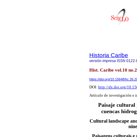
Historia Caribe
versión impresa
ISSN
0122-
Hist. Caribe vol.10 no.
https://doi.org/10.15648/hc.26.2
DOI:
http://dx.doi.org/10.1
Artículo de investigación e
Paisaje cultural
cuencas hidrogr
Cultural landscape and
nine
Paisagens culturais e