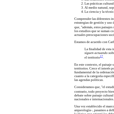
Las prácticas cultural
Al medio natural, sop
La ciencia y la técnic
Comprender las diferentes in
estrategias de gestión y uso
que, "además, estos paisajes
los estudios que se suman com
actuales preocupaciones soci
Estamos de acuerdo con Carl
La finalidad de esta i
siguen
actuando sobr
17
el territorio
.
En este contexto, el paisaje
territorios. Crece el interés p
fundamental de la ordenació
cuanto a la categoría especí
las agendas políticas.
Consideramos que, "el estudio
contrario, todo proyecto bie
debate sobre paisaje cultura
nacionales e internacionales.
Una vez establecido el marco 
arqueología–, pasamos a defin
la lógica que orientó las dif