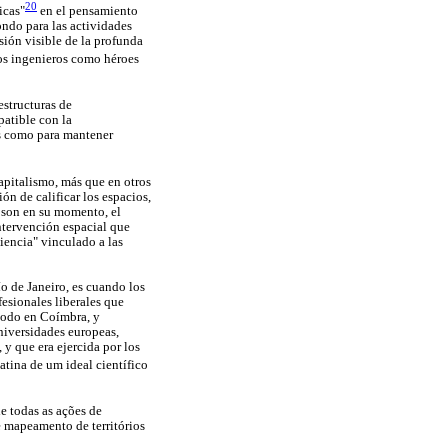
20
icas"
en el pensamiento
ondo para las actividades
sión visible de la profunda
los ingenieros como héroes
estructuras de
mpatible con la
es como para mantener
apitalismo, más que en otros
n de calificar los espacios,
s son en su momento, el
intervención espacial que
ciencia" vinculado a las
ío de Janeiro, es cuando los
esionales liberales que
 todo en Coímbra, y
niversidades europeas,
 y que era ejercida por los
atina de um ideal científico
de todas as ações de
de mapeamento de territórios