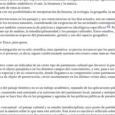
es (o ámbito simbólico): el arte, la literatura y la música.
orte de estas acciones.
a con sus posibilidades de interpretación (la historia, la ecología, la geografía, la me
tervenciones en los paisajes y sus consecuencias en los días actuales, son un cami
 de los recursos naturales, considerando las exigencias de las sociedades contempo
16
 son también consecuencia de prácticas e imperativos ideológicos específicos"
. P
o eje de análisis, la interdisciplinariedad y los paisajes culturales. Estos estudios,
oeconómicas respecto del planeamiento, gestión y uso del espacio geográfico.
o Tosco, para quien,
nvestigación no es solo científica, sino operativa: es preciso reconocer que los pais
e el presente
, es decir, siguen condicionando nuestras elecciones como marcas «fue
 sirve como un indicador de un cierto tipo de patrimonio cultural que favorece la pr
or el
objeto
paisajístico en los distintos campos del conocimiento, y este, pasa a s
n especial y de su conservación, donde llegamos a su comprensión como patrimonio
fica de objeto de preservación, creció enormemente en los últimos veinte años, esta
 del paisaje histórico no es un trabajo académico, separado de las aplicaciones práct
n construido está orientado a la
valorización
del patrimonio local, natural y antrópi
l que se hace hoy día en los programas y agendas de las políticas públicas de prese
conceptual –el paisaje cultural y su estudio interdisciplinar, cuyo punto de partida 
ir la materia sobre lo que trata este artículo. Este texto es una breve reflexión sobr
erentes intervenciones en dos regiones específicas, conjugando los factores naturales