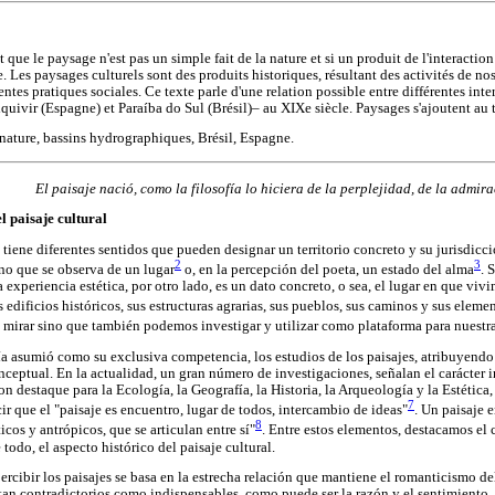
t que le paysage n'est pas un simple fait de la nature et si un produit de l'interactio
 Les paysages culturels sont des produits historiques, résultant des activités de nos
entes pratiques sociales. Ce texte parle d'une relation possible entre différentes int
ivir (Espagne) et Paraíba do Sul (Brésil)– au XIXe siècle. Paysages s'ajoutent au t
nature, bassins hydrographiques, Brésil, Espagne.
El paisaje nació, como la filosofía lo hiciera de la perplejidad, de la admi
el paisaje cultural
tiene diferentes sentidos que pueden designar un territorio concreto y su jurisdicci
2
3
eno que se observa de un lugar
o, en la percepción del poeta, un estado del alma
. 
a experiencia estética, por otro lado, es un dato concreto, o sea, el lugar en que viv
s edificios históricos, sus estructuras agrarias, sus pueblos, sus caminos y sus elem
mirar sino que también podemos investigar y utilizar como plataforma para nuestra
a asumió como su exclusiva competencia, los estudios de los paisajes, atribuyendo 
ceptual. En la actualidad, un gran número de investigaciones, señalan el carácter in
on destaque para la Ecología, la Geografía, la Historia, la Arqueología y la Estética, 
7
r que el "paisaje es encuentro, lugar de todos, intercambio de ideas"
. Un paisaje 
8
icos y antrópicos, que se articulan entre sí"
. Entre estos elementos, destacamos el
e todo, el aspecto histórico del paisaje cultural.
rcibir los paisajes se basa en la estrecha relación que mantiene el romanticismo de
n contradictorios como indispensables, como puede ser la razón y el sentimiento, o 