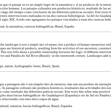
n que el paisaje no es un simple logro de la naturaleza y sí un producto de la inte
ucción humana. Los paisajes culturales son productos históricos, resultado de las ac
 largo del tiempo como conclusión de las diferentes prácticas sociales. Este texto h
erentes intervenciones realizadas en las dos cuencas hidrológicas –la del río Guadalq
el siglo XIX. A todo esto agregamos los paisajes vinculados a estas dos cuencas hidr
ral, la naturaleza, cuencas hidrográficas, Brasil, España.
 the landscape is not a simple fact of nature, but a product of human interaction with
pes are historical products, resulting from the activities of our ancestors; construct
s. This text tells about a possible relationship between the logic of different interv
er and Paraíba do Sul River (Brazil)– in the nineteenth century. Landscapes add to 
pe, nature, hydrographic basin, Brazil, Spain.
 que a paisagem não é um simples fato da natureza, mas sim um produto da interaçã
 As paisagens culturais são produtos históricos, resultantes das actividades dos no
como resultado das diferentes práticas sociais. Este texto fala sobre uma possível 
ções duas bacias hidrográficas -do Guadalquivir (Espanha) e rio do Sul rio Paraíba 
o relacionada com estes dois corpos de água.
ltural, natureza, bacias hidrográficas, Brasil, Espanha.