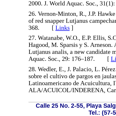
2000. J. World Aquac. Soc., 31(
26. Vernon-Minton, R., J.P. Hawk
of red snapper Lutjanus campechan
368. [
Links
]
27. Watanabe, W.O., E.P. Ellis, S.C
Hagood, M. Sparsis y S. Arneson. 
Lutjanus analis, a new candidate m
Aquac. Soc., 29: 176–187. [
L
28. Wedler, E., J. Palacio, L. Pére
sobre el cultivo de pargos en jaula
Latinoamericano de Acuicultura, 
ALA/ACUICOL/INDERENA, Carta
Calle 25 No. 2-55, Playa Sal
Tel.: (57-