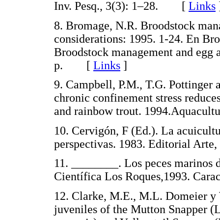
Inv. Pesq., 3(3): 1–28. [
Links
8. Bromage, N.R. Broodstock mana
considerations: 1995. 1-24. En Bro
Broodstock management and egg an
p. [
Links
]
9. Campbell, P.M., T.G. Pottinger 
chronic confinement stress reduce
and rainbow trout. 1994.Aquacu
10. Cervigón, F (Ed.). La acuicult
perspectivas. 1983. Editorial Ar
11. ________. Los peces marinos 
Científica Los Roques,1993. Car
12. Clarke, M.E., M.L. Domeier y
juveniles of the Mutton Snapper (