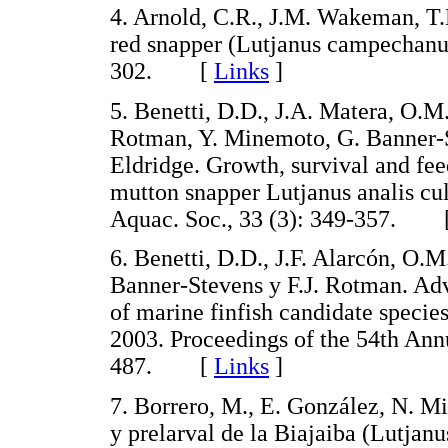
4. Arnold, C.R., J.M. Wakeman, T
red snapper (Lutjanus campechanus)
302. [
Links
]
5. Benetti, D.D., J.A. Matera, O.M.
Rotman, Y. Minemoto, G. Banner-S
Eldridge. Growth, survival and fee
mutton snapper Lutjanus analis cul
Aquac. Soc., 33 (3): 349-357. 
6. Benetti, D.D., J.F. Alarcón, O.
Banner-Stevens y F.J. Rotman. Ad
of marine finfish candidate species
2003. Proceedings of the 54th An
487. [
Links
]
7. Borrero, M., E. González, N. M
y prelarval de la Biajaiba (Lutjan