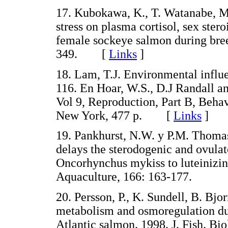
17. Kubokawa, K., T. Watanabe, M.
stress on plasma cortisol, sex ste
female sockeye salmon during bree
349. [
Links
]
18. Lam, T.J. Environmental influe
116. En Hoar, W.S., D.J Randall a
Vol 9, Reproduction, Part B, Behav
New York, 477 p. [
Links
]
19. Pankhurst, N.W. y P.M. Thoma
delays the sterodogenic and ovulat
Oncorhynchus mykiss to luteinizi
Aquaculture, 166: 163-177.
20. Persson, P., K. Sundell, B. Bj
metabolism and osmoregulation dur
Atlantic salmon. 1998. J. Fish. 