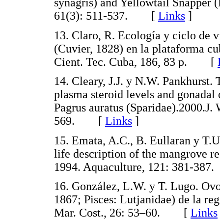
synagris) and Yellowtail Snapper (
61(3): 511-537. [
Links
]
13. Claro, R. Ecología y ciclo de v
(Cuvier, 1828) en la plataforma cu
Cient. Tec. Cuba, 186, 83 p. [
14. Cleary, J.J. y N.W. Pankhurst. 
plasma steroid levels and gonadal 
Pagrus auratus (Sparidae).2000.J. 
569. [
Links
]
15. Emata, A.C., B. Eullaran y T.
life description of the mangrove r
1994. Aquaculture, 121: 381-3
16. González, L.W. y T. Lugo. Ovo
1867; Pisces: Lutjanidae) de la reg
Mar. Cost., 26: 53–60. [
Links