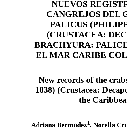
NUEVOS REGIST
CANGREJOS DEL 
PALICUS (PHILIPPI
(CRUSTACEA: DE
BRACHYURA: PALICI
EL MAR CARIBE CO
New records of the crabs
1838) (Crustacea: Decap
the Caribbea
1
Adriana Bermúdez
, Norella Cr