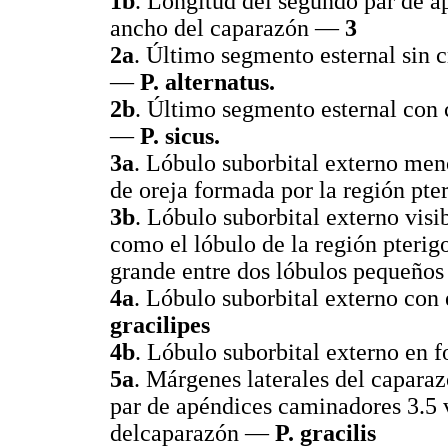
1b
. Longitud del segundo par de 
ancho del caparazón —
3
2a
. Último segmento esternal sin c
—
P. alternatus.
2b
. Último segmento esternal con 
—
P. sicus.
3a
. Lóbulo suborbital externo me
de oreja formada por la región pte
3b
. Lóbulo suborbital externo vis
como el lóbulo de la región pterig
grande entre dos lóbulos pequeño
4a
. Lóbulo suborbital externo co
gracilipes
4b
. Lóbulo suborbital externo en 
5a
. Márgenes laterales del capara
par de apéndices caminadores 3.5 
delcaparazón —
P. gracilis