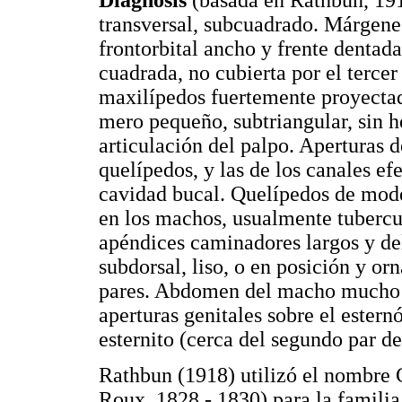
Diagnosis
(basada en Rathbun, 191
transversal, subcuadrado. Márgene
frontorbital ancho y frente dentad
cuadrada, no cubierta por el tercer
maxilípedos fuertemente proyectado
mero pequeño, subtriangular, sin he
articulación del palpo. Aperturas d
quelípedos, y las de los canales ef
cavidad bucal. Quelípedos de mod
en los machos, usualmente tubercul
apéndices caminadores largos y de
subdorsal, liso, o en posición y or
pares. Abdomen del macho mucho 
aperturas genitales sobre el estern
esternito (cerca del segundo par 
Rathbun (1918) utilizó el nombre
Roux, 1828 - 1830) para la famili