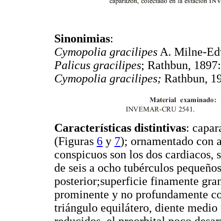
Sinonimias
:
Cymopolia gracilipes
A. Milne-Ed
Palicus gracilipes
; Rathbun, 1897:
Cymopolia gracilipes;
Rathbun, 1
Características distintivas
: capar
(Figuras
6
y
7
); ornamentado con a
conspicuos son los dos cardiacos, 
de seis a ocho tubérculos pequeños
posterior;superficie finamente gra
prominente y no profundamente co
triángulo equilátero, diente medio
reducidos, el preorbital poco desa