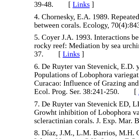
39-48. [
Links
]
4. Chornesky, E.A. 1989. Repeated 
between corals. Ecology, 70(4)
5. Coyer J.A. 1993. Interactions b
rocky reef: Mediation by sea urchin
37. [
Links
]
6. De Ruyter van Stevenick, E.D.
Populations of Lobophora variegat
Curacao: Influence of Grazing and 
Ecol. Prog. Ser. 38:241-250. [
7. De Ruyter van Stevenick ED, 
Growht inhibition of Lobophora v
scleractinian corals. J. Exp. Mar
8. Díaz, J.M., L.M. Barrios, M.H. C