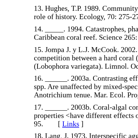
13. Hughes, T.P. 1989. Community s
role of history. Ecology, 70: 2
14. _____. 1994. Catastrophes, pha
Caribbean coral reef. Science 
15. Jompa J. y L.J. McCook. 2002. 
competition between a hard coral (
(Lobophora variegata). Limnol.
16. ______. 2003a. Contrasting effe
spp. Are unaffected by mixed-specie
Anotrichium tenue. Mar. Ecol. P
17. ______. 2003b. Coral-algal co
properties <have different effects 
95. [
Links
]
18. Lang, J. 1973. Interspecific ag