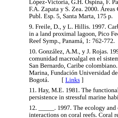
López-Victoria, G.H. Ospina, F. Pa
F.A. Zapata y S. Zea. 2000. Área
Publ. Esp. 5, Santa Marta, 175 
9. Freile, D., y L. Hillis. 1997. C
in a land proximal lagoon, Pico Fe
Reef Symp., Panamá, 1: 762-7
10. González, A.M., y J. Rojas. 19
comunidad macroalgal en el sistem
San Bernardo, Caribe colombiano. 
Marina, Fundación Universidad de
Bogotá. [
Links
]
11. Hay, M.E. 1981. The functiona
persistence in stressful marine h
12. _____. 1997. The ecology and 
interactions on coral reefs. Cora