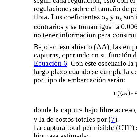
según cada regulación, esto con el 
regulaciones sobre el tamaño de po
flota. Los coeficientes α
y α
son 
e
s
contrarios y se toman igual a 0.00
no tener información para construi
Bajo acceso abierto (AA), las empr
capturas, operando en su función d
Ecuación 6
. Con este escenario la
largo plazo cuando se cumpla la co
por tipo de embarcación serán:
donde la captura bajo libre acceso
y la de costos totales por (
7
).
La captura total permisible (CTP)
biomasa estimada: