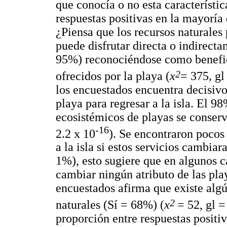
que conocía o no esta característica
respuestas positivas en la mayoría
¿Piensa que los recursos naturales
puede disfrutar directa o indirect
95%) reconociéndose como benefici
2
ofrecidos por la playa (
x
= 375
,
gl
los encuestados encuentra decisivo
playa para regresar a la isla. El 98
ecosistémicos de playas se conserv
-16
2.2 x 10
). Se encontraron pocos 
a la isla si estos servicios cambi
1%), esto sugiere que en algunos ca
cambiar ningún atributo de las pla
encuestados afirma que existe algú
2
naturales (Sí = 68%) (
x
= 52, gl =
proporción entre respuestas positiva