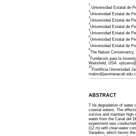
1
.Universidad Estatal de P
2
Universidad Estatal de P
3
Universidad Estatal de P
4
Universidad Estatal de P
5
Universidad Estatal de P
6
Universidad Estatal de P
7
Universidad Estatal de P
8
The Nature Conservancy, 
9
Fundación para la Investi
Waitsfield, USA. vpizarro@
10
Pontificia Universidad J
malov@javerianacali.edu.
ABSTRACT
T he degradation of water 
coastal waters. The effects
survive and maintain high c
water from the Canal del Di
experiment was conducted
(12 m) with clear-water con
Varadero, which favors the 