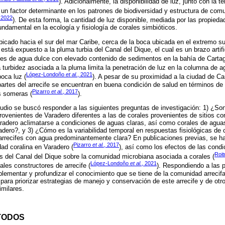
). Adicionalmente, la disponibilidad de luz, junto con la 
 un factor determinante en los patrones de biodiversidad y estructura de comu
 2022
). De esta forma, la cantidad de luz disponible, mediada por las propieda
undamental en la ecología y fisiología de corales simbióticos.
ubicado hacia el sur del mar Caribe, cerca de la boca ubicada en el extremo s
está expuesto a la pluma turbia del Canal del Dique, el cual es un brazo artif
es de agua dulce con elevado contenido de sedimentos en la bahía de Carta
a turbidez asociada a la pluma limita la penetración de luz en la columna de 
López-Londoño
et al.
, 2021
oca luz (
). A pesar de su proximidad a la ciudad de Ca
 partes del arrecife se encuentran en buena condición de salud en términos de 
Pizarro
et al.
, 2017
s someras (
).
udio se buscó responder a las siguientes preguntas de investigación: 1) ¿So
rovenientes de Varadero diferentes a las de corales provenientes de sitios co
adero aclimatarse a condiciones de aguas claras, así como corales de aguas
adero?, y 3) ¿Cómo es la variabilidad temporal en respuestas fisiológicas de 
e arrecifes con agua predominantemente clara? En publicaciones previas, se ha 
Pizarro
et al.
, 2017
ad coralina en Varadero (
), así como los efectos de las cond
Roi
s del Canal del Dique sobre la comunidad microbiana asociada a corales (
López-Londoño
et al.
, 2021
rales constructores de arrecife (
). Respondiendo a las 
ementar y profundizar el conocimiento que se tiene de la comunidad arrecifal
ra priorizar estrategias de manejo y conservación de este arrecife y de otro
milares.
TODOS