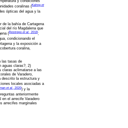
temperatura y condiciones
Kahng
et
nidades coralinas (
des ópticas del agua y la
ur de la bahía de Cartagena
icial del río Magdalena que
Restrepo
et al.
, 2018
gena (
;
agua, condicionando el
rtagena y la exposición a
cobertura coralina,
n las tasas de
n aguas claras?, 2)
 claras aclimatarse a las
corales de Varadero,
descrito la estructura y
iciones locales asociadas a
tman
et al.
, 2020
) y la
preguntas anteriormente
 en el arrecife Varadero
s arrecifes marginales