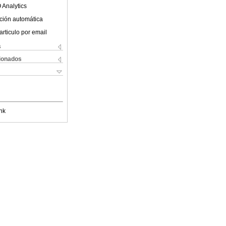
 Analytics
ción automática
articulo por email
s
cionados
nk