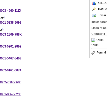
SciELO
Traduc
-0003-4560-111X
Enviar 
3
nez
Indicadore
-0001-5238-3099
Links rela
4
ro
Compartir
-0003-2809-788X
Otros
Otros
-0003-0201-2892
Permali
-0001-5467-8499
-0002-0161-3074
-0002-7307-8680
-0001-8367-0293