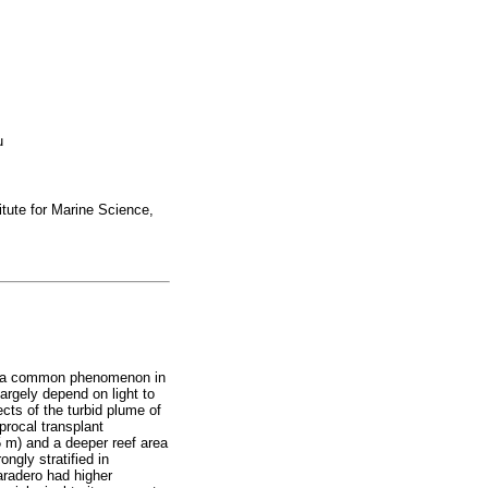
u
tute for Marine Science,
 is a common phenomenon in
argely depend on light to
cts of the turbid plume of
procal transplant
 m) and a deeper reef area
ngly stratified in
Varadero had higher