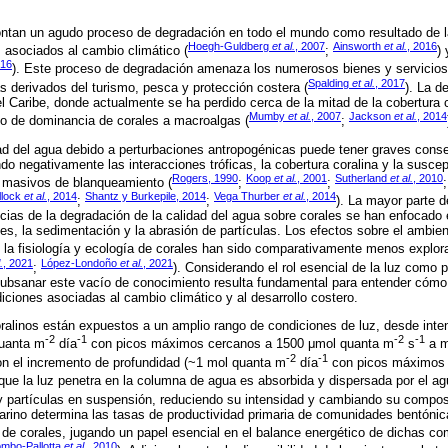
rontan un agudo proceso de degradación en todo el mundo como resultado de la
Hoegh-Guldberg
et al.
, 2007
Ainsworth
et al.
, 2016
s asociados al cambio climático (
;
)
016
). Este proceso de degradación amenaza los numerosos bienes y servicios
Spalding
et al.
, 2017
 derivados del turismo, pesca y protección costera (
). La d
 el Caribe, donde actualmente se ha perdido cerca de la mitad de la cobertura
Mumby
et al.
, 2007
Jackson
et al.
, 2014
io de dominancia de corales a macroalgas (
;
dad del agua debido a perturbaciones antropogénicas puede tener graves cons
ndo negativamente las interacciones tróficas, la cobertura coralina y la suscep
Rogers, 1990
Koop
et al.
, 2001
Sutherland
et al.
, 2010
 masivos de blanqueamiento (
;
;
llock
et al.
, 2014
Shantz y Burkepile, 2014
Vega Thurber
et al.
, 2014
;
;
). La mayor parte d
as de la degradación de la calidad del agua sobre corales se han enfocado e
tes, la sedimentación y la abrasión de partículas. Los efectos sobre el ambie
n la fisiología y ecología de corales han sido comparativamente menos explor
.
, 2021
López-Londoño
et al.
, 2021
;
). Considerando el rol esencial de la luz como p
subsanar este vacío de conocimiento resulta fundamental para entender cómo l
iciones asociadas al cambio climático y al desarrollo costero.
oralinos están expuestos a un amplio rango de condiciones de luz, desde int
-2
-1
-2
-1
quanta m
día
con picos máximos cercanos a 1500 μmol quanta m
s
a m
-2
-1
on el incremento de profundidad (~1 mol quanta m
día
con picos máximos 
 que la luz penetra en la columna de agua es absorbida y dispersada por el a
 y partículas en suspensión, reduciendo su intensidad y cambiando su composi
marino determina las tasas de productividad primaria de comunidades bentónic
n de corales, jugando un papel esencial en el balance energético de dichas c
ombo-Pallotta
et al.
, 2010