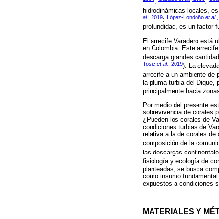
;
;
hidrodinámicas locales, es
al.
, 2019
López-Londoño
et al.
,
;
profundidad, es un factor f
El arrecife Varadero está 
en Colombia. Este arrecife 
descarga grandes cantidad
Tosic
et al.
, 2019
). La elevad
arrecife a un ambiente de p
la pluma turbia del Dique,
principalmente hacia zona
Por medio del presente est
sobrevivencia de corales p
¿Pueden los corales de Var
condiciones turbias de Var
relativa a la de corales d
composición de la comunid
las descargas continentale
fisiología y ecología de co
planteadas, se busca compl
como insumo fundamental pa
expuestos a condiciones si
MATERIALES Y MÉ