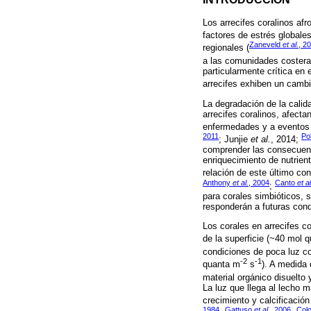
Los arrecifes coralinos af
factores de estrés globale
Zaneveld
et al.
, 2
regionales (
a las comunidades costeras
particularmente crítica en
arrecifes exhiben un camb
La degradación de la cali
arrecifes coralinos, afecta
enfermedades y a eventos
2011
Po
; Junjie
et al.
, 2014;
comprender las consecuenci
enriquecimiento de nutrien
relación de este último co
Anthony
et al.
, 2004
Canto
et al
;
para corales simbióticos, 
responderán a futuras cond
Los corales en arrecifes c
de la superficie (~40 mol 
condiciones de poca luz c
-2
-1
quanta m
s
). A medida
material orgánico disuelto
La luz que llega al lecho 
crecimiento y calcificació
1984
Gattuso
et al.
, 2006
Col