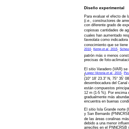
Diseño experimental
Para evaluar el efecto de 
(
i.e.,
constructores de arrec
con diferente grado de exp
copiosas cantidades de a
cuales han aumentado resp
faveolata
como indicadora d
conocimiento que se tiene 
2010
Kemp
et al.
, 2015
Scheu
;
;
patrón más o menos constant
precisas de foto-aclimatac
El sitio Varadero (VAR) se
Lopez-Victoria
et al.
, 2015
Piz
(
;
(10° 18’ 23.3” N, 75° 35’ 08
desembocadura del Canal de
están compuestos principal
12 m (1-5 %). Por encima 
gradualmente más abundant
encuentra en buenas condic
El sitio Isla Grande norte
y San Bernardo (PNNCRSB) (
de las áreas coralinas más
debido a una menor influe
arrecifes en el PNNCRSB s