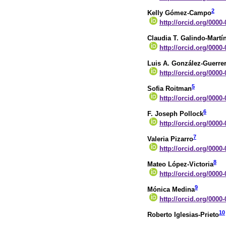
2
Kelly Gómez-Campo
http://orcid.org/0000
Claudia T. Galindo-Martí
http://orcid.org/0000
Luis A. González-Guerre
http://orcid.org/0000
5
Sofia Roitman
http://orcid.org/0000
6
F. Joseph Pollock
http://orcid.org/0000
7
Valeria Pizarro
http://orcid.org/0000
8
Mateo López-Victoria
http://orcid.org/0000
9
Mónica Medina
http://orcid.org/0000
10
Roberto Iglesias-Prieto