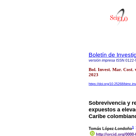
Boletín de Invest
versión impresa
ISSN
0122-
Bol. Invest. Mar. Cost.
2023
https://doi.org/10.25268/bimc.i
Sobrevivencia y r
expuestos a elevad
Caribe colombian
1
Tomás López-Londoño
http://orcid.org/0000