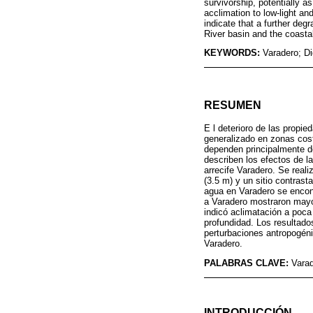
survivorship, potentially as
acclimation to low-light and
indicate that a further de
River basin and the coasta
KEYWORDS:
Varadero; Di
RESUMEN
E l deterioro de las propi
generalizado en zonas cost
dependen principalmente de
describen los efectos de la
arrecife Varadero. Se real
(3.5 m) y un sitio contras
agua en Varadero se encont
a Varadero mostraron mayor
indicó aclimatación a poca 
profundidad. Los resultado
perturbaciones antropogéni
Varadero.
PALABRAS CLAVE:
Varad
INTRODUCCIÓN