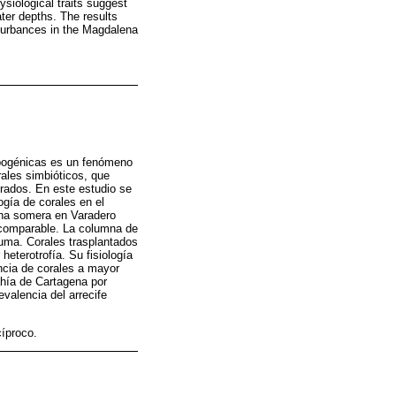
ysiological traits suggest
eater depths. The results
sturbances in the Magdalena
ropogénicas es un fenómeno
rales simbióticos, que
orados. En este estudio se
ogía de corales en el
na somera en Varadero
z comparable. La columna de
luma. Corales trasplantados
eterotrofía. Su fisiología
encia de corales a mayor
ahía de Cartagena por
valencia del arrecife
cíproco.