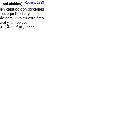
Rogers, 1990
s saludables) (
;
igen kárstico con porciones
 poco profundas y
de coral vivo en esta área
ral y antrópico,
que (Díaz
et al.
, 2000;