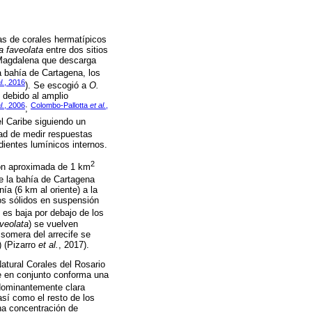
cas de corales hermatípicos
a faveolata
entre dos sitios
o Magdalena que descarga
la bahía de Cartagena, los
l.
, 2016
). Se escogió a
O.
 debido al amplio
l.
, 2006
Colombo-Pallotta
et al.
,
;
el Caribe siguiendo un
idad de medir respuestas
dientes lumínicos internos.
2
ión aproximada de 1 km
de la bahía de Cartagena
nía (6 km al oriente) a la
os sólidos en suspensión
o es baja por debajo de los
aveolata
) se vuelven
somera del arrecife se
) (Pizarro
et al.
, 2017).
atural Corales del Rosario
ue en conjunto conforma una
edominantemente clara
así como el resto de los
na concentración de