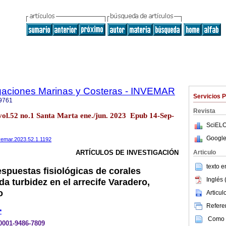
igaciones Marinas y Costeras - INVEMAR
Servicios 
9761
Revista
 vol.52 no.1 Santa Marta ene./jun. 2023 Epub 14-Sep-
SciELO
Google
nvemar.2023.52.1.1192
Articulo
ARTÍCULOS DE INVESTIGACIÓN
texto 
espuestas fisiológicas de corales
Inglés 
a turbidez en el arrecife Varadero,
o
Articu
Referen
*
Como c
-0001-9486-7809