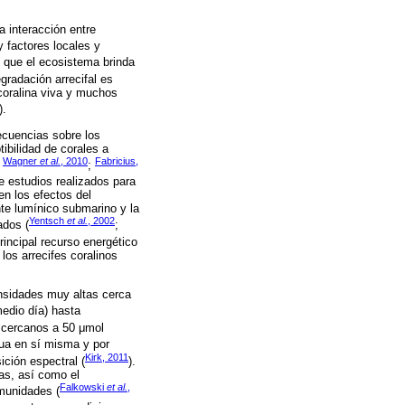
 interacción entre
 y factores locales y
 que el ecosistema brinda
egradación arrecifal es
 coralina viva y muchos
).
ecuencias sobre los
tibilidad de corales a
Wagner
et al.
, 2010
Fabricius,
;
;
e estudios realizados para
n los efectos del
nte lumínico submarino y la
Yentsch
et al.
, 2002
ados (
;
rincipal recurso energético
os arrecifes coralinos
ensidades muy altas cerca
edio día) hasta
cercanos a 50 μmol
gua en sí misma y por
Kirk, 2011
ción espectral (
).
as, así como el
Falkowski
et al.
,
omunidades (