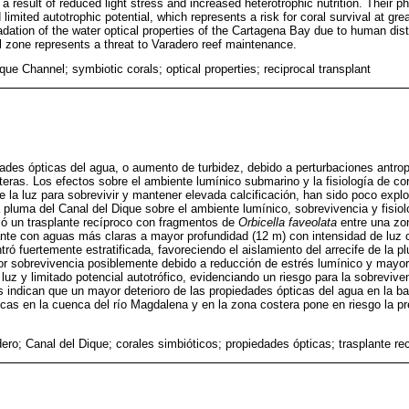
 a result of reduced light stress and increased heterotrophic nutrition. Their ph
 limited autotrophic potential, which represents a risk for coral survival at gr
gradation of the water optical properties of the Cartagena Bay due to human di
l zone represents a threat to Varadero reef maintenance.
que Channel; symbiotic corals; optical properties; reciprocal transplant
edades ópticas del agua, o aumento de turbidez, debido a perturbaciones ant
eras. Los efectos sobre el ambiente lumínico submarino y la fisiología de co
 la luz para sobrevivir y mantener elevada calcificación, han sido poco expl
 pluma del Canal del Dique sobre el ambiente lumínico, sobrevivencia y fisiol
izó un trasplante recíproco con fragmentos de
Orbicella faveolata
entre una zo
tante con aguas más claras a mayor profundidad (12 m) con intensidad de lu
ró fuertemente estratificada, favoreciendo el aislamiento del arrecife de la p
 sobrevivencia posiblemente debido a reducción de estrés lumínico y mayor h
luz y limitado potencial autotrófico, evidenciando un riesgo para la sobreviv
s indican que un mayor deterioro de las propiedades ópticas del agua en la b
cas en la cuenca del río Magdalena y en la zona costera pone en riesgo la pre
ero; Canal del Dique; corales simbióticos; propiedades ópticas; trasplante re