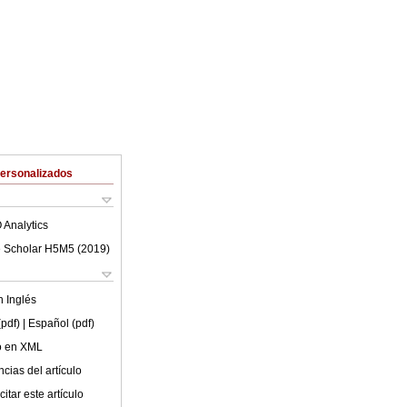
Personalizados
 Analytics
 Scholar H5M5 (
2019
)
en
Inglés
(pdf)
| Español (pdf)
lo en XML
cias del artículo
itar este artículo