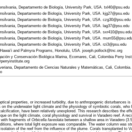
ensilvania, Departamento de Biología, University Park, USA. txl40@psu.edu
ensilvania, Departamento de Biología, University Park, USA. kjg27@psu.edu
ensilvania, Departamento de Biología, University Park, USA. czg30@psu.edu
ensilvania, Departamento de Biología, University Park, USA. lag37@psu.edu
ensilvania, Departamento de Biología, University Park, USA. sxr410@psu.edu
ensilvania, Departamento de Biología, University Park, USA. mum55@psu.ed
ensilvania, Departamento de Biología, University Park, USA. rzi3@psu.edu
Hawai’i and Palmyra Programs, Honolulu, USA. joseph.pollock@tnc.org
gación y Conservación Biológica Marina, Ecomares, Cali, Colombia Perry Insti
perryinstitute.org
averiana, Departamento de Ciencias Naturales y Matemáticas, Cali, Colombia.
co
optical properties, or increased turbidity, due to anthropogenic disturbances
 on the underwater light climate and the physiology of symbiotic corals, who l
alcification, have been relatively unexplored. This research describes the effe
que on the light climate, coral physiology and survival in Varadero reef. A reci
 with fragments of
Orbicella faveolata
between a shallow area in Varadero (3.5
ditions, where total light exposure was comparable. The water column was stro
isolation of the reef from the influence of the plume. Corals transplanted to 