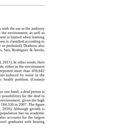
 with the ear or the auditory
n the environment, as well as
ent is limited when learning
ess is classified according to
e or profound). Deafness also
as, Sais, Rodriguez & Areola,
 2011). In other words, their
nds, either in the environment
 reported more than 456,642
usis induced by noise in the
ic health problem. (Consejo
he one hand, a deaf person is
possibilities for the deaf to
al environment, given the high
 184,330 in 2007. The figure
R, 2010). Although growth is
af population has no academic
lso accounts for the largest
hool graduates with hearing