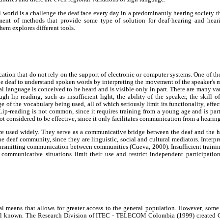
l world is a challenge the deaf face every day in a predominantly hearing society th
ent of methods that provide some type of solution for deaf-hearing and hear
hem explores different tools.
tion that do not rely on the support of electronic or computer systems. One of them
e deaf to understand spoken words by interpreting the movement of the speaker's 
ral language is conceived to be heard and is visible only in part. There are many v
h lip-reading, such as insufficient light, the ability of the speaker, the skill of 
 of the vocabulary being used, all of which seriously limit its functionality, effec
Lip-reading is not common, since it requires training from a young age and is part 
not considered to be effective, since it only facilitates communication from a hearin
are used widely. They serve as a communicative bridge between the deaf and the he
the deaf community, since they are linguistic, social and cultural mediators. Interp
ansmitting communication between communities (Cueva, 2000). Insufficient trainin
nt communicative situations limit their use and restrict independent participat
al means that allows for greater access to the general population. However, some 
ell known. The Research Division of ITEC - TELECOM Colombia (1999) created 