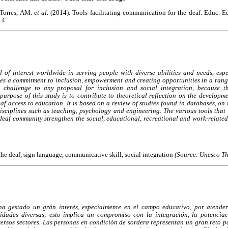
-Torres, AM.
et al.
(2014). Tools facilitating communication for the deaf. Educ. E
.4
l of interest worldwide in serving people with diverse abilities and needs, espec
ies a commitment to inclusion, empowerment and creating opportunities in a range
 challenge to any proposal for inclusion and social integration, because thei
urpose of this study is to contribute to theoretical reflection on the develop
eaf access to education. It is based on a review of studies found in databases, on 
isciplines such as teaching, psychology and engineering. The various tools that
deaf community strengthen the social, educational, recreational and work-related a
the deaf, sign language, communicative skill, social integration
(Source: Unesco Th
ha gestado un grán interés, especialmente en el campo educativo, por atende
idades diversas; esto implica un compromiso con la integración, la potencia
ersos sectores. Las personas en condición de sordera representan un gran reto p