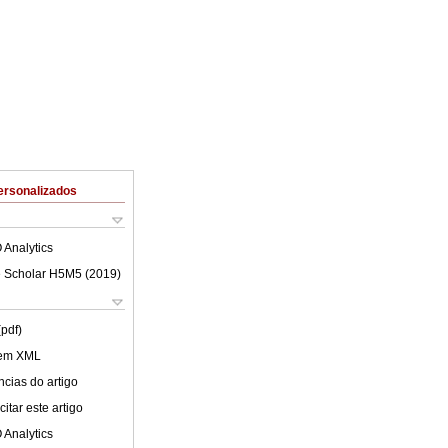
ersonalizados
 Analytics
 Scholar H5M5 (
2019
)
(pdf)
 em XML
cias do artigo
itar este artigo
 Analytics