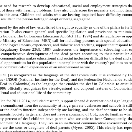
he need for research to develop educational, social and employment strategies t
rt of those with hearing problems. They also underscore the necessity and importance
n this area. Children and adults who are hearing impaired have difficulty comm
s results in the person failing to adapt or being segregated.
ed by the rule of law, established the right to equality as one of the pillars in its 
ation. It also enacts general and specific legislation and provisions to minimiz
ts borders. The Colombian Education Act (Act 115/ 1994) and its regulatory or ap
 Ministry of Education -MEN) call for including persons with special education
technological means, experiences, and didactic and teaching support that respond to 
 Regulatory Decree 2369/ 1997 underscores the importance of schooling that en
comprehensive development of the deaf person according to their particular abil
 communication makes educational and social inclusion difficult for the deaf and a
l opportunities for this population in compliance with the country's policies on so
ic communication experiences of an interpersonal nature.
SL) is recognized as the language of the deaf community. It is endorsed by the
dos - INSOR (National Institute for the Deaf), and the Federación Nacional de 
 Deaf in Colombia) as the language that enables the deaf in Colombia to articu
996 officially recognizes the visual-gestural and corporal features of Colombia
cultural and educational life of the community.
lan for 2011-2014, included research, support for and dissemination of sign language
 a commitment from the community at large, private businesses and schools is still 
for the deaf to function independently are lacking, and the deaf continue to be shu
onments. Society in general does not have a command of CSL, nor do families whe
ty percent of deaf children have parents who are able to hear. Consequently, the
velopment of a language. They live in an inefficient communicative environment co
are the sons or daughters of deaf parents (Myers, 2005). This clearly has reper