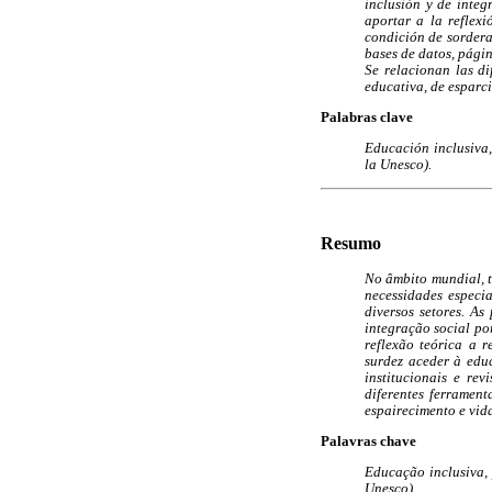
inclusión y de integ
aportar a la reflex
condición de sordera 
bases de datos, págin
Se relacionan las di
educativa, de esparci
Palabras clave
Educación inclusiva,
la Unesco).
Resumo
No âmbito mundial, 
necessidades especi
diversos setores. A
integração social po
reflexão teórica a 
surdez aceder à edu
institucionais e re
diferentes ferramen
espairecimento e vid
Palavras chave
Educação inclusiva, 
Unesco).