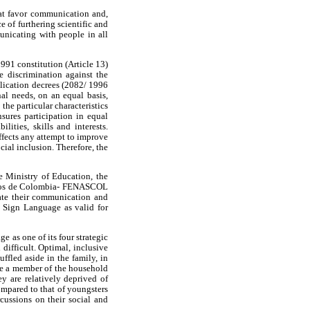
hat favor communication and,
 of furthering scientific and
unicating with people in all
1991 constitution (Article 13)
e discrimination against the
plication decrees (2082/ 1996
al needs, on an equal basis,
the particular characteristics
sures participation in equal
ities, skills and interests.
ffects any attempt to improve
cial inclusion. Therefore, the
 Ministry of Education, the
Sordos de Colombia- FENASCOL
late their communication and
n Sign Language as valid for
 as one of its four strategic
difficult. Optimal, inclusive
ffled aside in the family, in
re a member of the household
y are relatively deprived of
mpared to that of youngsters
cussions on their social and