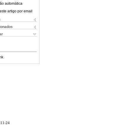
ão automática
este artigo por email
s
cionados
ar
nk
-11-24