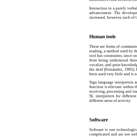
Interaction in a purely verba
advancement. The developm
increased; however, each of t
Human tools
These are forms of communica
reading, a method used by th
tool has constraints, since o
from being understood throug
vocalize, and prior knowledge
the deaf (Fernández, 1992). 
been used very little and is 
Sign language interpreters 
function is relevant within 
receiving, processing and tr
SL interpreters for differe
different areas of activity.
Software
Software is one technologic
complicated and are not w