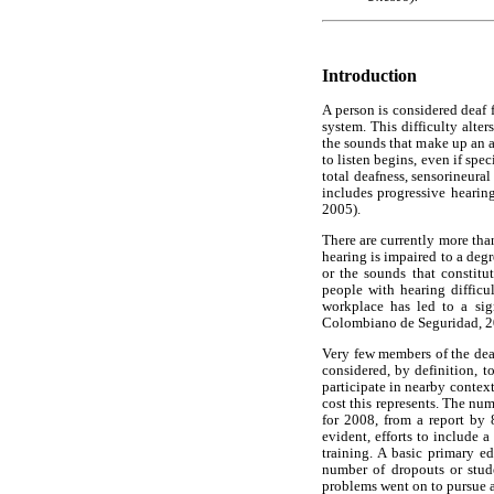
Introduction
A person is considered deaf 
system. This difficulty alte
the sounds that make up an 
to listen begins, even if spe
total deafness, sensorineura
includes progressive hearing
2005).
There are currently more tha
hearing is impaired to a degr
or the sounds that constit
people with hearing difficu
workplace has led to a sig
Colombiano de Seguridad, 2
Very few members of the deaf
considered, by definition, t
participate in nearby context
cost this represents. The n
for 2008, from a report by 
evident, efforts to include 
training. A basic primary e
number of dropouts or stud
problems went on to pursue a