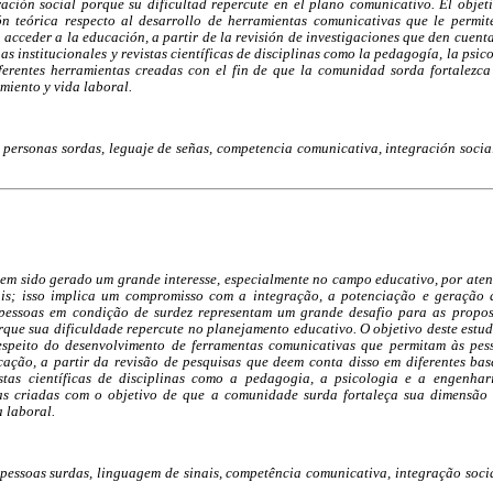
ración social porque su dificultad repercute en el plano comunicativo. El objeti
ión teórica respecto al desarrollo de herramientas comunicativas que le permit
acceder a la educación, a partir de la revisión de investigaciones que den cuenta
as institucionales y revistas científicas de disciplinas como la pedagogía, la psico
ferentes herramientas creadas con el fin de que la comunidad sorda fortalezca
miento y vida laboral.
 personas sordas, leguaje de señas, competencia comunicativa, integración socia
tem sido gerado um grande interesse, especialmente no campo educativo, por ate
ais; isso implica um compromisso com a integração, a potenciação e geração
s pessoas em condição de surdez representam um grande desafio para as propos
rque sua dificuldade repercute no planejamento educativo. O objetivo deste estud
respeito do desenvolvimento de ferramentas comunicativas que permitam às pe
cação, a partir da revisão de pesquisas que deem conta disso em diferentes bas
vistas científicas de disciplinas como a pedagogia, a psicologia e a engenhar
tas criadas com o objetivo de que a comunidade surda fortaleça sua dimensão s
a laboral.
pessoas surdas, linguagem de sinais, competência comunicativa, integração soci