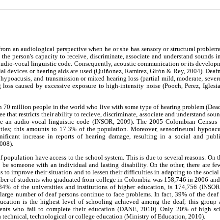
from an audiological perspective when he or she has sensory or structural problems
rs the person's capacity to receive, discriminate, associate and understand sounds i
audio-vocal linguistic code. Consequently, acoustic communication or its developm
cial devices or hearing aids are used (Quiñonez, Ramírez, Girón & Rey, 2004). Deafn
l hypoacusis, and transmission or mixed hearing loss (partial mild, moderate, sever
 loss caused by excessive exposure to high-intensity noise (Pooch, Perez, Iglesi
n 70 million people in the world who live with some type of hearing problem (Dead,
ee that restricts their ability to recieve, discriminate, associate and understand sou
ute an audio-vocal linguistic code (INSOR, 2009). The 2005 Colombian Census
lties; this amounts to 17.3% of the population. Moreover, sensorineural hypoac
nificant increase in reports of hearing damage, resulting in a social and publ
008).
 population have access to the school system. This is due to several reasons. On t
o be someone with an individual and lasting disability. On the other, there are few 
s to improve their situation and to lessen their difficulties in adapting to the soci
umber of students who graduated from college in Colombia was 158,746 in 2006 and
84% of the universities and institutions of higher education, is 174,756 (INSO
a large number of deaf persons continue to face problems. In fact, 39% of the de
ducation is the highest level of schooling achieved among the deaf; this group a
ents who fail to complete their education (DANE, 2010). Only 20% of high sc
 technical, technological or college education (Ministry of Education, 2010).