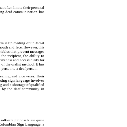
at often limits their personal
ing-deaf communication has
 is lip-reading or lip-facial
mouth and face. However, this
ariables that prevent messages
the recipient, the ability to
tiveness and accessibility for
of the oralist method. It has
g person to a deaf person.
aring, and vice versa. Their
reting sign language involves
g and a shortage of qualified
ion by the deaf community in
software proposals are quite
Colombian Sign Language, a