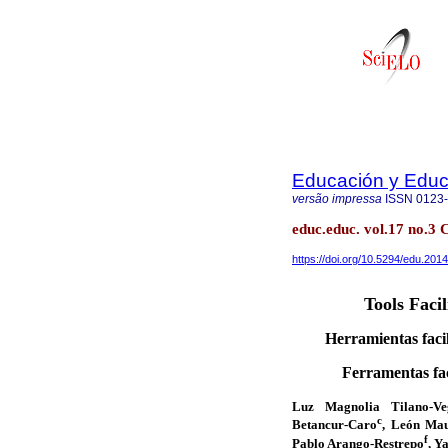
Educación y Edu
versão impressa
ISSN
0123
educ.educ. vol.17 no.3 C
https://doi.org/10.5294/edu.2014
Tools Faci
Herramientas faci
Ferramentas fa
Luz Magnolia Tilano-Ve
c
Betancur-Caro
, León Mau
f
Pablo Arango-Restrepo
, Y