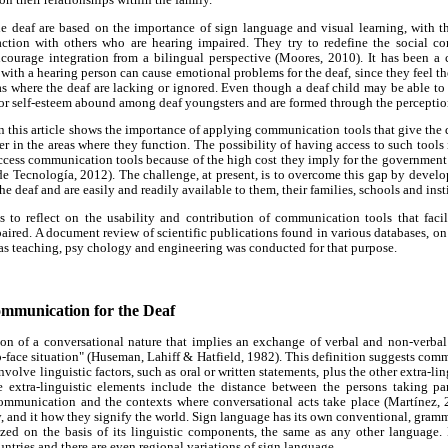
n their relationships within the family.
e deaf are based on the importance of sign language and visual learning, with th
action with others who are hearing impaired. They try to redefine the social con
ncourage integration from a bilingual perspective (Moores, 2010). It has been a c
with a hearing person can cause emotional problems for the deaf, since they feel t
s where the deaf are lacking or ignored. Even though a deaf child may be able to 
oor self-esteem abound among deaf youngsters and are formed through the perceptions
in this article shows the importance of applying communication tools that give the d
er in the areas where they function. The possibility of having access to such tools is
cess communication tools because of the high cost they imply for the government a
e Tecnología, 2012). The challenge, at present, is to overcome this gap by develo
he deaf and are easily and readily available to them, their families, schools and inst
s to reflect on the usability and contribution of communication tools that facil
paired. A document review of scientific publications found in various databases, on 
 as teaching, psy chology and engineering was conducted for that purpose.
Communication for the Deaf
on of a conversational nature that implies an exchange of verbal and non-verba
to-face situation" (Huseman, Lahiff & Hatfield, 1982). This definition suggests com
involve linguistic factors, such as oral or written statements, plus the other extra-l
extra-linguistic elements include the distance between the persons taking par
communication and the contexts where conversational acts take place (Martínez, 
 and it how they signify the world. Sign language has its own conventional, gramm
yzed on the basis of its linguistic components, the same as any other language. H
ntries and there are even regional variations of sign language.