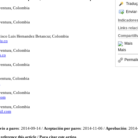
Traduç
entura, Colombia
Enviar 
Indicadore
ventura, Colombia
Links rela
Compartilh
cisco Luis Hernandez Betancur, Colombia
du.co
Mais
Mais
ventura, Colombia
u.co
Permali
entura, Colombia
entura, Colombia
o
ventura, Colombia
com
ventura, Colombia
il.com
vío a pares
: 2014-09-14 /
Aceptación por pares
: 2014-11-06 /
Aprobación
: 2014
 reference this article / Para citar este artigo