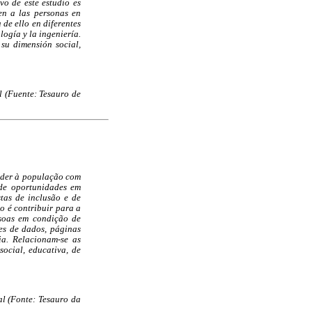
vo de este estudio es
en a las personas en
 de ello en diferentes
logía y la ingeniería.
 su dimensión social,
l (Fuente: Tesauro de
nder à população com
 de oportunidades em
tas de inclusão e de
o é contribuir para a
ssoas em condição de
es de dados, páginas
ia. Relacionam-se as
ocial, educativa, de
al (Fonte: Tesauro da