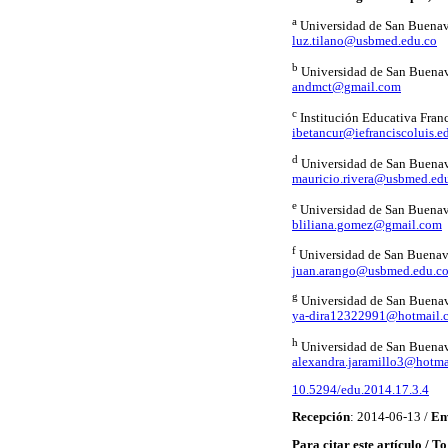
a
Universidad de San Buenav
luz.tilano@usbmed.edu.co
b
Universidad de San Buena
andmct@gmail.com
c
Institución Educativa Fran
ibetancur@iefranciscoluis.e
d
Universidad de San Buena
mauricio.rivera@usbmed.ed
e
Universidad de San Buenav
bliliana.gomez@gmail.com
f
Universidad de San Buenav
juan.arango@usbmed.edu.c
g
Universidad de San Buena
ya-dira12322991@hotmail.
h
Universidad de San Buena
alexandra.jaramillo3@hotma
10.5294/edu.2014.17.3.4
Recepción
: 2014-06-13 /
En
Para citar este artículo / To