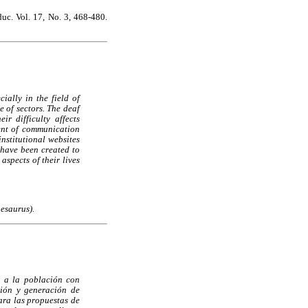
duc. Vol. 17, No. 3, 468-480.
ially in the field of
 of sectors. The deaf
r difficulty affects
ment of communication
institutional websites
 have been created to
spects of their lives
esaurus).
r a la población con
ción y generación de
ara las propuestas de