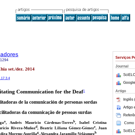
cadores
Serviços P
-1294
Journal
hia set./dez. 2014
SciELO
.17.3.4
Google
litating Communication for the Deaf
Artigo
1
Inglês 
litadoras de la comunicación de personas sordas
Artigo
cilitadoras da comunicação de pessoas surdas
Referên
a
b
ga
, Andrés Mauricio Cárdenas-Torres
, Isabel Cristina
Como c
d
e
ricio Rivera-Muñoz
, Beatriz Liliana Gómez-Gómez
, Juan
SciELO
g
h
adira Moreno-Asprilla
, Alexandra Jaramillo-Velásquez