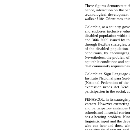
These figures demonstrate t
hence, interaction on the pa
technological development i
walks of life. Oftentimes, thi
Colombia, as a country govern
and endorses inclusive educ
disabled population within i
and 366/ 2009 issued by the
through flexible strategies, 
of the disabled population.
conditions, by encouraging 
Nevertheless, the problem of
equitable conditions and equa
deaf community requires bas
Colombian Sign Language (C
Instituto Nacional para Sor
(National Federation of the
expression needs. Act 324/1
participation in the social, 
FENASCOL, in its strategic p
vectors. However, extracting
and participatory instances 
schools and in social envir
has a hearing problem. Nine
linguistic input and the de
who can hear and those who 