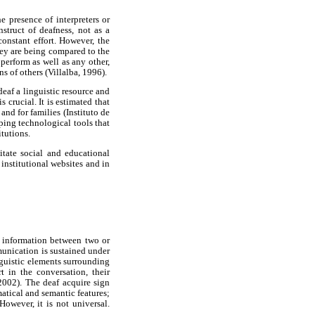
e presence of interpreters or
struct of deafness, not as a
onstant effort. However, the
hey are being compared to the
perform as well as any other,
 of others (Villalba, 1996).
eaf a linguistic resource and
 crucial. It is estimated that
nd for families (Instituto de
ping technological tools that
itutions.
itate social and educational
institutional websites and in
l information between two or
munication is sustained under
inguistic elements surrounding
t in the conversation, their
2002). The deaf acquire sign
atical and semantic features;
owever, it is not universal.