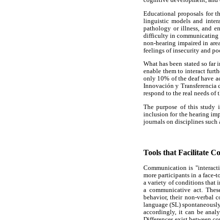
cognitive development, and o
Educational proposals for th
linguistic models and inter
pathology or illness, and e
difficulty in communicating 
non-hearing impaired in area
feelings of insecurity and p
What has been stated so far 
enable them to interact furth
only 10% of the deaf have ac
Innovación y Transferencia d
respond to the real needs of t
The purpose of this study i
inclusion for the hearing im
journals on disciplines such
Tools that Facilitate 
Communication is "interacti
more participants in a face-
a variety of conditions that 
a communicative act. These 
behavior, their non-verbal 
language (SL) spontaneously,
accordingly, it can be anal
Differences exist between cou