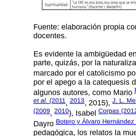
Fuente: elaboración propia co
docentes.
Es evidente la ambigüedad en
parte, quizás, por la naturali
marcado por el catolicismo po
por el apego a la catequesis 
algunos autores, como Mario
et al.
(2011
2013
J. L. M
,
, 2015),
(2009
2010
Corpas (201
,
), Isabel
Botero y Álvaro Hernández
Dayro
pedagógica, los relatos la mu