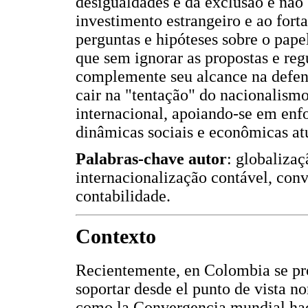
desigualdades e da exclusão e não
investimento estrangeiro e ao for
perguntas e hipóteses sobre o pap
que sem ignorar as propostas e re
complemente seu alcance na defens
cair na "tentação" do nacionalism
internacional, apoiando-se em en
dinâmicas sociais e econômicas at
Palabras-chave autor
: globaliza
internacionalização contável, conv
contabilidade.
Contexto
Recientemente, en Colombia se p
soportar desde el punto de vista 
como la Convergencia mundial hac