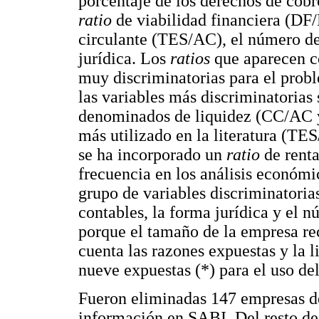
porcentaje de los derechos de cobr
ratio
de viabilidad financiera (D
circulante (TES/AC), el número d
jurídica. Los
ratios
que aparecen 
muy discriminatorias para el prob
las variables más discriminatorias
denominados de liquidez (CC/AC y
más utilizado en la literatura (TE
se ha incorporado un
ratio
de rent
frecuencia en los análisis económ
grupo de variables discriminatorias
contables, la forma jurídica y el 
porque el tamaño de la empresa r
cuenta las razones expuestas y la l
nueve expuestas (*) para el uso de
Fueron eliminadas 147 empresas de
información en SABI. Del resto de 