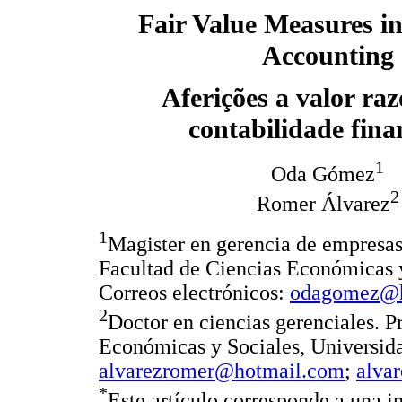
Fair Value Measures in
Accounting
Aferições a valor raz
contabilidade fina
1
Oda Gómez
2
Romer Álvarez
1
Magister en gerencia de empresas.
Facultad de Ciencias Económicas y
Correos electrónicos:
odagomez@h
2
Doctor en ciencias gerenciales. Pr
Económicas y Sociales, Universida
alvarezromer@hotmail.com
;
alva
*
Este artículo corresponde a una i