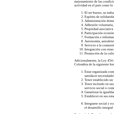
mejoramiento de las condicio
actividad en el país como lo 
El ser bueno, su tra
Espíritu de solidarid
Administración democ
Adhesión voluntaria, 
Propiedad asociativa 
Participación económi
Formación e informac
Autonomía, autodete
Servicio a la comuni
Integración con otras
Promoción de la cult
Adicionalmente, la Ley 454 de
Colombia de la siguiente fo
Estar organizada com
satisfacer necesidade
Tener establecido un 
Tener incluido en sus
servicio social o com
Garantizar la igualda
Establecer en sus est
Integrarse social y e
el desarrollo integral