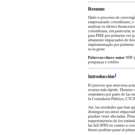
Resumo
Dado o processo de convergên
empresariado colombiano, e e
analisar os efeitos financei
colombiana, em particular, n
para PME por primeira vez pa
altamente impactados de form
implementação por primeira v
se-ia gerar.
Palavras-chave autor
NIIF 
poupança e crédito
1
Introducción
El proceso que atraviesa act
avanza más rápido. Durante di
estándares por parte de las 
la Contaduría Pública, CTCP,
Así, las entidades que han q
distinguir sus áreas impactad
puedan verse afectadas. Princ
requerimientos de los estánd
las full IFRS en cuanto a co
futuro podrían pasar al plano