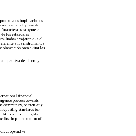
 potenciales implicaciones
 caso, con el objetivo de
n financiera para pyme en
 de los estándares
esultados arrojaron que el
referente a los instrumentos
e planeación para evitar los
 cooperativa de ahorro y
ernational financial
vergence process towards
ss community, particularly
l reporting standards for
bilities receive a highly
he first implementation of
edit cooperative