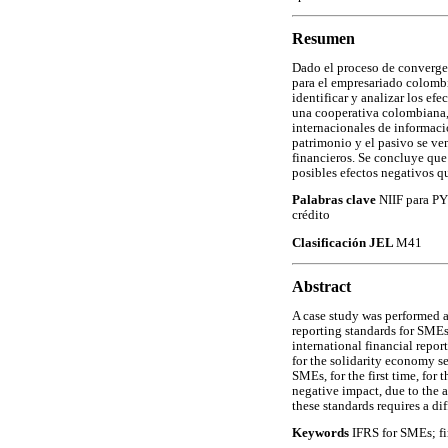
Resumen
Dado el proceso de convergen
para el empresariado colombia
identificar y analizar los e
una cooperativa colombiana, e
internacionales de informaci
patrimonio y el pasivo se ve
financieros. Se concluye que
posibles efectos negativos q
Palabras clave
NIIF para PY
crédito
Clasificación JEL
M41
Abstract
A case study was performed a
reporting standards for SMEs
international financial repo
for the solidarity economy se
SMEs, for the first time, for 
negative impact, due to the a
these standards requires a dif
Keywords
IFRS for SMEs; fir