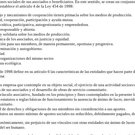
nes sociales de sus asociados o beneficiarios. En este sentido, se crean un conjunto
establece el artículo 4 de la Ley 454 de 1998:
bajo y mecanismos de cooperación tienen primacía sobre los medios de producción.
ad, cooperación, participación y ayuda mutua.
rática, participativa, autogestionaria y emprendedora.
responsable y abierta.
y solidaria sobre los medios de producción.
ca de los asociados, en justicia y equidad.
ión para sus miembros, de manera permanente, oportuna y progresiva.
rminación y autogobierno.
dad.
 organizaciones del mismo sector.
ura ecológica.
 1998 define en su artículo 6 las características de las entidades que hacen parte 
rma:
o empresa que contemple en su objeto social, el ejercicio de una actividad socioe
s de sus asociados y el desarrollo de obras de servicio comunitario.
vínculo asociativo, fundado en los principios y fines contemplados en la presente l
 estatutos o reglas básicas de funcionamiento la ausencia de ánimo de lucro, movida 
unitario.
d de derechos y obligaciones de sus miembros sin consideración a sus aportes.
atutos un monto mínimo de aportes sociales no reducibles, debidamente pagados, du
conómicamente, sin perjuicio de sus vínculos con otras entidades sin ánimo de lucr
 del ser humano.