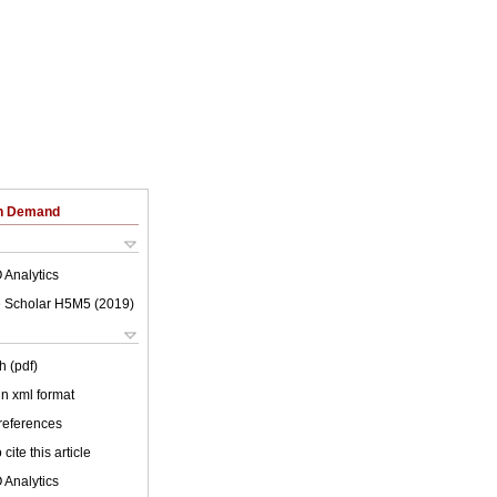
on Demand
 Analytics
 Scholar H5M5 (
2019
)
h (pdf)
 in xml format
 references
cite this article
 Analytics