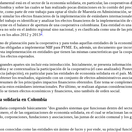
ndamental está en el sector de la economía solidaria, en particular, las cooperativas 
lombia y sobre las cuales se han realizado pocas distinciones en lo corrido del pr
te, como parte de este trabajo para optar al título de Maestría en Administración, 
 y simular los efectos financieros de la implementación de estándares internacionale
 del trabajo es identificar y analizar los efectos financieros de la implementación de
pyme en el balance de apertura de una cooperativa colombiana. Esta entidad es una
iva no solo en el ámbito regional sino nacional, y es clasificada como una de las pr
2
a en los años 2012 y 2013
.
mo de planeación para la cooperativa y para todas aquellas entidades de la economí
e las obligadas a implementar NIIF para PYME. Es, además, un documento que incorp
esta implementación en entidades que tienen las mismas características que la coop
 los efectos esperados.
 grandes apartes sin incluir esta introducción. Inicialmente, se presenta información 
ia y se contextualiza la participación de la cooperativa (el caso analizado). Poste
ia (adopción), en particular para las entidades de economía solidaria en el país. Má
tener los resultados, siguiendo con un conjunto de efectos administrativos asocia
esumen de los principales impactos financieros obtenidos. Este tema se complemen
acia estos estándares internacionales. Por último, se realizan algunas consideracione
lo se tienen efectos económicos y financieros, sino también de orden social.
ía solidaria en Colombia
idaria comprende básicamente "dos grandes sistemas que funcionan dentro del sect
imero, el de las organizaciones de economía solidaria, en el cual se relacionan las 
o, corporaciones, fundaciones y asociaciones, las juntas de acción comunal y los 
son conocidas como las entidades sin ánimo de lucro y por ende, su principal funció