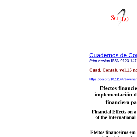
Cuadernos de Con
Print version
ISSN
0123-147
Cuad. Contab. vol.15 n
https://doi.org/10.11144/Javeri
Efectos financi
implementación de
financiera pa
Financial Effects on
of the Internationa
Efeitos financeiros e