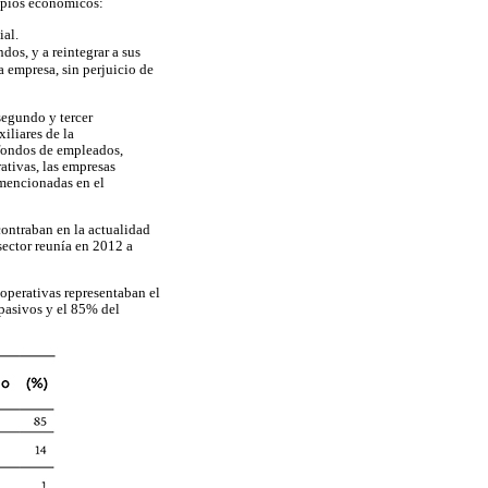
cipios económicos:
ial.
dos, y a reintegrar a sus
a empresa, sin perjuicio de
segundo y tercer
iliares de la
s fondos de empleados,
ativas, las empresas
 mencionadas en el
ontraban en la actualidad
sector reunía en 2012 a
operativas representaban el
 pasivos y el 85% del