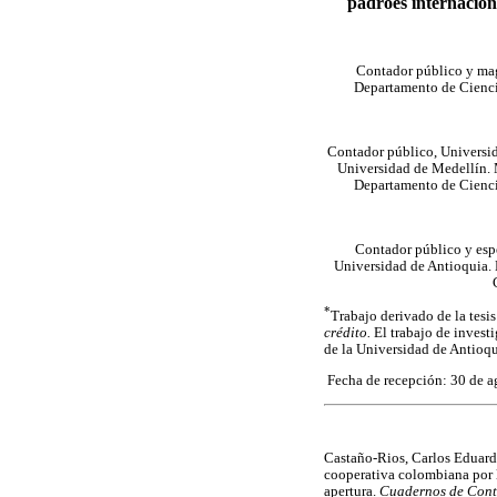
padrões internacion
Contador público y magí
Departamento de Cienci
Contador público, Universid
Universidad de Medellín. M
Departamento de Cienci
Contador público y espe
Universidad de Antioquia. 
*
Trabajo derivado de la tesi
crédito.
El trabajo de invest
de la Universidad de Antioqu
Fecha de recepción: 30 de a
Castaño-Rios, Carlos Eduard
cooperativa colombiana por l
apertura.
Cuadernos de Cont