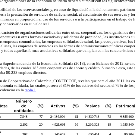
as organizaciones de la economía solidaria deberán cumplir con los siguientes prin
ibilidad de las reservas sociales y, en caso de liquidación, la del remanente patrimon
s a la prestación de servicios de carácter social, al crecimiento de sus reservas y fon
 mismos en proporción al uso de los servicios o a la participación en el trabajo de l
y conservarlos en su valor real.
l carácter de organizaciones solidarias entre otras: cooperativas, los organismos de 
perativas u otras formas asociativas y solidarias de propiedad, las instituciones aux
as empresas comunitarias, las empresas solidarias de salud, las precooperativas, lo
alistas, las empresas de servicios en las formas de administraciones públicas cooper
o y todas aquellas formas asociativas solidarias que cumplan con las características
a Superintendencia de la Economía Solidaria (2013), en su Balance de 2012, se enc
dades, de las cuales 185 eran cooperativas de ahorro y crédito. Sumado a esto, este 
aba 80.233 empleos directos.
ión de Cooperativas de Colombia, CONFECOOP, revelan que para el año 2011 las co
onomía solidaria, las cuales poseen el 81% de los activos del sector, el 79% de los
videnciar en la
tabla 1
.