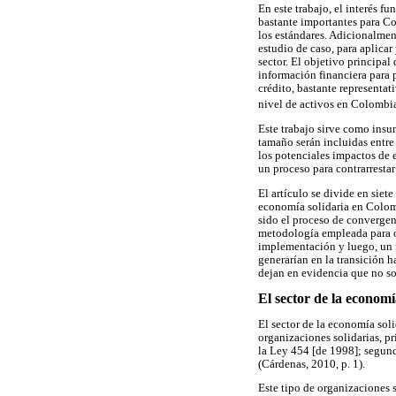
En este trabajo, el interés fu
bastante importantes para Co
los estándares. Adicionalmen
estudio de caso, para aplicar
sector. El objetivo principal
información financiera para 
crédito, bastante representat
nivel de activos en Colombi
Este trabajo sirve como insu
tamaño serán incluidas entr
los potenciales impactos de 
un proceso para contrarrestar
El artículo se divide en siete
economía solidaria en Colomb
sido el proceso de convergenc
metodología empleada para ob
implementación y luego, un r
generarían en la transición h
dejan en evidencia que no so
El sector de la econom
El sector de la economía sol
organizaciones solidarias, pr
la Ley 454 [de 1998]; segund
(Cárdenas, 2010, p. 1).
Este tipo de organizaciones 