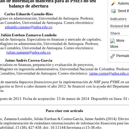
ais de informação inanceira para as PMEs no seu
Automat
balanço de abertura
Send th
Carlos Eduardo Castaño-Rios
ster en administración, Universidad de Antioquia. Profesor,
Indicators
as Contables, Universidad de Antioquia. Correo electrónico:
Related lin
eduardo.castano@udea.edu.co
Share
Julián Esteban Zamarra-Londoño
ad de Antioquia. Especialista en finanzas y mercado de capitales,
More
agíster en administración, Universidad de Antioquia. Profesor,
More
as Contables, Universidad de Antioquia. Correo electrónico:
julian.zamarra@udea.edu.co
Permali
Jaime Andrés Correa-García
cialista en finanzas, preparación y evaluación de proyectos,
Magíster en ingeniería administrativa, Universidad Nacional de Colombia. Profeso
Contables, Universidad de Antioquia. Correo electrónico:
jaime.correa@udea.edu.c
s de maestría
Impactos financieros por la implementación de NIIF para PYME en un
igación se llevó a cabo durante el año 2012. Se financió con la ayuda del Departa
ia.
gosto de 2013 Fecha de aceptación: 15 de marzo de 2014 Disponible en línea: 01 
Para citar este artículo
o; Zamarra-Londoño, Julián Esteban & Correa-García, Jaime Andrés (2014). Efectos
a implementación de estándares internacionales de información financiera para la
abilidad, 15
(38), 427-458. doi: 10.11144/Javeriana.cc15-38.efcc