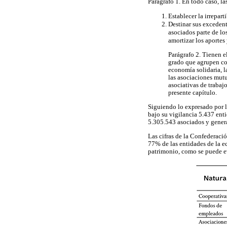
Parágrafo 1. En todo caso, l
Establecer la irrepart
Destinar sus excedente
asociados parte de los
amortizar los aportes 
Parágrafo 2. Tienen e
grado que agrupen coo
economía solidaria, l
las asociaciones mutu
asociativas de trabaj
presente capítulo.
Siguiendo lo expresado por l
bajo su vigilancia 5.437 enti
5.305.543 asociados y gener
Las cifras de la Confederac
77% de las entidades de la ec
patrimonio, como se puede e