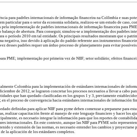
cia para padrões internacionais de informação financeira na Colômbia e suas pote
m particular para o setor da economia solidaria, realizou-se um estudo de caso, com
ros pela implementação de padrões internacionais de informação financeira para P
o balanço de abertura. Para conseguir, simulou-se a implementação dos padrões int
ra o período 2010 em tal entidade. Os principais resultados mostraram que o patri
a negativa, isso devido à aplicação do padrão referente aos instrumentos financeir
ez desses padrões requer um árduo processo de planejamento para evitar possíveis 
para PME; implementação por primeira vez de NIIF; setor solidário; efeitos financei
ualmente Colombia para la implementación de estándares internacionales de inform
ciembre de 2012, se lograron concretar los procesos necesarios a llevar a cabo para
entidades que han quedado clasificadas en los grupos 1 y 3, previamente establecid
 en el proceso de convergencia hacia estándares internacionales de información fi
uedado definidas para aplicar NIIF para pyme deben comenzar a prepararse para est
as, realizar capacitación frente al manejo de este lenguaje financiero y hacer los ajus
ipalmente, es necesario integrar la información para que los reportes de contabilid
ares internacionales. En este contexto, aunque las NIIF para PYME solo representen
ntenido y extensión de las normas, es necesario entender los cambios y proyectarse 
 de la aplicación de los estándares completos.