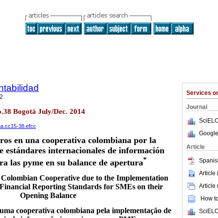
tabilidad
Services 
2
Journal
o.38 Bogotá July/Dec. 2014
SciELO
ana.cc15-38.efcc
Google
eros en una cooperativa colombiana por la
Article
 estándares internacionales de información
*
Spanis
ra las pyme en su balance de apertura
Article
 a Colombian Cooperative due to the Implementation
Article
l Financial Reporting Standards for SMEs on their
Opening Balance
How to 
m uma cooperativa colombiana pela implementação de
SciELO