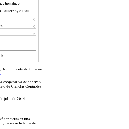
ic translation
is article by e-mail
ks
nk
r, Departamento de Ciencias
o
a cooperativa de ahorro y
mento de Ciencias Contables
de julio de 2014
 financieros en una
s pyme en su balance de