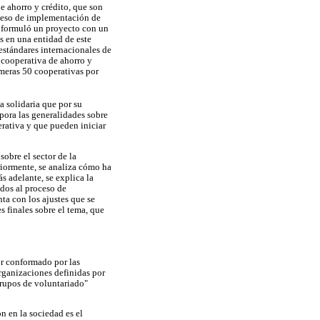
de ahorro y crédito, que son
oceso de implementación de
se formuló un proyecto con un
s en una entidad de este
 estándares internacionales de
 cooperativa de ahorro y
imeras 50 cooperativas por
a solidaria que por su
ora las generalidades sobre
erativa y que pueden iniciar
sobre el sector de la
riormente, se analiza cómo ha
s adelante, se explica la
dos al proceso de
ta con los ajustes que se
s finales sobre el tema, que
or conformado por las
organizaciones definidas por
grupos de voluntariado"
n en la sociedad es el