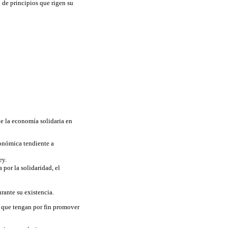
 de principios que rigen su
de la economía solidaria en
conómica tendiente a
ey.
por la solidaridad, el
rante su existencia.
o que tengan por fin promover