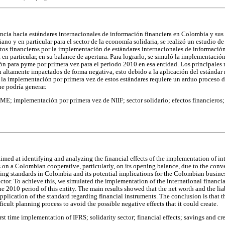
cia hacia estándares internacionales de información financiera en Colombia y sus
no y en particular para el sector de la economía solidaria, se realizó un estudio de
fectos financieros por la implementación de estándares internacionales de informació
n particular, en su balance de apertura. Para lograrlo, se simuló la implementación
ón para pyme por primera vez para el período 2010 en esa entidad. Los principales r
n altamente impactados de forma negativa, esto debido a la aplicación del estándar 
 la implementación por primera vez de estos estándares requiere un arduo proceso d
ue podría generar.
ME; implementación por primera vez de NIIF; sector solidario; efectos financieros;
imed at identifying and analyzing the financial effects of the implementation of int
 on a Colombian cooperative, particularly, on its opening balance, due to the con
rting standards in Colombia and its potential implications for the Colombian busine
ctor. To achieve this, we simulated the implementation of the international financia
the 2010 period of this entity. The main results showed that the net worth and the lia
pplication of the standard regarding financial instruments. The conclusion is that t
ficult planning process to avoid the possible negative effects that it could create.
st time implementation of IFRS; solidarity sector; financial effects; savings and cr