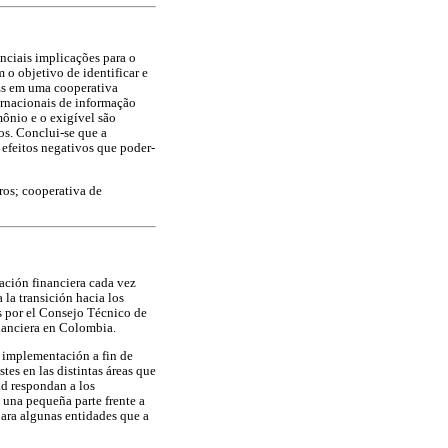
nciais implicações para o
 o objetivo de identificar e
MEs em uma cooperativa
ernacionais de informação
mônio e o exigível são
os. Conclui-se que a
efeitos negativos que poder-
ros; cooperativa de
ación financiera cada vez
 la transición hacia los
os por el Consejo Técnico de
nanciera en Colombia.
a implementación a fin de
tes en las distintas áreas que
ad respondan a los
 una pequeña parte frente a
para algunas entidades que a