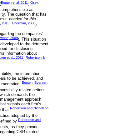
Bouten et al. 2011
Gray,
(
;
 comprehensible as
lity. The question that has
ess, needed for this
, 2015
Unerman, 2000
;
).
 regarding the companies’
wood, 2009
). This situation
 developed to the detriment
need for disclosing
his information about
ten et al., 2011
Robertson &
;
bility, the information
goals to be achieved, and
Bouten, Everaert,
gumentation,
ponsibility related actions
, which demands the
 management approach
hat signals each firm’s
Robertson and Nicholson
e that
actice adopted by the
Robertson and
defined by
ents, as they provide
egarding CSR-related