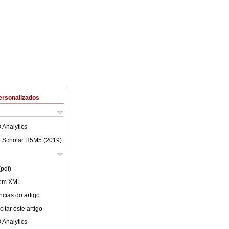
ersonalizados
 Analytics
 Scholar H5M5 (
2019
)
(pdf)
 em XML
cias do artigo
itar este artigo
 Analytics