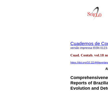
Cuadernos de Con
versão impressa
ISSN
0123
Cuad. Contab. vol.18 no
https://doi.org/10.11144/javeria
A
Comprehensiveness
Reports of Brazili
Evolution and De