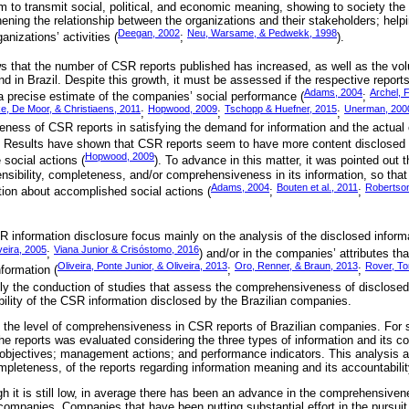
m to transmit social, political, and economic meaning, showing to society the
hening the relationship between the organizations and their stakeholders; helpi
Deegan, 2002
Neu, Warsame, & Pedwekk, 1998
anizations’ activities (
;
).
 that the number of CSR reports published has increased, as well as the vol
and in Brazil. Despite this growth, it must be assessed if the respective report
Adams, 2004
Archel, 
 a precise estimate of the companies’ social performance (
;
e, De Moor, & Christiaens, 2011
Hopwood, 2009
Tschopp & Huefner, 2015
Unerman, 200
;
;
;
veness of CSR reports in satisfying the demand for information and the actual
. Results have shown that CSR reports seem to have more content disclosed 
Hopwood, 2009
 social actions (
). To advance in this matter, it was pointed out 
sibility, completeness, and/or comprehensiveness in its information, so tha
Adams, 2004
Bouten et al., 2011
Robertson
tion about accomplished social actions (
;
;
SR information disclosure focus mainly on the analysis of the disclosed inform
veira, 2005
Viana Junior & Crisóstomo, 2016
;
) and/or in the companies’ attributes tha
Oliveira, Ponte Junior, & Oliveira, 2013
Oro, Renner, & Braun, 2013
Rover, To
formation (
;
;
imely the conduction of studies that assess the comprehensiveness of disclosed
ility of the CSR information disclosed by the Brazilian companies.
 the level of comprehensiveness in CSR reports of Brazilian companies. For
e reports was evaluated considering the three types of information and its 
 objectives; management actions; and performance indicators. This analysis a
leteness, of the reports regarding information meaning and its accountabilit
ugh it is still low, in average there has been an advance in the comprehensive
companies. Companies that have been putting substantial effort in the pursuit 