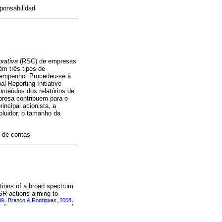
sponsabilidad
orativa
(RSC) de empresas
ém três tipos de
esempenho. Procedeu-se à
l Reporting Initiative
onteúdos dos relatórios de
presa contribuem para o
ncipal acionista, a
oluidor, o tamanho da
o de contas
ations of a broad spectrum
SR actions aiming to
09
Branco & Rodrigues, 2008
;
;