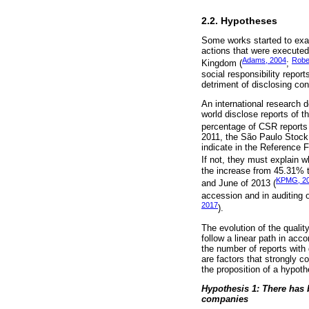
2.2. Hypotheses
Some works started to exami
actions that were executed
Adams, 2004
Robe
Kingdom (
;
social responsibility repo
detriment of disclosing co
An international research
world disclose reports of th
percentage of CSR reports 
2011, the São Paulo Stoc
indicate in the Reference F
If not, they must explain w
the increase from 45.31% t
KPMG, 2
and June of 2013 (
accession and in auditing o
2017
).
The evolution of the quali
follow a linear path in acco
the number of reports with 
are factors that strongly c
the proposition of a hypot
Hypothesis 1: There has 
companies