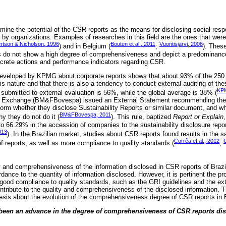
ne the potential of the CSR reports as the means for disclosing social respons
 by organizations. Examples of researches in this field are the ones that wer
rtson & Nicholson, 1996
Bouten et al., 2011
Vuontisjärvi, 2006
) and in Belgium (
;
). These
rts do not show a high degree of comprehensiveness and depict a predominance 
ncrete actions and performance indicators regarding CSR.
 developed by KPMG about corporate reports shows that about 93% of the 250 
is nature and that there is also a tendency to conduct external auditing of thes
KP
submitted to external evaluation is 56%, while the global average is 38% (
k Exchange (BM&FBovespa) issued an External Statement recommending the 
orm whether they disclose Sustainability Reports or similar document, and whe
BM&FBovespa, 2011
hy they do not do it (
). This rule, baptized
Report or Explain
o 66.29% in the accession of companies to the sustainability disclosure rep
013
). In the Brazilian market, studies about CSR reports found results in the s
Corrêa et al., 2012
f reports, as well as more compliance to quality standards (
;
ty and comprehensiveness of the information disclosed in CSR reports of Braz
rdance to the quantity of information disclosed. However, it is pertinent the pr
good compliance to quality standards, such as the GRI guidelines and the exte
ontribute to the quality and comprehensiveness of the disclosed information. 
hesis about the evolution of the comprehensiveness degree of CSR reports in 
been an advance in the degree of comprehensiveness of CSR reports dis