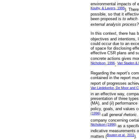
environmental impacts of e
Kouhy, & Lavers, 1995
). Ther
possible, so that it effect
been proposed is
to which
external analysis process?
In this context, there has 
objectives and intentions, l
could occur due to an exce
of space for disclosing eff
effective CSR plans and sus
concrete actions gives mo
Nicholson, 1996
Van Staden &
;
Regarding the report’s com
contained in the report mus
report of progresses achie
Van Liedekerke, De Moor and Ch
in an effective way, comp
presentation of three types
(MA), and (
ii
) performance 
policy, goals, and values c
(1996)
call
general rhetoric
.
company concerning certai
Nicholson (1996)
as a specific
indicative measurements o
Bouten et al., 2011
matters (
).