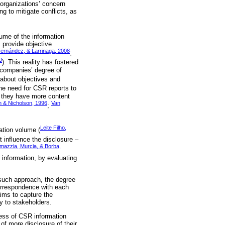
 organizations’ concern
ng to mitigate conflicts, as
ume of the information
s provide objective
Fernández, & Larrinaga, 2008
;
0
). This reality has fostered
 companies’ degree of
about objectives and
the need for CSR reports to
t they have more content
 & Nicholson, 1996
Van
;
Leite Filho,
ation volume (
t influence the disclosure –
mazzia, Murcia, & Borba,
 information, by evaluating
 such approach, the degree
correspondence with each
ims to capture the
y to stakeholders.
ness of CSR information
of more disclosure of their