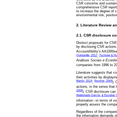
CSR concerns and sustainab
comprehensive CSR reports.
to increase the degree of 
environmental risk, positiv
2. Literature Review 
2.1. CSR disclosure c
Distinct proposals for CS
by disclosing CSR actions.
AccountAbility’s AA1000ser
Quintanilla, 2012
Tschopp & Hu
;
Análises Sociais e Econô
companies from 1996 to 20
Literature suggests that c
their activities by display
Martín, 2014
Reverte, 2009
;
). 
actions, in the sense that 
2008
). CSR disclosure can 
Maldonado-García, & Escobar-V
information –in terms of v
properly assess the compa
Regardless of the companies
the information demands of 