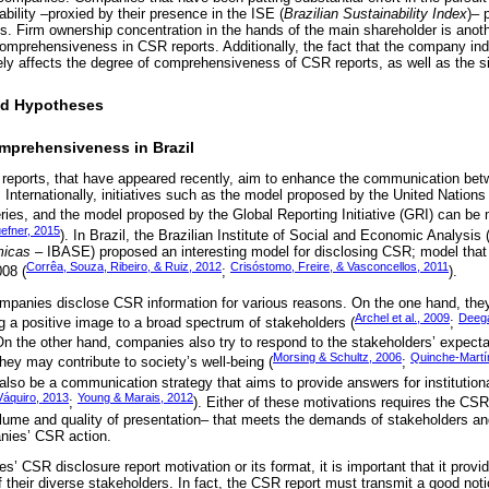
ility –proxied by their presence in the ISE (
Brazilian Sustainability Index
)– 
 Firm ownership concentration in the hands of the main shareholder is anoth
comprehensiveness in CSR reports. Additionally, the fact that the company ind
ely affects the degree of comprehensiveness of CSR reports, as well as the size
and Hypotheses
omprehensiveness in Brazil
R reports, that have appeared recently, aim to enhance the communication b
 Internationally, initiatives such as the model proposed by the United Nation
ies, and the model proposed by the Global Reporting Initiative (GRI) can be 
efner, 2015
). In Brazil, the Brazilian Institute of Social and Economic Analysis 
micas
– IBASE) proposed an interesting model for disclosing CSR; model that
Corrêa, Souza, Ribeiro, & Ruiz, 2012
Crisóstomo, Freire, & Vasconcellos, 2011
08 (
;
).
ompanies disclose CSR information for various reasons. On the one hand, the
Archel et al., 2009
Deega
ing a positive image to a broad spectrum of stakeholders (
;
On the other hand, companies also try to respond to the stakeholders’ expecta
Morsing & Schultz, 2006
Quinche-Martí
they may contribute to society’s well-being (
;
also be a communication strategy that aims to provide answers for institution
áquiro, 2013
Young & Marais, 2012
;
). Either of these motivations requires the CSR
olume and quality of presentation– that meets the demands of stakeholders an
nies’ CSR action.
’ CSR disclosure report motivation or its format, it is important that it provi
their diverse stakeholders. In fact, the CSR report must transmit a good noti