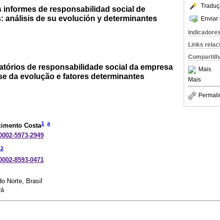
Traduç
 informes de responsabilidad social de
: análisis de su evolución y determinantes
Enviar 
Indicadore
Links rela
Compartilh
atórios de responsabilidade social da empresa
Mais
ise da evolução e fatores determinantes
Mais
Permali
1
a
cimento Costa
-0002-5973-2949
2
o
-0002-8593-0471
o Norte, Brasil
rá