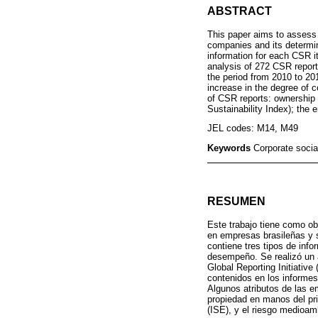
ABSTRACT
This paper aims to assess
companies and its determin
information for each CSR i
analysis of 272 CSR reports
the period from 2010 to 201
increase in the degree of 
of CSR reports: ownership 
Sustainability Index); the e
JEL codes: M14, M49
Keywords
Corporate socia
RESUMEN
Este trabajo tiene como ob
en empresas brasileñas y s
contiene tres tipos de inf
desempeño. Se realizó un 
Global Reporting Initiative
contenidos en los informes
Algunos atributos de las e
propiedad en manos del pri
(ISE), y el riesgo medioam