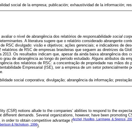
lidad social de la empresa; publicación; exhaustividad de la información; re
 avaliar o nível de abrangência dos relatórios de
responsabilidade social corp
determinantes. A literatura sugere que o relatório considerado abrangente cont
 de RSC divulgado: visão e objetivos; ações gerenciais; e indicadores de d
 relatórios de RSC de empresas brasileiras que seguem as diretrizes da Globa
a 2013. Os resultados indicam que, apesar da ainda baixa abrangência dos c
grau de abrangência ao longo do período estudado. Alguns atributos da em
gência dos relatórios de RSC: a concentração de propriedade nas mãos do pri
entabilidade Empresarial (ISE), ser a empresa de um setor potencialmente p
e.
ilidade social corporativa; divulgação; abrangência da informação; prestaçã
lity (CSR) notions allude to the companies’ abilities to respond to the expect
nt different demands. Several organizations, however, have been promoting C
Archel, Husillos, Larrinaga, & Spence, 20
in order to obtain competitive advantage (
bertson & Nicholson, 1996
).