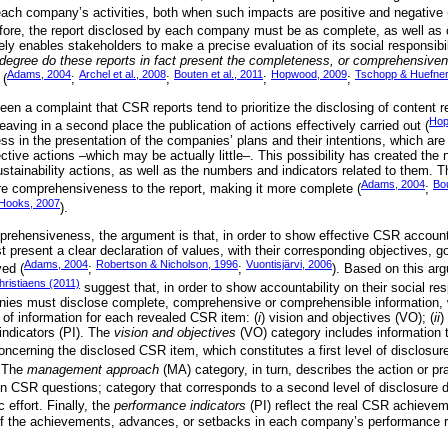
ach company’s activities, both when such impacts are positive and negative 
efore, the report disclosed by each company must be as complete, as well as
ively enables stakeholders to make a precise evaluation of its social responsibi
 degree do these reports in fact present the completeness, or comprehensiven
Adams, 2004
Archel et al., 2008
Bouten et al., 2011
Hopwood, 2009
Tschopp & Huefner
(
;
;
;
;
been a complaint that CSR reports tend to prioritize the disclosing of content
Hop
eaving in a second place the publication of actions effectively carried out (
ss in the presentation of the companies’ plans and their intentions, which are
ective actions –which may be actually little–. This possibility has created the 
tainability actions, as well as the numbers and indicators related to them. T
Adams, 2004
Bou
re comprehensiveness to the report, making it more complete (
;
 Hooks, 2007
).
prehensiveness, the argument is that, in order to show effective CSR accounta
t present a clear declaration of values, with their corresponding objectives, 
Adams, 2004
Robertson & Nicholson, 1996
Vuontisjärvi, 2006
ved (
;
;
). Based on this ar
ristiaens (2011)
suggest that, in order to show accountability on their social res
anies must disclose complete, comprehensive or comprehensible information
 of information for each revealed CSR item: (
i
) vision and objectives (VO); (
ii
)
indicators (PI). The
vision and objectives
(VO) category includes information t
oncerning the disclosed CSR item, which constitutes a first level of disclosur
 The
management approach
(MA) category, in turn, describes the action or pr
n CSR questions; category that corresponds to a second level of disclosure 
 effort. Finally, the
performance indicators
(PI) reflect the real CSR achievem
f the achievements, advances, or setbacks in each company’s performance r