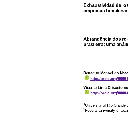
Exhaustividad de los
empresas brasileñas
Abrangência dos rel
brasileira: uma anál
Benedito Manoel do Nas
http://orcid.org/0000
Vicente Lima Crisóstom
http://orcid.org/0000
1
University of Rio Grande d
2
Federal University of Cea