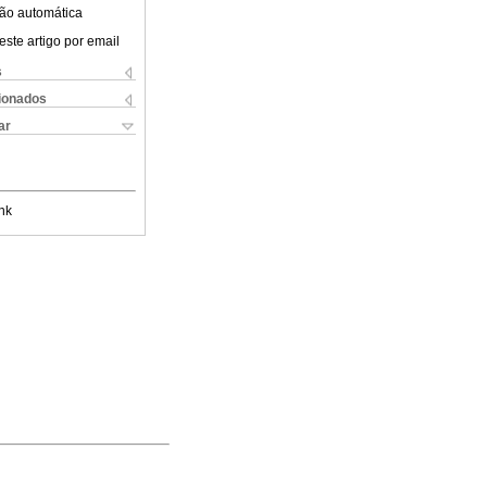
ão automática
este artigo por email
s
cionados
ar
nk