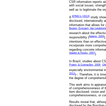
CSR information reports ai
with social issues; strengt
well as to legitimate the org
KPMG’s (2013)
A
study shows
disclosed, internationally 
information that allows for
Bouten, Everaert, Van Liedekerk
research about the effecti
Adams, 2004
responsibility (
)
intentions than on effective
incorporate more comprehen
regarding concrete informa
Staden & Hooks, 2007
).
In Brazil, studies about C
Prates, & Guimarães, 2009
Oli
;
especially environmental in
2012
)–. Therefore, it is t
the degree of comprehensib
This work aims to appraise
of comprehensiveness of th
item disclosed: vision and
comprehensiveness, or comp
Results reveal that, altho
disclosed by the Brazilian 