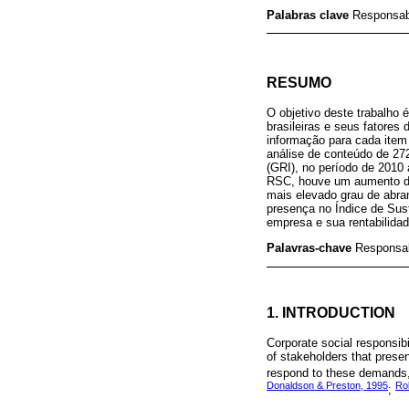
Palabras clave
Responsabi
RESUMO
O objetivo deste trabalho é
brasileiras e seus fatores 
informação para cada item
análise de conteúdo de 272
(GRI), no período de 2010 
RSC, houve um aumento do 
mais elevado grau de abran
presença no Índice de Sust
empresa e sua rentabilidad
Palavras-chave
Responsab
1. INTRODUCTION
Corporate social responsibi
of stakeholders that prese
respond to these demands, 
Donaldson & Preston, 1995
Ro
;