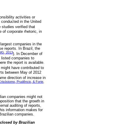
ibility activities or
e conducted in the United
 studies verified that
of corporate rhetoric, in
largest companies in the
e reports. In Brazil, the
MG, 2013
). In December of
listed companies to
re the report is available.
, might have contributed to
orts between May of 2012
ame direction of increase in
Crisóstomo, Prudêncio, & Forte,
ilian companies might not
oposition that the growth in
rnal auditing of reports,
This information makes for
Brazilian companies.
closed by Brazilian