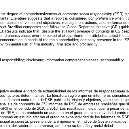
 the degree of comprehensiveness of
corporate social responsibility
(CSR) repo
ants. Literature suggests that a report is considered
comprehensive
when it c
tem published: vision and objectives; management actions; and performance i
 of Brazilian companies that follow the Global Reporting Initiative (GRI) gui
3. Results indicate that, despite the still low coverage of contents in CSR re
comprehensiveness over the period of study. Some firm attributes affect the
concentration in hands of the main shareholder; company presence in the ISE
nvironmental risk of firm industry; firm size and profitability.
l responsibility; disclosure; information comprehensiveness; accountability
jetivo evaluar el grado de exhaustividad de los informes de
responsabilidad s
us factores determinantes. La literatura sugiere que un informe es consider
ormación para cada tema de RSE publicado: visión y objetivos; acciones de ges
análisis de contenido de 272 informes de RSE de empresas brasileñas que sig
 (GRI) en el período de 2010 a 2013. Los resultados indican que, a pesar de la
 de RSE, se ha producido un aumento en el grado de exhaustividad durante el
mpresas en estudio afectan el grado de exhaustividad de los informes de RSE
ncipal accionista; presencia de la empresa en el Índice de Sostenibilidad de
biental del sector de la empresa, así como su tamaño y rentabilidad.