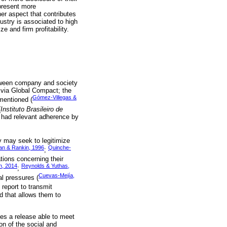
present more
er aspect that contributes
ustry is associated to high
 and firm profitability.
etween company and society
s via Global Compact; the
Gómez-Villegas &
mentioned (
(
Instituto Brasileiro de
 had relevant adherence by
y may seek to legitimize
n & Rankin, 1996
Quinche-
;
tions concerning their
n, 2014
Reynolds & Yuthas,
;
Cuevas-Mejía,
al pressures (
 report to transmit
d that allows them to
des a release able to meet
on of the social and