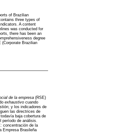
rts of Brazilian
ontains three types of
ndicators. A content
delines was conducted for
ports, there has been an
 comprehensiveness degree
 (Corporate Brazilian
ocial de la empresa
(RSE)
ado
exhaustivo
cuando
tión; y los indicadores de
uen las directrices de
 todavía baja cobertura de
 período de análisis.
: concentración de la
 la Empresa Brasileña