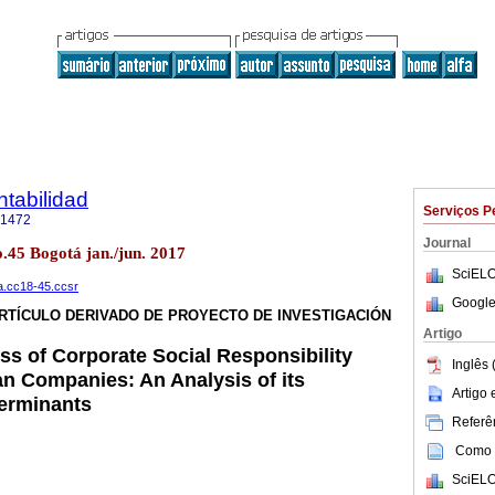
tabilidad
Serviços P
-1472
Journal
.45 Bogotá jan./jun. 2017
SciELO
na.cc18-45.ccsr
Google
RTÍCULO DERIVADO DE PROYECTO DE INVESTIGACIÓN
Artigo
 of Corporate Social Responsibility
Inglês 
an Companies: An Analysis of its
Artigo
terminants
Referên
Como c
SciELO