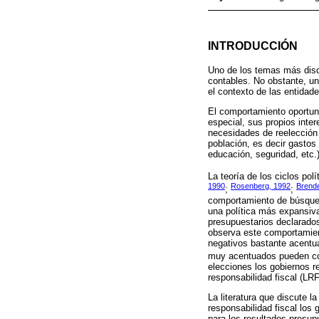
INTRODUCCIÓN
Uno de los temas más discu
contables. No obstante, un
el contexto de las entidade
El comportamiento oportuni
especial, sus propios inte
necesidades de reelección 
población, es decir gastos 
educación, seguridad, etc.) 
La teoría de los ciclos polí
1990
Rosenberg, 1992
Brend
;
;
comportamiento de búsqued
una política más expansiva
presupuestarios declarados
observa este comportamien
negativos bastante acentua
muy acentuados pueden com
elecciones los gobiernos r
responsabilidad fiscal (LRF
La literatura que discute l
responsabilidad fiscal los 
para los resultados presupue