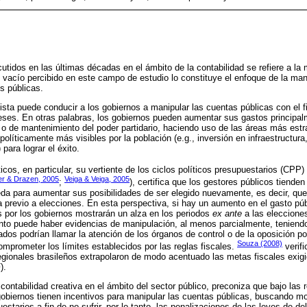
tidos en las últimas décadas en el ámbito de la contabilidad se refiere a la
 vacío percibido en este campo de estudio lo constituye el enfoque de la man
s públicas.
sta puede conducir a los gobiernos a manipular las cuentas públicas con el fi
reses. En otras palabras, los gobiernos pueden aumentar sus gastos principal
o de mantenimiento del poder partidario, haciendo uso de las áreas más estra
políticamente más visibles por la población (e.g., inversión en infraestructura
para lograr el éxito.
ticos, en particular, su vertiente de los ciclos políticos presupuestarios (CPP) 
er & Drazen, 2005
Veiga & Veiga, 2005
;
), certifica que los gestores públicos tiende
a para aumentar sus posibilidades de ser elegido nuevamente, es decir, que 
 previo a elecciones. En esta perspectiva, si hay un aumento en el gasto púb
 por los gobiernos mostrarán un alza en los periodos
ex ante
a las eleccione
to puede haber evidencias de manipulación, al menos parcialmente, teniendo
dos podrían llamar la atención de los órganos de control o de la oposición p
Souza (2008)
prometer los límites establecidos por las reglas fiscales.
verif
egionales brasileños extrapolaron de modo acentuado las metas fiscales exigi
).
a contabilidad creativa en el ámbito del sector público, preconiza que bajo las 
gobiernos tienen incentivos para manipular las cuentas públicas, buscando mos
starios a fin de no sufrir, por lo tanto, las penalizaciones de las leyes de deli