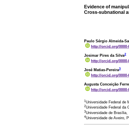
Evidence of manipula
Cross-subnational an
Paulo Sérgio Almeida-Sa
http://orcid.org/0000
2
Josimar Pires da Silva
http://orcid.org/0000
3
José Matias-Pereira
http://orcid.org/0000
Augusta Conceição Ferre
http://orcid.org/0000
1
Universidade Federal de 
2
Universidade Federal da 
3
Universidade de Brasília, 
4
Universidade de Aveiro, P