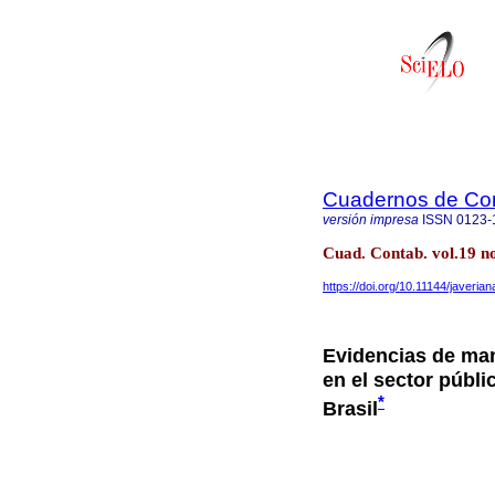
Cuadernos de Con
versión impresa
ISSN
0123-
Cuad. Contab. vol.19 no
https://doi.org/10.11144/javeri
Evidencias de man
en el sector públi
*
Brasil