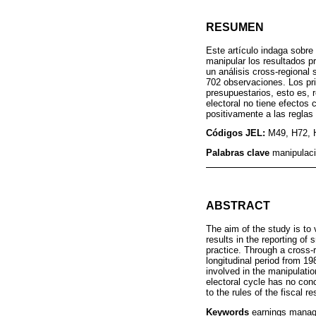
RESUMEN
Este artículo indaga sobre 
manipular los resultados p
un análisis cross-regional 
702 observaciones. Los pri
presupuestarios, esto es, 
electoral no tiene efectos 
positivamente a las reglas 
Códigos JEL:
M49, H72, 
Palabras clave
manipulaci
ABSTRACT
The aim of the study is to 
results in the reporting of 
practice. Through a cross-
longitudinal period from 1
involved in the manipulatio
electoral cycle has no con
to the rules of the fiscal re
Keywords
earnings manage