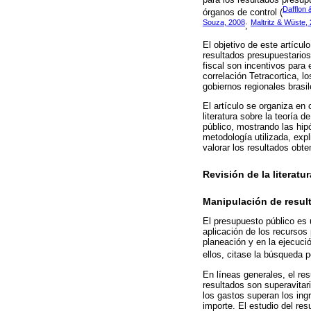
Dafflon 
órganos de control (
Souza, 2008
Maltritz & Wüste,
;
El objetivo de este artícu
resultados presupuestarios 
fiscal son incentivos para 
correlación Tetracortica, l
gobiernos regionales brasi
El artículo se organiza en 
literatura sobre la teoría 
público, mostrando las hip
metodología utilizada, exp
valorar los resultados obte
Revisión de la literatur
Manipulación de resul
El presupuesto público es 
aplicación de los recursos 
planeación y en la ejecuci
ellos, citase la búsqueda po
En líneas generales, el re
resultados son superavitari
los gastos superan los ingr
importe. El estudio del res