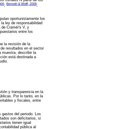
006
Bernoth & Wolff, 2008
;
;
ipulan oportunistamente los
 la ley de responsabilidad
a de Cramér's V, y
puestarios entre los
e la revisión de la
 de resultados en el sector
 muestra, describir la
cción está destinada a
udio.
tión y transparencia en la
blicas. Por lo tanto, en la
ntables y fiscales, entre
s gastos del periodo. Los
ados son deficitarios, si
tarios tienen igual
ontabilidad pública al