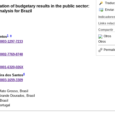
Traduc
tion of budgetary results in the public sector:
Enviar 
alysis for Brazil
Indicadore
Links rela
Compartir
1
a
Otros
ntos
-0003-1297-7233
Otros
Permali
-0002-7769-8748
-0001-6320-026X
4
ira dos Santos
-0003-1659-3309
Mato Grosso, Brasil
Grande Dourados, Brasil
Brasil
ortugal