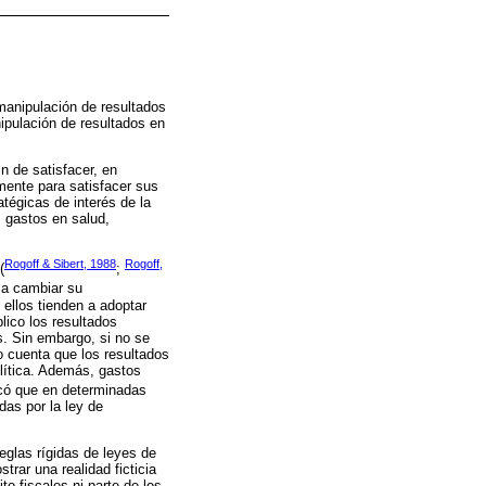
 manipulación de resultados
ipulación de resultados en
n de satisfacer, en
mente para satisfacer sus
tégicas de interés de la
, gastos en salud,
Rogoff & Sibert, 1988
Rogoff,
(
;
n a cambiar su
ellos tienden a adoptar
lico los resultados
s. Sin embargo, si no se
 cuenta que los resultados
olítica. Además, gastos
icó que en determinadas
das por la ley de
reglas rígidas de leyes de
trar una realidad ficticia
to fiscales ni parte de los