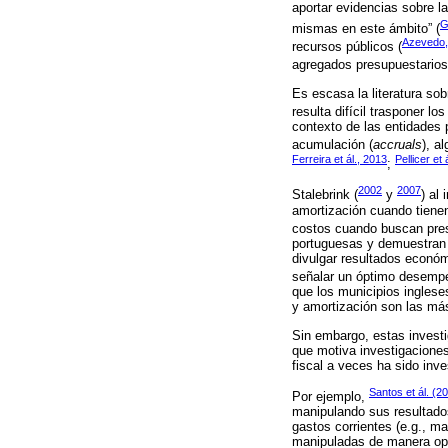
aportar evidencias sobre la
G
mismas en este ámbito” (
Azevedo,
recursos públicos (
agregados presupuestarios
Es escasa la literatura sob
resulta difícil trasponer lo
contexto de las entidades
acumulación (
accruals
), a
Ferreira et ál., 2013
Pellicer et 
;
2002
2007
Stalebrink (
y
) al
amortización cuando tiene
costos cuando buscan pres
portuguesas y demuestran q
divulgar resultados económ
señalar un óptimo desempe
que los municipios inglese
y amortización son las más 
Sin embargo, estas investi
que motiva investigaciones
fiscal a veces ha sido inve
Santos et ál. (2
Por ejemplo,
manipulando sus resultados
gastos corrientes (e.g., m
manipuladas de manera opor