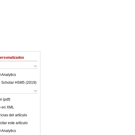
Personalizados
 Analytics
 Scholar H5M5 (
2019
)
l (pdf)
lo en XML
cias del artículo
itar este artículo
 Analytics