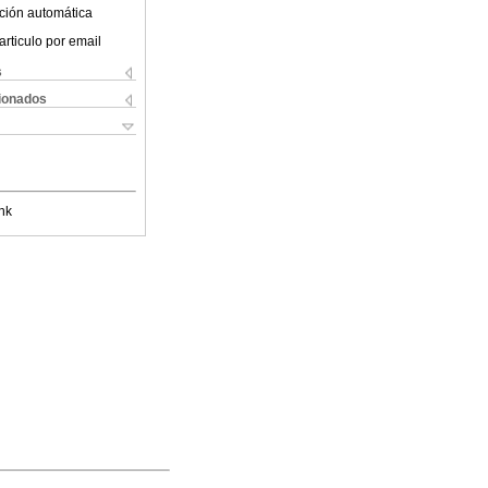
ción automática
articulo por email
s
cionados
nk