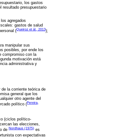
resupuestario, los gastos
l resultado presupuestario
r los agregados
iscales: gastos de salud
Queiroz et ál., 2013
personal (
);
ara manipular sus
os posibles, por ende los
ne compromiso con la
segunda motivación está
ncia administrativa y
de la corriente teórica de
remisa general que los
alquier otro agente del
Pereira,
cado político (
 (ciclos político-
ercan las elecciones,
Nordhaus (1975)
lo de
es
ortunista con expectativas