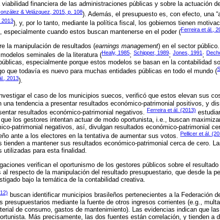
 viabilidad financiera de las administraciones públicas y sobre la actuación d
onzález & Velázquez, 2015, p. 108
). Además, el presupuesto es, con efecto, una “
 2013
), y, por lo tanto, mediante la política fiscal, los gobiernos tienen motiv
Ferreira et ál., 
, especialmente cuando estos buscan mantenerse en el poder (
re la manipulación de resultados (
earnings management
) en el sector público
Healy, 1985
Schipper, 1989
Jones, 1991
Decho
s modelos seminales de la literatura (
;
;
;
 públicas, especialmente porque estos modelos se basan en la contabilidad s
S
lgo que todavía es nuevo para muchas entidades públicas en todo el mundo (
ál., 2013
).
 investigar el caso de los municipios suecos, verificó que estos elevan sus c
n una tendencia a presentar resultados económico-patrimonial positivos, y 
Ferreira et ál. (2013)
entar resultados económico-patrimonial negativos.
estudian
ue los gestores intentan actuar de modo oportunista, i.e., buscan maximizar
ico-patrimonial negativos, así, divulgan resultados económico-patrimonial c
Pellicer et ál. (2
ño ante a los electores en la tentativa de aumentar sus votos.
s tienden a mantener sus resultados económico-patrimonial cerca de cero. L
utilizadas para esta finalidad.
gaciones verifican el oportunismo de los gestores públicos sobre el resultado
 al respecto de la manipulación del resultado presupuestario, que desde la per
stigado bajo la temática de la contabilidad creativa.
012)
buscan identificar municipios brasileños pertenecientes a la Federación d
 presupuestarios mediante la fuente de otros ingresos corrientes (e.g., multas
aterial de consumo, gastos de mantenimiento). Las evidencias indican que las
tunista. Más precisamente, las dos fuentes están correlación, y tienden a d