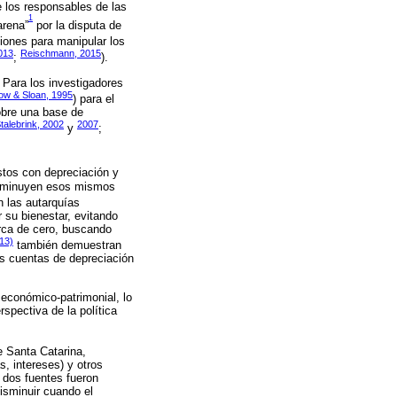
e los responsables de las
1
arena”
por la disputa de
aciones para manipular los
2013
Reischmann, 2015
;
).
. Para los investigadores
w & Sloan, 1995
) para el
obre una base de
talebrink, 2002
2007
y
;
ostos con depreciación y
disminuyen esos mismos
 las autarquías
 su bienestar, evitando
erca de cero, buscando
013)
también demuestran
as cuentas de depreciación
 económico-patrimonial, lo
spectiva de la política
e Santa Catarina,
, intereses) y otros
 dos fuentes fueron
isminuir cuando el