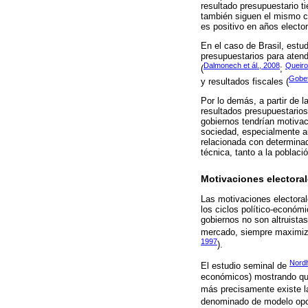
resultado presupuestario ti
también siguen el mismo ca
es positivo en años elector
En el caso de Brasil, estu
presupuestarios para atend
Dalmonech et ál., 2008
Queiro
(
;
Gobet
y resultados fiscales (
Por lo demás, a partir de 
resultados presupuestarios
gobiernos tendrían motivac
sociedad, especialmente au
relacionada con determinad
técnica, tanto a la poblac
Motivaciones electora
Las motivaciones electorale
los ciclos político-económi
gobiernos no son altruista
mercado, siempre maximiza
1997
).
Nord
El estudio seminal de
económicos) mostrando que
más precisamente existe la
denominado de modelo opor