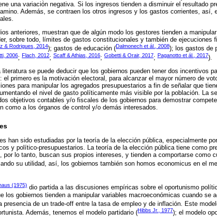
ene una variación negativa. Si los ingresos tienden a disminuir el resultado p
mino. Además, se contraen los otros ingresos y los gastos corrientes, así, e
ales.
dios anteriores, muestran que de algún modo los gestores tienden a manipula
er, sobre todo, límites de gastos constitucionales y también de ejecuciones f
z & Rodrigues, 2014
Dalmonech et ál., 2008
); gastos de educación (
); los gastos de 
ti, 2006
Flach, 2012
Scaff & Athias, 2016
Gobetti & Orair, 2017
Paganotto et ál., 2017
;
;
;
;
).
la literatura se puede deducir que los gobiernos pueden tener dos incentivos p
: el primero es la motivación electoral, para alcanzar el mayor número de vot
iones para manipular los agregados presupuestarios a fin de señalar que tie
mentando el nivel de gasto políticamente más visible por la población. La 
os objetivos contables y/o fiscales de los gobiernos para demostrar compete
ión como a los órganos de control y/o demás interesados.
les
s han sido estudiadas por la teoría de la elección pública, especialmente por 
cos y político-presupuestarios. La teoría de la elección pública tiene como p
s, por lo tanto, buscan sus propios intereses, y tienden a comportarse como cu
ndo su utilidad, así, los gobiernos también son homos economicus en el mer
haus (1975)
dio partida a las discusiones empíricas sobre el oportunismo político
 los gobiernos tienden a manipular variables macroeconómicas cuando se ac
 presencia de un trade-off entre la tasa de empleo y de inflación. Este mode
Hibbs Jr., 1977
tunista. Además, tenemos el modelo partidario (
); el modelo op