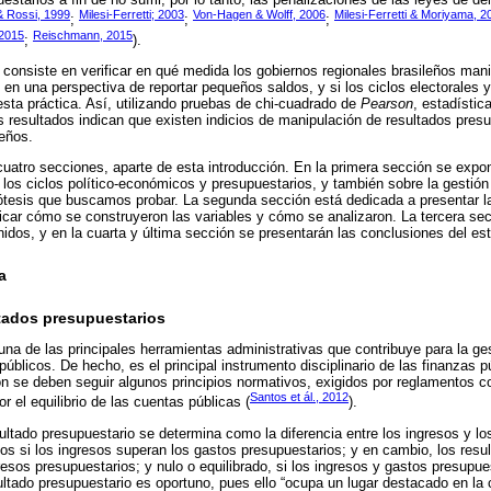
& Rossi, 1999
Milesi-Ferretti; 2003
Von-Hagen & Wolff, 2006
Milesi-Ferretti & Moriyama, 2
;
;
;
 2015
Reischmann, 2015
;
).
lo consiste en verificar en qué medida los gobiernos regionales brasileños man
en una perspectiva de reportar pequeños saldos, y si los ciclos electorales y
esta práctica. Así, utilizando pruebas de chi-cuadrado de
Pearson
, estadístic
os resultados indican que existen indicios de manipulación de resultados presu
leños.
cuatro secciones, aparte de esta introducción. En la primera sección se expon
de los ciclos político-económicos y presupuestarios, y también sobre la gestión
ótesis que buscamos probar. La segunda sección está dedicada a presentar la
licar cómo se construyeron las variables y cómo se analizaron. La tercera se
nidos, y en la cuarta y última sección se presentarán las conclusiones del est
a
tados presupuestarios
una de las principales herramientas administrativas que contribuye para la ges
públicos. De hecho, es el principal instrumento disciplinario de las finanzas pú
ón se deben seguir algunos principios normativos, exigidos por reglamentos co
Santos et ál., 2012
r el equilibrio de las cuentas públicas (
).
sultado presupuestario se determina como la diferencia entre los ingresos y lo
os si los ingresos superan los gastos presupuestarios; y en cambio, los result
esos presupuestarios; y nulo o equilibrado, si los ingresos y gastos presupues
ultado presupuestario es oportuno, pues ello “ocupa un lugar destacado en la c