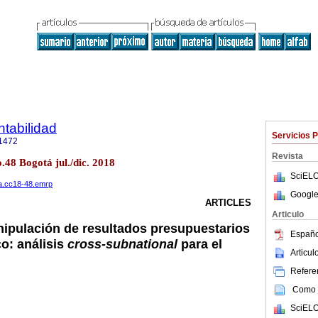
tabilidad
Servicios 
1472
Revista
.48 Bogotá jul./dic. 2018
SciELO
ana.cc18-48.emrp
Google
ARTICLES
Articulo
ipulación de resultados presupuestarios
Españo
co: análisis
cross-subnational
para el
Articu
Referen
Como c
SciELO