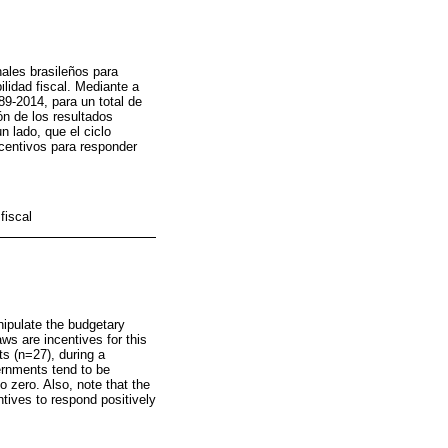
nales brasileños para
lidad fiscal. Mediante a
89-2014, para un total de
ón de los resultados
 lado, que el ciclo
incentivos para responder
fiscal
nipulate the budgetary
aws are incentives for this
ts (n=27), during a
ernments tend to be
o zero. Also, note that the
tives to respond positively