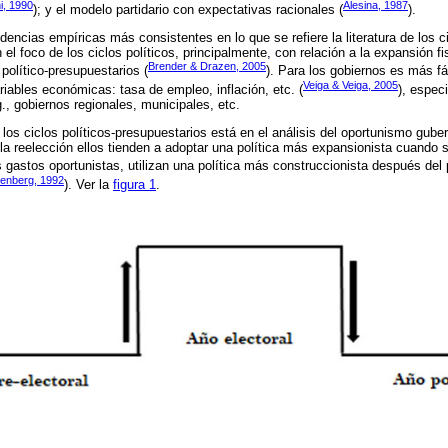
i, 1990
Alesina, 1987
); y el modelo partidario con expectativas racionales (
).
idencias empíricas más consistentes en lo que se refiere la literatura de los 
 el foco de los ciclos políticos, principalmente, con relación a la expansión f
Brender & Drazen, 2005
 político-presupuestarios (
). Para los gobiernos es más fá
Veiga & Veiga, 2005
riables económicas: tasa de empleo, inflación, etc. (
), espec
, gobiernos regionales, municipales, etc.
e los ciclos políticos-presupuestarios está en el análisis del oportunismo gub
 la reelección ellos tienden a adoptar una política más expansionista cuando 
 gastos oportunistas, utilizan una política más construccionista después del 
enberg, 1992
). Ver la
figura 1
.